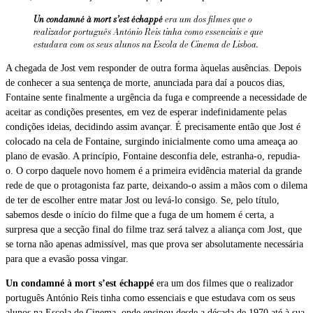
Un condamné à mort s’est échappé
era um dos filmes que o
realizador português António Reis tinha como essenciais e que
estudava com os seus alunos na Escola de Cinema de Lisboa.
A chegada de Jost vem responder de outra forma àquelas ausências. Depois
de conhecer a sua sentença de morte, anunciada para daí a poucos dias,
Fontaine sente finalmente a urgência da fuga e compreende a necessidade de
aceitar as condições presentes, em vez de esperar indefinidamente pelas
condições ideias, decidindo assim avançar. É precisamente então que Jost é
colocado na cela de Fontaine, surgindo inicialmente como uma ameaça ao
plano de evasão. A princípio, Fontaine desconfia dele, estranha-o, repudia-
o. O corpo daquele novo homem é a primeira evidência material da grande
rede de que o protagonista faz parte, deixando-o assim a mãos com o dilema
de ter de escolher entre matar Jost ou levá-lo consigo. Se, pelo título,
sabemos desde o início do filme que a fuga de um homem é certa, a
surpresa que a secção final do filme traz será talvez a aliança com Jost, que
se torna não apenas admissível, mas que prova ser absolutamente necessária
para que a evasão possa vingar.
Un condamné à mort s’est échappé
era um dos filmes que o realizador
português António Reis tinha como essenciais e que estudava com os seus
alunos na Escola de Cinema, onde ensinou desde a década de 1970 até à sua