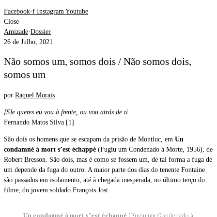
Facebook-f
Instagram
Youtube
Close
Amizade
·
Dossier
26 de Julho, 2021
Não somos um, somos dois / Não somos dois,
somos um
por
Raquel Morais
[S]e queres eu vou à frente, ou vou atrás de ti
Fernando Matos Silva [1]
São dois os homens que se escapam da prisão de Montluc, em
Un
condamné à mort s’est échappé
(Fugiu um Condenado à Morte, 1956), de
Robert Bresson. São dois, mas é como se fossem um, de tal forma a fuga de
um depende da fuga do outro. A maior parte dos dias do tenente Fontaine
são passados em isolamento, até à chegada inesperada, no último terço do
filme, do jovem soldado François Jost.
Un condamné à mort s’est échappé
(Fugiu um Condenado à