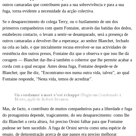
outros camaradas que contribuem para a sua sobrevivência e para a sua
fuga, torna evidente a necessidade da acção colectiva.
Se o desaparecimento do colega Terry, ou o fuzilamento de um dos
primeiros companheiros com quem Fontaine, através das batidas dos dedos,
estabeleceu contacto, o levam a sentir-se desamparado, será a presença de
outros camaradas a devolver-lhe a esperança: ao senhor Blanchet, fechado
na cela ao lado, e que inicialmente recusa envolver-se nas actividades de
resistência dos outros presos, Fontaine diz que o observa e que isso lhe dá
coragem — Blanchet dar-lhe-á também o cobertor que lhe permite acabar a
corda com a qual escapar. Antes dessa fuga, Fontaine despede-se de
Blanchet, que lhe diz, “Encontramo-nos numa outra vida, talvez”, ao qual
Fontaine responde, “Nesta vida, temos de acreditar”.
Un condamné à mort s’est échappé
(Fugiu um Condenado à
Morte, 1956) de Robert Bresson
Mas, de facto, o contributo de muitos companheiros para a liberdade e fuga
do protagonista depende, tragicamente, do seu desaparecimento: como lhe
diz Blanchet a certa altura, foi preciso Orsini falhar para que Fontaine
pudesse ser bem sucedido. A fuga de Orsini serviu como uma espécie de
ensaio, de demonstração acerca de que passos era preciso melhorar.