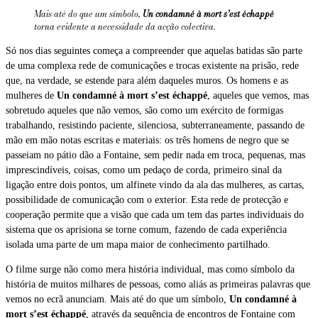
Mais até do que um símbolo,
Un condamné à mort s’est échappé
torna evidente a necessidade da acção colectiva.
Só nos dias seguintes começa a compreender que aquelas batidas são parte
de uma complexa rede de comunicações e trocas existente na prisão, rede
que, na verdade, se estende para além daqueles muros. Os homens e as
mulheres de
Un condamné à mort s’est échappé
, aqueles que vemos, mas
sobretudo aqueles que não vemos, são como um exército de formigas
trabalhando, resistindo paciente, silenciosa, subterraneamente, passando de
mão em mão notas escritas e materiais: os três homens de negro que se
passeiam no pátio dão a Fontaine, sem pedir nada em troca, pequenas, mas
imprescindíveis, coisas, como um pedaço de corda, primeiro sinal da
ligação entre dois pontos, um alfinete vindo da ala das mulheres, as cartas,
possibilidade de comunicação com o exterior. Esta rede de protecção e
cooperação permite que a visão que cada um tem das partes individuais do
sistema que os aprisiona se torne comum, fazendo de cada experiência
isolada uma parte de um mapa maior de conhecimento partilhado.
O filme surge não como mera história individual, mas como símbolo da
história de muitos milhares de pessoas, como aliás as primeiras palavras que
vemos no ecrã anunciam. Mais até do que um símbolo,
Un condamné à
mort s’est échappé
, através da sequência de encontros de Fontaine com