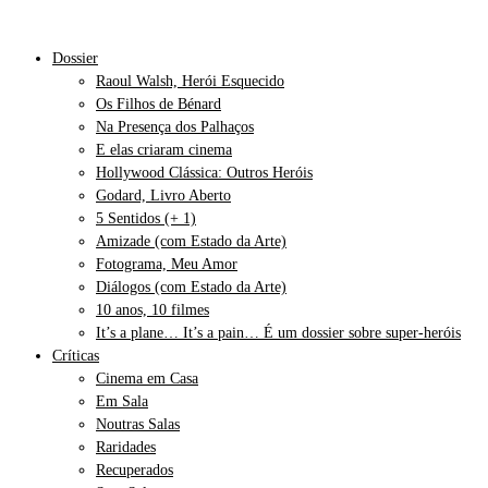
Dossier
Raoul Walsh, Herói Esquecido
Os Filhos de Bénard
Na Presença dos Palhaços
E elas criaram cinema
Hollywood Clássica: Outros Heróis
Godard, Livro Aberto
5 Sentidos (+ 1)
Amizade (com Estado da Arte)
Fotograma, Meu Amor
Diálogos (com Estado da Arte)
10 anos, 10 filmes
It’s a plane… It’s a pain… É um dossier sobre super-heróis
Críticas
Cinema em Casa
Em Sala
Noutras Salas
Raridades
Recuperados