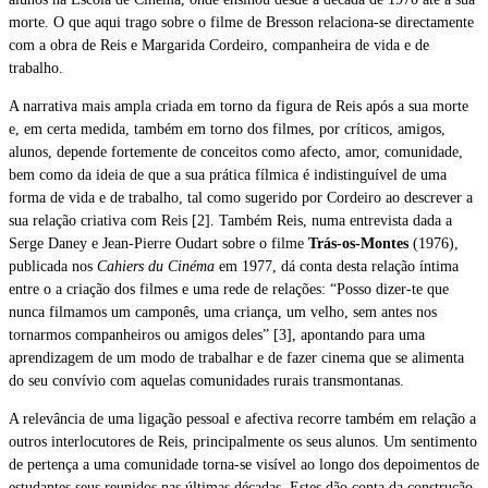
morte. O que aqui trago sobre o filme de Bresson relaciona-se directamente
com a obra de Reis e Margarida Cordeiro, companheira de vida e de
trabalho.
A narrativa mais ampla criada em torno da figura de Reis após a sua morte
e, em certa medida, também em torno dos filmes, por críticos, amigos,
alunos, depende fortemente de conceitos como afecto, amor, comunidade,
bem como da ideia de que a sua prática fílmica é indistinguível de uma
forma de vida e de trabalho, tal como sugerido por Cordeiro ao descrever a
sua relação criativa com Reis [2]. Também Reis, numa entrevista dada a
Serge Daney e Jean-Pierre Oudart sobre o filme
Trás-os-Montes
(1976),
publicada nos
Cahiers du Cinéma
em 1977, dá conta desta relação íntima
entre o a criação dos filmes e uma rede de relações: “Posso dizer-te que
nunca filmamos um camponês, uma criança, um velho, sem antes nos
tornarmos companheiros ou amigos deles” [3], apontando para uma
aprendizagem de um modo de trabalhar e de fazer cinema que se alimenta
do seu convívio com aquelas comunidades rurais transmontanas.
A relevância de uma ligação pessoal e afectiva recorre também em relação a
outros interlocutores de Reis, principalmente os seus alunos. Um sentimento
de pertença a uma comunidade torna-se visível ao longo dos depoimentos de
estudantes seus reunidos nas últimas décadas. Estes dão conta da construção