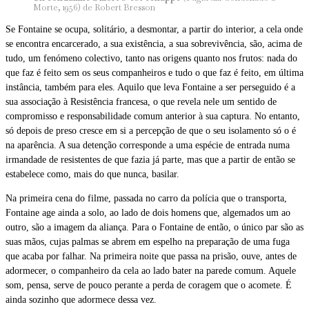
Morte, 1956) de Robert Bresson
Se Fontaine se ocupa, solitário, a desmontar, a partir do interior, a cela onde
se encontra encarcerado, a sua existência, a sua sobrevivência, são, acima de
tudo, um fenómeno colectivo, tanto nas origens quanto nos frutos: nada do
que faz é feito sem os seus companheiros e tudo o que faz é feito, em última
instância, também para eles. Aquilo que leva Fontaine a ser perseguido é a
sua associação à Resistência francesa, o que revela nele um sentido de
compromisso e responsabilidade comum anterior à sua captura. No entanto,
só depois de preso cresce em si a percepção de que o seu isolamento só o é
na aparência. A sua detenção corresponde a uma espécie de entrada numa
irmandade de resistentes de que fazia já parte, mas que a partir de então se
estabelece como, mais do que nunca, basilar.
Na primeira cena do filme, passada no carro da polícia que o transporta,
Fontaine age ainda a solo, ao lado de dois homens que, algemados um ao
outro, são a imagem da aliança. Para o Fontaine de então, o único par são as
suas mãos, cujas palmas se abrem em espelho na preparação de uma fuga
que acaba por falhar. Na primeira noite que passa na prisão, ouve, antes de
adormecer, o companheiro da cela ao lado bater na parede comum. Aquele
som, pensa, serve de pouco perante a perda de coragem que o acomete. É
ainda sozinho que adormece dessa vez.