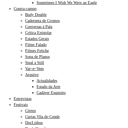
Sometimes I Wish We Were an Eagle
Contra-campo
Body Double
Caderneta de Cromos
Conversas à Pala
Crítica Epistolar
Estados Gerais
Filme Falado
Filmes Fetiche
Sopa de Planos
Steal a Still
Vai~e~Vem
Arquivo
Actualidades
Estado da Arte
Cadáver Esquisito
Entrevistas
Festivais
Córtex
Curtas Vila do Conde
DocLisboa