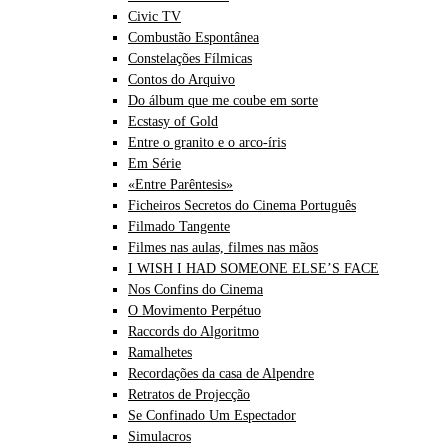
Civic TV
Combustão Espontânea
Constelações Fílmicas
Contos do Arquivo
Do álbum que me coube em sorte
Ecstasy of Gold
Entre o granito e o arco-íris
Em Série
«Entre Parêntesis»
Ficheiros Secretos do Cinema Português
Filmado Tangente
Filmes nas aulas, filmes nas mãos
I WISH I HAD SOMEONE ELSE’S FACE
Nos Confins do Cinema
O Movimento Perpétuo
Raccords do Algoritmo
Ramalhetes
Recordações da casa de Alpendre
Retratos de Projecção
Se Confinado Um Espectador
Simulacros