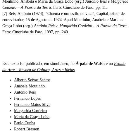
Moutinho, Anabela e Maria da Graça Lobo (org.)
António Reis e Margarida
Cordeiro – A Poesia da Terra
. Faro: Cineclube de Faro, pp. 11.
[7] Reis, António (1974), “Cinema é um estilo de vida”, Capital, s/ind. de
entrevistador, 15 de Agosto de 1974. Apud Moutinho, Anabela e Maria da
Graça Lobo (org.)
António Reis e Margarida Cordeiro – A Poesia da Terra
.
Faro: Cineclube de Faro, 1997, pp. 240.
Este texto foi publicado, em simultâneo, no
À pala de Walsh
e no
Estado
da Arte – Revista de Cultura, Artes e Ideias
.
Alberto Seixas Santos
Anabela Moutinho
António Reis
Fernando Lopes
Fernando Matos Silva
Margarida Cordeiro
Maria da Graça Lobo
Paulo Cunha
Robert Bresson