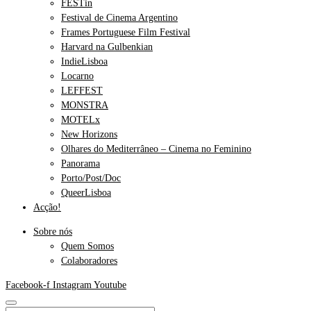
FESTin
Festival de Cinema Argentino
Frames Portuguese Film Festival
Harvard na Gulbenkian
IndieLisboa
Locarno
LEFFEST
MONSTRA
MOTELx
New Horizons
Olhares do Mediterrâneo – Cinema no Feminino
Panorama
Porto/Post/Doc
QueerLisboa
Acção!
Sobre nós
Quem Somos
Colaboradores
Facebook-f
Instagram
Youtube