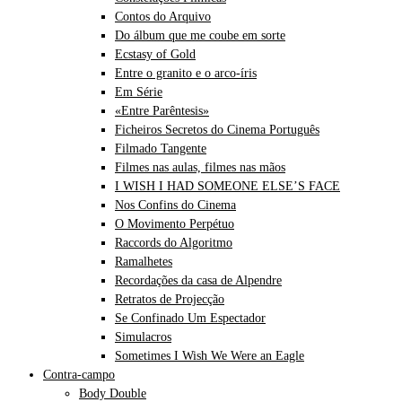
Contos do Arquivo
Do álbum que me coube em sorte
Ecstasy of Gold
Entre o granito e o arco-íris
Em Série
«Entre Parêntesis»
Ficheiros Secretos do Cinema Português
Filmado Tangente
Filmes nas aulas, filmes nas mãos
I WISH I HAD SOMEONE ELSE’S FACE
Nos Confins do Cinema
O Movimento Perpétuo
Raccords do Algoritmo
Ramalhetes
Recordações da casa de Alpendre
Retratos de Projecção
Se Confinado Um Espectador
Simulacros
Sometimes I Wish We Were an Eagle
Contra-campo
Body Double