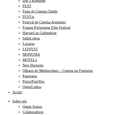
Doc’s Kingdom
FEST
Festa do Cinema Chinês
FESTin
Festival de Cinema Argentino
Frames Portuguese Film Festival
Harvard na Gulbenkian
IndieLisboa
Locarno
LEFFEST
MONSTRA
MOTELx
New Horizons
Olhares do Mediterrâneo – Cinema no Feminino
Panorama
Porto/Post/Doc
QueerLisboa
Acção!
Sobre nós
Quem Somos
Colaboradores