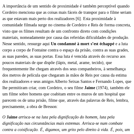
A importância de um sentido de proximidade é também perceptível quando
Cordeiro menciona que as coisas mais fáceis de transpor para o filme seriam
as que estavam mais perto dos realizadores [6]. Esta proximidade à
comunidade filmada surge no cinema de Cordeiro e Reis de forma concreta,
visto que os filmes resultam de um confronto direto com condições
materiais, nomeadamente por causa das referidas dificuldades de produção.
Nesse sentido, ressurge aqui
Un condamné à mort s’est échappé
e a luta
corpo a corpo de Fontaine contra o espaço da prisão, contra as suas grades,
as suas paredes, as suas portas. Essa luta é vencida através do recurso aos
poucos materiais de que dispõe (lápis, metal, arame, tecido), que
frequentemente lhe chegam através dos seus companheiros, à semelhança
dos metros de película que chegaram às mãos de Reis por causa da estima
dos realizadores e seus amigos Alberto Seixas Santos e Fernando Lopes, que
lhe permitiram criar, com Cordeiro, o seu filme
Jaime
(1974), também ele
um filme sobre homens que coabitam entre os muros de um hospital que
parecem os de uma prisão, filme que, através das palavras de Reis, lembra,
precisamente, a obra de Bresson:
O
Jaime
arrisca-se na luta pela dignificação do homem, luta pela
dignificação nas circunstâncias mais extremas. Arrisca-se num combate
contra a coisificação. É, digamos, um grito pelo direito à vida. É, pois, um