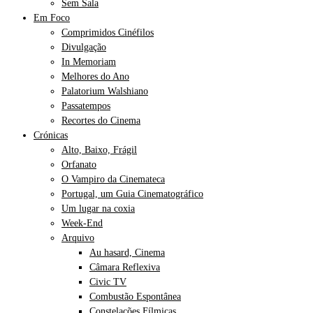
Sem Sala
Em Foco
Comprimidos Cinéfilos
Divulgação
In Memoriam
Melhores do Ano
Palatorium Walshiano
Passatempos
Recortes do Cinema
Crónicas
Alto, Baixo, Frágil
Orfanato
O Vampiro da Cinemateca
Portugal, um Guia Cinematográfico
Um lugar na coxia
Week-End
Arquivo
Au hasard, Cinema
Câmara Reflexiva
Civic TV
Combustão Espontânea
Constelações Fílmicas