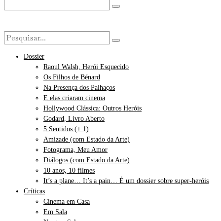
Dossier
Raoul Walsh, Herói Esquecido
Os Filhos de Bénard
Na Presença dos Palhaços
E elas criaram cinema
Hollywood Clássica: Outros Heróis
Godard, Livro Aberto
5 Sentidos (+ 1)
Amizade (com Estado da Arte)
Fotograma, Meu Amor
Diálogos (com Estado da Arte)
10 anos, 10 filmes
It’s a plane… It’s a pain… É um dossier sobre super-heróis
Críticas
Cinema em Casa
Em Sala