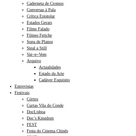
Caderneta de Cromos
Conversas à Pala
Crítica Epistolar
Estados Gerais
Filme Falado
Filmes Fetiche
Sopa de Planos
Steal a Still
Vai~e~Vem
Arquivo
Actualidades
Estado da Arte
Cadáver Esquisito
Entrevistas
Festivais
Córtex
Curtas Vila do Conde
DocLisboa
Doc’s Kingdom
FEST
Festa do Cinema Chinês