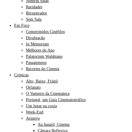
Noutras Salas
Raridades
Recuperados
Sem Sala
Em Foco
Comprimidos Cinéfilos
Divulgação
In Memoriam
Melhores do Ano
Palatorium Walshiano
Passatempos
Recortes do Cinema
Crónicas
Alto, Baixo, Frágil
Orfanato
O Vampiro da Cinemateca
Portugal, um Guia Cinematográfico
Um lugar na coxia
Week-End
Arquivo
Au hasard, Cinema
Câmara Reflexiva