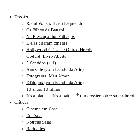
Dossier
Raoul Walsh, Herói Esquecido
Os Filhos de Bénard
Na Presença dos Palhaços
E elas criaram cinema
Hollywood Clássica: Outros Heróis
Godard, Livro Aberto
5 Sentidos (+ 1)
Amizade (com Estado da Arte)
Fotograma, Meu Amor
Diálogos (com Estado da Arte)
10 anos, 10 filmes
It’s a plane… It’s a pain… É um dossier sobre super-heró
Críticas
Cinema em Casa
Em Sala
Noutras Salas
Raridades