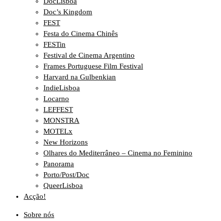
DocLisboa
Doc’s Kingdom
FEST
Festa do Cinema Chinês
FESTin
Festival de Cinema Argentino
Frames Portuguese Film Festival
Harvard na Gulbenkian
IndieLisboa
Locarno
LEFFEST
MONSTRA
MOTELx
New Horizons
Olhares do Mediterrâneo – Cinema no Feminino
Panorama
Porto/Post/Doc
QueerLisboa
Acção!
Sobre nós