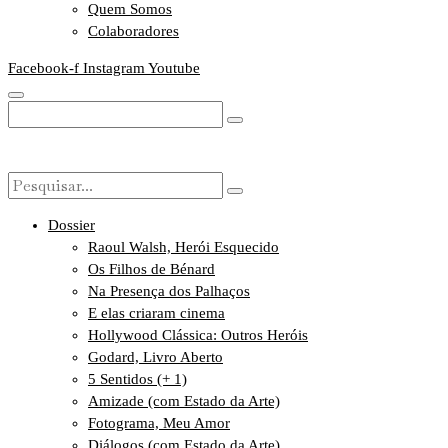
Quem Somos
Colaboradores
Facebook-f
Instagram
Youtube
Dossier
Raoul Walsh, Herói Esquecido
Os Filhos de Bénard
Na Presença dos Palhaços
E elas criaram cinema
Hollywood Clássica: Outros Heróis
Godard, Livro Aberto
5 Sentidos (+ 1)
Amizade (com Estado da Arte)
Fotograma, Meu Amor
Diálogos (com Estado da Arte)