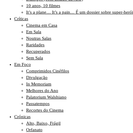
10 anos, 10 filmes
It’s a plane… It’s a pain… É um dossier sobre super-heró
Críticas
Cinema em Casa
Em Sala
Noutras Salas
Raridades
Recuperados
Sem Sala
Em Foco
Comprimidos Cinéfilos
Divulgação
In Memoriam
Melhores do Ano
Palatorium Walshiano
Passatempos
Recortes do Cinema
Crónicas
Alto, Baixo, Frágil
Orfanato