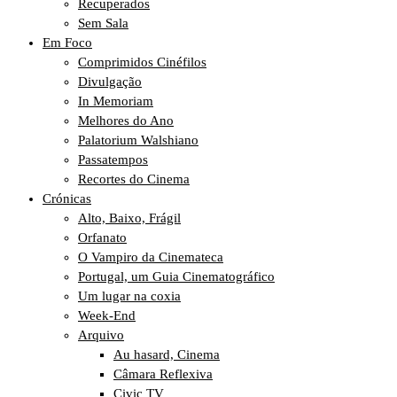
Recuperados
Sem Sala
Em Foco
Comprimidos Cinéfilos
Divulgação
In Memoriam
Melhores do Ano
Palatorium Walshiano
Passatempos
Recortes do Cinema
Crónicas
Alto, Baixo, Frágil
Orfanato
O Vampiro da Cinemateca
Portugal, um Guia Cinematográfico
Um lugar na coxia
Week-End
Arquivo
Au hasard, Cinema
Câmara Reflexiva
Civic TV