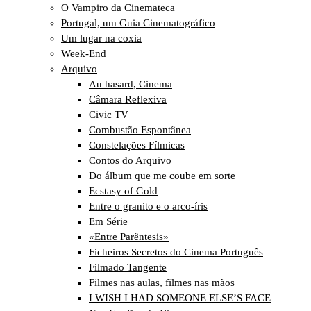
O Vampiro da Cinemateca
Portugal, um Guia Cinematográfico
Um lugar na coxia
Week-End
Arquivo
Au hasard, Cinema
Câmara Reflexiva
Civic TV
Combustão Espontânea
Constelações Fílmicas
Contos do Arquivo
Do álbum que me coube em sorte
Ecstasy of Gold
Entre o granito e o arco-íris
Em Série
«Entre Parêntesis»
Ficheiros Secretos do Cinema Português
Filmado Tangente
Filmes nas aulas, filmes nas mãos
I WISH I HAD SOMEONE ELSE’S FACE