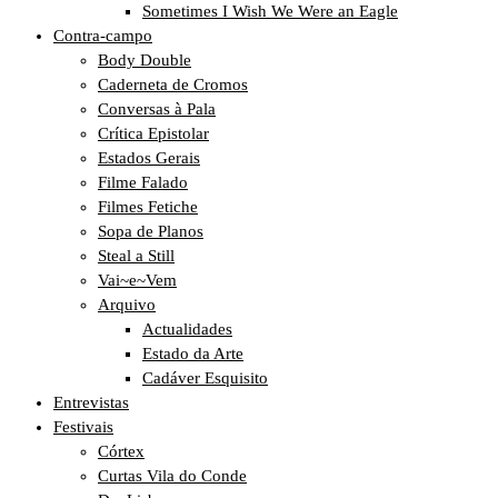
Sometimes I Wish We Were an Eagle
Contra-campo
Body Double
Caderneta de Cromos
Conversas à Pala
Crítica Epistolar
Estados Gerais
Filme Falado
Filmes Fetiche
Sopa de Planos
Steal a Still
Vai~e~Vem
Arquivo
Actualidades
Estado da Arte
Cadáver Esquisito
Entrevistas
Festivais
Córtex
Curtas Vila do Conde