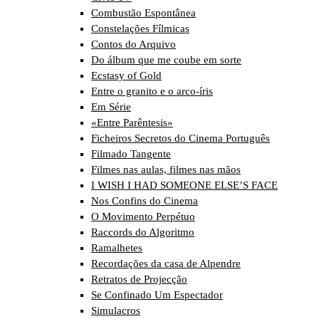
Combustão Espontânea
Constelações Fílmicas
Contos do Arquivo
Do álbum que me coube em sorte
Ecstasy of Gold
Entre o granito e o arco-íris
Em Série
«Entre Parêntesis»
Ficheiros Secretos do Cinema Português
Filmado Tangente
Filmes nas aulas, filmes nas mãos
I WISH I HAD SOMEONE ELSE’S FACE
Nos Confins do Cinema
O Movimento Perpétuo
Raccords do Algoritmo
Ramalhetes
Recordações da casa de Alpendre
Retratos de Projecção
Se Confinado Um Espectador
Simulacros