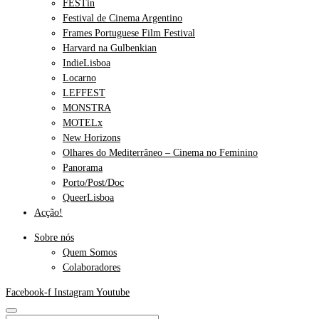
FESTin
Festival de Cinema Argentino
Frames Portuguese Film Festival
Harvard na Gulbenkian
IndieLisboa
Locarno
LEFFEST
MONSTRA
MOTELx
New Horizons
Olhares do Mediterrâneo – Cinema no Feminino
Panorama
Porto/Post/Doc
QueerLisboa
Acção!
Sobre nós
Quem Somos
Colaboradores
Facebook-f
Instagram
Youtube