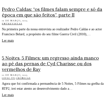
Pedro Caldas: “os filmes falam sempre e só da
época em que são feitos”, parte II
17 DE MARÇO, 2013
ENTREVISTAS
Na primeira parte da nossa entrevista ao realizador Pedro Caldas e ao actor
Francisco Belard, a propósito do seu filme Guerra Civil (2010),…
Ler mais
5 Noites, 5 Filmes: um regresso ainda manco
ao pé das pernas de Cyd Charisse ou dos
vermelhos de Ray
10 DE MARÇO, 2013
CIVIC TV
·
CRÓNICAS
Agora que foi confirmada a permanência de 5 Noites, 5 Filmes na grelha da
RTP2, irei estar atento ao desenvolvimento dado a…
Ler mais