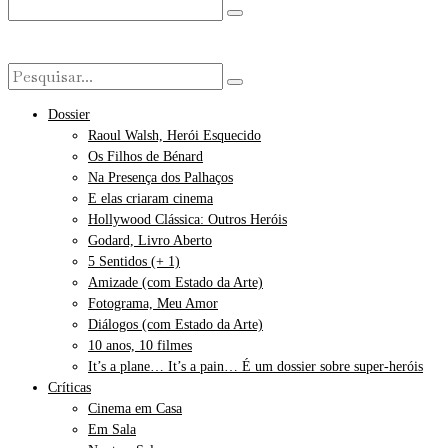
Dossier
Raoul Walsh, Herói Esquecido
Os Filhos de Bénard
Na Presença dos Palhaços
E elas criaram cinema
Hollywood Clássica: Outros Heróis
Godard, Livro Aberto
5 Sentidos (+ 1)
Amizade (com Estado da Arte)
Fotograma, Meu Amor
Diálogos (com Estado da Arte)
10 anos, 10 filmes
It’s a plane… It’s a pain… É um dossier sobre super-heróis
Críticas
Cinema em Casa
Em Sala