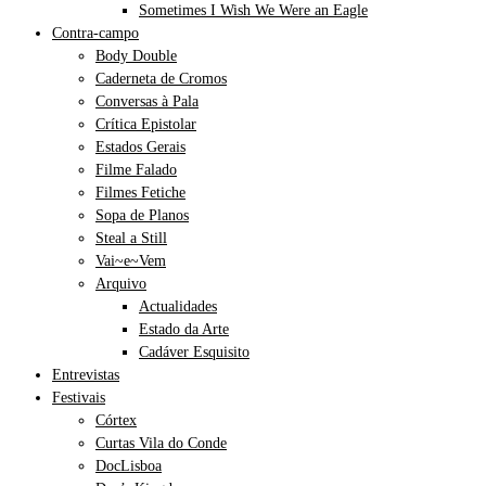
Sometimes I Wish We Were an Eagle
Contra-campo
Body Double
Caderneta de Cromos
Conversas à Pala
Crítica Epistolar
Estados Gerais
Filme Falado
Filmes Fetiche
Sopa de Planos
Steal a Still
Vai~e~Vem
Arquivo
Actualidades
Estado da Arte
Cadáver Esquisito
Entrevistas
Festivais
Córtex
Curtas Vila do Conde
DocLisboa