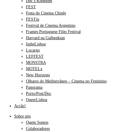
Doc’s Kingdom
FEST
Festa do Cinema Chinês
FESTin
Festival de Cinema Argentino
Frames Portuguese Film Festival
Harvard na Gulbenkian
IndieLisboa
Locarno
LEFFEST
MONSTRA
MOTELx
New Horizons
Olhares do Mediterrâneo – Cinema no Feminino
Panorama
Porto/Post/Doc
QueerLisboa
Acção!
Sobre nós
Quem Somos
Colaboradores