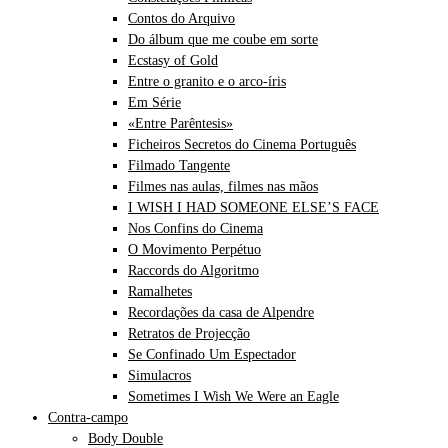
Contos do Arquivo
Do álbum que me coube em sorte
Ecstasy of Gold
Entre o granito e o arco-íris
Em Série
«Entre Parêntesis»
Ficheiros Secretos do Cinema Português
Filmado Tangente
Filmes nas aulas, filmes nas mãos
I WISH I HAD SOMEONE ELSE’S FACE
Nos Confins do Cinema
O Movimento Perpétuo
Raccords do Algoritmo
Ramalhetes
Recordações da casa de Alpendre
Retratos de Projecção
Se Confinado Um Espectador
Simulacros
Sometimes I Wish We Were an Eagle
Contra-campo
Body Double