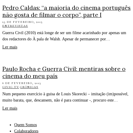
Pedro Caldas: “a maioria do cinema português
não gosta de filmar o corpo”, parte I
25 DE FEVEREIRO, 2013
ENTREVISTAS
Guerra Civil (2010) está longe de ser um filme acarinhado por apenas um
dos redactores do À pala de Walsh. Apesar de permanecer por…
Ler mais
Paulo Rocha e Guerra Civil: mentiras sobre o
cinema do meu país
6 DE FEVEREIRO, 2013
CIVIC TV
·
CRÓNICAS
Num pequeno exercício à guisa de Louis Skorecki – imitação (im)possível,
muito barata, que, descansem, não é para continuar -, procuro este…
Ler mais
Quem Somos
Colaboradores