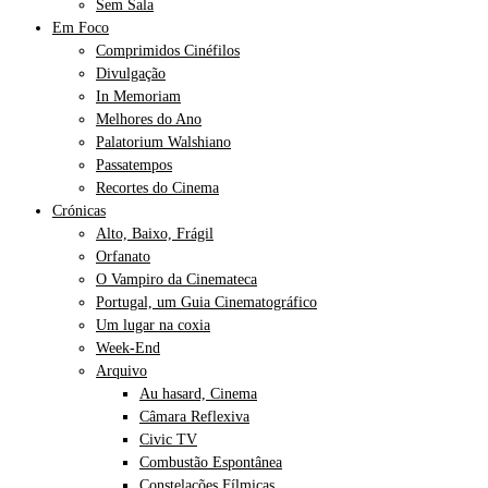
Sem Sala
Em Foco
Comprimidos Cinéfilos
Divulgação
In Memoriam
Melhores do Ano
Palatorium Walshiano
Passatempos
Recortes do Cinema
Crónicas
Alto, Baixo, Frágil
Orfanato
O Vampiro da Cinemateca
Portugal, um Guia Cinematográfico
Um lugar na coxia
Week-End
Arquivo
Au hasard, Cinema
Câmara Reflexiva
Civic TV
Combustão Espontânea
Constelações Fílmicas