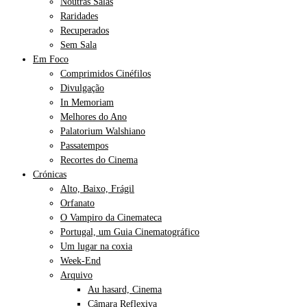
Noutras Salas
Raridades
Recuperados
Sem Sala
Em Foco
Comprimidos Cinéfilos
Divulgação
In Memoriam
Melhores do Ano
Palatorium Walshiano
Passatempos
Recortes do Cinema
Crónicas
Alto, Baixo, Frágil
Orfanato
O Vampiro da Cinemateca
Portugal, um Guia Cinematográfico
Um lugar na coxia
Week-End
Arquivo
Au hasard, Cinema
Câmara Reflexiva