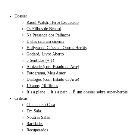
Dossier
Raoul Walsh, Herói Esquecido
Os Filhos de Bénard
Na Presença dos Palhaços
E elas criaram cinema
Hollywood Clássica: Outros Heróis
Godard, Livro Aberto
5 Sentidos (+ 1)
Amizade (com Estado da Arte)
Fotograma, Meu Amor
Diálogos (com Estado da Arte)
10 anos, 10 filmes
It’s a plane… It’s a pain… É um dossier sobre super-heróis
Críticas
Cinema em Casa
Em Sala
Noutras Salas
Raridades
Recuperados