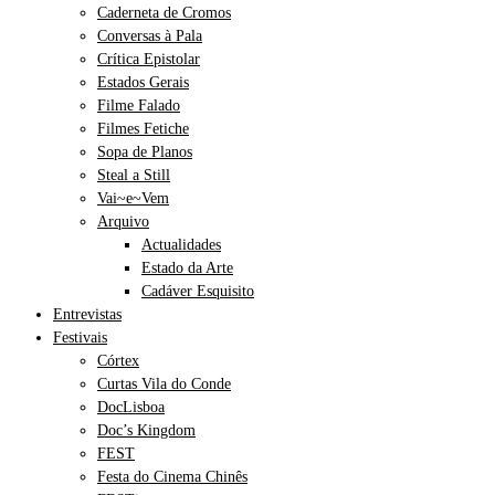
Caderneta de Cromos
Conversas à Pala
Crítica Epistolar
Estados Gerais
Filme Falado
Filmes Fetiche
Sopa de Planos
Steal a Still
Vai~e~Vem
Arquivo
Actualidades
Estado da Arte
Cadáver Esquisito
Entrevistas
Festivais
Córtex
Curtas Vila do Conde
DocLisboa
Doc’s Kingdom
FEST
Festa do Cinema Chinês