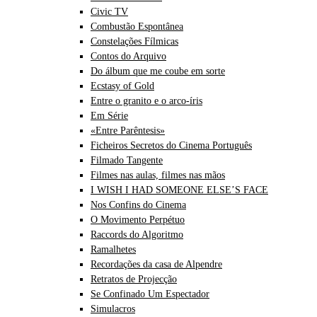
Civic TV
Combustão Espontânea
Constelações Fílmicas
Contos do Arquivo
Do álbum que me coube em sorte
Ecstasy of Gold
Entre o granito e o arco-íris
Em Série
«Entre Parêntesis»
Ficheiros Secretos do Cinema Português
Filmado Tangente
Filmes nas aulas, filmes nas mãos
I WISH I HAD SOMEONE ELSE’S FACE
Nos Confins do Cinema
O Movimento Perpétuo
Raccords do Algoritmo
Ramalhetes
Recordações da casa de Alpendre
Retratos de Projecção
Se Confinado Um Espectador
Simulacros