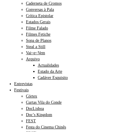
Caderneta de Cromos
Conversas à Pala
Crítica Epistolar
Estados Gerais
Filme Falado
Filmes Fetiche
Sopa de Planos
Steal a Still
Vai~e~Vem
Arquivo
Actualidades
Estado da Arte
Cadáver Esquisito
Entrevistas
Festivais
Córtex
Curtas Vila do Conde
DocLisboa
Doc’s Kingdom
FEST
Festa do Cinema Chinês