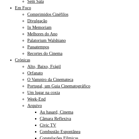
Sem Sala
Em Foco
Comprimidos Cinéfilos
Divulgação
In Memoriam
Melhores do Ano
Palatorium Walshiano
Passatempos
Recortes do Cinema
Crónicas
Alto, Baixo, Frágil
Orfanato
O Vampiro da Cinemateca
Portugal, um Guia Cinematográfico
Um lugar na coxia
Week-End
Arquivo
Au hasard, Cinema
Câmara Reflexiva
Civic TV
Combustão Espontânea
Constelações Fílmicas