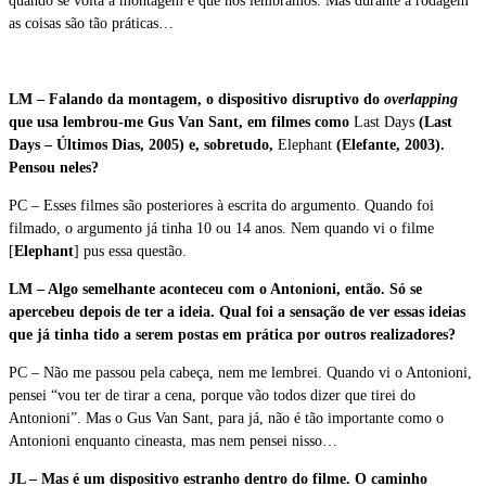
quando se volta à montagem é que nos lembramos. Mas durante a rodagem
as coisas são tão práticas…
LM – Falando da montagem, o dispositivo disruptivo do
overlapping
que usa lembrou-me Gus Van Sant, em filmes como
Last Days
(Last
Days – Últimos Dias, 2005) e, sobretudo,
Elephant
(Elefante, 2003)
.
Pensou neles?
PC – Esses filmes são posteriores à escrita do argumento. Quando foi
filmado, o argumento já tinha 10 ou 14 anos. Nem quando vi o filme
[
Elephant
] pus essa questão.
LM – Algo semelhante aconteceu com o Antonioni, então. Só se
apercebeu depois de ter a ideia. Qual foi a sensação de ver essas ideias
que já tinha tido a serem postas em prática por outros realizadores?
PC – Não me passou pela cabeça, nem me lembrei. Quando vi o Antonioni,
pensei “vou ter de tirar a cena, porque vão todos dizer que tirei do
Antonioni”. Mas o Gus Van Sant, para já, não é tão importante como o
Antonioni enquanto cineasta, mas nem pensei nisso…
JL – Mas é um dispositivo estranho dentro do filme. O caminho