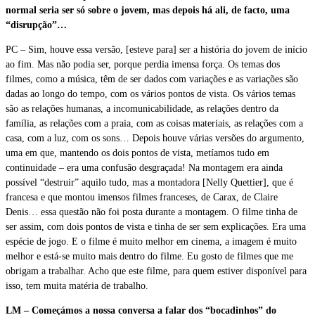
normal seria ser só sobre o jovem, mas depois há ali, de facto, uma
“disrupção”…
PC – Sim, houve essa versão, [esteve para] ser a história do jovem de início
ao fim. Mas não podia ser, porque perdia imensa força. Os temas dos
filmes, como a música, têm de ser dados com variações e as variações são
dadas ao longo do tempo, com os vários pontos de vista. Os vários temas
são as relações humanas, a incomunicabilidade, as relações dentro da
família, as relações com a praia, com as coisas materiais, as relações com a
casa, com a luz, com os sons… Depois houve várias versões do argumento,
uma em que, mantendo os dois pontos de vista, metíamos tudo em
continuidade – era uma confusão desgraçada! Na montagem era ainda
possível “destruir” aquilo tudo, mas a montadora [Nelly Quettier], que é
francesa e que montou imensos filmes franceses, de Carax, de Claire
Denis… essa questão não foi posta durante a montagem. O filme tinha de
ser assim, com dois pontos de vista e tinha de ser sem explicações. Era uma
espécie de jogo. E o filme é muito melhor em cinema, a imagem é muito
melhor e está-se muito mais dentro do filme. Eu gosto de filmes que me
obrigam a trabalhar. Acho que este filme, para quem estiver disponível para
isso, tem muita matéria de trabalho.
LM – Começámos a nossa conversa a falar dos “bocadinhos” do