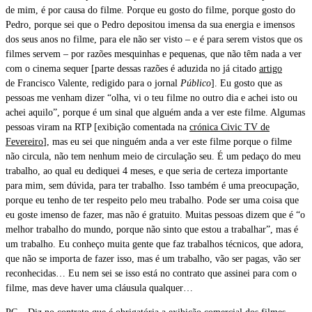
de mim, é por causa do filme. Porque eu gosto do filme, porque gosto do
Pedro, porque sei que o Pedro depositou imensa da sua energia e imensos
dos seus anos no filme, para ele não ser visto – e é para serem vistos que os
filmes servem – por razões mesquinhas e pequenas, que não têm nada a ver
com o cinema sequer [parte dessas razões é aduzida no já citado
artigo
de Francisco Valente, redigido para o jornal
Público
]. Eu gosto que as
pessoas me venham dizer “olha, vi o teu filme no outro dia e achei isto ou
achei aquilo”, porque é um sinal que alguém anda a ver este filme. Algumas
pessoas viram na RTP [exibição comentada na
crónica Civic TV de
Fevereiro
], mas eu sei que ninguém anda a ver este filme porque o filme
não circula, não tem nenhum meio de circulação seu. É um pedaço do meu
trabalho, ao qual eu dediquei 4 meses, e que seria de certeza importante
para mim, sem dúvida, para ter trabalho. Isso também é uma preocupação,
porque eu tenho de ter respeito pelo meu trabalho. Pode ser uma coisa que
eu goste imenso de fazer, mas não é gratuito. Muitas pessoas dizem que é “o
melhor trabalho do mundo, porque não sinto que estou a trabalhar”, mas é
um trabalho. Eu conheço muita gente que faz trabalhos técnicos, que adora,
que não se importa de fazer isso, mas é um trabalho, vão ser pagas, vão ser
reconhecidas… Eu nem sei se isso está no contrato que assinei para com o
filme, mas deve haver uma cláusula qualquer…