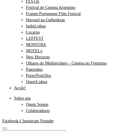
FESTin
Festival de Cinema Argentino
Frames Portuguese Film Festival
Harvard na Gulbenkian
IndieLisboa
Locarno
LEFFEST
MONSTRA
MOTELx
New Horizons
Olhares do Mediterrâneo – Cinema no Feminino
Panorama
Porto/Post/Doc
QueerLisboa
Acção!
Sobre nós
Quem Somos
Colaboradores
Facebook-f
Instagram
Youtube