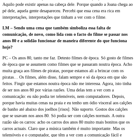
Aquilo pode existir apenas na cabeça dele. Porque quando a Joana chega ao
pé dele, aquela gente desapareceu. Percebi que essa cena era rica em
interpretações, interpretações que tinham a ver com o filme.
LM – Sendo uma cena que também simboliza essa falta de
comunicação, de novo, como lida com o facto do filme se passar nos
anos 80 e a solidão funcionar de maneira diferente do que funciona
hoje?
PC – Os anos 80, tanto me faz. Detesto filmes de época. Só gosto de filmes
de época que se assumem como filmes que se passaram noutra época. Acho
muita graça aos filmes de piratas, porque estamos ali a brincar com os
piratas… Os filmes, além disso, falam sempre e só da época em que são
feitos. Fingir que estamos noutra época não me interessa. Agora, isto tinha
de ser nos anos 80 por várias razões. Uma delas tem a ver com a
comunicação: eu não podia ter telemóveis, nem computadores. Depois,
porque havia muitas cenas na praia e eu tenho um ódio visceral aos calções
de banho até abaixo dos joelhos [risos]. Não suporto. Gostos dos calções
que se usavam nos anos 80. Só podia ser com calções normais. A outra
razão são os carros: acho os carros dos anos 80 muito mais bonitos que os
carros actuais. Claro que a música também é muito importante. Mas os
telemóveis e o computador, que têm a ver com a comunicação fácil e