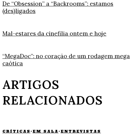
De “Obsession” a “Backrooms”: estamos
(des)ligados
Mal-estares da cinefilia ontem e hoje
“MegaDoc”: no coração de um rodagem mega
caótica
ARTIGOS
RELACIONADOS
CRÍTICAS
·
EM SALA
·
ENTREVISTAS