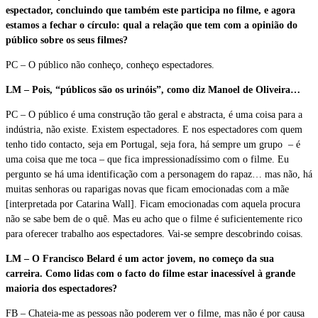
espectador, concluindo que também este participa no filme, e agora
estamos a fechar o círculo: qual a relação que tem com a opinião do
público sobre os seus filmes?
PC – O público não conheço, conheço espectadores.
LM – Pois, “públicos são os urinóis”, como diz Manoel de Oliveira…
PC – O público é uma construção tão geral e abstracta, é uma coisa para a
indústria, não existe. Existem espectadores. E nos espectadores com quem
tenho tido contacto, seja em Portugal, seja fora, há sempre um grupo – é
uma coisa que me toca – que fica impressionadíssimo com o filme. Eu
pergunto se há uma identificação com a personagem do rapaz… mas não, há
muitas senhoras ou raparigas novas que ficam emocionadas com a mãe
[interpretada por Catarina Wall]. Ficam emocionadas com aquela procura
não se sabe bem de o quê. Mas eu acho que o filme é suficientemente rico
para oferecer trabalho aos espectadores. Vai-se sempre descobrindo coisas.
LM – O Francisco Belard é um actor jovem, no começo da sua
carreira. Como lidas com o facto do filme estar inacessível à grande
maioria dos espectadores?
FB – Chateia-me as pessoas não poderem ver o filme, mas não é por causa