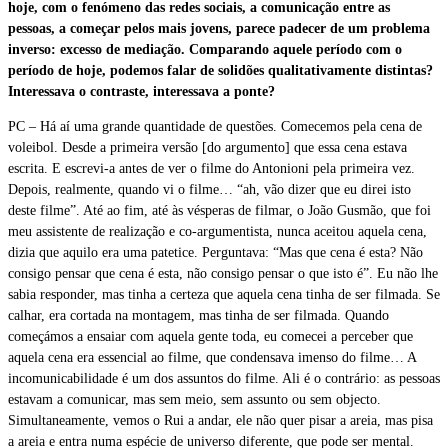
hoje, com o fenómeno das redes sociais, a comunicação entre as
pessoas, a começar pelos mais jovens, parece padecer de um problema
inverso: excesso de mediação. Comparando aquele período com o
período de hoje, podemos falar de solidões qualitativamente distintas?
Interessava o contraste, interessava a ponte?
PC – Há aí uma grande quantidade de questões. Comecemos pela cena de
voleibol. Desde a primeira versão [do argumento] que essa cena estava
escrita. E escrevi-a antes de ver o filme do Antonioni pela primeira vez.
Depois, realmente, quando vi o filme… “ah, vão dizer que eu direi isto
deste filme”. Até ao fim, até às vésperas de filmar, o João Gusmão, que foi
meu assistente de realização e co-argumentista, nunca aceitou aquela cena,
dizia que aquilo era uma patetice. Perguntava: “Mas que cena é esta? Não
consigo pensar que cena é esta, não consigo pensar o que isto é”. Eu não lhe
sabia responder, mas tinha a certeza que aquela cena tinha de ser filmada. Se
calhar, era cortada na montagem, mas tinha de ser filmada. Quando
começámos a ensaiar com aquela gente toda, eu comecei a perceber que
aquela cena era essencial ao filme, que condensava imenso do filme… A
incomunicabilidade é um dos assuntos do filme. Ali é o contrário: as pessoas
estavam a comunicar, mas sem meio, sem assunto ou sem objecto.
Simultaneamente, vemos o Rui a andar, ele não quer pisar a areia, mas pisa
a areia e entra numa espécie de universo diferente, que pode ser mental.