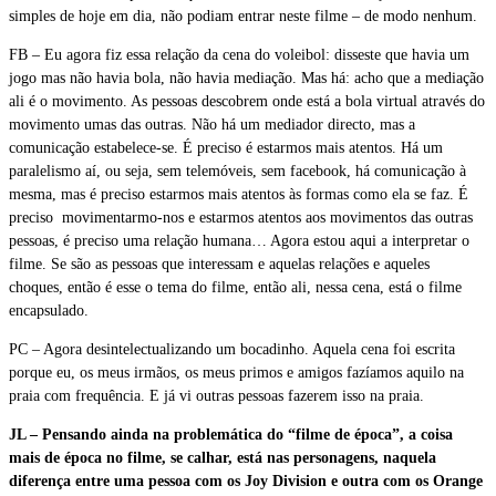
simples de hoje em dia, não podiam entrar neste filme – de modo nenhum.
FB – Eu agora fiz essa relação da cena do voleibol: disseste que havia um
jogo mas não havia bola, não havia mediação. Mas há: acho que a mediação
ali é o movimento. As pessoas descobrem onde está a bola virtual através do
movimento umas das outras. Não há um mediador directo, mas a
comunicação estabelece-se. É preciso é estarmos mais atentos. Há um
paralelismo aí, ou seja, sem telemóveis, sem facebook, há comunicação à
mesma, mas é preciso estarmos mais atentos às formas como ela se faz. É
preciso movimentarmo-nos e estarmos atentos aos movimentos das outras
pessoas, é preciso uma relação humana… Agora estou aqui a interpretar o
filme. Se são as pessoas que interessam e aquelas relações e aqueles
choques, então é esse o tema do filme, então ali, nessa cena, está o filme
encapsulado.
PC – Agora desintelectualizando um bocadinho. Aquela cena foi escrita
porque eu, os meus irmãos, os meus primos e amigos fazíamos aquilo na
praia com frequência. E já vi outras pessoas fazerem isso na praia.
JL – Pensando ainda na problemática do “filme de época”, a coisa
mais de época no filme, se calhar, está nas personagens, naquela
diferença entre uma pessoa com os Joy Division e outra com os Orange