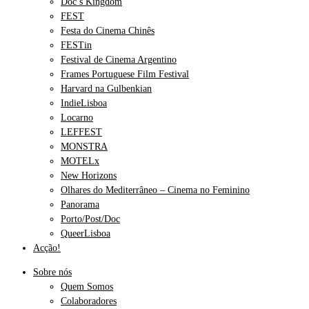
Doc’s Kingdom
FEST
Festa do Cinema Chinês
FESTin
Festival de Cinema Argentino
Frames Portuguese Film Festival
Harvard na Gulbenkian
IndieLisboa
Locarno
LEFFEST
MONSTRA
MOTELx
New Horizons
Olhares do Mediterrâneo – Cinema no Feminino
Panorama
Porto/Post/Doc
QueerLisboa
Acção!
Sobre nós
Quem Somos
Colaboradores