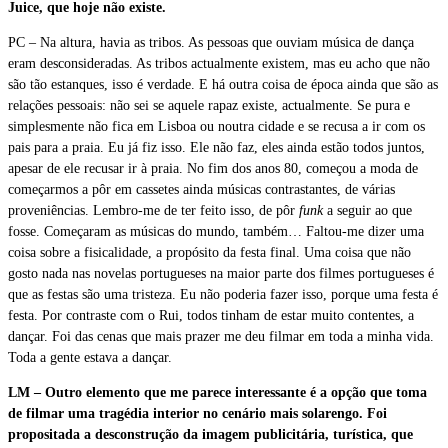
Juice, que hoje não existe.
PC – Na altura, havia as tribos. As pessoas que ouviam música de dança
eram desconsideradas. As tribos actualmente existem, mas eu acho que não
são tão estanques, isso é verdade. E há outra coisa de época ainda que são as
relações pessoais: não sei se aquele rapaz existe, actualmente. Se pura e
simplesmente não fica em Lisboa ou noutra cidade e se recusa a ir com os
pais para a praia. Eu já fiz isso. Ele não faz, eles ainda estão todos juntos,
apesar de ele recusar ir à praia. No fim dos anos 80, começou a moda de
começarmos a pôr em cassetes ainda músicas contrastantes, de várias
proveniências. Lembro-me de ter feito isso, de pôr
funk
a seguir ao que
fosse. Começaram as músicas do mundo, também… Faltou-me dizer uma
coisa sobre a fisicalidade, a propósito da festa final. Uma coisa que não
gosto nada nas novelas portugueses na maior parte dos filmes portugueses é
que as festas são uma tristeza. Eu não poderia fazer isso, porque uma festa é
festa. Por contraste com o Rui, todos tinham de estar muito contentes, a
dançar. Foi das cenas que mais prazer me deu filmar em toda a minha vida.
Toda a gente estava a dançar.
LM – Outro elemento que me parece interessante é a opção que toma
de filmar uma tragédia interior no cenário mais solarengo. Foi
propositada a desconstrução da imagem publicitária, turística, que