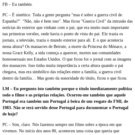
FB – Eu também.
PC – É sintético. Toda a gente pergunta “mas é sobre a guerra civil de
Espanha?”. “Não, não é bem isso”. Mas ficou “Guerra Civil” da intrusão das
notícias do exterior que vinham com o pai, que era muito mais importante
nas primeiras versões, onde havia o ponto de vista do pai. Ele trazia os
jornais, a televisão, trazia o mundo exterior para ali. E o que acontecia
nessa altura? Os massacres de Beirute, a morte da Princesa do Mónaco, a
nossa Grace Kelly, a sida começa a aparecer, mortes nas comunidades
homossexuais nos Estados Unidos. O que ficou foi o jornal com as imagens
dos massacres. Isso tinha muita importância a certa altura quando o pai
chegava, mas era simbólico das relações entre a família, a guerra civil
dentro da família… Mas gosto da sonoridade do título, ficou o que ficou.
LM – Eu pergunto isto também porque o título imediatamente politiza
todo o filme e as próprias relações. Ocorreu-me também que aquele
Portugal era também um Portugal à beira de um resgate do FMI, de
1983. Não se terá servido desse Portugal para documentar o Portugal
de hoje?
PC – Sim, claro. Nós fazemos sempre um filme sobre a época em que
vivemos. No início dos anos 80, aconteceu uma coisa que queria que