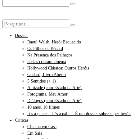
Dossier
Raoul Walsh, Herói Esquecido
Os Filhos de Bénard
Na Presença dos Palhaços
E elas criaram cinema
Hollywood Clássica: Outros Heróis
Godard, Livro Aberto
5 Sentidos (+ 1)
Amizade (com Estado da Arte)
Fotograma, Meu Amor
Diálogos (com Estado da Arte)
10 anos, 10 filmes
It’s a plane… It’s a pain… É um dossier sobre super-heróis
Críticas
Cinema em Casa
Em Sala