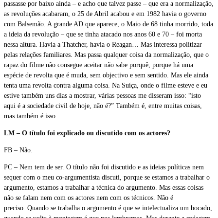
passasse por baixo ainda – e acho que talvez passe – que era a normalização,
as revoluções acabaram, o 25 de Abril acabou e em 1982 havia o governo
com Balsemão. A grande AD que aparece, o Maio de 68 tinha morrido, toda
a ideia da revolução – que se tinha atacado nos anos 60 e 70 – foi morta
nessa altura. Havia a Thatcher, havia o Reagan… Mas interessa politizar
pelas relações familiares. Mas passa qualquer coisa da normalização, que o
rapaz do filme não consegue aceitar não sabe porquê, porque há uma
espécie de revolta que é muda, sem objectivo e sem sentido. Mas ele ainda
tenta uma revolta contra alguma coisa. Na Suíça, onde o filme esteve e eu
estive também uns dias a mostrar, várias pessoas me disseram isso: “isto
aqui é a sociedade civil de hoje, não é?” Também é, entre muitas coisas,
mas também é isso.
LM – O título foi explicado ou discutido com os actores?
FB – Não.
PC – Nem tem de ser. O título não foi discutido e as ideias políticas nem
sequer com o meu co-argumentista discuti, porque se estamos a trabalhar o
argumento, estamos a trabalhar a técnica do argumento. Mas essas coisas
não se falam nem com os actores nem com os técnicos. Não é
preciso. Quando se trabalha o argumento é que se intelectualiza um bocado,