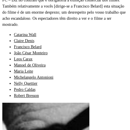
PC – Diz no contrato que é obrigatória a exibição comercial dos filmes.
Também relativamente a vocês [dirige-se a Francisco Belard] esta situação
do filme é de um enorme desprezo; um desrespeito pelo vosso trabalho que
acho escandaloso. Os espectadores têm direito a ver e o filme a ser
mostrado.
Catarina Wall
Claire Denis
Francisco Belard
João César Monteiro
Leos Carax
Manoel de Oliveira
Maria Leite
Michelangelo Antonioni
Nelly Quettier
Pedro Caldas
Robert Bresson