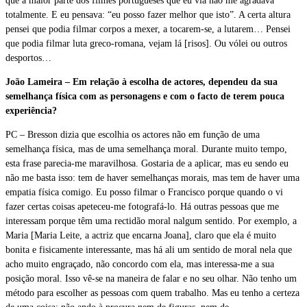
que a maior parte dos filmes portugueses que eu via não me agradava
totalmente. E eu pensava: “eu posso fazer melhor que isto”. A certa altura
pensei que podia filmar corpos a mexer, a tocarem-se, a lutarem… Pensei
que podia filmar luta greco-romana, vejam lá [risos]. Ou vólei ou outros
desportos…
João Lameira – Em relação à escolha de actores, dependeu da sua
semelhança física com as personagens e com o facto de terem pouca
experiência?
PC – Bresson dizia que escolhia os actores não em função de uma
semelhança física, mas de uma semelhança moral. Durante muito tempo,
esta frase parecia-me maravilhosa. Gostaria de a aplicar, mas eu sendo eu
não me basta isso: tem de haver semelhanças morais, mas tem de haver uma
empatia física comigo. Eu posso filmar o Francisco porque quando o vi
fazer certas coisas apeteceu-me fotografá-lo. Há outras pessoas que me
interessam porque têm uma rectidão moral nalgum sentido. Por exemplo, a
Maria [Maria Leite, a actriz que encarna Joana], claro que ela é muito
bonita e fisicamente interessante, mas há ali um sentido de moral nela que
acho muito engraçado, não concordo com ela, mas interessa-me a sua
posição moral. Isso vê-se na maneira de falar e no seu olhar. Não tenho um
método para escolher as pessoas com quem trabalho. Mas eu tenho a certeza