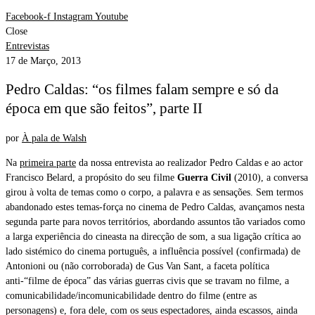
Facebook-f
Instagram
Youtube
Close
Entrevistas
17 de Março, 2013
Pedro Caldas: “os filmes falam sempre e só da
época em que são feitos”, parte II
por
À pala de Walsh
Na
primeira parte
da nossa entrevista ao realizador Pedro Caldas e ao actor
Francisco Belard, a propósito do seu filme
Guerra Civil
(2010), a conversa
girou à volta de temas como o corpo, a palavra e as sensações. Sem termos
abandonado estes temas-força no cinema de Pedro Caldas, avançamos nesta
segunda parte para novos territórios, abordando assuntos tão variados como
a larga experiência do cineasta na direcção de som, a sua ligação crítica ao
lado sistémico do cinema português, a influência possível (confirmada) de
Antonioni ou (não corroborada) de Gus Van Sant, a faceta política
anti-“filme de época” das várias guerras civis que se travam no filme, a
comunicabilidade/incomunicabilidade dentro do filme (entre as
personagens) e, fora dele, com os seus espectadores, ainda escassos, ainda