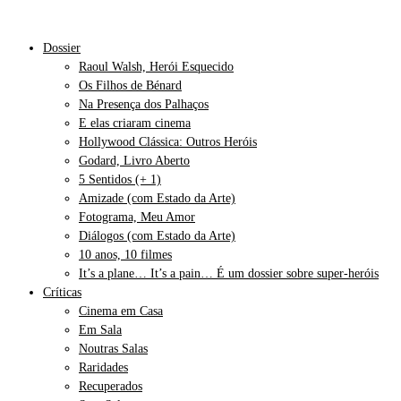
Dossier
Raoul Walsh, Herói Esquecido
Os Filhos de Bénard
Na Presença dos Palhaços
E elas criaram cinema
Hollywood Clássica: Outros Heróis
Godard, Livro Aberto
5 Sentidos (+ 1)
Amizade (com Estado da Arte)
Fotograma, Meu Amor
Diálogos (com Estado da Arte)
10 anos, 10 filmes
It’s a plane… It’s a pain… É um dossier sobre super-heróis
Críticas
Cinema em Casa
Em Sala
Noutras Salas
Raridades
Recuperados