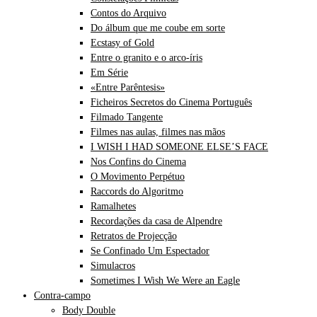
Contos do Arquivo
Do álbum que me coube em sorte
Ecstasy of Gold
Entre o granito e o arco-íris
Em Série
«Entre Parêntesis»
Ficheiros Secretos do Cinema Português
Filmado Tangente
Filmes nas aulas, filmes nas mãos
I WISH I HAD SOMEONE ELSE’S FACE
Nos Confins do Cinema
O Movimento Perpétuo
Raccords do Algoritmo
Ramalhetes
Recordações da casa de Alpendre
Retratos de Projecção
Se Confinado Um Espectador
Simulacros
Sometimes I Wish We Were an Eagle
Contra-campo
Body Double