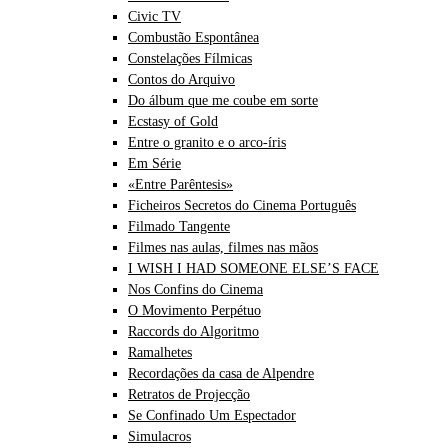
Civic TV
Combustão Espontânea
Constelações Fílmicas
Contos do Arquivo
Do álbum que me coube em sorte
Ecstasy of Gold
Entre o granito e o arco-íris
Em Série
«Entre Parêntesis»
Ficheiros Secretos do Cinema Português
Filmado Tangente
Filmes nas aulas, filmes nas mãos
I WISH I HAD SOMEONE ELSE’S FACE
Nos Confins do Cinema
O Movimento Perpétuo
Raccords do Algoritmo
Ramalhetes
Recordações da casa de Alpendre
Retratos de Projecção
Se Confinado Um Espectador
Simulacros