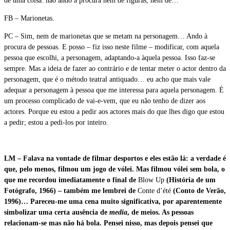
de uma coisa: não ando à procura nem de figuras, nem de…
FB – Marionetas.
PC – Sim, nem de marionetas que se metam na personagem… Ando à
procura de pessoas. E posso – fiz isso neste filme – modificar, com aquela
pessoa que escolhi, a personagem, adaptando-a àquela pessoa. Isso faz-se
sempre. Mas a ideia de fazer ao contrário e de tentar meter o actor dentro da
personagem, que é o método teatral antiquado… eu acho que mais vale
adequar a personagem à pessoa que me interessa para aquela personagem. É
um processo complicado de vai-e-vem, que eu não tenho de dizer aos
actores. Porque eu estou a pedir aos actores mais do que lhes digo que estou
a pedir; estou a pedi-los por inteiro.
LM – Falava na vontade de filmar desportos e eles estão lá: a verdade é
que, pelo menos, filmou um jogo de vólei. Mas filmou vólei sem bola, o
que me recordou imediatamente o final de
Blow Up
(História de um
Fotógrafo, 1966) – também me lembrei de
Conte d’été
(Conto de Verão,
1996)… Pareceu-me uma cena muito significativa, por aparentemente
simbolizar uma certa ausência de
media
, de meios. As pessoas
relacionam-se mas não há bola. Pensei nisso, mas depois pensei que