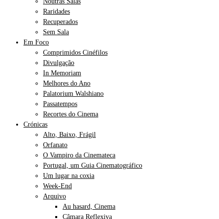
Noutras Salas
Raridades
Recuperados
Sem Sala
Em Foco
Comprimidos Cinéfilos
Divulgação
In Memoriam
Melhores do Ano
Palatorium Walshiano
Passatempos
Recortes do Cinema
Crónicas
Alto, Baixo, Frágil
Orfanato
O Vampiro da Cinemateca
Portugal, um Guia Cinematográfico
Um lugar na coxia
Week-End
Arquivo
Au hasard, Cinema
Câmara Reflexiva