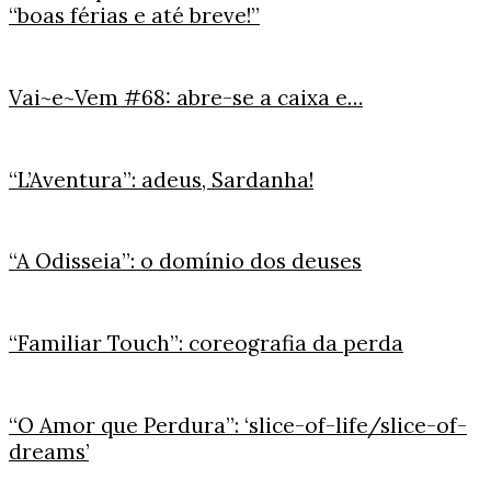
“boas férias e até breve!”
Vai~e~Vem #68: abre-se a caixa e…
“L’Aventura”: adeus, Sardanha!
“A Odisseia”: o domínio dos deuses
“Familiar Touch”: coreografia da perda
“O Amor que Perdura”: ‘slice-of-life/slice-of-
dreams’