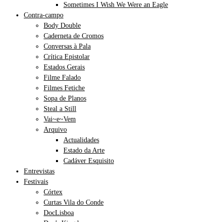
Sometimes I Wish We Were an Eagle
Contra-campo
Body Double
Caderneta de Cromos
Conversas à Pala
Crítica Epistolar
Estados Gerais
Filme Falado
Filmes Fetiche
Sopa de Planos
Steal a Still
Vai~e~Vem
Arquivo
Actualidades
Estado da Arte
Cadáver Esquisito
Entrevistas
Festivais
Córtex
Curtas Vila do Conde
DocLisboa