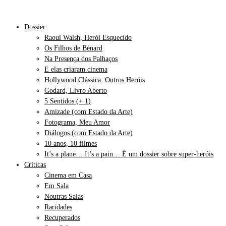
Dossier
Raoul Walsh, Herói Esquecido
Os Filhos de Bénard
Na Presença dos Palhaços
E elas criaram cinema
Hollywood Clássica: Outros Heróis
Godard, Livro Aberto
5 Sentidos (+ 1)
Amizade (com Estado da Arte)
Fotograma, Meu Amor
Diálogos (com Estado da Arte)
10 anos, 10 filmes
It’s a plane… It’s a pain… É um dossier sobre super-heróis
Críticas
Cinema em Casa
Em Sala
Noutras Salas
Raridades
Recuperados