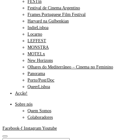
FESTin
Festival de Cinema Argentino
Frames Portuguese Film Festival
Harvard na Gulbenkian
IndieLisboa
Locarno
LEFFEST
MONSTRA
MOTELx
New Horizons
Olhares do Mediterrâneo – Cinema no Feminino
Panorama
Porto/Post/Doc
QueerLisboa
Acção!
Sobre nós
Quem Somos
Colaboradores
Facebook-f
Instagram
Youtube