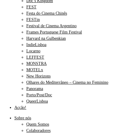
Doc’s Kingdom
FEST
Festa do Cinema Chinês
FESTin
Festival de Cinema Argentino
Frames Portuguese Film Festival
Harvard na Gulbenkian
IndieLisboa
Locarno
LEFFEST
MONSTRA
MOTELx
New Horizons
Olhares do Mediterrâneo – Cinema no Feminino
Panorama
Porto/Post/Doc
QueerLisboa
Acção!
Sobre nós
Quem Somos
Colaboradores