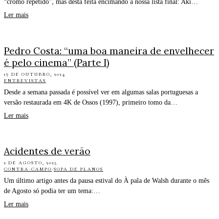
“cromo repetido”, mas desta feita encimando a nossa lista final: Aki…
Ler mais
Pedro Costa: “uma boa maneira de envelhecer
é pelo cinema” (Parte I)
17 DE OUTUBRO, 2024
ENTREVISTAS
Desde a semana passada é possível ver em algumas salas portuguesas a
versão restaurada em 4K de Ossos (1997), primeiro tomo da…
Ler mais
Acidentes de verão
2 DE AGOSTO, 2023
CONTRA-CAMPO
·
SOPA DE PLANOS
Um último artigo antes da pausa estival do À pala de Walsh durante o mês
de Agosto só podia ter um tema:…
Ler mais