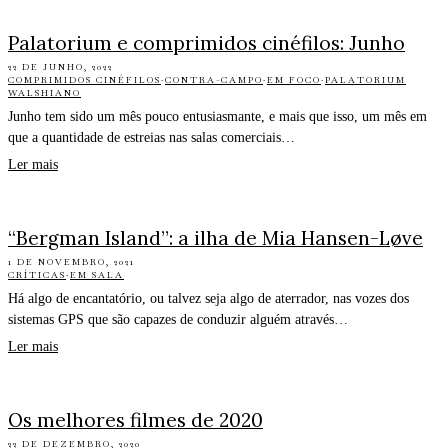
Palatorium e comprimidos cinéfilos: Junho
22 DE JUNHO, 2022
COMPRIMIDOS CINÉFILOS
·
CONTRA-CAMPO
·
EM FOCO
·
PALATORIUM
WALSHIANO
Junho tem sido um mês pouco entusiasmante, e mais que isso, um mês em
que a quantidade de estreias nas salas comerciais…
Ler mais
“Bergman Island”: a ilha de Mia Hansen-Løve
1 DE NOVEMBRO, 2021
CRÍTICAS
·
EM SALA
Há algo de encantatório, ou talvez seja algo de aterrador, nas vozes dos
sistemas GPS que são capazes de conduzir alguém através…
Ler mais
Os melhores filmes de 2020
22 DE DEZEMBRO, 2020