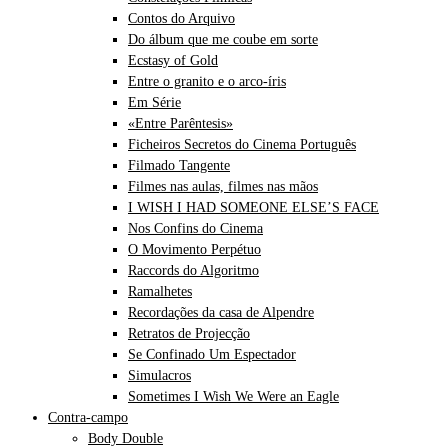
Contos do Arquivo
Do álbum que me coube em sorte
Ecstasy of Gold
Entre o granito e o arco-íris
Em Série
«Entre Parêntesis»
Ficheiros Secretos do Cinema Português
Filmado Tangente
Filmes nas aulas, filmes nas mãos
I WISH I HAD SOMEONE ELSE’S FACE
Nos Confins do Cinema
O Movimento Perpétuo
Raccords do Algoritmo
Ramalhetes
Recordações da casa de Alpendre
Retratos de Projecção
Se Confinado Um Espectador
Simulacros
Sometimes I Wish We Were an Eagle
Contra-campo
Body Double