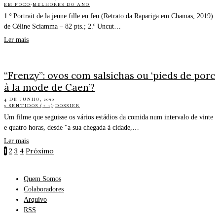
EM FOCO
·
MELHORES DO ANO
1.º Portrait de la jeune fille en feu (Retrato da Rapariga em Chamas, 2019)
de Céline Sciamma – 82 pts.; 2.º Uncut…
Ler mais
“Frenzy”: ovos com salsichas ou ‘pieds de porc
à la mode de Caen’?
4 DE JUNHO, 2020
5 SENTIDOS (+ 1)
·
DOSSIER
Um filme que seguisse os vários estádios da comida num intervalo de vinte
e quatro horas, desde “a sua chegada à cidade,…
Ler mais
1
2
3
4
Próximo
Quem Somos
Colaboradores
Arquivo
RSS