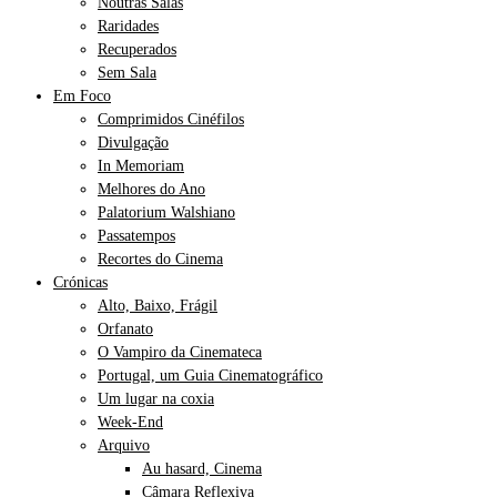
Noutras Salas
Raridades
Recuperados
Sem Sala
Em Foco
Comprimidos Cinéfilos
Divulgação
In Memoriam
Melhores do Ano
Palatorium Walshiano
Passatempos
Recortes do Cinema
Crónicas
Alto, Baixo, Frágil
Orfanato
O Vampiro da Cinemateca
Portugal, um Guia Cinematográfico
Um lugar na coxia
Week-End
Arquivo
Au hasard, Cinema
Câmara Reflexiva