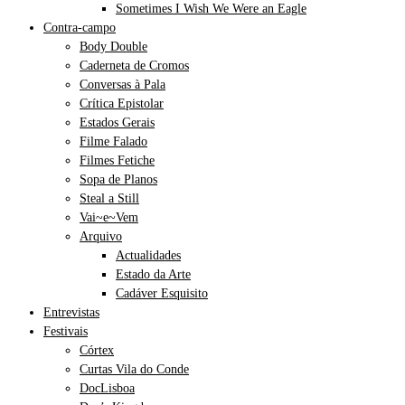
Sometimes I Wish We Were an Eagle
Contra-campo
Body Double
Caderneta de Cromos
Conversas à Pala
Crítica Epistolar
Estados Gerais
Filme Falado
Filmes Fetiche
Sopa de Planos
Steal a Still
Vai~e~Vem
Arquivo
Actualidades
Estado da Arte
Cadáver Esquisito
Entrevistas
Festivais
Córtex
Curtas Vila do Conde
DocLisboa