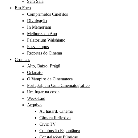
Sem Sala
Em Foco
Comprimidos Cinéfilos
Divulgação
In Memoriam
Melhores do Ano
Palatorium Walshiano
Passatempos
Recortes do Cinema
Crónicas
Alto, Baixo, Frágil
Orfanato
O Vampiro da Cinemateca
Portugal, um Guia Cinematográfico
Um lugar na coxia
Week-End
Arquivo
Au hasard, Cinema
Câmara Reflexiva
Civic TV
Combustão Espontânea
Constelações Fílmicas