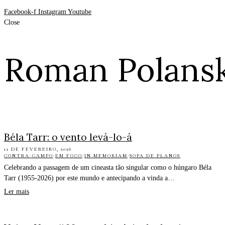
Facebook-f
Instagram
Youtube
Close
Roman Polansk
Béla Tarr: o vento levá-lo-á
11 DE FEVEREIRO, 2026
CONTRA-CAMPO
·
EM FOCO
·
IN MEMORIAM
·
SOPA DE PLANOS
Celebrando a passagem de um cineasta tão singular como o húngaro Béla
Tarr (1955-2026) por este mundo e antecipando a vinda a…
Ler mais