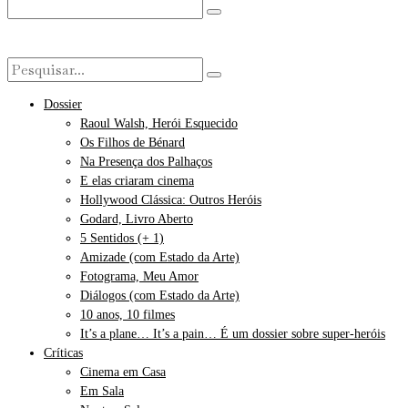
Dossier
Raoul Walsh, Herói Esquecido
Os Filhos de Bénard
Na Presença dos Palhaços
E elas criaram cinema
Hollywood Clássica: Outros Heróis
Godard, Livro Aberto
5 Sentidos (+ 1)
Amizade (com Estado da Arte)
Fotograma, Meu Amor
Diálogos (com Estado da Arte)
10 anos, 10 filmes
It’s a plane… It’s a pain… É um dossier sobre super-heróis
Críticas
Cinema em Casa
Em Sala