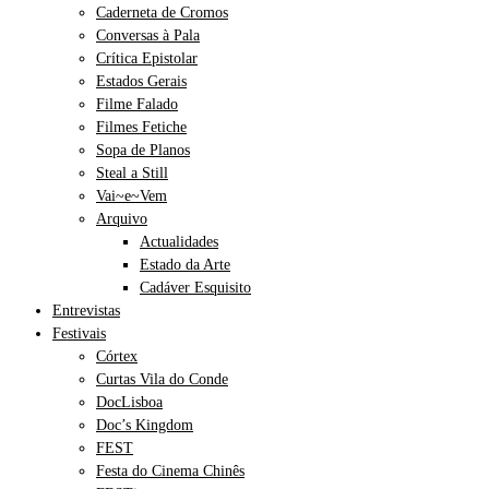
Caderneta de Cromos
Conversas à Pala
Crítica Epistolar
Estados Gerais
Filme Falado
Filmes Fetiche
Sopa de Planos
Steal a Still
Vai~e~Vem
Arquivo
Actualidades
Estado da Arte
Cadáver Esquisito
Entrevistas
Festivais
Córtex
Curtas Vila do Conde
DocLisboa
Doc’s Kingdom
FEST
Festa do Cinema Chinês