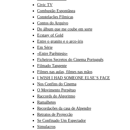
Civic TV
Combustão Espontânea
Constelações Fílmicas
Contos do Arquivo
Do álbum que me coube em sorte
Ecstasy of Gold
Entre o granito e o arco-íris
Em Série
«Entre Parêntesis»
Ficheiros Secretos do Cinema Português
Filmado Tangente
Filmes nas aulas, filmes nas mãos
I WISH I HAD SOMEONE ELSE’S FACE
Nos Confins do Cinema
O Movimento Perpétuo
Raccords do Algoritmo
Ramalhetes
Recordações da casa de Alpendre
Retratos de Projecção
Se Confinado Um Espectador
Simulacros