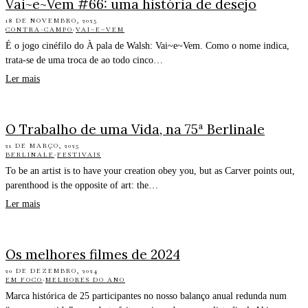
Vai~e~Vem #66: uma história de desejo
18 DE NOVEMBRO, 2025
CONTRA-CAMPO
·
VAI~E~VEM
É o jogo cinéfilo do À pala de Walsh: Vai~e~Vem. Como o nome indica,
trata-se de uma troca de ao todo cinco…
Ler mais
O Trabalho de uma Vida, na 75ª Berlinale
21 DE MARÇO, 2025
BERLINALE
·
FESTIVAIS
To be an artist is to have your creation obey you, but as Carver points out,
parenthood is the opposite of art: the…
Ler mais
Os melhores filmes de 2024
20 DE DEZEMBRO, 2024
EM FOCO
·
MELHORES DO ANO
Marca histórica de 25 participantes no nosso balanço anual redunda num