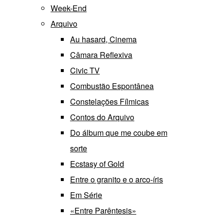
Week-End
Arquivo
Au hasard, Cinema
Câmara Reflexiva
Civic TV
Combustão Espontânea
Constelações Fílmicas
Contos do Arquivo
Do álbum que me coube em
sorte
Ecstasy of Gold
Entre o granito e o arco-íris
Em Série
«Entre Parêntesis»