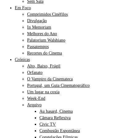
Sem Sala
Em Foco
Comprimidos Cinéfilos
Divulgação
In Memoriam
Melhores do Ano
Palatorium Walshiano
Passatempos
Recortes do Cinema
Crónicas
Alto, Baixo, Frágil
Orfanato
O Vampiro da Cinemateca
Portugal, um Guia Cinematográfico
Um lugar na coxia
Week-End
Arquivo
Au hasard, Cinema
Câmara Reflexiva
Civic TV
Combustão Espontânea
Constelações Fílmicas