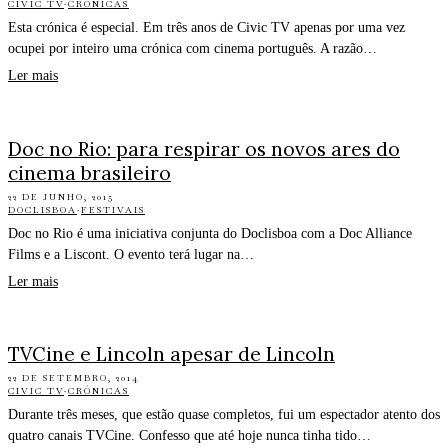
CIVIC TV
·
CRÓNICAS
Esta crónica é especial. Em três anos de Civic TV apenas por uma vez
ocupei por inteiro uma crónica com cinema português. A razão…
Ler mais
Doc no Rio: para respirar os novos ares do
cinema brasileiro
22 DE JUNHO, 2015
DOCLISBOA
·
FESTIVAIS
Doc no Rio é uma iniciativa conjunta do Doclisboa com a Doc Alliance
Films e a Liscont. O evento terá lugar na…
Ler mais
TVCine e Lincoln apesar de Lincoln
22 DE SETEMBRO, 2014
CIVIC TV
·
CRÓNICAS
Durante três meses, que estão quase completos, fui um espectador atento dos
quatro canais TVCine. Confesso que até hoje nunca tinha tido…