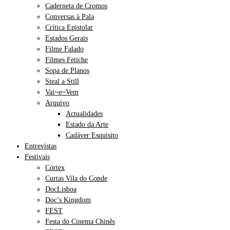
Caderneta de Cromos
Conversas à Pala
Crítica Epistolar
Estados Gerais
Filme Falado
Filmes Fetiche
Sopa de Planos
Steal a Still
Vai~e~Vem
Arquivo
Actualidades
Estado da Arte
Cadáver Esquisito
Entrevistas
Festivais
Córtex
Curtas Vila do Conde
DocLisboa
Doc’s Kingdom
FEST
Festa do Cinema Chinês