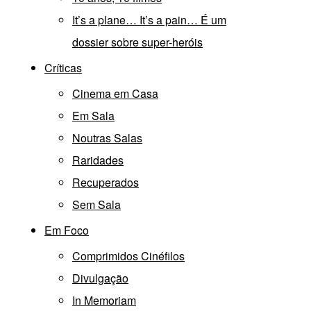
It’s a plane… It’s a pain… É um
dossier sobre super-heróis
Críticas
Cinema em Casa
Em Sala
Noutras Salas
Raridades
Recuperados
Sem Sala
Em Foco
Comprimidos Cinéfilos
Divulgação
In Memoriam