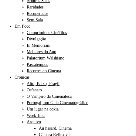
Noutras Salas
Raridades
Recuperados
Sem Sala
Em Foco
Comprimidos Cinéfilos
Divulgação
In Memoriam
Melhores do Ano
Palatorium Walshiano
Passatempos
Recortes do Cinema
Crónicas
Alto, Baixo, Frágil
Orfanato
O Vampiro da Cinemateca
Portugal, um Guia Cinematográfico
Um lugar na coxia
Week-End
Arquivo
Au hasard, Cinema
Câmara Reflexiva