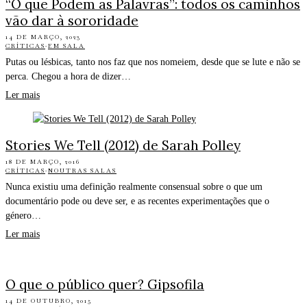
“O que Podem as Palavras”: todos os caminhos
vão dar à sororidade
14 DE MARÇO, 2023
CRÍTICAS
·
EM SALA
Putas ou lésbicas, tanto nos faz que nos nomeiem, desde que se lute e não se
perca. Chegou a hora de dizer…
Ler mais
Stories We Tell (2012) de Sarah Polley
18 DE MARÇO, 2016
CRÍTICAS
·
NOUTRAS SALAS
Nunca existiu uma definição realmente consensual sobre o que um
documentário pode ou deve ser, e as recentes experimentações que o
género…
Ler mais
O que o público quer? Gipsofila
14 DE OUTUBRO, 2015