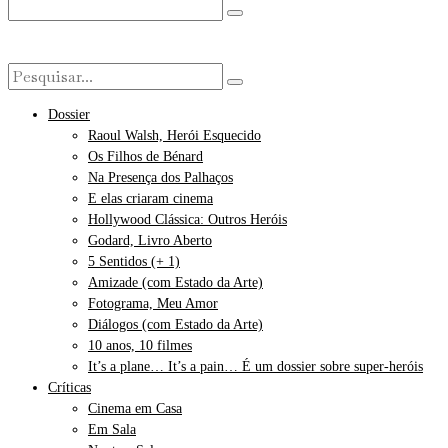
Dossier
Raoul Walsh, Herói Esquecido
Os Filhos de Bénard
Na Presença dos Palhaços
E elas criaram cinema
Hollywood Clássica: Outros Heróis
Godard, Livro Aberto
5 Sentidos (+ 1)
Amizade (com Estado da Arte)
Fotograma, Meu Amor
Diálogos (com Estado da Arte)
10 anos, 10 filmes
It’s a plane… It’s a pain… É um dossier sobre super-heróis
Críticas
Cinema em Casa
Em Sala