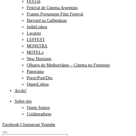
FESTin
Festival de Cinema Argentino
Frames Portuguese Film Festival
Harvard na Gulbenkian
IndieLisboa
Locarno
LEFFEST
MONSTRA
MOTELx
New Horizons
Olhares do Mediterrâneo – Cinema no Feminino
Panorama
Porto/Post/Doc
QueerLisboa
Acção!
Sobre nós
Quem Somos
Colaboradores
Facebook-f
Instagram
Youtube