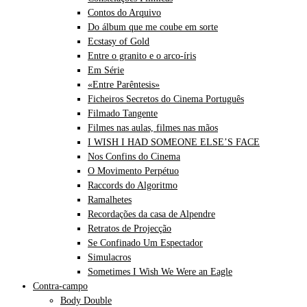
Contos do Arquivo
Do álbum que me coube em sorte
Ecstasy of Gold
Entre o granito e o arco-íris
Em Série
«Entre Parêntesis»
Ficheiros Secretos do Cinema Português
Filmado Tangente
Filmes nas aulas, filmes nas mãos
I WISH I HAD SOMEONE ELSE’S FACE
Nos Confins do Cinema
O Movimento Perpétuo
Raccords do Algoritmo
Ramalhetes
Recordações da casa de Alpendre
Retratos de Projecção
Se Confinado Um Espectador
Simulacros
Sometimes I Wish We Were an Eagle
Contra-campo
Body Double