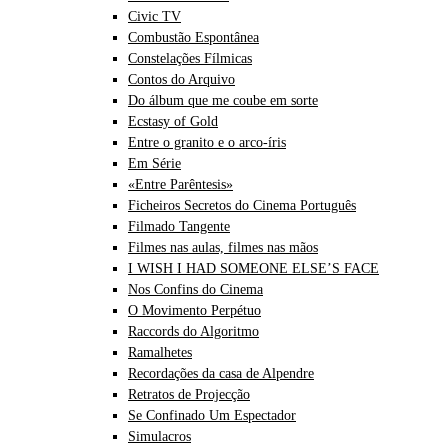
Civic TV
Combustão Espontânea
Constelações Fílmicas
Contos do Arquivo
Do álbum que me coube em sorte
Ecstasy of Gold
Entre o granito e o arco-íris
Em Série
«Entre Parêntesis»
Ficheiros Secretos do Cinema Português
Filmado Tangente
Filmes nas aulas, filmes nas mãos
I WISH I HAD SOMEONE ELSE’S FACE
Nos Confins do Cinema
O Movimento Perpétuo
Raccords do Algoritmo
Ramalhetes
Recordações da casa de Alpendre
Retratos de Projecção
Se Confinado Um Espectador
Simulacros