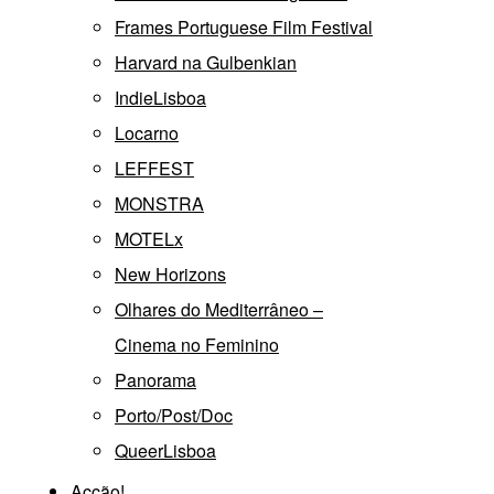
Frames Portuguese Film Festival
Harvard na Gulbenkian
IndieLisboa
Locarno
LEFFEST
MONSTRA
MOTELx
New Horizons
Olhares do Mediterrâneo –
Cinema no Feminino
Panorama
Porto/Post/Doc
QueerLisboa
Acção!