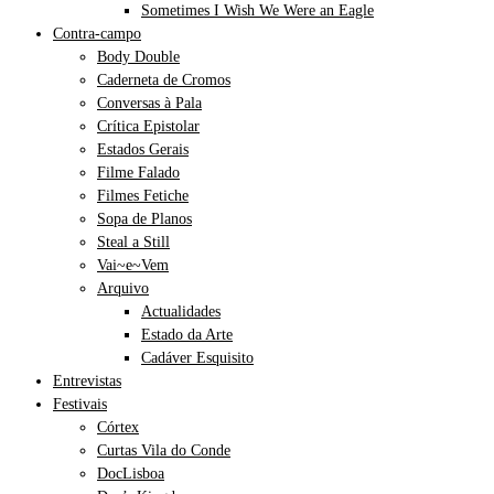
Sometimes I Wish We Were an Eagle
Contra-campo
Body Double
Caderneta de Cromos
Conversas à Pala
Crítica Epistolar
Estados Gerais
Filme Falado
Filmes Fetiche
Sopa de Planos
Steal a Still
Vai~e~Vem
Arquivo
Actualidades
Estado da Arte
Cadáver Esquisito
Entrevistas
Festivais
Córtex
Curtas Vila do Conde
DocLisboa