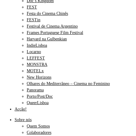
Doc’s Kingdom
FEST
Festa do Cinema Chinês
FESTin
Festival de Cinema Argentino
Frames Portuguese Film Festival
Harvard na Gulbenkian
IndieLisboa
Locarno
LEFFEST
MONSTRA
MOTELx
New Horizons
Olhares do Mediterrâneo – Cinema no Feminino
Panorama
Porto/Post/Doc
QueerLisboa
Acção!
Sobre nós
Quem Somos
Colaboradores