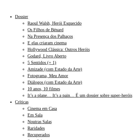
Dossier
Raoul Walsh, Herói Esquecido
Os Filhos de Bénard
Na Presença dos Palhaços
E elas criaram cinema
Hollywood Clássica: Outros Heróis
Godard, Livro Aberto
5 Sentidos (+ 1)
Amizade (com Estado da Arte)
Fotograma, Meu Amor
Diálogos (com Estado da Arte)
10 anos, 10 filmes
It’s a plane… It’s a pain… É um dossier sobre super-heróis
Críticas
Cinema em Casa
Em Sala
Noutras Salas
Raridades
Recuperados