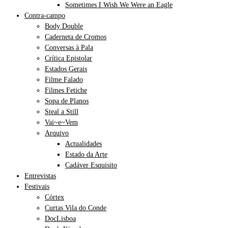
Sometimes I Wish We Were an Eagle
Contra-campo
Body Double
Caderneta de Cromos
Conversas à Pala
Crítica Epistolar
Estados Gerais
Filme Falado
Filmes Fetiche
Sopa de Planos
Steal a Still
Vai~e~Vem
Arquivo
Actualidades
Estado da Arte
Cadáver Esquisito
Entrevistas
Festivais
Córtex
Curtas Vila do Conde
DocLisboa