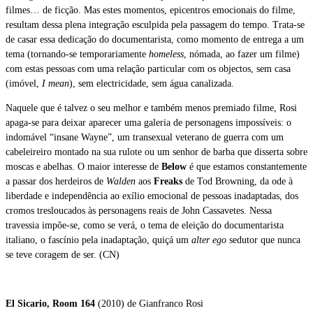
filmes… de ficção. Mas estes momentos, epicentros emocionais do filme,
resultam dessa plena integração esculpida pela passagem do tempo. Trata-se
de casar essa dedicação do documentarista, como momento de entrega a um
tema (tornando-se temporariamente
homeless
, nómada, ao fazer um filme)
com estas pessoas com uma relação particular com os objectos, sem casa
(imóvel,
I mean
), sem electricidade, sem água canalizada.
Naquele que é talvez o seu melhor e também menos premiado filme, Rosi
apaga-se para deixar aparecer uma galeria de personagens impossíveis: o
indomável “insane Wayne”, um transexual veterano de guerra com um
cabeleireiro montado na sua rulote ou um senhor de barba que disserta sobre
moscas e abelhas. O maior interesse de
Below
é que estamos constantemente
a passar dos herdeiros de
Walden
aos
Freaks
de Tod Browning, da ode à
liberdade e independência ao exílio emocional de pessoas inadaptadas, dos
cromos tresloucados às personagens reais de John Cassavetes. Nessa
travessia impõe-se, como se verá, o tema de eleição do documentarista
italiano, o fascínio pela inadaptação, quiçá um
alter ego
sedutor que nunca
se teve coragem de ser. (CN)
El Sicario, Room 164
(2010) de Gianfranco Rosi