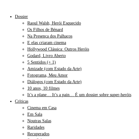
Dossier
Raoul Walsh, Herói Esquecido
Os Filhos de Bénard
Na Presença dos Palhaços
E elas criaram cinema
Hollywood Clássica: Outros Heróis
Godard, Livro Aberto
5 Sentidos (+ 1)
Amizade (com Estado da Arte)
Fotograma, Meu Amor
Diálogos (com Estado da Arte)
10 anos, 10 filmes
It’s a plane… It’s a pain… É um dossier sobre super-heróis
Críticas
Cinema em Casa
Em Sala
Noutras Salas
Raridades
Recuperados