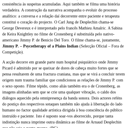
consistência às suspeitas acumuladas. Aqui também se filma uma história
verdadeira. A construção da narrativa acompanha o evoluir do processo
analítico: a conversa e a relação daí decorrente entre paciente e terapeuta
constitui o coração do projecto. O Carl Jung de Desplechin chama-se
George Devereux e é interpretado pelo francês Mathieu Amalric. A Sabina
de Keira Knightley no filme de Cronenberg é substituída pelo nativo-
americano Jimmy P. de Benicio Del Toro. O filme chama-se, justamente,
Jimmy P. – Psycotherapy of a Plains Indian
(Selecção Oficial – Fora de
Competição).
A acção decorre em grande parte num hospital psiquiátrico onde Jimmy
Picard é admitido por se queixar de dores de cabeça muito fortes que se
pensa resultarem de uma fractura craniana, mas que se virá a concluir terem
origem num trauma familiar que condicionou as relações de Jimmy P. com
o sexo oposto. Filme tépido, como aliás também era o de Cronenberg, as
imagens alinhadas sem que se crie uma qualquer vibração, o caldo dos
diálogos aquecido pela omnipresença da banda sonora. Dois actores reféns
do postiço dos respectivos sotaques também não ajuda à libertação do lado
humano no factor qualidade artística dirigida à boa consciência do público
instruído e paciente. Isto é suposto soar-vos aborrecido, porque tanta
indistinção nunca imprime outra dinâmica ao filme de Arnaud Desplechin