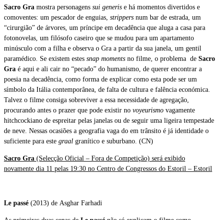
Sacro Gra
mostra personagens
sui generis
e há momentos divertidos e
comoventes: um pescador de enguias,
strippers
num bar de estrada, um
“cirurgião” de árvores, um príncipe em decadência que aluga a casa para
fotonovelas, um filósofo caseiro que se mudou para um apartamento
minúsculo com a filha e observa o Gra a partir da sua janela, um gentil
paramédico. Se existem estes
snap moments
no filme, o problema de
Sacro
Gra
é aqui e ali cair no “pecado” do humanismo, de querer encontrar a
poesia na decadência, como forma de explicar como esta pode ser um
símbolo da Itália contemporânea, de falta de cultura e falência económica.
Talvez o filme consiga sobreviver a essa necessidade de agregação,
procurando antes o prazer que pode existir no
voyeurismo
vagamente
hitchcockiano de espreitar pelas janelas ou de seguir uma ligeira tempestade
de neve. Nessas ocasiões a geografia vaga do em trânsito é já identidade o
suficiente para este
graal
granítico e suburbano. (CN)
Sacro Gra
(Selecção Oficial – Fora de Competição) será exibido
novamente dia 11 pelas 19:30 no Centro de Congressos do Estoril – Estoril
Le passé
(2013) de Asghar Farhadi