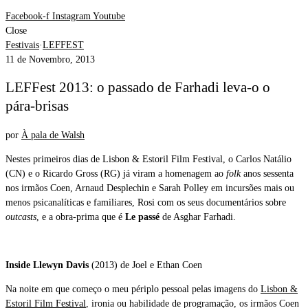
Facebook-f
Instagram
Youtube
Close
Festivais
·
LEFFEST
11 de Novembro, 2013
LEFFest 2013: o passado de Farhadi leva-o o
pára-brisas
por
À pala de Walsh
Nestes primeiros dias de Lisbon & Estoril Film Festival, o Carlos Natálio
(CN) e o Ricardo Gross (RG) já viram a homenagem ao
folk
anos sessenta
nos irmãos Coen, Arnaud Desplechin e Sarah Polley em incursões mais ou
menos psicanalíticas e familiares, Rosi com os seus documentários sobre
outcasts
, e a obra-prima que é
Le passé
de Asghar Farhadi.
Inside Llewyn Davis
(2013) de Joel e Ethan Coen
Na noite em que começo o meu périplo pessoal pelas imagens do
Lisbon &
Estoril Film Festival
, ironia ou habilidade de programação, os irmãos Coen