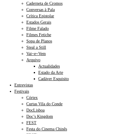
Caderneta de Cromos
Conversas à Pala
Crítica Epistolar
Estados Gerais
Filme Falado
Filmes Fetiche
Sopa de Planos
Steal a Still
Vai~e~Vem
Arquivo
Actualidades
Estado da Arte
Cadáver Esquisito
Entrevistas
Festivais
Córtex
Curtas Vila do Conde
DocLisboa
Doc’s Kingdom
FEST
Festa do Cinema Chinês