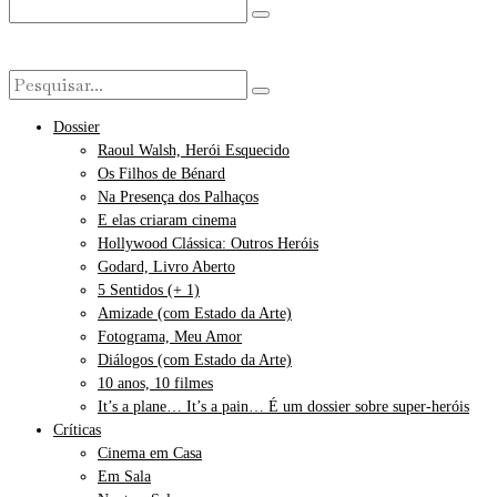
Dossier
Raoul Walsh, Herói Esquecido
Os Filhos de Bénard
Na Presença dos Palhaços
E elas criaram cinema
Hollywood Clássica: Outros Heróis
Godard, Livro Aberto
5 Sentidos (+ 1)
Amizade (com Estado da Arte)
Fotograma, Meu Amor
Diálogos (com Estado da Arte)
10 anos, 10 filmes
It’s a plane… It’s a pain… É um dossier sobre super-heróis
Críticas
Cinema em Casa
Em Sala