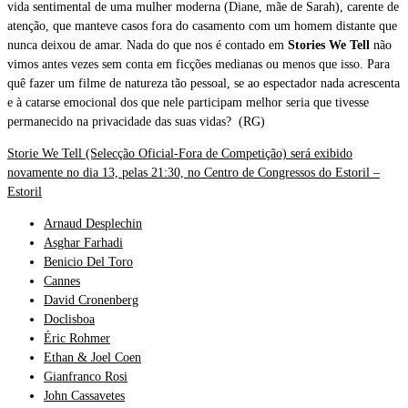
vida sentimental de uma mulher moderna (Diane, mãe de Sarah), carente de
atenção, que manteve casos fora do casamento com um homem distante que
nunca deixou de amar. Nada do que nos é contado em
Stories We Tell
não
vimos antes vezes sem conta em ficções medianas ou menos que isso. Para
quê fazer um filme de natureza tão pessoal, se ao espectador nada acrescenta
e à catarse emocional dos que nele participam melhor seria que tivesse
permanecido na privacidade das suas vidas? (RG)
Storie We Tell (Selecção Oficial-Fora de Competição) será exibido
novamente no dia 13, pelas 21:30, no Centro de Congressos do Estoril –
Estoril
Arnaud Desplechin
Asghar Farhadi
Benicio Del Toro
Cannes
David Cronenberg
Doclisboa
Éric Rohmer
Ethan & Joel Coen
Gianfranco Rosi
John Cassavetes