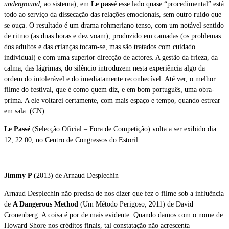
underground,
ao sistema), em
Le passé
esse lado quase “procedimental” está
todo ao serviço da dissecação das relações emocionais, sem outro ruído que
se ouça. O resultado é um drama rohmeriano tenso, com um notável sentido
de ritmo (as duas horas e dez voam), produzido em camadas (os problemas
dos adultos e das crianças tocam-se, mas são tratados com cuidado
individual) e com uma superior direcção de actores. A gestão da frieza, da
calma, das lágrimas, do silêncio introduzem nesta experiência algo da
ordem do intolerável e do imediatamente reconhecível. Até ver, o melhor
filme do festival, que é como quem diz, e em bom português, uma obra-
prima. A ele voltarei certamente, com mais espaço e tempo, quando estrear
em sala. (CN)
Le Passé
(Selecção Oficial – Fora de Competição) volta a ser exibido dia
12, 22:00, no Centro de Congressos do Estoril
Jimmy P
(2013) de Arnaud Desplechin
Arnaud Desplechin não precisa de nos dizer que fez o filme sob a influência
de
A Dangerous Method
(Um Método Perigoso, 2011) de David
Cronenberg. A coisa é por de mais evidente. Quando damos com o nome de
Howard Shore nos créditos finais, tal constatação não acrescenta