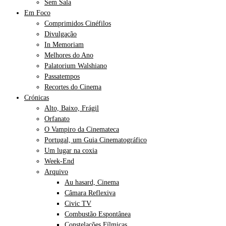
Sem Sala
Em Foco
Comprimidos Cinéfilos
Divulgação
In Memoriam
Melhores do Ano
Palatorium Walshiano
Passatempos
Recortes do Cinema
Crónicas
Alto, Baixo, Frágil
Orfanato
O Vampiro da Cinemateca
Portugal, um Guia Cinematográfico
Um lugar na coxia
Week-End
Arquivo
Au hasard, Cinema
Câmara Reflexiva
Civic TV
Combustão Espontânea
Constelações Fílmicas