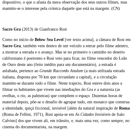
dispositivo, o que o afasta da mera observação dos seus outros filmes, mas
mantém-se o interesse pela crónica daquele que está na margem. (CN)
Sacro Gra
(2013) de Gianfranco Rosi
Como no início de
Below Sea Level
[ver texto acima], a câmara de Rosi em
Sacro Gra
, também vem dentro de um veículo a entrar pelo filme adentro,
a mostrar a estrada e o avanço. Mas se no primeiro o caminho no deserto
californiano é poeirento e Rosi veio para ficar, no filme vencedor do Leão
de Ouro deste ano (feito inédito para um documentário), a estrada é
asfaltada, pertence ao
Grande Raccordo Anulare
(a mais utilizada estrada
italiana, disposta por 70 km que circundam a capital)
,
e a circulação
mantém-se durante todo o filme. Neste trajecto, Rosi esteve dois anos a
filmar os habitantes que vivem nas imediações do Gra e a natureza (as
ovelhas, o rio, as palmeiras) que compõem o espaço. Duzentas horas de
material depois, põe-se o desafio de agrupar tudo, em mosaico que construa
a identidade, quiçá ficcional, invisível [além da natural inspiração de
Roma
(Roma de Fellini, 1971), Rosi apoia-se em
As Cidades Invisíveis
de Italo
Calvino] dos que vivem ali, em trânsito, e, mais uma vez, como sempre, no
cinema do documentarista, na margem.