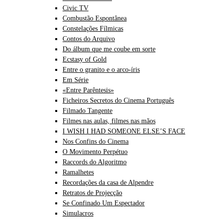
Civic TV
Combustão Espontânea
Constelações Fílmicas
Contos do Arquivo
Do álbum que me coube em sorte
Ecstasy of Gold
Entre o granito e o arco-íris
Em Série
«Entre Parêntesis»
Ficheiros Secretos do Cinema Português
Filmado Tangente
Filmes nas aulas, filmes nas mãos
I WISH I HAD SOMEONE ELSE’S FACE
Nos Confins do Cinema
O Movimento Perpétuo
Raccords do Algoritmo
Ramalhetes
Recordações da casa de Alpendre
Retratos de Projecção
Se Confinado Um Espectador
Simulacros