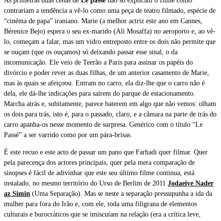
As primeiras duas cenas de
Le passé
não só explicam o filme como
contrariam a tendência a vê-lo como uma peça de teatro filmado, espécie de
“cinéma de papa” iraniano. Marie (a melhor actriz este ano em Cannes,
Bérenice Bejo) espera o seu ex-marido (Ali Mosaffa) no aeroporto e, ao vê-
lo, começam a falar, mas um vidro entreposto entre os dois não permite que
se ouçam (que os ouçamos) só deixando passar esse sinal, o da
incomunicação. Ele veio de Teerão a Paris para assinar os papéis do
divórcio e poder rever as duas filhas, de um anterior casamento de Marie,
mas às quais se afeiçoou. Entram no carro, ela diz-lhe que o carro não é
dela, ele dá-lhe indicações para saírem do parque de estacionamento.
Marcha atrás e, subitamente, parece baterem em algo que não vemos: olham
os dois para trás, isto é, para o passado, claro, e a câmara na parte de trás do
carro apanha-os nesse momento de surpresa. Genérico com o título “Le
Passé” a ser varrido como por um pára-brisas.
É este recuo e este acto de passar um pano que Farhadi quer filmar. Quer
pela parecença dos actores principais, quer pela mera comparação de
sinopses é fácil de adivinhar que este seu último filme
continua, está
instalado, no mesmo território do Urso de Berlim de 2011
Jodaeiye Nader
az Simin
(Uma Separação). Mas se neste a separação pressupunha a ida da
mulher para fora do Irão e, com ele, toda uma filigrana de elementos
culturais e burocráticos que se imiscuíam na relação (era a crítica leve,