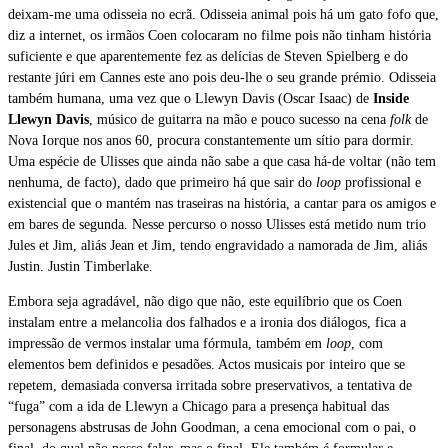
deixam-me uma odisseia no ecrã. Odisseia animal pois há um gato fofo que,
diz a internet, os irmãos Coen colocaram no filme pois não tinham história
suficiente e que aparentemente fez as delícias de Steven Spielberg e do
restante júri em Cannes este ano pois deu-lhe o seu grande prémio. Odisseia
também humana, uma vez que o Llewyn Davis (Oscar Isaac) de
Inside
Llewyn Davis
, músico de guitarra na mão e pouco sucesso na cena
folk
de
Nova Iorque nos anos 60, procura constantemente um sítio para dormir.
Uma espécie de Ulisses que ainda não sabe a que casa há-de voltar (não tem
nenhuma, de facto), dado que primeiro há que sair do
loop
profissional e
existencial que o mantém nas traseiras na história, a cantar para os amigos e
em bares de segunda. Nesse percurso o nosso Ulisses está metido num trio
Jules et Jim, aliás Jean et Jim, tendo engravidado a namorada de Jim, aliás
Justin. Justin Timberlake.
Embora seja agradável, não digo que não, este equilíbrio que os Coen
instalam entre a melancolia dos falhados e a ironia dos diálogos, fica a
impressão de vermos instalar uma fórmula, também em
loop
, com
elementos bem definidos e pesadões. Actos musicais por inteiro que se
repetem, demasiada conversa irritada sobre preservativos, a tentativa de
“fuga” com a ida de Llewyn a Chicago para a presença habitual das
personagens abstrusas de John Goodman, a cena emocional com o pai, o