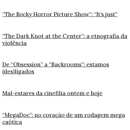
“The Rocky Horror Picture Show”: “It’s just”
“The Dark Knot at the Center”: a etnografia da
violência
De “Obsession” a “Backrooms”: estamos
(des)ligados
Mal-estares da cinefilia ontem e hoje
“MegaDoc”: no coração de um rodagem mega
caótica