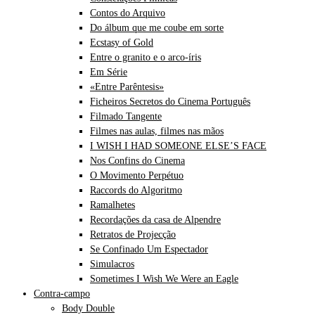
Contos do Arquivo
Do álbum que me coube em sorte
Ecstasy of Gold
Entre o granito e o arco-íris
Em Série
«Entre Parêntesis»
Ficheiros Secretos do Cinema Português
Filmado Tangente
Filmes nas aulas, filmes nas mãos
I WISH I HAD SOMEONE ELSE’S FACE
Nos Confins do Cinema
O Movimento Perpétuo
Raccords do Algoritmo
Ramalhetes
Recordações da casa de Alpendre
Retratos de Projecção
Se Confinado Um Espectador
Simulacros
Sometimes I Wish We Were an Eagle
Contra-campo
Body Double