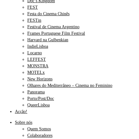
Doc’s Kingdom
FEST
Festa do Cinema Chinês
FESTin
Festival de Cinema Argentino
Frames Portuguese Film Festival
Harvard na Gulbenkian
IndieLisboa
Locarno
LEFFEST
MONSTRA
MOTELx
New Horizons
Olhares do Mediterrâneo – Cinema no Feminino
Panorama
Porto/Post/Doc
QueerLisboa
Acção!
Sobre nós
Quem Somos
Colaboradores