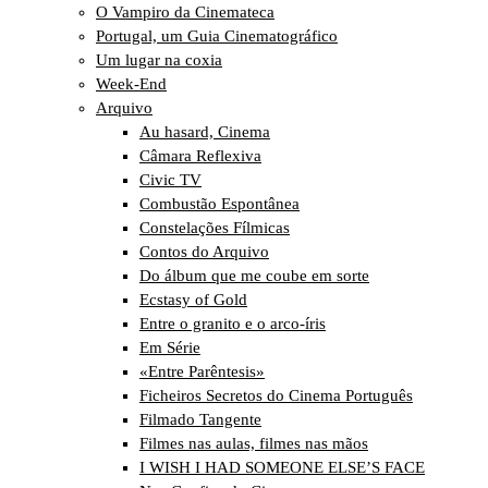
O Vampiro da Cinemateca
Portugal, um Guia Cinematográfico
Um lugar na coxia
Week-End
Arquivo
Au hasard, Cinema
Câmara Reflexiva
Civic TV
Combustão Espontânea
Constelações Fílmicas
Contos do Arquivo
Do álbum que me coube em sorte
Ecstasy of Gold
Entre o granito e o arco-íris
Em Série
«Entre Parêntesis»
Ficheiros Secretos do Cinema Português
Filmado Tangente
Filmes nas aulas, filmes nas mãos
I WISH I HAD SOMEONE ELSE’S FACE