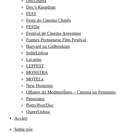
DocLisboa
Doc’s Kingdom
FEST
Festa do Cinema Chinês
FESTin
Festival de Cinema Argentino
Frames Portuguese Film Festival
Harvard na Gulbenkian
IndieLisboa
Locarno
LEFFEST
MONSTRA
MOTELx
New Horizons
Olhares do Mediterrâneo – Cinema no Feminino
Panorama
Porto/Post/Doc
QueerLisboa
Acção!
Sobre nós