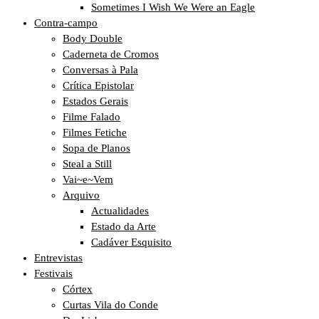
Sometimes I Wish We Were an Eagle
Contra-campo
Body Double
Caderneta de Cromos
Conversas à Pala
Crítica Epistolar
Estados Gerais
Filme Falado
Filmes Fetiche
Sopa de Planos
Steal a Still
Vai~e~Vem
Arquivo
Actualidades
Estado da Arte
Cadáver Esquisito
Entrevistas
Festivais
Córtex
Curtas Vila do Conde