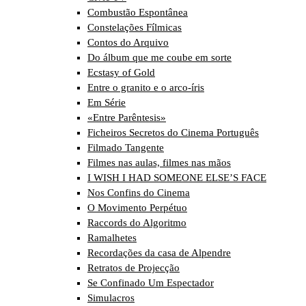
Combustão Espontânea
Constelações Fílmicas
Contos do Arquivo
Do álbum que me coube em sorte
Ecstasy of Gold
Entre o granito e o arco-íris
Em Série
«Entre Parêntesis»
Ficheiros Secretos do Cinema Português
Filmado Tangente
Filmes nas aulas, filmes nas mãos
I WISH I HAD SOMEONE ELSE’S FACE
Nos Confins do Cinema
O Movimento Perpétuo
Raccords do Algoritmo
Ramalhetes
Recordações da casa de Alpendre
Retratos de Projecção
Se Confinado Um Espectador
Simulacros