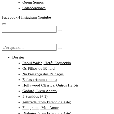
Quem Somos
Colaboradores
Facebook-f
Instagram
Youtube
Dossier
Raoul Walsh, Herói Esquecido
Os Filhos de Bénard
Na Presença dos Palhaços
E elas criaram cinema
Hollywood Clássica: Outros Heróis
Godard, Livro Aberto
5 Sentidos (+ 1)
Amizade (com Estado da Arte)
Fotograma, Meu Amor
Diálogos (com Estado da Arte)