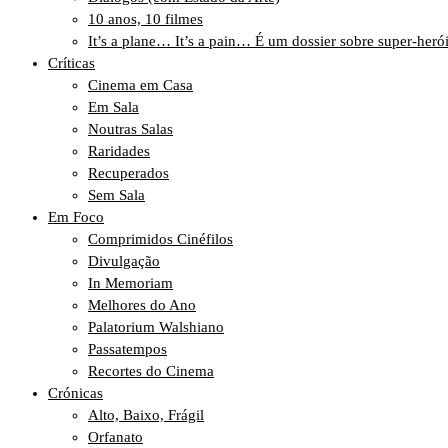
10 anos, 10 filmes
It’s a plane… It’s a pain… É um dossier sobre super-heró
Críticas
Cinema em Casa
Em Sala
Noutras Salas
Raridades
Recuperados
Sem Sala
Em Foco
Comprimidos Cinéfilos
Divulgação
In Memoriam
Melhores do Ano
Palatorium Walshiano
Passatempos
Recortes do Cinema
Crónicas
Alto, Baixo, Frágil
Orfanato