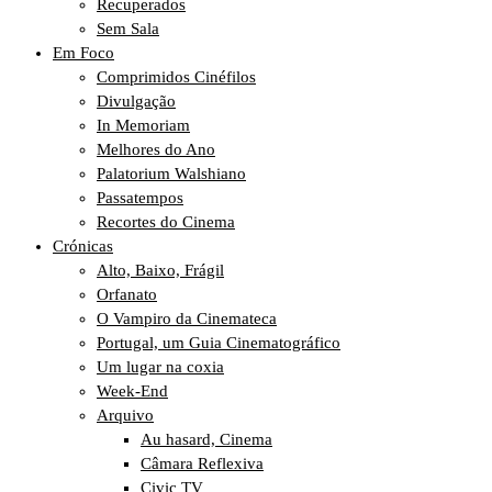
Recuperados
Sem Sala
Em Foco
Comprimidos Cinéfilos
Divulgação
In Memoriam
Melhores do Ano
Palatorium Walshiano
Passatempos
Recortes do Cinema
Crónicas
Alto, Baixo, Frágil
Orfanato
O Vampiro da Cinemateca
Portugal, um Guia Cinematográfico
Um lugar na coxia
Week-End
Arquivo
Au hasard, Cinema
Câmara Reflexiva
Civic TV