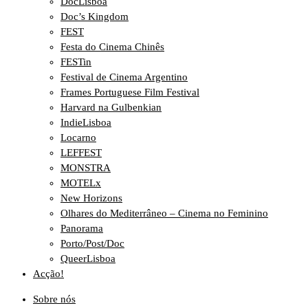
DocLisboa
Doc’s Kingdom
FEST
Festa do Cinema Chinês
FESTin
Festival de Cinema Argentino
Frames Portuguese Film Festival
Harvard na Gulbenkian
IndieLisboa
Locarno
LEFFEST
MONSTRA
MOTELx
New Horizons
Olhares do Mediterrâneo – Cinema no Feminino
Panorama
Porto/Post/Doc
QueerLisboa
Acção!
Sobre nós