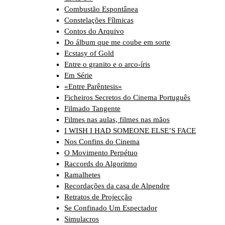
Combustão Espontânea
Constelações Fílmicas
Contos do Arquivo
Do álbum que me coube em sorte
Ecstasy of Gold
Entre o granito e o arco-íris
Em Série
«Entre Parêntesis»
Ficheiros Secretos do Cinema Português
Filmado Tangente
Filmes nas aulas, filmes nas mãos
I WISH I HAD SOMEONE ELSE’S FACE
Nos Confins do Cinema
O Movimento Perpétuo
Raccords do Algoritmo
Ramalhetes
Recordações da casa de Alpendre
Retratos de Projecção
Se Confinado Um Espectador
Simulacros