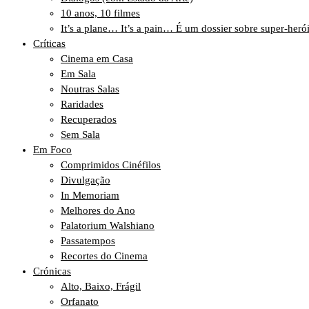
10 anos, 10 filmes
It’s a plane… It’s a pain… É um dossier sobre super-heró
Críticas
Cinema em Casa
Em Sala
Noutras Salas
Raridades
Recuperados
Sem Sala
Em Foco
Comprimidos Cinéfilos
Divulgação
In Memoriam
Melhores do Ano
Palatorium Walshiano
Passatempos
Recortes do Cinema
Crónicas
Alto, Baixo, Frágil
Orfanato