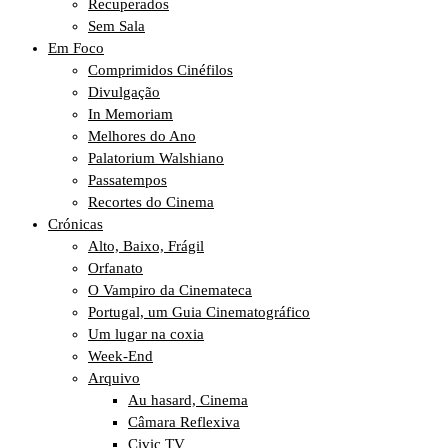
Recuperados
Sem Sala
Em Foco
Comprimidos Cinéfilos
Divulgação
In Memoriam
Melhores do Ano
Palatorium Walshiano
Passatempos
Recortes do Cinema
Crónicas
Alto, Baixo, Frágil
Orfanato
O Vampiro da Cinemateca
Portugal, um Guia Cinematográfico
Um lugar na coxia
Week-End
Arquivo
Au hasard, Cinema
Câmara Reflexiva
Civic TV