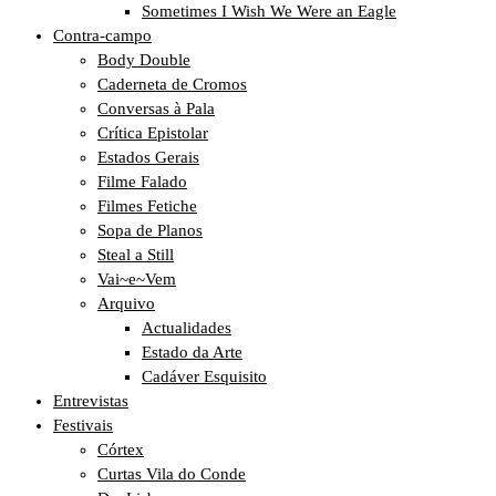
Sometimes I Wish We Were an Eagle
Contra-campo
Body Double
Caderneta de Cromos
Conversas à Pala
Crítica Epistolar
Estados Gerais
Filme Falado
Filmes Fetiche
Sopa de Planos
Steal a Still
Vai~e~Vem
Arquivo
Actualidades
Estado da Arte
Cadáver Esquisito
Entrevistas
Festivais
Córtex
Curtas Vila do Conde