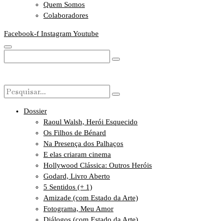
Quem Somos
Colaboradores
Facebook-f
Instagram
Youtube
Dossier
Raoul Walsh, Herói Esquecido
Os Filhos de Bénard
Na Presença dos Palhaços
E elas criaram cinema
Hollywood Clássica: Outros Heróis
Godard, Livro Aberto
5 Sentidos (+ 1)
Amizade (com Estado da Arte)
Fotograma, Meu Amor
Diálogos (com Estado da Arte)