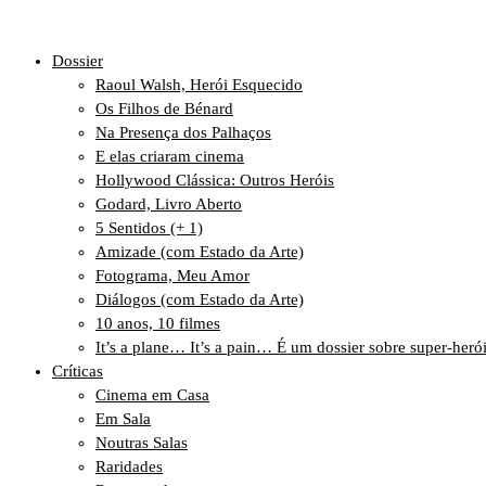
Dossier
Raoul Walsh, Herói Esquecido
Os Filhos de Bénard
Na Presença dos Palhaços
E elas criaram cinema
Hollywood Clássica: Outros Heróis
Godard, Livro Aberto
5 Sentidos (+ 1)
Amizade (com Estado da Arte)
Fotograma, Meu Amor
Diálogos (com Estado da Arte)
10 anos, 10 filmes
It’s a plane… It’s a pain… É um dossier sobre super-heró
Críticas
Cinema em Casa
Em Sala
Noutras Salas
Raridades