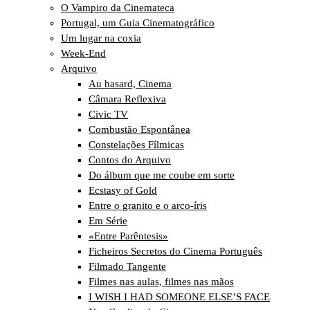
O Vampiro da Cinemateca
Portugal, um Guia Cinematográfico
Um lugar na coxia
Week-End
Arquivo
Au hasard, Cinema
Câmara Reflexiva
Civic TV
Combustão Espontânea
Constelações Fílmicas
Contos do Arquivo
Do álbum que me coube em sorte
Ecstasy of Gold
Entre o granito e o arco-íris
Em Série
«Entre Parêntesis»
Ficheiros Secretos do Cinema Português
Filmado Tangente
Filmes nas aulas, filmes nas mãos
I WISH I HAD SOMEONE ELSE’S FACE