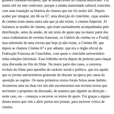
grandes cineastas europeus, que se demarcavam do cinema americano. Foi
muito útil ter este confronto, porque a minha maturidade cultural coincidiu
com uma transição na história do cinema que me foi muito útil. Depois
acabei por integrar, em 66 ou 67, uma direcção do cineclube, cujas sessões
de cinema eram numa outra sala que já não existe, o cinema Imperial. Aí
fazíamos as sessões de cinema, que eram normalmente acompanhadas pela
distribuição, antes da sessão, de um texto de apoio que na maior parte dos
casos traduzíamos de revistas francesas, os
Cahiers du cinéma
ou a
Positif
,
mas sobretudo de uma revista que hoje já não existe, a
Cinéma 66
, que
depois se chamou
Cinéma 67
e por adiante, que era o órgão oficial da
Federação Francesa de Cineclubes, com quem o cineclube universitário
tinha relações informais. Essa folhinha servia depois de pretexto para lançar
uma discussão no fim do filme. Na maior parte dos casos, a conversa
evoluía do filme para questões de carácter social e político, que era aquilo
que os jovens universitários gostavam de discutir na época por causa da
oposição ao regime. Os meus primeiros textos foram feitos nesse âmbito.
Aconteceu uma ou duas vez nós não encontrarmos nas revistas textos que
servissem o propósito da discussão, de maneira que alguém na direcção –
neste caso, eu – começou a escrever os textos de apoio. Foi graças a alguns
desses textos que vim a abrir portas nos jornais, para escrever crítica de
cinema.