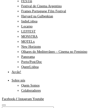
FESTin
Festival de Cinema Argentino
Frames Portuguese Film Festival
Harvard na Gulbenkian
IndieLisboa
Locarno
LEFFEST
MONSTRA
MOTELx
New Horizons
Olhares do Mediterrâneo – Cinema no Feminino
Panorama
Porto/Post/Doc
QueerLisboa
Acção!
Sobre nós
Quem Somos
Colaboradores
Facebook-f
Instagram
Youtube