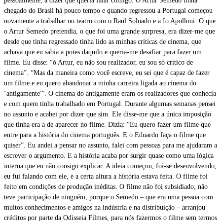
pessoalmente, a dizer que queria falar comigo. O Artur Semedo tinha
chegado do Brasil há pouco tempo e quando regressou a Portugal começou
novamente a trabalhar no teatro com o Raul Solnado e a Io Apolloni. O que
o Artur Semedo pretendia, o que foi uma grande surpresa, era dizer-me que
desde que tinha regressado tinha lido as minhas críticas de cinema, que
achava que eu sabia a potes daquilo e queria-me desafiar para fazer um
filme. Eu disse: “ó Artur, eu não sou realizador, eu sou só crítico de
cinema”. “Mas da maneira como você escreve, eu sei que é capaz de fazer
um filme e eu quero abandonar a minha carreira ligada ao cinema do
‘antigamente'”. O cinema do antigamente eram os realizadores que conhecia
e com quem tinha trabalhado em Portugal. Durante algumas semanas pensei
no assunto e acabei por dizer que sim. Ele disse-me que a única imposição
que tinha era a de aparecer no filme. Dizia: “Eu quero fazer um filme que
entre para a história do cinema português. E o Eduardo faça o filme que
quiser”. Eu andei a pensar no assunto, falei com pessoas para me ajudaram a
escrever o argumento. E a história acaba por surgir quase como uma lógica
interna que eu não consigo explicar. A ideia começou, foi-se desenvolvendo,
eu fui falando com ele, e a certa altura a história estava feita. O filme foi
feito em condições de produção inéditas. O filme não foi subsidiado, não
teve participação de ninguém, porque o Semedo – que era uma pessoa com
muitos conhecimentos e amigos na indústria e na distribuição – arranjou
créditos por parte da Odisseia Filmes, para nós fazermos o filme sem termos