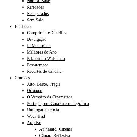
Noutras Salas
Raridades
Recuperados
Sem Sala
Em Foco
Comprimidos Cinéfilos
Divulgação
In Memoriam
Melhores do Ano
Palatorium Walshiano
Passatempos
Recortes do Cinema
Crónicas
Alto, Baixo, Frágil
Orfanato
O Vampiro da Cinemateca
Portugal, um Guia Cinematográfico
Um lugar na coxia
Week-End
Arquivo
Au hasard, Cinema
Câmara Reflexiva