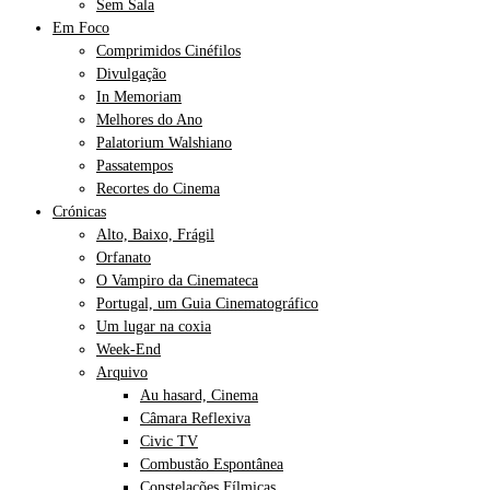
Sem Sala
Em Foco
Comprimidos Cinéfilos
Divulgação
In Memoriam
Melhores do Ano
Palatorium Walshiano
Passatempos
Recortes do Cinema
Crónicas
Alto, Baixo, Frágil
Orfanato
O Vampiro da Cinemateca
Portugal, um Guia Cinematográfico
Um lugar na coxia
Week-End
Arquivo
Au hasard, Cinema
Câmara Reflexiva
Civic TV
Combustão Espontânea
Constelações Fílmicas