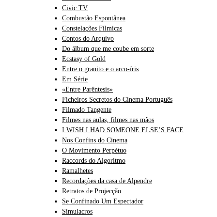
Civic TV
Combustão Espontânea
Constelações Fílmicas
Contos do Arquivo
Do álbum que me coube em sorte
Ecstasy of Gold
Entre o granito e o arco-íris
Em Série
«Entre Parêntesis»
Ficheiros Secretos do Cinema Português
Filmado Tangente
Filmes nas aulas, filmes nas mãos
I WISH I HAD SOMEONE ELSE’S FACE
Nos Confins do Cinema
O Movimento Perpétuo
Raccords do Algoritmo
Ramalhetes
Recordações da casa de Alpendre
Retratos de Projecção
Se Confinado Um Espectador
Simulacros