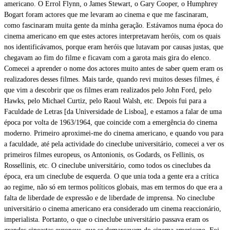
americano. O Errol Flynn, o James Stewart, o Gary Cooper, o Humphrey
Bogart foram actores que me levaram ao cinema e que me fascinaram,
como fascinaram muita gente da minha geração. Estávamos numa época do
cinema americano em que estes actores interpretavam heróis, com os quais
nos identificávamos, porque eram heróis que lutavam por causas justas, que
chegavam ao fim do filme e ficavam com a garota mais gira do elenco.
Comecei a aprender o nome dos actores muito antes de saber quem eram os
realizadores desses filmes. Mais tarde, quando revi muitos desses filmes, é
que vim a descobrir que os filmes eram realizados pelo John Ford, pelo
Hawks, pelo Michael Curtiz, pelo Raoul Walsh, etc. Depois fui para a
Faculdade de Letras [da Universidade de Lisboa], e estamos a falar de uma
época por volta de 1963/1964, que coincide com a emergência do cinema
moderno. Primeiro aproximei-me do cinema americano, e quando vou para
a faculdade, até pela actividade do cineclube universitário, comecei a ver os
primeiros filmes europeus, os Antonionis, os Godards, os Fellinis, os
Rossellinis, etc. O cineclube universitário, como todos os cineclubes da
época, era um cineclube de esquerda. O que unia toda a gente era a crítica
ao regime, não só em termos políticos globais, mas em termos do que era a
falta de liberdade de expressão e de liberdade de imprensa. No cineclube
universitário o cinema americano era considerado um cinema reaccionário,
imperialista. Portanto, o que o cineclube universitário passava eram os