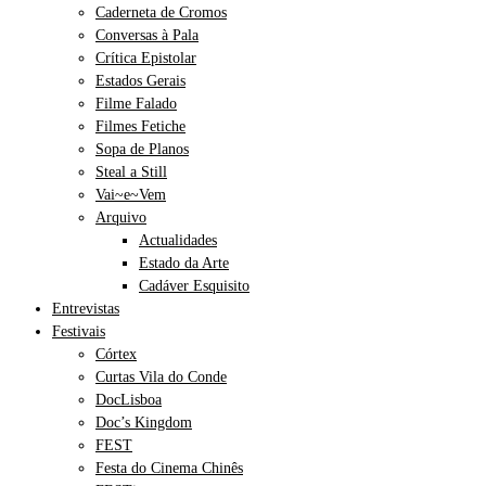
Caderneta de Cromos
Conversas à Pala
Crítica Epistolar
Estados Gerais
Filme Falado
Filmes Fetiche
Sopa de Planos
Steal a Still
Vai~e~Vem
Arquivo
Actualidades
Estado da Arte
Cadáver Esquisito
Entrevistas
Festivais
Córtex
Curtas Vila do Conde
DocLisboa
Doc’s Kingdom
FEST
Festa do Cinema Chinês