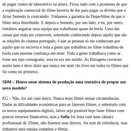
de pagar custos de laboratório na altura. Ficou tudo com a promessa de que
a exploração comercial do filme haveria de dar para pagar as dívidas que o
Artur Semedo ia contraíndo. Tínhamos a garantia da Doperfilme de que o
filme seria distribuído. E depois o Semedo, por um lado, e eu, por outro,
tentámos angariar uma equipa que trabalhasse quase de borla. Uma das
coisas que mais me comovem, sobretudo conhecendo depois aquilo que são
as relações do cinema português, é que as pessoas só me conheciam por
aquilo que eu escrevia e toda a gente que trabalhou no filme trabalhou de
borla com enorme confiança em mim. Toda a gente trabalhava como se
fosse um tipo consagrado, mas eu era um miúdo. As filmagens correram
muito bem e devo dizer que nunca me senti tão livre em todos os filmes que
fiz como no primeiro.
SDM – Houve nesse sistema de produção uma tentativa de propor um
novo modelo?
EG – Não, foi um caso único. Nunca mais filmei nessas circunstâncias.
Dadas as dificuldades económicas para se fazerem filmes, e sobretudo com
os novos equipamentos digitais, talvez seja possível hoje fazer filmes com
poucos recursos financeiros, mas a
Sofia
foi feita com uma câmara
profissional de 35mm, não fizemos som directo, foi som de referência, mas
tínhamos uma equipa completa a filmar.