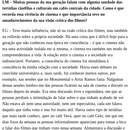
LM – Muitas pessoas da sua geração falam com alguma saudade das
tertúlias cinéfilas e culturais em cafés centrais da cidade. Como é que
recorda essa vivência do cinema e que importância teve no
amadurecimento da sua visão crítica dos filmes?
EG – Teve muita influência, não só na visão crítica dos filmes, mas também
na reflexão sobre a própria sociedade. Há uma coisa que é difícil hoje para a
geração que não conheceu essa época ter consciência – é que o cinema não
era uma actividade isolada em si mesma, o cinema era também um modo de
compreendermos a vida. A relação entre o cinema e a sociedade era
indissociável. Portanto, a consciência do cinema foi simultânea à
consciência da minha relação com a sociedade. Havia esses debates no
cineclube universitário e, mais tarde, fui conhecer muitos outros, por
exemplo, nas sessões que no Monumental o Artur Ramos fazia. Nalgumas
dessas sessões lembro-me das pessoas ficarem na sala de cinema a discutir os
filmes depois da sessão. Era uma discussão livre e espontânea, em que as
pessoas perdiam a intimidação de falar sobre o que tinham acabado de ver.
Não estava ali nem uma autoridade, nem um especialista, cada um falava
daquilo que tinha visto e isso foi muito útil. Havia outro tipo de tertúlias
que mais tarde conheci, quer no café Vavá, quer no café Gelo, em que em
dias fixos da semana as pessoas informalmente apareciam para tomar a bica
e falar dos filmes que tinham visto nessa semana. Alimentava a discussão e