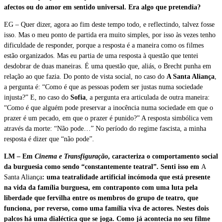
afectos ou do amor em sentido universal. Era algo que pretendia?
EG – Quer dizer, agora ao fim deste tempo todo, e reflectindo, talvez fosse
isso. Mas o meu ponto de partida era muito simples, por isso às vezes tenho
dificuldade de responder, porque a resposta é a maneira como os filmes
estão organizados. Mas eu partia de uma resposta à questão que tentei
desdobrar de duas maneiras. É uma questão que, aliás, o Brecht punha em
relação ao que fazia. Do ponto de vista social, no caso do
A Santa Aliança
,
a pergunta é: “Como é que as pessoas podem ser justas numa sociedade
injusta?” E, no caso do
Sofia
,
a pergunta era articulada de outra maneira:
“Como é que alguém pode preservar a inocência numa sociedade em que o
prazer é um pecado, em que o prazer é punido?” A resposta simbólica vem
através da morte: “Não pode…” No período do regime fascista, a minha
resposta é dizer que “não pode”.
LM – Em
Cinema e Transfiguração
, caracteriza o comportamento social
da burguesia como sendo “constantemente teatral”. Senti isso em
A
Santa Aliança
: uma teatralidade artificial incómoda que está presente
na vida da família burguesa, em contraponto com uma luta pela
liberdade que fervilha entre os membros do grupo de teatro, que
funciona, por reverso, como uma família viva de actores. Nestes dois
palcos há uma dialéctica que se joga. Como já acontecia no seu filme