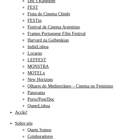
Doc’s Kingdom
FEST
Festa do Cinema Chinês
FESTin
Festival de Cinema Argentino
Frames Portuguese Film Festival
Harvard na Gulbenkian
IndieLisboa
Locarno
LEFFEST
MONSTRA
MOTELx
New Horizons
Olhares do Mediterrâneo – Cinema no Feminino
Panorama
Porto/Post/Doc
QueerLisboa
Acção!
Sobre nós
Quem Somos
Colaboradores