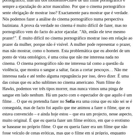
pornográfico, mas um dos momentos-chave de um filme pornográfico é
sempre a ejaculação do actor masculino. Por que o cinema pornográfico
sente obrigação de mostrar isso? Exactamente para mostrar que é verdade.
Nós podemos fazer a análise do cinema pornográfico numa perspectiva
baziniana. A prova da verdade no cinema é muito difícil de fazer, mas no
pornográfico vem do facto do actor ejacular. “Ah, então ele teve mesmo
prazer!”. É muito difícil no cinema pornográfico mostrar isso em relação ao
prazer da mulher, porque não é visível. A mulher pode representar o prazer,
mas não mostrar, como o homem. Esta problemática que eu abordei de um
ponto de vista ontológico, é uma coisa que não me interessa nada no
cinema. O cinema pornográfico não me interessa tal como a questão da
violência, que mostra o sangue a saltar, facas a cortar pescoços… Não me
interessa nada e até tenho alguma repugnância por isso, devo dizer. É uma
das coisas que eu acho sublimes no cinema americano. Num filme do
Hawks, podemos ver três tipos morrer, mas nunca vimos uma pinga de
sangue em lado nenhum. Há um pacto com o espectador de que aquilo é um
filme… O que eu pretendia fazer no
Sofia
era uma coisa que eu não sei se é
conseguida, mas de facto foi aquilo que me animou a fazer o filme, que eu
estava convencido – e ainda hoje estou – que era um projecto, nesse aspecto,
muito original. É que eu queria fazer um filme erótico, em que o erotismo
se baseasse no próprio filme. O que eu queria fazer era um filme que não
fosse veículo de cenas eróticas, mas que o filme em si próprio, enquanto