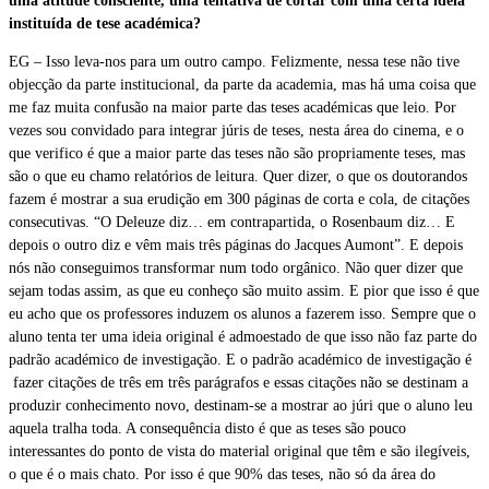
uma atitude consciente, uma tentativa de cortar com uma certa ideia
instituída de tese académica?
EG – Isso leva-nos para um outro campo. Felizmente, nessa tese não tive
objecção da parte institucional, da parte da academia, mas há uma coisa que
me faz muita confusão na maior parte das teses académicas que leio. Por
vezes sou convidado para integrar júris de teses, nesta área do cinema, e o
que verifico é que a maior parte das teses não são propriamente teses, mas
são o que eu chamo relatórios de leitura. Quer dizer, o que os doutorandos
fazem é mostrar a sua erudição em 300 páginas de corta e cola, de citações
consecutivas. “O Deleuze diz… em contrapartida, o Rosenbaum diz… E
depois o outro diz e vêm mais três páginas do Jacques Aumont”. E depois
nós não conseguimos transformar num todo orgânico. Não quer dizer que
sejam todas assim, as que eu conheço são muito assim. E pior que isso é que
eu acho que os professores induzem os alunos a fazerem isso. Sempre que o
aluno tenta ter uma ideia original é admoestado de que isso não faz parte do
padrão académico de investigação. E o padrão académico de investigação é
fazer citações de três em três parágrafos e essas citações não se destinam a
produzir conhecimento novo, destinam-se a mostrar ao júri que o aluno leu
aquela tralha toda. A consequência disto é que as teses são pouco
interessantes do ponto de vista do material original que têm e são ilegíveis,
o que é o mais chato. Por isso é que 90% das teses, não só da área do