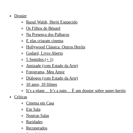
Dossier
Raoul Walsh, Herói Esquecido
Os Filhos de Bénard
Na Presença dos Palhaços
E elas criaram cinema
Hollywood Clássica: Outros Heróis
Godard, Livro Aberto
5 Sentidos (+ 1)
Amizade (com Estado da Arte)
Fotograma, Meu Amor
Diálogos (com Estado da Arte)
10 anos, 10 filmes
It’s a plane… It’s a pain… É um dossier sobre super-heróis
Críticas
Cinema em Casa
Em Sala
Noutras Salas
Raridades
Recuperados