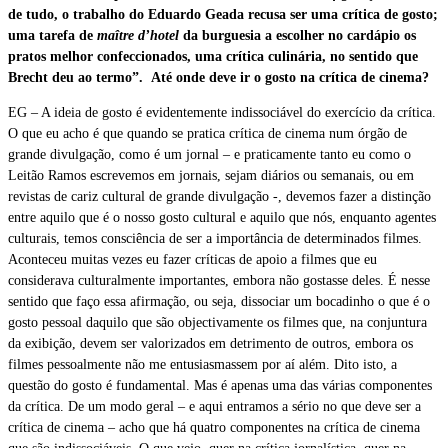
de tudo, o trabalho do Eduardo Geada recusa ser uma crítica de gosto;
uma tarefa de
maître d’hotel
da burguesia a escolher no cardápio os
pratos melhor confeccionados, uma crítica culinária, no sentido que
Brecht deu ao termo”. Até onde deve ir o gosto na crítica de cinema?
EG – A ideia de gosto é evidentemente indissociável do exercício da crítica.
O que eu acho é que quando se pratica crítica de cinema num órgão de
grande divulgação, como é um jornal – e praticamente tanto eu como o
Leitão Ramos escrevemos em jornais, sejam diários ou semanais, ou em
revistas de cariz cultural de grande divulgação -, devemos fazer a distinção
entre aquilo que é o nosso gosto cultural e aquilo que nós, enquanto agentes
culturais, temos consciência de ser a importância de determinados filmes.
Aconteceu muitas vezes eu fazer críticas de apoio a filmes que eu
considerava culturalmente importantes, embora não gostasse deles. É nesse
sentido que faço essa afirmação, ou seja, dissociar um bocadinho o que é o
gosto pessoal daquilo que são objectivamente os filmes que, na conjuntura
da exibição, devem ser valorizados em detrimento de outros, embora os
filmes pessoalmente não me entusiasmassem por aí além. Dito isto, a
questão do gosto é fundamental. Mas é apenas uma das várias componentes
da crítica. De um modo geral – e aqui entramos a sério no que deve ser a
crítica de cinema – acho que há quatro componentes na crítica de cinema