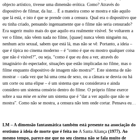
objecto artístico, tivesse uma dimensão erótica. Como? Através do
dispositivo de filmar, da luz… É a maneira como se mostra e não aquilo
que lá está, e isto é que se prende com a censura. Qual era o dispositivo que
eu tinha criado, pensando ingenuamente que o filme não seria censurado?
Era sugerir muito mais do que aquilo era realmente visível. Se voltarem a
ver o filme, não vêem nada no filme, [quase] nunca vêem ninguém nu,
nenhum acto sexual, sabem que está lá, mas não se vê. Portanto, a ideia –
que é típica no cinema moderno – é “como é que eu mostro qualquer coisa
que não é visível?”, ou seja, “como é que eu dou a ver, através do
imaginário do espectador, situações que estão implicadas no filme, mas o
filme enquanto dispositivo de imagem não mostra?”. Este sistema de não
mostrar – cada vez que há uma cena de sexo, ou a câmara se desvia ou há
um corte ou uma elipse – é um sistema que eu considerava e ainda
considero um sistema censório dentro do filme. O próprio filme exerce
sobre a sua
mise en scène
um sistema que é “dar a ver aquilo que não se
mostra”. Como não se mostra, a censura não tem onde cortar. Pensava eu…
LM – A dimensão fantasmática também está presente na associação do
erotismo à ideia de morte que é feita no
A Santa Aliança
(1977). Ao
mesmo tempo, parece-me que no seu cinema não se fala muito de