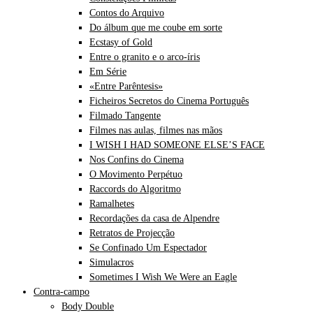
Contos do Arquivo
Do álbum que me coube em sorte
Ecstasy of Gold
Entre o granito e o arco-íris
Em Série
«Entre Parêntesis»
Ficheiros Secretos do Cinema Português
Filmado Tangente
Filmes nas aulas, filmes nas mãos
I WISH I HAD SOMEONE ELSE’S FACE
Nos Confins do Cinema
O Movimento Perpétuo
Raccords do Algoritmo
Ramalhetes
Recordações da casa de Alpendre
Retratos de Projecção
Se Confinado Um Espectador
Simulacros
Sometimes I Wish We Were an Eagle
Contra-campo
Body Double