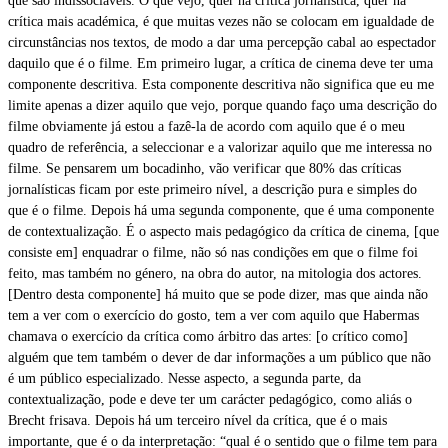
que são indissociáveis. O que vejo, quer na crítica jornalística, quer na
crítica mais académica, é que muitas vezes não se colocam em igualdade de
circunstâncias nos textos, de modo a dar uma percepção cabal ao espectador
daquilo que é o filme. Em primeiro lugar, a crítica de cinema deve ter uma
componente descritiva. Esta componente descritiva não significa que eu me
limite apenas a dizer aquilo que vejo, porque quando faço uma descrição do
filme obviamente já estou a fazê-la de acordo com aquilo que é o meu
quadro de referência, a seleccionar e a valorizar aquilo que me interessa no
filme. Se pensarem um bocadinho, vão verificar que 80% das críticas
jornalísticas ficam por este primeiro nível, a descrição pura e simples do
que é o filme. Depois há uma segunda componente, que é uma componente
de contextualização. É o aspecto mais pedagógico da crítica de cinema, [que
consiste em] enquadrar o filme, não só nas condições em que o filme foi
feito, mas também no género, na obra do autor, na mitologia dos actores.
[Dentro desta componente] há muito que se pode dizer, mas que ainda não
tem a ver com o exercício do gosto, tem a ver com aquilo que Habermas
chamava o exercício da crítica como árbitro das artes: [o crítico como]
alguém que tem também o dever de dar informações a um público que não
é um público especializado. Nesse aspecto, a segunda parte, da
contextualização, pode e deve ter um carácter pedagógico, como aliás o
Brecht frisava. Depois há um terceiro nível da crítica, que é o mais
importante, que é o da interpretação: “qual é o sentido que o filme tem para