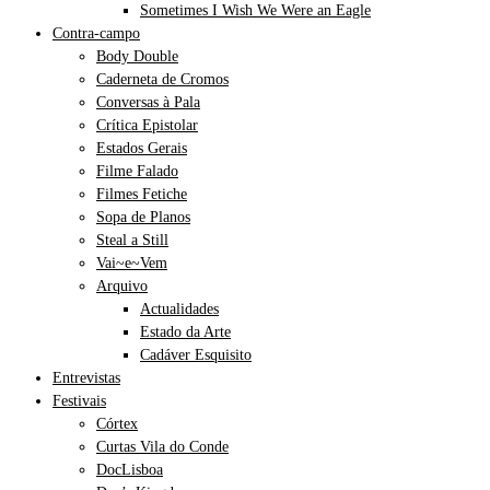
Sometimes I Wish We Were an Eagle
Contra-campo
Body Double
Caderneta de Cromos
Conversas à Pala
Crítica Epistolar
Estados Gerais
Filme Falado
Filmes Fetiche
Sopa de Planos
Steal a Still
Vai~e~Vem
Arquivo
Actualidades
Estado da Arte
Cadáver Esquisito
Entrevistas
Festivais
Córtex
Curtas Vila do Conde
DocLisboa