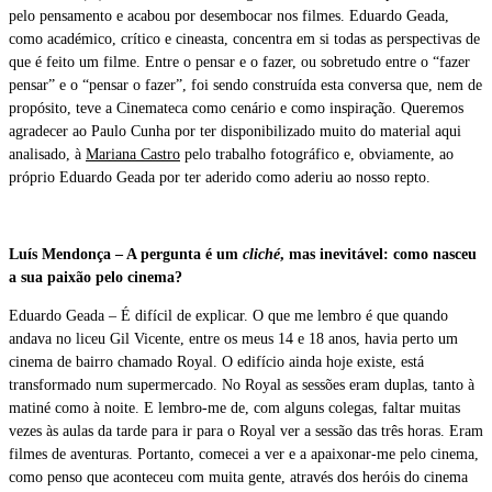
pelo pensamento e acabou por desembocar nos filmes. Eduardo Geada,
como académico, crítico e cineasta, concentra em si todas as perspectivas de
que é feito um filme. Entre o pensar e o fazer, ou sobretudo entre o “fazer
pensar” e o “pensar o fazer”, foi sendo construída esta conversa que, nem de
propósito, teve a Cinemateca como cenário e como inspiração. Queremos
agradecer ao Paulo Cunha por ter disponibilizado muito do material aqui
analisado, à
Mariana Castro
pelo trabalho fotográfico e, obviamente, ao
próprio Eduardo Geada por ter aderido como aderiu ao nosso repto.
Luís Mendonça – A pergunta é um
cliché
, mas inevitável: como nasceu
a sua paixão pelo cinema?
Eduardo Geada – É difícil de explicar. O que me lembro é que quando
andava no liceu Gil Vicente, entre os meus 14 e 18 anos, havia perto um
cinema de bairro chamado Royal. O edifício ainda hoje existe, está
transformado num supermercado. No Royal as sessões eram duplas, tanto à
matiné como à noite. E lembro-me de, com alguns colegas, faltar muitas
vezes às aulas da tarde para ir para o Royal ver a sessão das três horas. Eram
filmes de aventuras. Portanto, comecei a ver e a apaixonar-me pelo cinema,
como penso que aconteceu com muita gente, através dos heróis do cinema