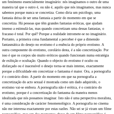
um fenómeno essencialmente imaginário: nós imaginamos o outro de uma
maneira tal que o outro é, ou não é, aquilo que nós imaginamos, mas nunca
sabemos porque nunca se concretiza. Como diria um psicólogo, uma
fantasia deixa de ser uma fantasia a partir do momento em que se
concretiza. Há pessoas que têm grandes fantasias eróticas, que ajudam
imenso a estimulá-las, mas quando concretizam uma dessas fantasias, o
fracasso é total. Por quê? Porque a realidade intromete-se no imaginário.
Portanto, a primeira coisa fundamental a perceber é que a dimensão
fantasmática do desejo no erotismo é a essência do próprio erotismo. A
outra componente do erotismo, corolário desta, é a não concretização. Por
isso é que os corpos são muito eróticos quando funcionam numa estratégia
de exibição e ocultação. Quando o objecto do erotismo é oculto ou
disfarçado ou é inacessível o desejo torna-se mais intenso, exactamente
porque a dificuldade em concretizar o fantasma é maior. Ora, a pornografia
é o contrário disto. A partir do momento em que na pornografia a
concretização do acto sexual é mostrada como um dado adquirido, o
erotismo vai-se embora. A pornografia não é erótica, é o contrário do
erotismo, porque é a concretização do fantasma da maneira menos
idealizada que nós possamos imaginar. Isto não é uma perspectiva moralista,
é uma consideração de carácter fenomenológico. A pornografia no cinema
não me interessa exactamente por estas razões. Não sei se já viram um filme