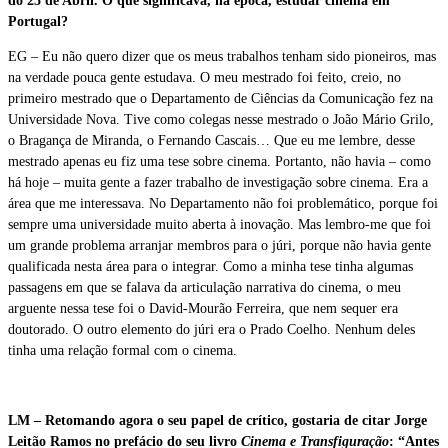
do 25 de Abril. O que significava, na época, estudar cinema em
Portugal?
EG – Eu não quero dizer que os meus trabalhos tenham sido pioneiros, mas
na verdade pouca gente estudava. O meu mestrado foi feito, creio, no
primeiro mestrado que o Departamento de Ciências da Comunicação fez na
Universidade Nova. Tive como colegas nesse mestrado o João Mário Grilo,
o Bragança de Miranda, o Fernando Cascais… Que eu me lembre, desse
mestrado apenas eu fiz uma tese sobre cinema. Portanto, não havia – como
há hoje – muita gente a fazer trabalho de investigação sobre cinema. Era a
área que me interessava. No Departamento não foi problemático, porque foi
sempre uma universidade muito aberta à inovação. Mas lembro-me que foi
um grande problema arranjar membros para o júri, porque não havia gente
qualificada nesta área para
o integrar. Como a minha tese tinha algumas
passagens em que se falava da articulação narrativa do cinema, o meu
arguente nessa tese foi o David-Mourão Ferreira, que nem sequer era
doutorado. O outro elemento do júri era o Prado Coelho. Nenhum deles
tinha uma relação formal com o cinema.
LM – Retomando agora o seu papel de crítico, gostaria de citar Jorge
Leitão Ramos no prefácio do seu livro
Cinema e Transfiguração
: “
Antes