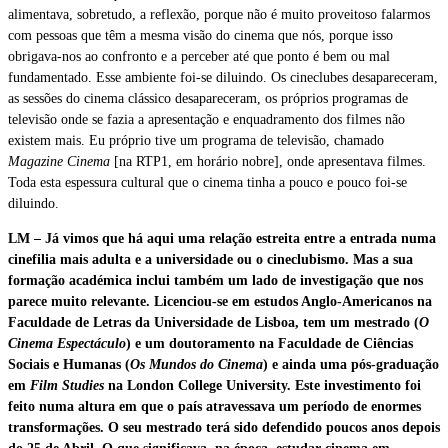
alimentava, sobretudo, a reflexão, porque não é muito proveitoso falarmos
com pessoas que têm a mesma visão do cinema que nós, porque isso
obrigava-nos ao confronto e a perceber até que ponto é bem ou mal
fundamentado. Esse ambiente foi-se diluindo. Os cineclubes desapareceram,
as sessões do cinema clássico desapareceram, os próprios programas de
televisão onde se fazia a apresentação e enquadramento dos filmes não
existem mais. Eu próprio tive um programa de televisão, chamado
Magazine Cinema
[na RTP1, em horário nobre], onde apresentava filmes.
Toda esta espessura cultural que o cinema tinha a pouco e pouco foi-se
diluindo.
LM – Já vimos que há aqui uma relação estreita entre a entrada numa
cinefilia mais adulta e a universidade ou o cineclubismo. Mas a sua
formação académica inclui também um lado de investigação que nos
parece muito relevante. Licenciou-se em estudos Anglo-Americanos na
Faculdade de Letras da Universidade de Lisboa, tem um mestrado (
O
Cinema Espectáculo
) e um doutoramento na Faculdade de Ciências
Sociais e Humanas (
Os Mundos do Cinema
) e ainda uma pós-graduação
em
Film Studies
na London College University. Este investimento foi
feito numa altura em que o país atravessava um período de enormes
transformações. O seu mestrado terá sido defendido poucos anos depois