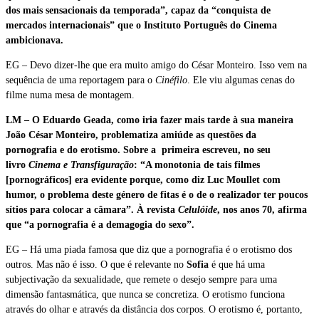
dos mais sensacionais da temporada”, capaz da “conquista de
mercados internacionais” que o Instituto Português do Cinema
ambicionava.
EG – Devo dizer-lhe que era muito amigo do César Monteiro. Isso vem na
sequência de uma reportagem para o
Cinéfilo
. Ele viu algumas cenas do
filme numa mesa de montagem.
LM – O Eduardo Geada, como iria fazer mais tarde à sua maneira
João César Monteiro, problematiza amiúde as questões da
pornografia e do erotismo. Sobre a primeira escreveu, no seu
livro
Cinema e Transfiguração
: “A monotonia de tais filmes
[pornográficos] era evidente porque, como diz Luc Moullet com
humor, o problema deste género de fitas é o de o realizador ter poucos
sítios para colocar a câmara”. À revista
Celulóide
, nos anos 70, afirma
que “a pornografia é a demagogia do sexo”.
EG – Há uma piada famosa que diz que a pornografia é o erotismo dos
outros. Mas não é isso. O que é relevante no
Sofia
é que há uma
subjectivação da sexualidade, que remete o desejo sempre para uma
dimensão fantasmática, que nunca se concretiza. O erotismo funciona
através do olhar e através da distância dos corpos. O erotismo é, portanto,