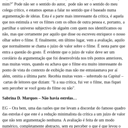
mim?” Pode não ser o sentido do autor, pode não ser o sentido do meu
colega crítico, e estamos apenas a falar no sentido que é baseado numa
argumentação de ideias. Esta é a parte mais interessante da crítica, é aquela
que nos estimula a ver os filmes com os olhos de outra pessoa e, portanto, a
partilhar o universo subjectivo de alguém com quem nos identificamos ou
não, mas que certamente por aquilo que disse ou escreveu enriquece o nosso
olhar sobre o filme. E finalmente, em último lugar, vem a avaliação, aquilo
que normalmente se chama o juízo de valor sobre o filme. É nesta parte que
entra a questão do gosto. É evidente que o juízo de valor deve ser um
corolário da argumentação que foi desenvolvida nos três pontos anteriores,
mas muitas vezes, quando eu achava que o filme era muito interessante do
ponto de vista do contexto de exibição mas não me entusiasmava por aí
além, omitia a última parte. Recebia muitas vezes – sobretudo na
Capital
–
cartas de leitores que diziam: “li a sua crítica, fui ver o filme, mas fiquei
sem perceber se você gosta do filme ou não”.
Sabrina D. Marques – Não havia estrelas…
EG – Ora bem, uma das razões que me levam a discordar do famoso quadro
das estrelas é que este é a redução minimalista da crítica a um juízo de valor
que não tem argumentação nenhuma. A avaliação é feita de um modo
numérico, completamente abstracto, sem eu perceber o que é que levou o