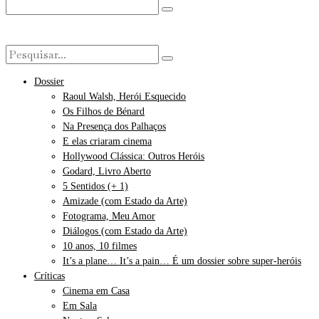
Dossier
Raoul Walsh, Herói Esquecido
Os Filhos de Bénard
Na Presença dos Palhaços
E elas criaram cinema
Hollywood Clássica: Outros Heróis
Godard, Livro Aberto
5 Sentidos (+ 1)
Amizade (com Estado da Arte)
Fotograma, Meu Amor
Diálogos (com Estado da Arte)
10 anos, 10 filmes
It’s a plane… It’s a pain… É um dossier sobre super-heróis
Críticas
Cinema em Casa
Em Sala