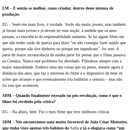
LM – E sentiu-se melhor, como criador, dentro desse sistema de
produção.
EG – Senti-me mais livre, é verdade. Vocês são muito jovens, mas também
já foram mais jovens e já devem ter essa noção: à medida que os anos
passam, a consciência da responsabilidade aumenta. Se há algum filme em
que não tenho razão de queixa para dizer “eu não consegui fazer aquilo que
queria, porque não tive dinheiro ou porque me impediram”, foi esse. A
parte de maior inconsciência da minha parte foi pensar que o filme passava
na Censura. Nunca esse problema foi abordado. Filmámos sempre com a
maior naturalidade. Embora uma das coisas que eu penso, mesmo agora à
distância dos anos, que faz o interesse do filme é o dispositivo de
mise en
scène
que arranjei e que eventualmente iria ludibriar a censura – mas não
foi isso que aconteceu.
SDM – Quando finalmente estreado no pós-revolução, como é que o
filme foi recebido pela crítica?
EG – Na altura, bem. Foi o meu filme que teve melhores críticas.
SDM – Nós encontrámos uma muito favorável de João César Monteiro,
que tinha visto apenas três bobines do
Sofia
e já o elogiava como “um