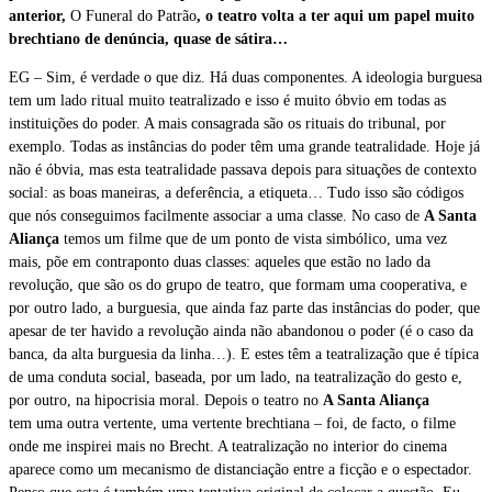
anterior,
O Funeral do Patrão
, o teatro volta a ter aqui um papel muito
brechtiano de denúncia, quase de sátira…
EG – Sim, é verdade o que diz. Há duas componentes. A ideologia burguesa
tem um lado ritual muito teatralizado e isso é muito óbvio em todas as
instituições do poder. A mais consagrada são os rituais do tribunal, por
exemplo. Todas as instâncias do poder têm uma grande teatralidade. Hoje já
não é óbvia, mas esta teatralidade passava depois para situações de contexto
social: as boas maneiras, a deferência, a etiqueta… Tudo isso são códigos
que nós conseguimos facilmente associar a uma classe. No caso de
A Santa
Aliança
temos um filme que de um ponto de vista simbólico, uma vez
mais, põe em contraponto duas classes: aqueles que estão no lado da
revolução, que são os do grupo de teatro, que formam uma cooperativa, e
por outro lado, a burguesia, que ainda faz parte das instâncias do poder, que
apesar de ter havido a revolução ainda não abandonou o poder (é o caso da
banca, da alta burguesia da linha…). E estes têm a teatralização que é típica
de uma conduta social, baseada, por um lado, na teatralização do gesto e,
por outro, na hipocrisia moral. Depois o teatro no
A Santa Aliança
tem
uma outra vertente, uma vertente brechtiana – foi, de facto, o filme
onde me inspirei mais no Brecht. A teatralização no interior do cinema
aparece como um mecanismo de distanciação entre a ficção e o espectador.