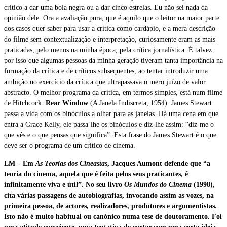
crítico a dar uma bola negra ou a dar cinco estrelas. Eu não sei nada da
opinião dele. Ora a avaliação pura, que é aquilo que o leitor na maior parte
dos casos quer saber para usar a crítica como cardápio, e a mera descrição
do filme sem contextualização e interpretação, curiosamente eram as mais
praticadas, pelo menos na minha época, pela crítica jornalística. É talvez
por isso que algumas pessoas da minha geração tiveram tanta importância na
formação da crítica e de críticos subsequentes, ao tentar introduzir uma
ambição no exercício da crítica que ultrapassava o mero juízo de valor
abstracto. O melhor programa da crítica, em termos simples, está num filme
de Hitchcock:
Rear Window
(A Janela Indiscreta, 1954). James Stewart
passa a vida com os binóculos a olhar para as janelas. Há uma cena em que
entra a Grace Kelly, ele passa-lhe os binóculos e diz-lhe assim: “diz-me o
que vês e o que pensas que significa”. Esta frase do James Stewart é o que
deve ser o programa de um crítico de cinema.
LM – Em
As Teorias dos Cineastas
, Jacques Aumont defende que “a
teoria do cinema, aquela que é feita pelos seus praticantes, é
infinitamente viva e útil”. No seu livro
Os Mundos do Cinema
(1998),
cita várias passagens de autobiografias, invocando assim as vozes, na
primeira pessoa, de actores, realizadores, produtores e argumentistas.
Isto não é muito habitual ou canónico numa tese de doutoramento. Foi