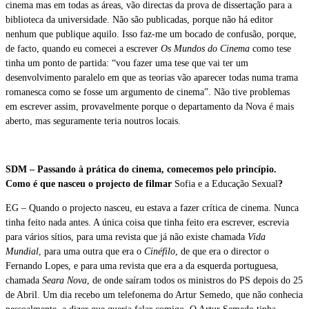
cinema mas em todas as áreas, vão directas da prova de dissertação para a
biblioteca da universidade. Não são publicadas, porque não há editor
nenhum que publique aquilo. Isso faz-me um bocado de confusão, porque,
de facto, quando eu comecei a escrever
Os Mundos do Cinema
como tese
tinha um ponto de partida: “vou fazer uma tese que vai ter um
desenvolvimento paralelo em que as teorias vão aparecer todas numa trama
romanesca como se fosse um argumento de cinema”. Não tive problemas
em escrever assim, provavelmente porque o departamento da Nova é mais
aberto, mas seguramente teria noutros locais.
SDM – Passando à prática do cinema, comecemos pelo princípio.
Como é que nasceu o projecto de filmar
Sofia e a Educação Sexual
?
EG – Quando o projecto nasceu, eu estava a fazer crítica de cinema. Nunca
tinha feito nada antes. A única coisa que tinha feito era escrever, escrevia
para vários sítios, para uma revista que já não existe chamada
Vida
Mundial
, para uma outra que era o
Cinéfilo
, de que era o director o
Fernando Lopes, e para uma revista que era a da esquerda portuguesa,
chamada
Seara Nova
, de onde saíram todos os ministros do PS depois do 25
de Abril. Um dia recebo um telefonema do Artur Semedo, que não conhecia