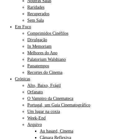
Noutras Salas
Raridades
Recuperados
Sem Sala
Em Foco
Comprimidos Cinéfilos
Divulgação
In Memoriam
Melhores do Ano
Palatorium Walshiano
Passatempos
Recortes do Cinema
Crónicas
Alto, Baixo, Frágil
Orfanato
O Vampiro da Cinemateca
Portugal, um Guia Cinematográfico
Um lugar na coxia
Week-End
Arquivo
Au hasard, Cinema
Câmara Reflexiva