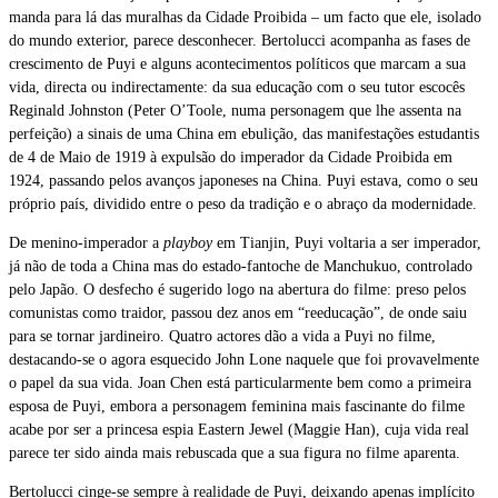
manda para lá das muralhas da Cidade Proibida – um facto que ele, isolado
do mundo exterior, parece desconhecer. Bertolucci acompanha as fases de
crescimento de Puyi e alguns acontecimentos políticos que marcam a sua
vida, directa ou indirectamente: da sua educação com o seu tutor escocês
Reginald Johnston (Peter O’Toole, numa personagem que lhe assenta na
perfeição) a sinais de uma China em ebulição, das manifestações estudantis
de 4 de Maio de 1919 à expulsão do imperador da Cidade Proibida em
1924, passando pelos avanços japoneses na China. Puyi estava, como o seu
próprio país, dividido entre o peso da tradição e o abraço da modernidade.
De menino-imperador a
playboy
em Tianjin, Puyi voltaria a ser imperador,
já não de toda a China mas do estado-fantoche de Manchukuo, controlado
pelo Japão. O desfecho é sugerido logo na abertura do filme: preso pelos
comunistas como traidor, passou dez anos em “reeducação”, de onde saiu
para se tornar jardineiro. Quatro actores dão a vida a Puyi no filme,
destacando-se o agora esquecido John Lone naquele que foi provavelmente
o papel da sua vida. Joan Chen está particularmente bem como a primeira
esposa de Puyi, embora a personagem feminina mais fascinante do filme
acabe por ser a princesa espia Eastern Jewel (Maggie Han), cuja vida real
parece ter sido ainda mais rebuscada que a sua figura no filme aparenta.
Bertolucci cinge-se sempre à realidade de Puyi, deixando apenas implícito