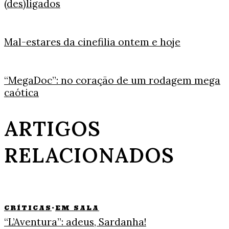
(des)ligados
Mal-estares da cinefilia ontem e hoje
“MegaDoc”: no coração de um rodagem mega
caótica
ARTIGOS
RELACIONADOS
CRÍTICAS
·
EM SALA
“L’Aventura”: adeus, Sardanha!