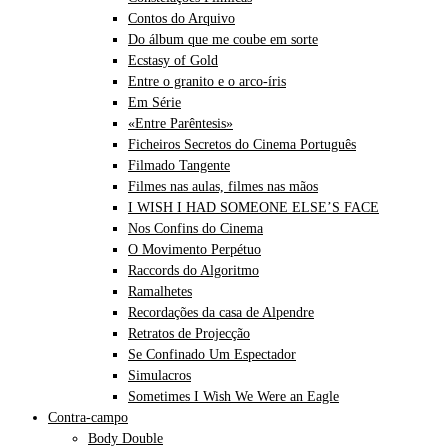
Contos do Arquivo
Do álbum que me coube em sorte
Ecstasy of Gold
Entre o granito e o arco-íris
Em Série
«Entre Parêntesis»
Ficheiros Secretos do Cinema Português
Filmado Tangente
Filmes nas aulas, filmes nas mãos
I WISH I HAD SOMEONE ELSE’S FACE
Nos Confins do Cinema
O Movimento Perpétuo
Raccords do Algoritmo
Ramalhetes
Recordações da casa de Alpendre
Retratos de Projecção
Se Confinado Um Espectador
Simulacros
Sometimes I Wish We Were an Eagle
Contra-campo
Body Double