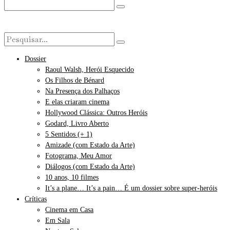
Dossier
Raoul Walsh, Herói Esquecido
Os Filhos de Bénard
Na Presença dos Palhaços
E elas criaram cinema
Hollywood Clássica: Outros Heróis
Godard, Livro Aberto
5 Sentidos (+ 1)
Amizade (com Estado da Arte)
Fotograma, Meu Amor
Diálogos (com Estado da Arte)
10 anos, 10 filmes
It’s a plane… It’s a pain… É um dossier sobre super-heróis
Críticas
Cinema em Casa
Em Sala