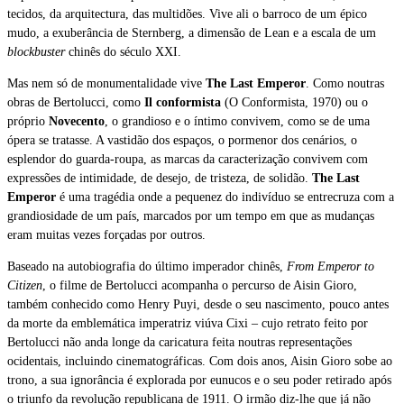
tecidos, da arquitectura, das multidões. Vive ali o barroco de um épico
mudo, a exuberância de Sternberg, a dimensão de Lean e a escala de um
blockbuster
chinês do século XXI.
Mas nem só de monumentalidade vive
The Last Emperor
. Como noutras
obras de Bertolucci, como
Il conformista
(O Conformista, 1970) ou o
próprio
Novecento
, o grandioso e o íntimo convivem, como se de uma
ópera se tratasse. A vastidão dos espaços, o pormenor dos cenários, o
esplendor do guarda-roupa, as marcas da caracterização convivem com
expressões de intimidade, de desejo, de tristeza, de solidão.
The Last
Emperor
é uma tragédia onde a pequenez do indivíduo se entrecruza com a
grandiosidade de um país, marcados por um tempo em que as mudanças
eram muitas vezes forçadas por outros.
Baseado na autobiografia do último imperador chinês,
From Emperor to
Citizen
, o filme de Bertolucci acompanha o percurso de Aisin Gioro,
também conhecido como Henry Puyi, desde o seu nascimento, pouco antes
da morte da emblemática imperatriz viúva Cixi – cujo retrato feito por
Bertolucci não anda longe da caricatura feita noutras representações
ocidentais, incluindo cinematográficas. Com dois anos, Aisin Gioro sobe ao
trono, a sua ignorância é explorada por eunucos e o seu poder retirado após
o triunfo da revolução republicana de 1911. O irmão diz-lhe que já não