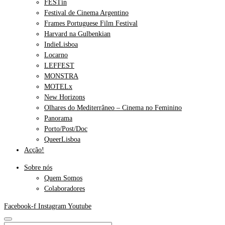
FESTin
Festival de Cinema Argentino
Frames Portuguese Film Festival
Harvard na Gulbenkian
IndieLisboa
Locarno
LEFFEST
MONSTRA
MOTELx
New Horizons
Olhares do Mediterrâneo – Cinema no Feminino
Panorama
Porto/Post/Doc
QueerLisboa
Acção!
Sobre nós
Quem Somos
Colaboradores
Facebook-f
Instagram
Youtube