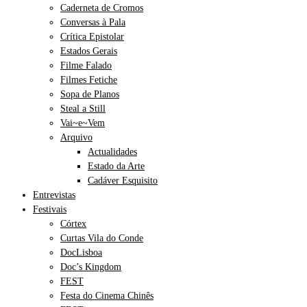
Caderneta de Cromos
Conversas à Pala
Crítica Epistolar
Estados Gerais
Filme Falado
Filmes Fetiche
Sopa de Planos
Steal a Still
Vai~e~Vem
Arquivo
Actualidades
Estado da Arte
Cadáver Esquisito
Entrevistas
Festivais
Córtex
Curtas Vila do Conde
DocLisboa
Doc’s Kingdom
FEST
Festa do Cinema Chinês