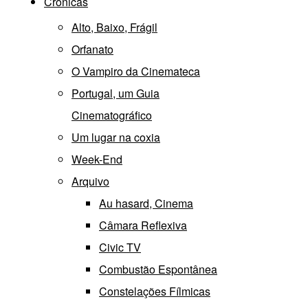
Crónicas
Alto, Baixo, Frágil
Orfanato
O Vampiro da Cinemateca
Portugal, um Guia
Cinematográfico
Um lugar na coxia
Week-End
Arquivo
Au hasard, Cinema
Câmara Reflexiva
Civic TV
Combustão Espontânea
Constelações Fílmicas