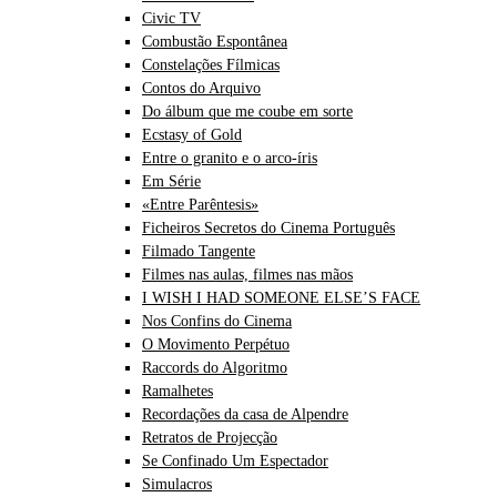
Civic TV
Combustão Espontânea
Constelações Fílmicas
Contos do Arquivo
Do álbum que me coube em sorte
Ecstasy of Gold
Entre o granito e o arco-íris
Em Série
«Entre Parêntesis»
Ficheiros Secretos do Cinema Português
Filmado Tangente
Filmes nas aulas, filmes nas mãos
I WISH I HAD SOMEONE ELSE’S FACE
Nos Confins do Cinema
O Movimento Perpétuo
Raccords do Algoritmo
Ramalhetes
Recordações da casa de Alpendre
Retratos de Projecção
Se Confinado Um Espectador
Simulacros