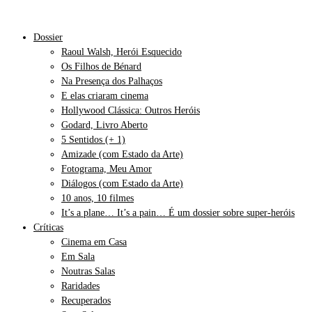
Dossier
Raoul Walsh, Herói Esquecido
Os Filhos de Bénard
Na Presença dos Palhaços
E elas criaram cinema
Hollywood Clássica: Outros Heróis
Godard, Livro Aberto
5 Sentidos (+ 1)
Amizade (com Estado da Arte)
Fotograma, Meu Amor
Diálogos (com Estado da Arte)
10 anos, 10 filmes
It’s a plane… It’s a pain… É um dossier sobre super-heróis
Críticas
Cinema em Casa
Em Sala
Noutras Salas
Raridades
Recuperados