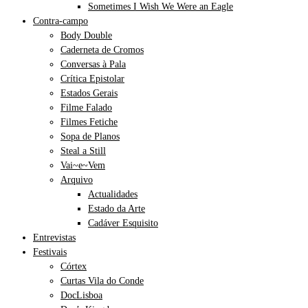
Sometimes I Wish We Were an Eagle
Contra-campo
Body Double
Caderneta de Cromos
Conversas à Pala
Crítica Epistolar
Estados Gerais
Filme Falado
Filmes Fetiche
Sopa de Planos
Steal a Still
Vai~e~Vem
Arquivo
Actualidades
Estado da Arte
Cadáver Esquisito
Entrevistas
Festivais
Córtex
Curtas Vila do Conde
DocLisboa