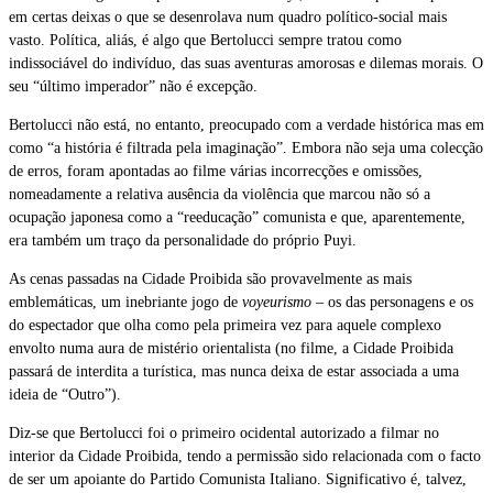
em certas deixas o que se desenrolava num quadro político-social mais
vasto. Política, aliás, é algo que Bertolucci sempre tratou como
indissociável do indivíduo, das suas aventuras amorosas e dilemas morais. O
seu “último imperador” não é excepção.
Bertolucci não está, no entanto, preocupado com a verdade histórica mas em
como “a história é filtrada pela imaginação”. Embora não seja uma colecção
de erros, foram apontadas ao filme várias incorrecções e omissões,
nomeadamente a relativa ausência da violência que marcou não só a
ocupação japonesa como a “reeducação” comunista e que, aparentemente,
era também um traço da personalidade do próprio Puyi.
As cenas passadas na Cidade Proibida são provavelmente as mais
emblemáticas, um inebriante jogo de
voyeurismo
– os das personagens e os
do espectador que olha como pela primeira vez para aquele complexo
envolto numa aura de mistério orientalista (no filme, a Cidade Proibida
passará de interdita a turística, mas nunca deixa de estar associada a uma
ideia de “Outro”).
Diz-se que Bertolucci foi o primeiro ocidental autorizado a filmar no
interior da Cidade Proibida, tendo a permissão sido relacionada com o facto
de ser um apoiante do Partido Comunista Italiano. Significativo é, talvez,