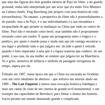
que uma das figuras dos dois grandes mestres de Puyi no filme, a do guarda
prisional, tenha sido interpretada por um actor que era então Vice-Ministro
da Cultura chinês, Ying Ruocheng (ele próprio com uma história de vida
extraordinária). No entanto, a perspectiva do filme não é primordialmente a
do partido, mas a de Puyi, é o seu individualismo e a sua estranheza e
incapacidade de agir perante as mudanças na China que estão no centro do
filme. Puyi não é retratado como herói, mas também não é propriamente
retratado como um traidor. É quase um protagonista entre o trágico e o
patético, por quem o mundo passa e muda sem que ele consiga encontrar o
seu lugar e perdendo tudo o que julgava seu: da mãe a quem é retirado
quando é feito imperador à ama que é a figura materna que conhece, do seu
poder, à sua casa, da sua mulher ao estatuto que julgava ter na Manchúria.
Só o grilo, memória de infância e símbolo da passagem vertiginosa do
tempo, espera por ele.
Filmado em 1987, numa época em que a China era encarada no Ocidente
com um certo idealismo de abertura – que sofreria um enorme abalo em
1989 –
The Last Emperor
é menos uma evocação histórica fidedigna e
mais um cantar de cisne de um cinema de grande-ecrã monumental, e um
exemplo das capacidades de Bertolucci para filmar o drama dos homens
fracos perante um mundo demasiado grande e complicado.