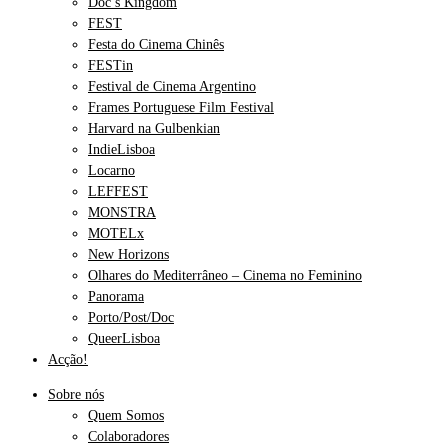
Doc’s Kingdom
FEST
Festa do Cinema Chinês
FESTin
Festival de Cinema Argentino
Frames Portuguese Film Festival
Harvard na Gulbenkian
IndieLisboa
Locarno
LEFFEST
MONSTRA
MOTELx
New Horizons
Olhares do Mediterrâneo – Cinema no Feminino
Panorama
Porto/Post/Doc
QueerLisboa
Acção!
Sobre nós
Quem Somos
Colaboradores