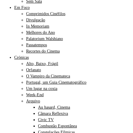
Sem Sala
Em Foco
Comprimidos Cinéfilos
Divulgação
In Memoriam
Melhores do Ano
Palatorium Walshiano
Passatempos
Recortes do Cinema
Crónicas
Alto, Baixo, Frágil
Orfanato
O Vampiro da Cinemateca
Portugal, um Guia Cinematográfico
Um lugar na coxia
Week-End
Arquivo
Au hasard, Cinema
Câmara Reflexiva
Civic TV
Combustão Espontânea
Constelações Fílmicas