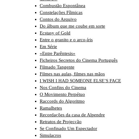
Combustão Espontânea
Constelações Fílmicas
Contos do Arquivo
Do álbum que me coube em sorte
Ecstasy of Gold
Entre o granito e o arco-íris
Em Série
«Entre Parêntesis»
Ficheiros Secretos do Cinema Português
Filmado Tangente
Filmes nas aulas, filmes nas mãos
I WISH I HAD SOMEONE ELSE’S FACE
Nos Confins do Cinema
O Movimento Perpétuo
Raccords do Algoritmo
Ramalhetes
Recordações da casa de Alpendre
Retratos de Projecção
Se Confinado Um Espectador
Simulacros