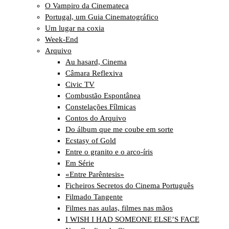
O Vampiro da Cinemateca
Portugal, um Guia Cinematográfico
Um lugar na coxia
Week-End
Arquivo
Au hasard, Cinema
Câmara Reflexiva
Civic TV
Combustão Espontânea
Constelações Fílmicas
Contos do Arquivo
Do álbum que me coube em sorte
Ecstasy of Gold
Entre o granito e o arco-íris
Em Série
«Entre Parêntesis»
Ficheiros Secretos do Cinema Português
Filmado Tangente
Filmes nas aulas, filmes nas mãos
I WISH I HAD SOMEONE ELSE’S FACE