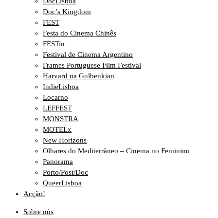
DocLisboa
Doc’s Kingdom
FEST
Festa do Cinema Chinês
FESTin
Festival de Cinema Argentino
Frames Portuguese Film Festival
Harvard na Gulbenkian
IndieLisboa
Locarno
LEFFEST
MONSTRA
MOTELx
New Horizons
Olhares do Mediterrâneo – Cinema no Feminino
Panorama
Porto/Post/Doc
QueerLisboa
Acção!
Sobre nós