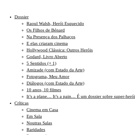
Dossier
Raoul Walsh, Herói Esquecido
Os Filhos de Bénard
Na Presença dos Palhaços
E elas criaram cinema
Hollywood Clássica: Outros Heróis
Godard, Livro Aberto
5 Sentidos (+ 1)
Amizade (com Estado da Arte)
Fotograma, Meu Amor
Diálogos (com Estado da Arte)
10 anos, 10 filmes
It’s a plane… It’s a pain… É um dossier sobre super-heró
Críticas
Cinema em Casa
Em Sala
Noutras Salas
Raridades