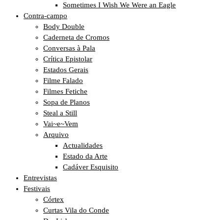
Sometimes I Wish We Were an Eagle
Contra-campo
Body Double
Caderneta de Cromos
Conversas à Pala
Crítica Epistolar
Estados Gerais
Filme Falado
Filmes Fetiche
Sopa de Planos
Steal a Still
Vai~e~Vem
Arquivo
Actualidades
Estado da Arte
Cadáver Esquisito
Entrevistas
Festivais
Córtex
Curtas Vila do Conde