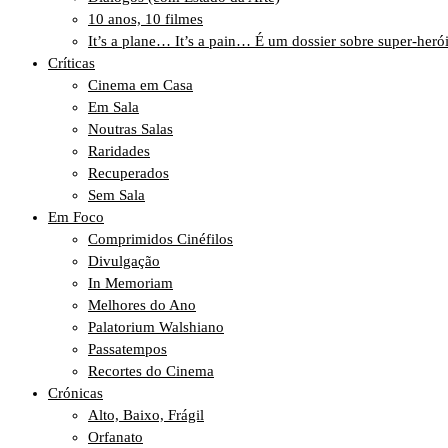
10 anos, 10 filmes
It’s a plane… It’s a pain… É um dossier sobre super-heró
Críticas
Cinema em Casa
Em Sala
Noutras Salas
Raridades
Recuperados
Sem Sala
Em Foco
Comprimidos Cinéfilos
Divulgação
In Memoriam
Melhores do Ano
Palatorium Walshiano
Passatempos
Recortes do Cinema
Crónicas
Alto, Baixo, Frágil
Orfanato