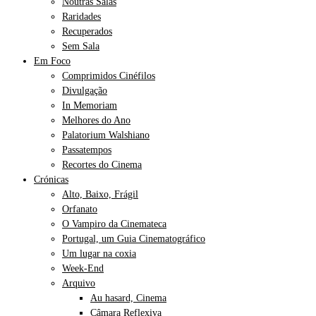
Noutras Salas
Raridades
Recuperados
Sem Sala
Em Foco
Comprimidos Cinéfilos
Divulgação
In Memoriam
Melhores do Ano
Palatorium Walshiano
Passatempos
Recortes do Cinema
Crónicas
Alto, Baixo, Frágil
Orfanato
O Vampiro da Cinemateca
Portugal, um Guia Cinematográfico
Um lugar na coxia
Week-End
Arquivo
Au hasard, Cinema
Câmara Reflexiva