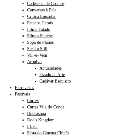
Caderneta de Cromos
Conversas à Pala
Crítica Epistolar
Estados Gerais
Filme Falado
Filmes Fetiche
Sopa de Planos
Steal a Still
Vai~e~Vem
Arquivo
Actualidades
Estado da Arte
Cadáver Esquisito
Entrevistas
Festivais
Córtex
Curtas Vila do Conde
DocLisboa
Doc’s Kingdom
FEST
Festa do Cinema Chinês