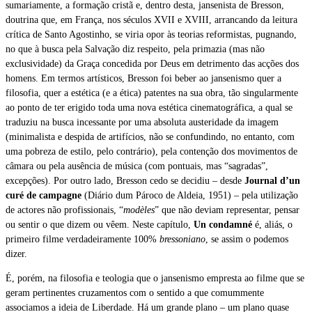
sumariamente, a formação cristã e, dentro desta, jansenista de Bresson,
doutrina que, em França, nos séculos XVII e XVIII, arrancando da leitura
crítica de Santo Agostinho, se viria opor às teorias reformistas, pugnando,
no que à busca pela Salvação diz respeito, pela primazia (mas não
exclusividade) da Graça concedida por Deus em detrimento das acções dos
homens. Em termos artísticos, Bresson foi beber ao jansenismo quer a
filosofia, quer a estética (e a ética) patentes na sua obra, tão singularmente
ao ponto de ter erigido toda uma nova estética cinematográfica, a qual se
traduziu na busca incessante por uma absoluta austeridade da imagem
(minimalista e despida de artifícios, não se confundindo, no entanto, com
uma pobreza de estilo, pelo contrário), pela contenção dos movimentos de
câmara ou pela ausência de música (com pontuais, mas “sagradas”,
excepções). Por outro lado, Bresson cedo se decidiu – desde
Journal d’un
curé de campagne
(Diário dum Pároco de Aldeia, 1951) – pela utilização
de actores não profissionais, “
modèles
” que não deviam representar, pensar
ou sentir o que dizem ou vêem. Neste capítulo,
Un condamné
é, aliás, o
primeiro filme verdadeiramente 100%
bressoniano
, se assim o podemos
dizer.
É, porém, na filosofia e teologia que o jansenismo empresta ao filme que se
geram pertinentes cruzamentos com o sentido a que comummente
associamos a ideia de Liberdade. Há um grande plano – um plano quase