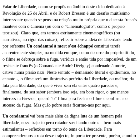
Falar de Liberdade, como se propôs no âmbito deste ciclo dedicado à
Revolução de 25 de Abril, e de Robert Bresson é um desafio muitíssimo
interessante quando se pensa na relação muito própria que o cineasta francês
manteve com o Cinema (ou com o “Cinematógrafo”, como o próprio
teorizou). Claro que, em termos estritamente cinematográficos (ou
narrativos, no rigor das coisas), reflectir sobre a ideia de Liberdade tendo
por referente
Un condamné à mort s’est échappé
constitui tarefa
aparentemente simples, na medida em que, como decorre do próprio título,
o filme se debruça sobre a fuga, verídica e então tida por impossível, de um
resistente francês (o Comandante André Dévigny) condenado à morte,
cativo numa prisão nazi. Neste sentido – demasiado literal e epidérmico, no
entanto -, o filme será um ilustrativo perfeito da Liberdade, ou melhor, da
luta pela liberdade, do que é viver sem ela entre quatro paredes e,
finalmente, do seu sabor (embora isso seja, em bom rigor, o que menos
interessa a Bresson, que só “o” filma para fechar o filme e confirmar o
sucesso da fuga). Mas quão pobre seria ficarmo-nos por aqui.
Un condamné
vai bem mais além da digna luta de um homem pela
liberdade, nesse trajecto perscrutador suscitando outras – bem mais
estimulantes – reflexões em torno do tema da Liberdade. Para
compreendermos a rota desse trajecto, importa ter presente, porém, e muito