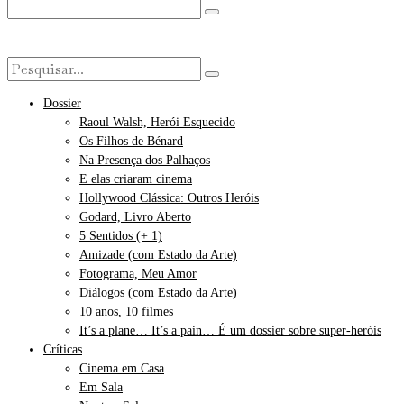
Dossier
Raoul Walsh, Herói Esquecido
Os Filhos de Bénard
Na Presença dos Palhaços
E elas criaram cinema
Hollywood Clássica: Outros Heróis
Godard, Livro Aberto
5 Sentidos (+ 1)
Amizade (com Estado da Arte)
Fotograma, Meu Amor
Diálogos (com Estado da Arte)
10 anos, 10 filmes
It’s a plane… It’s a pain… É um dossier sobre super-heróis
Críticas
Cinema em Casa
Em Sala