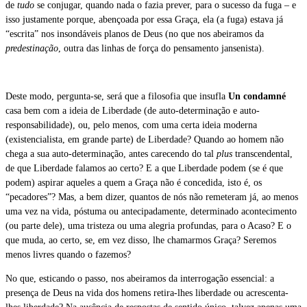
de
tudo
se conjugar, quando nada o fazia prever, para o sucesso da fuga – e
isso justamente porque, abençoada por essa Graça, ela (a fuga) estava já
“escrita” nos insondáveis planos de Deus (no que nos abeiramos da
predestinação
, outra das linhas de força do pensamento jansenista).
Deste modo, pergunta-se, será que a filosofia que insufla
Un condamné
casa bem com a ideia de Liberdade (de auto-determinação e auto-
responsabilidade), ou, pelo menos, com uma certa ideia moderna
(existencialista, em grande parte) de Liberdade? Quando ao homem não
chega a sua auto-determinação, antes carecendo do tal
plus
transcendental,
de que Liberdade falamos ao certo? E a que Liberdade podem (se é que
podem) aspirar aqueles a quem a Graça não é concedida, isto é, os
“pecadores”? Mas, a bem dizer, quantos de nós não remeteram já, ao menos
uma vez na vida, póstuma ou antecipadamente, determinado acontecimento
(ou parte dele), uma tristeza ou uma alegria profundas, para o Acaso? E o
que muda, ao certo, se, em vez disso, lhe chamarmos Graça? Seremos
menos livres quando o fazemos?
No que, esticando o passo, nos abeiramos da interrogação essencial: a
presença de Deus na vida dos homens retira-lhes liberdade ou acrescenta-