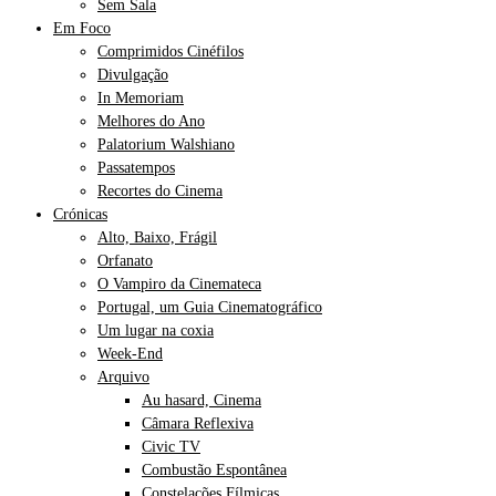
Sem Sala
Em Foco
Comprimidos Cinéfilos
Divulgação
In Memoriam
Melhores do Ano
Palatorium Walshiano
Passatempos
Recortes do Cinema
Crónicas
Alto, Baixo, Frágil
Orfanato
O Vampiro da Cinemateca
Portugal, um Guia Cinematográfico
Um lugar na coxia
Week-End
Arquivo
Au hasard, Cinema
Câmara Reflexiva
Civic TV
Combustão Espontânea
Constelações Fílmicas