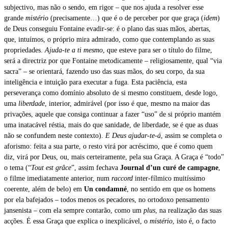
subjectivo, mas não o sendo, em rigor – que nos ajuda a resolver esse
grande
mistério
(precisamente…) que é o de perceber por que graça (
idem
)
de Deus conseguiu Fontaine evadir-se: é o plano das suas mãos, abertas,
que, intuímos, o próprio mira admirado, como que contemplando as suas
propriedades.
Ajuda-te a ti mesmo
, que esteve para ser o título do filme,
será a directriz por que Fontaine metodicamente – religiosamente, qual “via
sacra” – se orientará, fazendo uso das suas mãos, do seu corpo, da sua
inteligência e intuição para executar a fuga. Esta paciência, esta
perseverança como domínio absoluto de si mesmo constituem, desde logo,
uma
liberdade
, interior, admirável (por isso é que, mesmo na maior das
privações, aquele que consiga continuar a fazer “uso” de si próprio mantém
uma inatacável réstia, mais do que sanidade, de liberdade, se é que as duas
não se confundem neste contexto).
E Deus ajudar-te-á
, assim se completa o
aforismo: feita a sua parte, o resto virá por acréscimo, que é como quem
diz, virá por Deus, ou, mais certeiramente, pela sua Graça. A Graça é “todo”
o tema (“
Tout est grâce
”, assim fechava
Journal d’un curé de campagne
,
o filme imediatamente anterior, num
raccord
inter-fílmico muitíssimo
coerente, além de belo) em
Un condamné
, no sentido em que os homens
por ela bafejados – todos menos os pecadores, no ortodoxo pensamento
jansenista – com ela sempre contarão, como um
plus
, na realização das suas
acções. É essa Graça que explica o inexplicável, o
mistério
, isto é, o facto