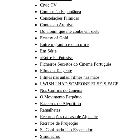
Civic TV
Combustão Espontânea
Constelações Fílmicas
Contos do Arquivo
Do álbum que me coube em sorte
Ecstasy of Gold
Entre o granito e o arco-íris
Em Série
«Entre Parêntesis»
Ficheiros Secretos do Cinema Português
Filmado Tangente
Filmes nas aulas, filmes nas mãos
I WISH I HAD SOMEONE ELSE’S FACE
Nos Confins do Cinema
O Movimento Perpétuo
Raccords do Algoritmo
Ramalhetes
Recordações da casa de Alpendre
Retratos de Projecção
Se Confinado Um Espectador
Simulacros