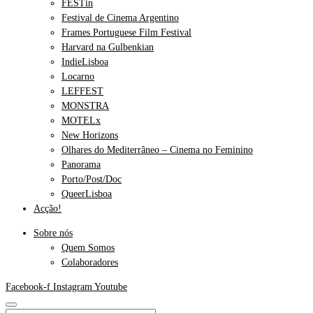
FESTin
Festival de Cinema Argentino
Frames Portuguese Film Festival
Harvard na Gulbenkian
IndieLisboa
Locarno
LEFFEST
MONSTRA
MOTELx
New Horizons
Olhares do Mediterrâneo – Cinema no Feminino
Panorama
Porto/Post/Doc
QueerLisboa
Acção!
Sobre nós
Quem Somos
Colaboradores
Facebook-f
Instagram
Youtube