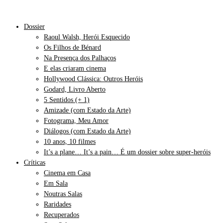
Dossier
Raoul Walsh, Herói Esquecido
Os Filhos de Bénard
Na Presença dos Palhaços
E elas criaram cinema
Hollywood Clássica: Outros Heróis
Godard, Livro Aberto
5 Sentidos (+ 1)
Amizade (com Estado da Arte)
Fotograma, Meu Amor
Diálogos (com Estado da Arte)
10 anos, 10 filmes
It’s a plane… It’s a pain… É um dossier sobre super-heróis
Críticas
Cinema em Casa
Em Sala
Noutras Salas
Raridades
Recuperados