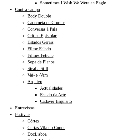
Sometimes I Wish We Were an Eagle
Contra-campo
Body Double
Caderneta de Cromos
Conversas à Pala
Crítica Epistolar
Estados Gerais
Filme Falado
Filmes Fetiche
Sopa de Planos
Steal a Still
Vai~e~Vem
Arquivo
Actualidades
Estado da Arte
Cadáver Esquisito
Entrevistas
Festivais
Córtex
Curtas Vila do Conde
DocLisboa