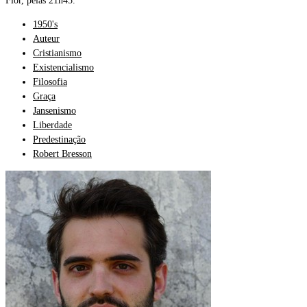
Flor, pelas 21h45.
1950's
Auteur
Cristianismo
Existencialismo
Filosofia
Graça
Jansenismo
Liberdade
Predestinação
Robert Bresson