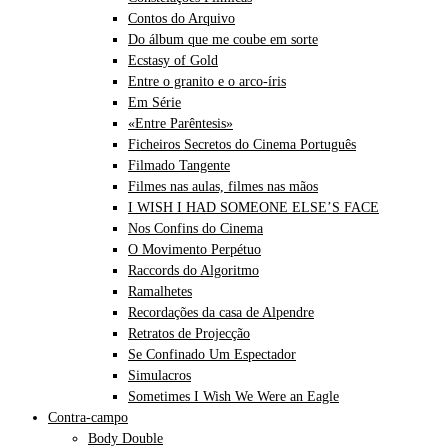
Contos do Arquivo
Do álbum que me coube em sorte
Ecstasy of Gold
Entre o granito e o arco-íris
Em Série
«Entre Parêntesis»
Ficheiros Secretos do Cinema Português
Filmado Tangente
Filmes nas aulas, filmes nas mãos
I WISH I HAD SOMEONE ELSE’S FACE
Nos Confins do Cinema
O Movimento Perpétuo
Raccords do Algoritmo
Ramalhetes
Recordações da casa de Alpendre
Retratos de Projecção
Se Confinado Um Espectador
Simulacros
Sometimes I Wish We Were an Eagle
Contra-campo
Body Double