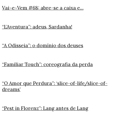
Vai~e~Vem #68: abre-se a caixa e…
“L’Aventura”: adeus, Sardanha!
“A Odisseia”: o domínio dos deuses
“Familiar Touch”: coreografia da perda
“O Amor que Perdura”: ‘slice-of-life/slice-of-
dreams’
“Pest in Florenz”: Lang antes de Lang