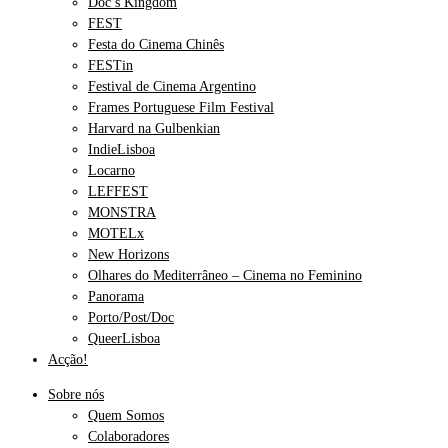
Doc’s Kingdom
FEST
Festa do Cinema Chinês
FESTin
Festival de Cinema Argentino
Frames Portuguese Film Festival
Harvard na Gulbenkian
IndieLisboa
Locarno
LEFFEST
MONSTRA
MOTELx
New Horizons
Olhares do Mediterrâneo – Cinema no Feminino
Panorama
Porto/Post/Doc
QueerLisboa
Acção!
Sobre nós
Quem Somos
Colaboradores