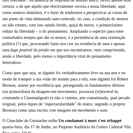
lhes liberdade? Na ausência de respostas de sentido único, talvez apenas uma
certeza: a de que aquilo que efectivamente cerceia a nossa liberdade, aqui
como noutros domínios, é o facto de tendermos a perspectivar as coisas de
um ponto de vista demasiado auto-centrado, no caso, a condição de sermos
ou não crentes, com isso saindo ferido, quiçá de morte, o primeiríssimo
reduto da liberdade – o do pensamento. Ampliando o espectro para estes
conturbados tempos que são os nossos, é a persistência de uma orientação
política (?) que, procurando fazer-nos crer na existência de uma e apenas
uma
fuga possível
da
prisão
em que nos encontramos, vem comprimindo,
senão a liberdade, pelo menos a importância vital do pensamento
heterodoxo.
Como quer que seja, se alguém foi verdadeiramente livre na sua arte e no
modo de transpor a sua visão do mundo para a tela, esse alguém foi Robert
Bresson,
auteur
por excelência que, perseguindo os fundamentos últimos
(ou primordiais) da imagem-em-movimento, procurou (re)
escrevê-la
,
crismando o Cinematógrafo (e não o cinema, arte contaminada, qual pecado
original, pelos tiques de “espectacularidade” do teatro, segundo o próprio
Bresson) como uma
escrita com imagens em movimento e sons
.
O Cineclube de Guimarães exibe
Un condamné à mort s’est échappé
quarta-feira, dia 17 de Junho, no Pequeno Auditório do Centro Cultural Vila