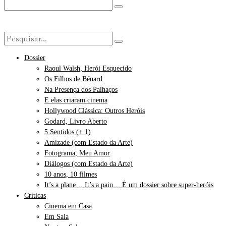
Dossier
Raoul Walsh, Herói Esquecido
Os Filhos de Bénard
Na Presença dos Palhaços
E elas criaram cinema
Hollywood Clássica: Outros Heróis
Godard, Livro Aberto
5 Sentidos (+ 1)
Amizade (com Estado da Arte)
Fotograma, Meu Amor
Diálogos (com Estado da Arte)
10 anos, 10 filmes
It’s a plane… It’s a pain… É um dossier sobre super-heróis
Críticas
Cinema em Casa
Em Sala