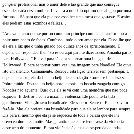
gangster
profissional mas o amor dele é tão grande que não consegue
esconder nada desta mulher. Levou-a a um sítio óptimo que alugou por uma
fortuna… Só para que ela pudesse escolher uma mesa que gostasse. E assim
eles podiam estar sozinhos e felizes…
“Amava-a tanto que se portou como um príncipe com ela. Transformou a
noite num conto de fadas. Confessou todo o seu amor por ela. Disse-lhe que
ela era a luz que o tinha guiado por quinze anos de aprisionamento. E
depois, ela respondeu-lhe: “Só estou aqui para te dizer adeus. Amanhã parto
para Hollywood.” Ela vai para lá para se tornar uma imagem de
Hollywood. E para se tornar outra vez uma imagem para Noodles! Ele ouve
isto em silêncio. Calmamente. Recebeu esta lição terrível sem pestanejar. E
depois no carro, ela dá-lhe um beijo de consolação. Como se lhe dissesse:
Pobre miúdo. Dou-te um beijo porque estás um bocado zangado comigo.
Noodles não aguenta. Quer que ela se vá com uma memória que não pode
esquecer. E destrói-a com a máxima violência. Ele podia tê-la tido
gentilmente. Violação sem brutalidade. Ele sabe-o. Sente-o. Ela deixava-o
fazê-lo. Mas ele prefere esta brutalidade para que ela se lembre para sempre.
Diz para si mesmo que ela já se esqueceu de toda a beleza que ele lhe
ofereceu durante a noite. Mas garantiu que ela se lembrasse da violência
deste acto do momento. E esta violência é a mais desesperada de todas.