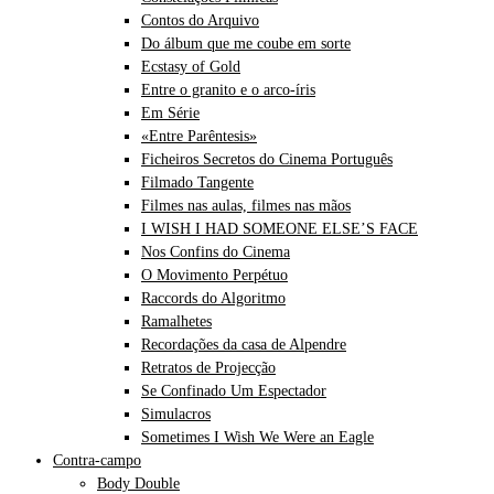
Contos do Arquivo
Do álbum que me coube em sorte
Ecstasy of Gold
Entre o granito e o arco-íris
Em Série
«Entre Parêntesis»
Ficheiros Secretos do Cinema Português
Filmado Tangente
Filmes nas aulas, filmes nas mãos
I WISH I HAD SOMEONE ELSE’S FACE
Nos Confins do Cinema
O Movimento Perpétuo
Raccords do Algoritmo
Ramalhetes
Recordações da casa de Alpendre
Retratos de Projecção
Se Confinado Um Espectador
Simulacros
Sometimes I Wish We Were an Eagle
Contra-campo
Body Double