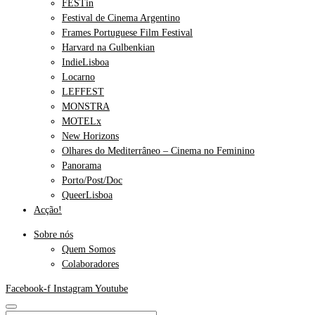
FESTin
Festival de Cinema Argentino
Frames Portuguese Film Festival
Harvard na Gulbenkian
IndieLisboa
Locarno
LEFFEST
MONSTRA
MOTELx
New Horizons
Olhares do Mediterrâneo – Cinema no Feminino
Panorama
Porto/Post/Doc
QueerLisboa
Acção!
Sobre nós
Quem Somos
Colaboradores
Facebook-f
Instagram
Youtube