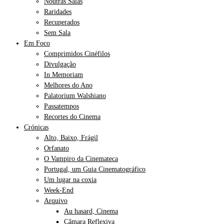
Noutras Salas
Raridades
Recuperados
Sem Sala
Em Foco
Comprimidos Cinéfilos
Divulgação
In Memoriam
Melhores do Ano
Palatorium Walshiano
Passatempos
Recortes do Cinema
Crónicas
Alto, Baixo, Frágil
Orfanato
O Vampiro da Cinemateca
Portugal, um Guia Cinematográfico
Um lugar na coxia
Week-End
Arquivo
Au hasard, Cinema
Câmara Reflexiva