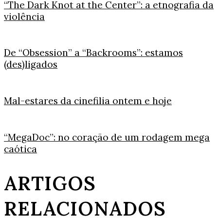
“The Dark Knot at the Center”: a etnografia da
violência
De “Obsession” a “Backrooms”: estamos
(des)ligados
Mal-estares da cinefilia ontem e hoje
“MegaDoc”: no coração de um rodagem mega
caótica
ARTIGOS
RELACIONADOS