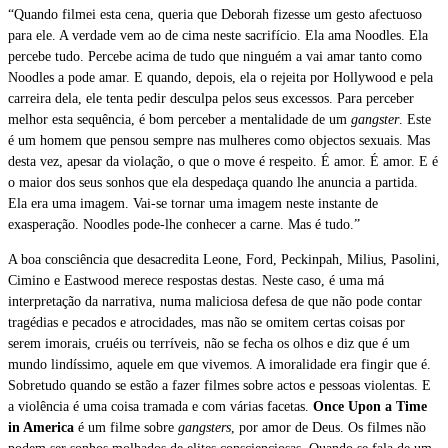
“Quando filmei esta cena, queria que Deborah fizesse um gesto afectuoso
para ele. A verdade vem ao de cima neste sacrifício. Ela ama Noodles. Ela
percebe tudo. Percebe acima de tudo que ninguém a vai amar tanto como
Noodles a pode amar. E quando, depois, ela o rejeita por Hollywood e pela
carreira dela, ele tenta pedir desculpa pelos seus excessos. Para perceber
melhor esta sequência, é bom perceber a mentalidade de um
gangster
. Este
é um homem que pensou sempre nas mulheres como objectos sexuais. Mas
desta vez, apesar da violação, o que o move é respeito. É amor. É amor. E é
o maior dos seus sonhos que ela despedaça quando lhe anuncia a partida.
Ela era uma imagem. Vai-se tornar uma imagem neste instante de
exasperação. Noodles pode-lhe conhecer a carne. Mas é tudo.”
A boa consciência que desacredita Leone, Ford, Peckinpah, Milius, Pasolini,
Cimino e Eastwood merece respostas destas. Neste caso, é uma má
interpretação da narrativa, numa maliciosa defesa de que não pode contar
tragédias e pecados e atrocidades, mas não se omitem certas coisas por
serem imorais, cruéis ou terríveis, não se fecha os olhos e diz que é um
mundo lindíssimo, aquele em que vivemos. A imoralidade era fingir que é.
Sobretudo quando se estão a fazer filmes sobre actos e pessoas violentas. E
a violência é uma coisa tramada e com várias facetas.
Once Upon a Time
in America
é um filme sobre
gangsters
, por amor de Deus. Os filmes não