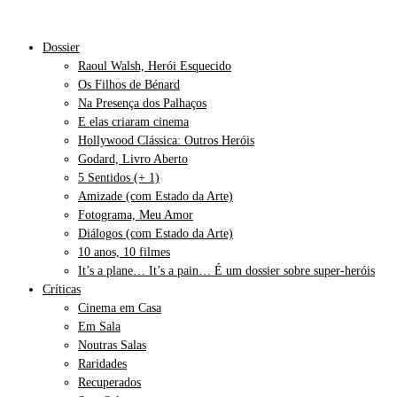
Dossier
Raoul Walsh, Herói Esquecido
Os Filhos de Bénard
Na Presença dos Palhaços
E elas criaram cinema
Hollywood Clássica: Outros Heróis
Godard, Livro Aberto
5 Sentidos (+ 1)
Amizade (com Estado da Arte)
Fotograma, Meu Amor
Diálogos (com Estado da Arte)
10 anos, 10 filmes
It’s a plane… It’s a pain… É um dossier sobre super-heróis
Críticas
Cinema em Casa
Em Sala
Noutras Salas
Raridades
Recuperados