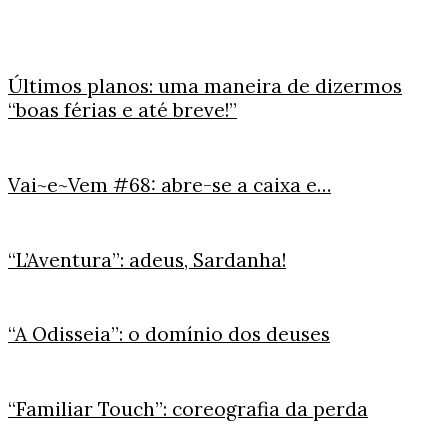
Últimos planos: uma maneira de dizermos
“boas férias e até breve!”
Vai~e~Vem #68: abre-se a caixa e…
“L’Aventura”: adeus, Sardanha!
“A Odisseia”: o domínio dos deuses
“Familiar Touch”: coreografia da perda