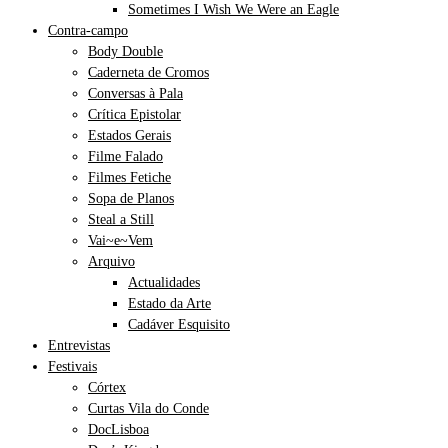
Sometimes I Wish We Were an Eagle
Contra-campo
Body Double
Caderneta de Cromos
Conversas à Pala
Crítica Epistolar
Estados Gerais
Filme Falado
Filmes Fetiche
Sopa de Planos
Steal a Still
Vai~e~Vem
Arquivo
Actualidades
Estado da Arte
Cadáver Esquisito
Entrevistas
Festivais
Córtex
Curtas Vila do Conde
DocLisboa