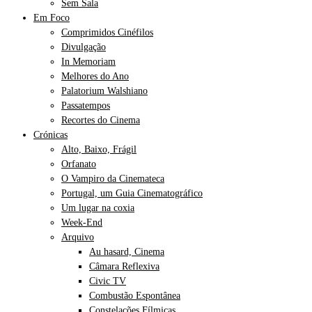
Sem Sala
Em Foco
Comprimidos Cinéfilos
Divulgação
In Memoriam
Melhores do Ano
Palatorium Walshiano
Passatempos
Recortes do Cinema
Crónicas
Alto, Baixo, Frágil
Orfanato
O Vampiro da Cinemateca
Portugal, um Guia Cinematográfico
Um lugar na coxia
Week-End
Arquivo
Au hasard, Cinema
Câmara Reflexiva
Civic TV
Combustão Espontânea
Constelações Fílmicas