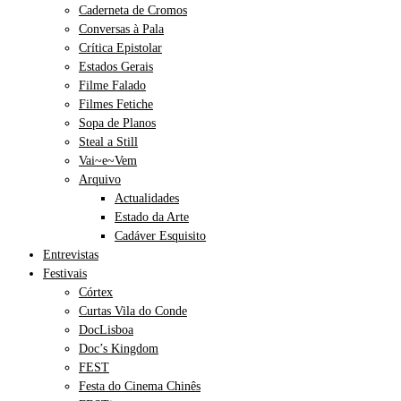
Caderneta de Cromos
Conversas à Pala
Crítica Epistolar
Estados Gerais
Filme Falado
Filmes Fetiche
Sopa de Planos
Steal a Still
Vai~e~Vem
Arquivo
Actualidades
Estado da Arte
Cadáver Esquisito
Entrevistas
Festivais
Córtex
Curtas Vila do Conde
DocLisboa
Doc’s Kingdom
FEST
Festa do Cinema Chinês