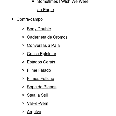
Sometimes I Wish We Were
an Eagle
Contra-campo
Body Double
Caderneta de Cromos
Conversas à Pala
Crítica Epistolar
Estados Gerais
Filme Falado
Filmes Fetiche
Sopa de Planos
Steal a Still
Vai~e~Vem
Arquivo