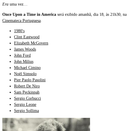
Era
uma vez…
Once Upon a Time in America
será exibido amanhã, dia 18, às 21h30, na
Cinemateca Portuguesa
.
1980's
Clint Eastwood
Elizabeth McGovern
James Woods
John Ford
John Milius
Michael Cimino
Noël Simsolo
Pier Paolo Pasolini
Robert De Niro
Sam Peckinpah
Sergio Corbucci
Sergio Leone
Sergio Sollima