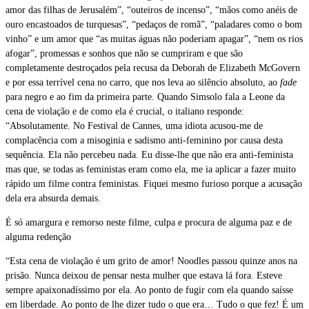
amor das filhas de Jerusalém”, “outeiros de incenso”, “mãos como anéis de
ouro encastoados de turquesas”, “pedaços de romã”, “paladares como o bom
vinho” e um amor que “as muitas águas não poderiam apagar”, “nem os rios
afogar”, promessas e sonhos que não se cumpriram e que são
completamente destroçados pela recusa da Deborah de Elizabeth McGovern
e por essa terrível cena no carro, que nos leva ao silêncio absoluto, ao
fade
para negro e ao fim da primeira parte. Quando Simsolo fala a Leone da
cena de violação e de como ela é crucial, o italiano responde:
“Absolutamente. No Festival de Cannes, uma idiota acusou-me de
complacência com a misoginia e sadismo anti-feminino por causa desta
sequência. Ela não percebeu nada. Eu disse-lhe que não era anti-feminista
mas que, se todas as feministas eram como ela, me ia aplicar a fazer muito
rápido um filme contra feministas. Fiquei mesmo furioso porque a acusação
dela era absurda demais.
É só amargura e remorso neste filme, culpa e procura de alguma paz e de
alguma redenção
“Esta cena de violação é um grito de amor! Noodles passou quinze anos na
prisão. Nunca deixou de pensar nesta mulher que estava lá fora. Esteve
sempre apaixonadíssimo por ela. Ao ponto de fugir com ela quando saísse
em liberdade. Ao ponto de lhe dizer tudo o que era… Tudo o que fez! É um