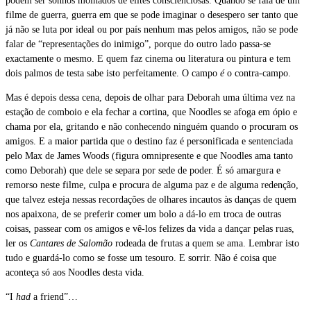
podem ser sonhos molhados de elites conscienciosas. Quando se fala de um
filme de guerra, guerra em que se pode imaginar o desespero ser tanto que
já não se luta por ideal ou por país nenhum mas pelos amigos, não se pode
falar de “representações do inimigo”, porque do outro lado passa-se
exactamente o mesmo. E quem faz cinema ou literatura ou pintura e tem
dois palmos de testa sabe isto perfeitamente. O campo
é
o contra-campo.
Mas é depois dessa cena, depois de olhar para Deborah uma última vez na
estação de comboio e ela fechar a cortina, que Noodles se afoga em ópio e
chama por ela, gritando e não conhecendo ninguém quando o procuram os
amigos. E a maior partida que o destino faz é personificada e sentenciada
pelo Max de James Woods (figura omnipresente e que Noodles ama tanto
como Deborah) que dele se separa por sede de poder. É só amargura e
remorso neste filme, culpa e procura de alguma paz e de alguma redenção,
que talvez esteja nessas recordações de olhares incautos às danças de quem
nos apaixona, de se preferir comer um bolo a dá-lo em troca de outras
coisas, passear com os amigos e vê-los felizes da vida a dançar pelas ruas,
ler os
Cantares de Salomão
rodeada de frutas a quem se ama. Lembrar isto
tudo e guardá-lo como se fosse um tesouro. E sorrir. Não é coisa que
aconteça só aos Noodles desta vida.
“I
had
a friend”…