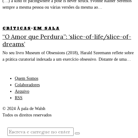
(…) a kind of pacingwhere a pose is never struck.Yvonne Rainer Seremos
sempre a mesma pessoa ou várias versões da mesma ao…
CRÍTICAS
·
EM SALA
“O Amor que Perdura”: ‘slice-of-life/slice-of-
dreams’
No seu livro Museum of Obsessions (2018), Harald Szeemann reflete sobre
a prática curatorial indexada a um exercício obsessivo. Distante de uma…
Quem Somos
Colaboradores
Arquivo
RSS
© 2024 À pala de Walsh
Todos os direitos reservados