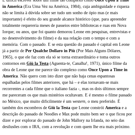
É difícil escrever sobre um filme tão complexo como
Once Upon a Time
in America
(Era Uma Vez na América, 1984), cuja ambiguidade e riqueza
não se limita à dúvida sobre ser tudo um sonho de ópio mas (e mais
importante) é efeito do seu grande alcance histórico (que, para apreender
totalmente requereria meses de passeios entre bibliotecas e ruas em Nova
Iorque; ou anos, que foi quanto demorou Leone em pesquisas, entrevistas e
no desenvolvimento do filme) e da sua relação com o tempo e com a
memória. Com o passado. E se esta questão do passado é capital em Leone
já a partir de
Per Qualche Dollaro in Più
(Por Mais Alguns Dólares,
1965), o que ele faz com ela só se torna extraordinário e toma outros
contornos em
Giù la Testa
(Aguenta-te, Canalha!, 1971), único filme da
obra de Leone que me parece tão complexo como
Once Upon a Time in
America
. Não quero com isto dizer que não haja cenas espantosas
espalhadas pelos filmes anteriores, que há – e elas tornavam-se mais
recorrentes a cada filme que o italiano fazia -, mas os dois últimos sempre
me pareceram os que mais mistérios ocultavam. E é mesmo o filme passado
no México, que muito dificilmente é um
western
, o meu preferido. É
também dos escombros de
Giù la Testa
que Leone constrói
America
e a
descrição do passado de Noodles e Max pode muito bem ser o que ficou por
dizer e por explorar do passado de John Mallory na Irlanda, no seio das
desilusões com o IRA, com a revolução e com quem lhe era mais próximo.