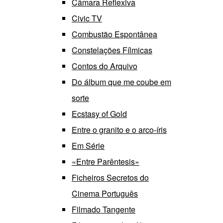
Câmara Reflexiva
Civic TV
Combustão Espontânea
Constelações Fílmicas
Contos do Arquivo
Do álbum que me coube em
sorte
Ecstasy of Gold
Entre o granito e o arco-íris
Em Série
«Entre Parêntesis»
Ficheiros Secretos do
Cinema Português
Filmado Tangente