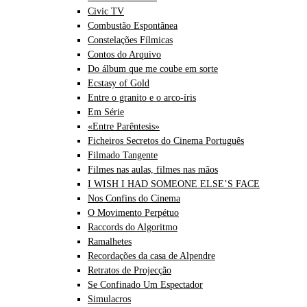
Civic TV
Combustão Espontânea
Constelações Fílmicas
Contos do Arquivo
Do álbum que me coube em sorte
Ecstasy of Gold
Entre o granito e o arco-íris
Em Série
«Entre Parêntesis»
Ficheiros Secretos do Cinema Português
Filmado Tangente
Filmes nas aulas, filmes nas mãos
I WISH I HAD SOMEONE ELSE’S FACE
Nos Confins do Cinema
O Movimento Perpétuo
Raccords do Algoritmo
Ramalhetes
Recordações da casa de Alpendre
Retratos de Projecção
Se Confinado Um Espectador
Simulacros