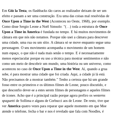
Em
Giù la Testa
, os flashbacks tão caros ao realizador deixam de ser um
efeito e passam a ser uma construção. Era uma das coisas mal resolvidas de
Once Upon a Time in the West
(Aconteceu no Oeste, 1968), por exemplo.
Como disse Sergio Leone a Noël Simsolo: “(…) toda a estrutura de
Once
Upon a Time in America
é fundada no tempo. E há muitos movimentos de
câmara em que nós não notamos. Porque não usei a câmara para descrever
uma cidade, uma rua ou um sítio. A câmara só se move enquanto segue uma
personagem. O seu movimento acompanha o movimento de um homem
num espaço, o que não é nada mais senão o tempo. E é necessariamente
menos espectacular porque eu uso a técnica para mostrar sentimentos e não
como um meio de descobrir um mundo, uma história ou um universo, como
aconteceu no caso de
Once Upon a Time in the West
. Aí, quando a grua
sobe, é para mostrar uma cidade que foi criada. Aqui, a cidade já lá está.
Não precisamos de a mostrar também.” Tenho a certeza que há um grande
fosso entre os primeiros e os últimos filmes de Leone, pouco discutido, e
que desconfio dever-se a estes serem filmes de personagens e aqueles filmes
de ícones. Acho que é a principal razão porque agora prefiro os
westerns
spaguetti
de Sollima e alguns de Corbucci aos de Leone. De resto, tive que
ver
America
quatro vezes para reparar que aquele momento em que Moe
atende o telefone, fecha o bar e nos é revelado que fala com Noodles, é