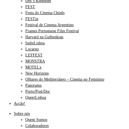
Doc’s Kingdom
FEST
Festa do Cinema Chinês
FESTin
Festival de Cinema Argentino
Frames Portuguese Film Festival
Harvard na Gulbenkian
IndieLisboa
Locarno
LEFFEST
MONSTRA
MOTELx
New Horizons
Olhares do Mediterrâneo – Cinema no Feminino
Panorama
Porto/Post/Doc
QueerLisboa
Acção!
Sobre nós
Quem Somos
Colaboradores