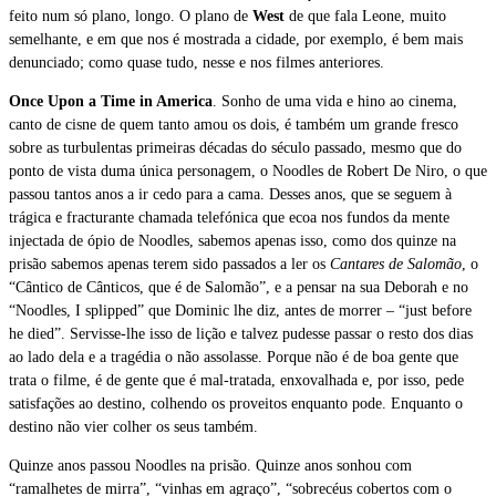
feito num só plano, longo. O plano de
West
de que fala Leone, muito
semelhante, e em que nos é mostrada a cidade, por exemplo, é bem mais
denunciado; como quase tudo, nesse e nos filmes anteriores.
Once Upon a Time in America
. Sonho de uma vida e hino ao cinema,
canto de cisne de quem tanto amou os dois, é também um grande fresco
sobre as turbulentas primeiras décadas do século passado, mesmo que do
ponto de vista duma única personagem, o Noodles de Robert De Niro, o que
passou tantos anos a ir cedo para a cama. Desses anos, que se seguem à
trágica e fracturante chamada telefónica que ecoa nos fundos da mente
injectada de ópio de Noodles, sabemos apenas isso, como dos quinze na
prisão sabemos apenas terem sido passados a ler os
Cantares de Salomão
, o
“Cântico de Cânticos, que é de Salomão”, e a pensar na sua Deborah e no
“Noodles, I splipped” que Dominic lhe diz, antes de morrer – “just before
he died”. Servisse-lhe isso de lição e talvez pudesse passar o resto dos dias
ao lado dela e a tragédia o não assolasse. Porque não é de boa gente que
trata o filme, é de gente que é mal-tratada, enxovalhada e, por isso, pede
satisfações ao destino, colhendo os proveitos enquanto pode. Enquanto o
destino não vier colher os seus também.
Quinze anos passou Noodles na prisão. Quinze anos sonhou com
“ramalhetes de mirra”, “vinhas em agraço”, “sobrecéus cobertos com o