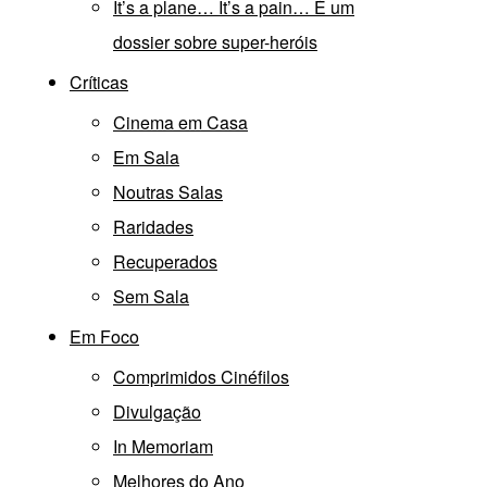
It’s a plane… It’s a pain… É um
dossier sobre super-heróis
Críticas
Cinema em Casa
Em Sala
Noutras Salas
Raridades
Recuperados
Sem Sala
Em Foco
Comprimidos Cinéfilos
Divulgação
In Memoriam
Melhores do Ano