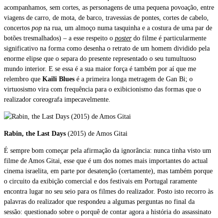
acompanhamos, sem cortes, as personagens de uma pequena povoação, entre
viagens de carro, de mota, de barco, travessias de pontes, cortes de cabelo,
concertos
pop
na rua, um almoço numa tasquinha e a costura de uma par de
botões tresmalhados) – a esse respeito o
poster
do filme é particularmente
significativo na forma como desenha o retrato de um homem dividido pela
enorme elipse que o separa do presente representado o seu tumultuoso
mundo interior. E se essa é a sua maior força é também por aí que me
relembro que
Kaili Blues
é a primeira longa metragem de Gan Bi; o
virtuosismo vira com frequência para o exibicionismo das formas que o
realizador coreografa impecavelmente.
Rabin, the Last Days
(2015) de Amos Gitai
É sempre bom começar pela afirmação da ignorância: nunca tinha visto um
filme de Amos Gitai, esse que é um dos nomes mais importantes do actual
cinema israelita, em parte por desatenção (certamente), mas também porque
o circuito da exibição comercial e dos festivais em Portugal raramente
encontra lugar no seu seio para os filmes do realizador. Posto isto recorro às
palavras do realizador que respondeu a algumas perguntas no final da
sessão: questionado sobre o porquê de contar agora a história do assassinato