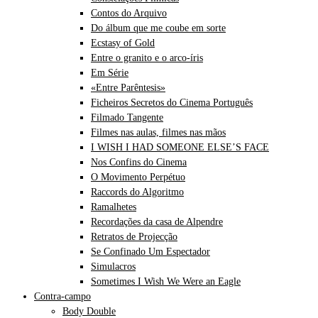
Contos do Arquivo
Do álbum que me coube em sorte
Ecstasy of Gold
Entre o granito e o arco-íris
Em Série
«Entre Parêntesis»
Ficheiros Secretos do Cinema Português
Filmado Tangente
Filmes nas aulas, filmes nas mãos
I WISH I HAD SOMEONE ELSE’S FACE
Nos Confins do Cinema
O Movimento Perpétuo
Raccords do Algoritmo
Ramalhetes
Recordações da casa de Alpendre
Retratos de Projecção
Se Confinado Um Espectador
Simulacros
Sometimes I Wish We Were an Eagle
Contra-campo
Body Double