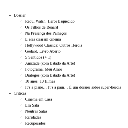
Dossier
Raoul Walsh, Herói Esquecido
Os Filhos de Bénard
Na Presença dos Palhaços
E elas criaram cinema
Hollywood Clássica: Outros Heróis
Godard, Livro Aberto
5 Sentidos (+ 1)
Amizade (com Estado da Arte)
Fotograma, Meu Amor
Diálogos (com Estado da Arte)
10 anos, 10 filmes
It’s a plane… It’s a pain… É um dossier sobre super-heróis
Críticas
Cinema em Casa
Em Sala
Noutras Salas
Raridades
Recuperados