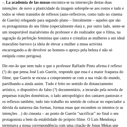
-,
La academia de las musas
encontra-se na intersecção destas duas
intenções: de novo a plasticidade da imagem sobrepõe-se aos rostos e tudo e
todos se vêem transidos de reflexos (auto-reflexivos, como tudo no cinema
de Guerín) relegando para segundo plano – literalmente – aqueles que são
os protagonistas do seu filme (especialmente elas) e, por outro lado, sente-se
um insuportável marialvismo do professor e do realizador que o filma, na
sagração da perfeição feminina que castra e cristaliza as mulheres a um ideal
masculino barroco (a ideia de elevar a mulher a musa activista
encarregando-a de devolver ao homens o apreço pela beleza é não só
estúpida como perigosa).
Dir-me-ão que nem tudo o que o professor Raffaele Pinto afirma é reflexo
(!) do que pensa José Luis Guerín, respondo que essa é a maior fraqueza do
filme, que Guerín se escusa a comprometer-se com a sua visão do mundo,
partilhando-a ainda assim. Tudo é feito no sentido do distanciamento
artístico, o dispositivo do falso (?) documentário, a incursão pela novela de
pequenas traições domésticas, o lado antropológico dos cantares pastorais e
os reflexos também, tudo isto trabalho no sentido de colocar no espectador a
dúvida da natureza das formas, formas essas que escondem os intentos (e as
intenções…) do cineasta – ao ponto de Guerín “sacrificar” no final o seu
protagonista a bem da estabilidade do próprio filme. O Luís Mendonça
terminava a nossa correspondência com uma citação de Jonas Mekas que