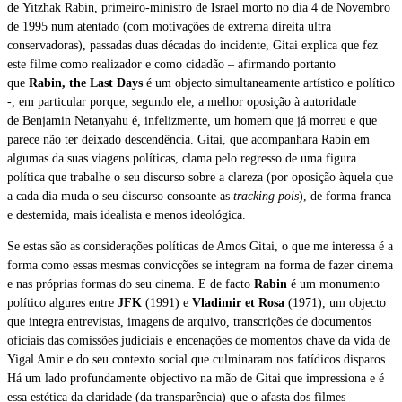
de Yitzhak Rabin, primeiro-ministro de Israel morto no dia 4 de Novembro
de 1995 num atentado (com motivações de extrema direita ultra
conservadoras), passadas duas décadas do incidente, Gitai explica que fez
este filme como realizador e como cidadão – afirmando portanto
que
Rabin, the Last Days
é um objecto simultaneamente artístico e político
-, em particular porque, segundo ele, a melhor oposição à autoridade
de Benjamin Netanyahu é, infelizmente, um homem que já morreu e que
parece não ter deixado descendência. Gitai, que acompanhara Rabin em
algumas da suas viagens políticas, clama pelo regresso de uma figura
política que trabalhe o seu discurso sobre a clareza (por oposição àquela que
a cada dia muda o seu discurso consoante as
tracking pois
), de forma franca
e destemida, mais idealista e menos ideológica.
Se estas são as considerações políticas de Amos Gitai, o que me interessa é a
forma como essas mesmas convicções se integram na forma de fazer cinema
e nas próprias formas do seu cinema. E de facto
Rabin
é um monumento
político algures entre
JFK
(1991) e
Vladimir et Rosa
(1971), um objecto
que integra entrevistas, imagens de arquivo, transcrições de documentos
oficiais das comissões judiciais e encenações de momentos chave da vida de
Yigal Amir e do seu contexto social que culminaram nos fatídicos disparos.
Há um lado profundamente objectivo na mão de Gitai que impressiona e é
essa estética da claridade (da transparência) que o afasta dos filmes