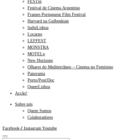
FESTin
Festival de Cinema Argentino
Frames Portuguese Film Festival
Harvard na Gulbenkian
IndieLisboa
Locarno
LEFFEST
MONSTRA
MOTELx
New Horizons
Olhares do Mediterrâneo – Cinema no Feminino
Panorama
Porto/Post/Doc
QueerLisboa
Acção!
Sobre nós
Quem Somos
Colaboradores
Facebook-f
Instagram
Youtube