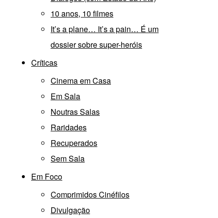
10 anos, 10 filmes
It’s a plane… It’s a pain… É um
dossier sobre super-heróis
Críticas
Cinema em Casa
Em Sala
Noutras Salas
Raridades
Recuperados
Sem Sala
Em Foco
Comprimidos Cinéfilos
Divulgação