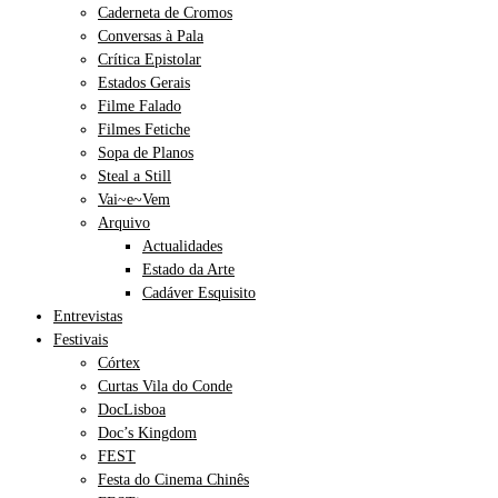
Caderneta de Cromos
Conversas à Pala
Crítica Epistolar
Estados Gerais
Filme Falado
Filmes Fetiche
Sopa de Planos
Steal a Still
Vai~e~Vem
Arquivo
Actualidades
Estado da Arte
Cadáver Esquisito
Entrevistas
Festivais
Córtex
Curtas Vila do Conde
DocLisboa
Doc’s Kingdom
FEST
Festa do Cinema Chinês