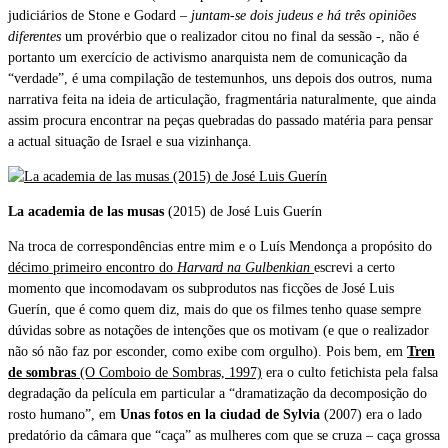
judiciários de Stone e Godard –
juntam-se dois judeus e há três opiniões
diferentes
um provérbio que o realizador citou no final da sessão -, não é
portanto um exercício de activismo anarquista nem de comunicação da
“verdade”, é uma compilação de testemunhos, uns depois dos outros, numa
narrativa feita na ideia de articulação, fragmentária naturalmente, que ainda
assim procura encontrar na peças quebradas do passado matéria para pensar
a actual situação de Israel e sua vizinhança.
La academia de las musas
(2015) de José Luis Guerín
Na troca de correspondências entre mim e o Luís Mendonça a propósito do
décimo primeiro encontro do
Harvard na Gulbenkian
escrevi a certo
momento que incomodavam os subprodutos nas ficções de José Luis
Guerín, que é como quem diz, mais do que os filmes tenho quase sempre
dúvidas sobre as notações de intenções que os motivam (e que o realizador
não só não faz por esconder, como exibe com orgulho). Pois bem, em
Tren
de sombras
(O Comboio de Sombras, 1997)
era o culto fetichista pela falsa
degradação da película em particular a “dramatização da decomposição do
rosto humano”, em
Unas fotos en la ciudad de Sylvia
(2007) era o lado
predatório da câmara que “caça” as mulheres com que se cruza – caça grossa