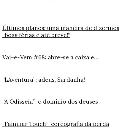
Últimos planos: uma maneira de dizermos
“boas férias e até breve!”
Vai~e~Vem #68: abre-se a caixa e…
“L’Aventura”: adeus, Sardanha!
“A Odisseia”: o domínio dos deuses
“Familiar Touch”: coreografia da perda