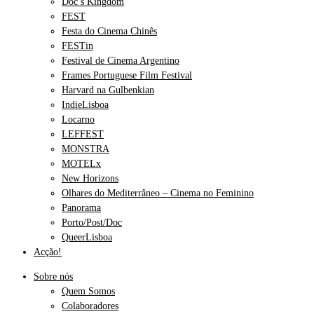
Doc’s Kingdom
FEST
Festa do Cinema Chinês
FESTin
Festival de Cinema Argentino
Frames Portuguese Film Festival
Harvard na Gulbenkian
IndieLisboa
Locarno
LEFFEST
MONSTRA
MOTELx
New Horizons
Olhares do Mediterrâneo – Cinema no Feminino
Panorama
Porto/Post/Doc
QueerLisboa
Acção!
Sobre nós
Quem Somos
Colaboradores