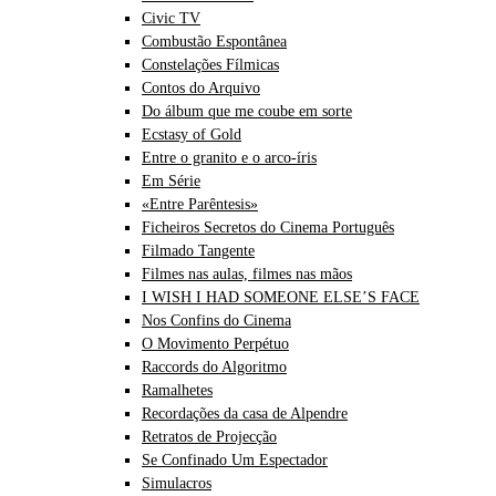
Civic TV
Combustão Espontânea
Constelações Fílmicas
Contos do Arquivo
Do álbum que me coube em sorte
Ecstasy of Gold
Entre o granito e o arco-íris
Em Série
«Entre Parêntesis»
Ficheiros Secretos do Cinema Português
Filmado Tangente
Filmes nas aulas, filmes nas mãos
I WISH I HAD SOMEONE ELSE’S FACE
Nos Confins do Cinema
O Movimento Perpétuo
Raccords do Algoritmo
Ramalhetes
Recordações da casa de Alpendre
Retratos de Projecção
Se Confinado Um Espectador
Simulacros