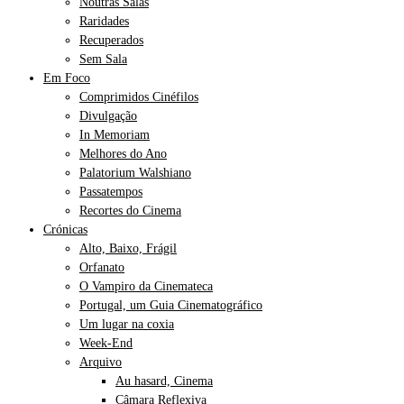
Noutras Salas
Raridades
Recuperados
Sem Sala
Em Foco
Comprimidos Cinéfilos
Divulgação
In Memoriam
Melhores do Ano
Palatorium Walshiano
Passatempos
Recortes do Cinema
Crónicas
Alto, Baixo, Frágil
Orfanato
O Vampiro da Cinemateca
Portugal, um Guia Cinematográfico
Um lugar na coxia
Week-End
Arquivo
Au hasard, Cinema
Câmara Reflexiva