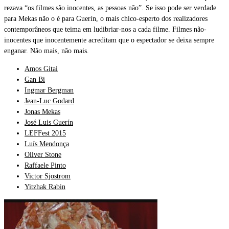
rezava “os filmes são inocentes, as pessoas não”. Se isso pode ser verdade
para Mekas não o é para Guerín, o mais chico-esperto dos realizadores
contemporâneos que teima em ludibriar-nos a cada filme. Filmes não-
inocentes que inocentemente acreditam que o espectador se deixa sempre
enganar. Não mais, não mais.
Amos Gitai
Gan Bi
Ingmar Bergman
Jean-Luc Godard
Jonas Mekas
José Luis Guerín
LEFFest 2015
Luís Mendonça
Oliver Stone
Raffaele Pinto
Victor Sjostrom
Yitzhak Rabin