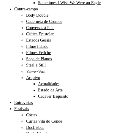
Sometimes I Wish We Were an Eagle
Contra-campo
Body Double
Caderneta de Cromos
Conversas à Pala
Crítica Epistolar
Estados Gerais
Filme Falado
Filmes Fetiche
Sopa de Planos
Steal a Still
Vai~e~Vem
Arquivo
Actualidades
Estado da Arte
Cadáver Esquisito
Entrevistas
Festivais
Córtex
Curtas Vila do Conde
DocLisboa