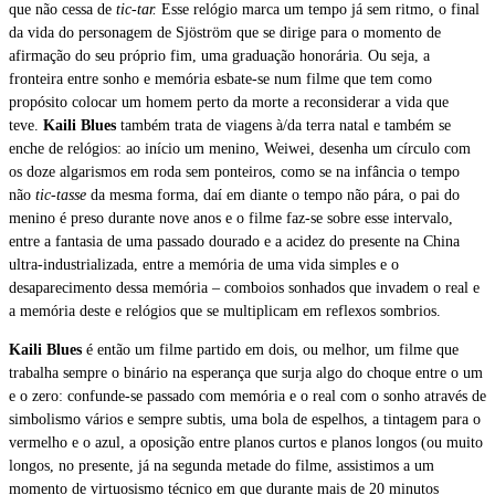
que não cessa de
tic-tar.
Esse relógio marca um tempo já sem ritmo, o final
da vida do personagem de Sjöström que se dirige para o momento de
afirmação do seu próprio fim, uma graduação honorária. Ou seja, a
fronteira entre sonho e memória esbate-se num filme que tem como
propósito colocar um homem perto da morte a reconsiderar a vida que
teve.
Kaili Blues
também trata de viagens à/da terra natal e também se
enche de relógios: ao início um menino, Weiwei, desenha um círculo com
os doze algarismos em roda sem ponteiros, como se na infância o tempo
não
tic-tasse
da mesma forma, daí em diante o tempo não pára, o pai do
menino é preso durante nove anos e o filme faz-se sobre esse intervalo,
entre a fantasia de uma passado dourado e a acidez do presente na China
ultra-industrializada, entre a memória de uma vida simples e o
desaparecimento dessa memória – comboios sonhados que invadem o real e
a memória deste e relógios que se multiplicam em reflexos sombrios.
Kaili Blues
é então um filme partido em dois, ou melhor, um filme que
trabalha sempre o binário na esperança que surja algo do choque entre o um
e o zero: confunde-se passado com memória e o real com o sonho através de
simbolismo vários e sempre subtis, uma bola de espelhos, a tintagem para o
vermelho e o azul, a oposição entre planos curtos e planos longos (ou muito
longos, no presente, já na segunda metade do filme, assistimos a um
momento de virtuosismo técnico em que durante mais de 20 minutos