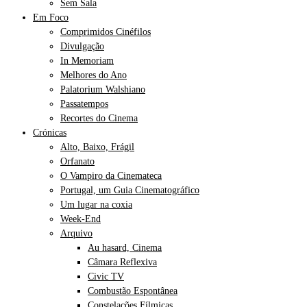
Sem Sala
Em Foco
Comprimidos Cinéfilos
Divulgação
In Memoriam
Melhores do Ano
Palatorium Walshiano
Passatempos
Recortes do Cinema
Crónicas
Alto, Baixo, Frágil
Orfanato
O Vampiro da Cinemateca
Portugal, um Guia Cinematográfico
Um lugar na coxia
Week-End
Arquivo
Au hasard, Cinema
Câmara Reflexiva
Civic TV
Combustão Espontânea
Constelações Fílmicas