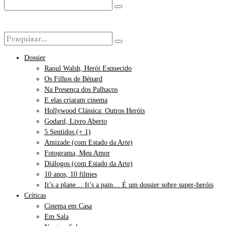
Dossier
Raoul Walsh, Herói Esquecido
Os Filhos de Bénard
Na Presença dos Palhaços
E elas criaram cinema
Hollywood Clássica: Outros Heróis
Godard, Livro Aberto
5 Sentidos (+ 1)
Amizade (com Estado da Arte)
Fotograma, Meu Amor
Diálogos (com Estado da Arte)
10 anos, 10 filmes
It’s a plane… It’s a pain… É um dossier sobre super-heróis
Críticas
Cinema em Casa
Em Sala