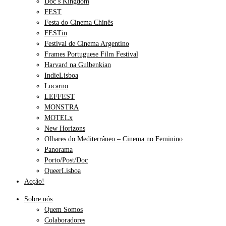
Doc’s Kingdom
FEST
Festa do Cinema Chinês
FESTin
Festival de Cinema Argentino
Frames Portuguese Film Festival
Harvard na Gulbenkian
IndieLisboa
Locarno
LEFFEST
MONSTRA
MOTELx
New Horizons
Olhares do Mediterrâneo – Cinema no Feminino
Panorama
Porto/Post/Doc
QueerLisboa
Acção!
Sobre nós
Quem Somos
Colaboradores