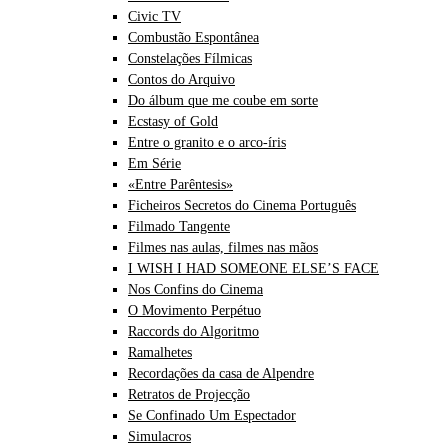
Civic TV
Combustão Espontânea
Constelações Fílmicas
Contos do Arquivo
Do álbum que me coube em sorte
Ecstasy of Gold
Entre o granito e o arco-íris
Em Série
«Entre Parêntesis»
Ficheiros Secretos do Cinema Português
Filmado Tangente
Filmes nas aulas, filmes nas mãos
I WISH I HAD SOMEONE ELSE’S FACE
Nos Confins do Cinema
O Movimento Perpétuo
Raccords do Algoritmo
Ramalhetes
Recordações da casa de Alpendre
Retratos de Projecção
Se Confinado Um Espectador
Simulacros