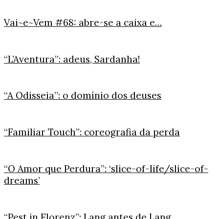
Vai~e~Vem #68: abre-se a caixa e…
“L’Aventura”: adeus, Sardanha!
“A Odisseia”: o domínio dos deuses
“Familiar Touch”: coreografia da perda
“O Amor que Perdura”: ‘slice-of-life/slice-of-
dreams’
“Pest in Florenz”: Lang antes de Lang