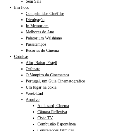
Sem Sala
Em Foco
Comprimidos Cinéfilos
Divulgação
In Memoriam
Melhores do Ano
Palatorium Walshiano
Passatempos
Recortes do Cinema
Crónicas
Alto, Baixo, Frágil
Orfanato
O Vampiro da Cinemateca
Portugal, um Guia Cinematográfico
Um lugar na coxia
Week-End
Arquivo
Au hasard, Cinema
Câmara Reflexiva
Civic TV
Combustão Espontânea
Constelações Fílmicas