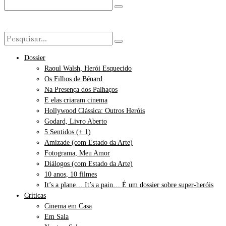
Dossier
Raoul Walsh, Herói Esquecido
Os Filhos de Bénard
Na Presença dos Palhaços
E elas criaram cinema
Hollywood Clássica: Outros Heróis
Godard, Livro Aberto
5 Sentidos (+ 1)
Amizade (com Estado da Arte)
Fotograma, Meu Amor
Diálogos (com Estado da Arte)
10 anos, 10 filmes
It’s a plane… It’s a pain… É um dossier sobre super-heróis
Críticas
Cinema em Casa
Em Sala