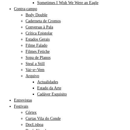
Sometimes I Wish We Were an Eagle
Contra-campo
Body Double
Caderneta de Cromos
Conversas à Pala
Crítica Epistolar
Estados Gerais
Filme Falado
Filmes Fetiche
Sopa de Planos
Steal a Still
Vai~e~Vem
Arquivo
Actualidades
Estado da Arte
Cadáver Esquisito
Entrevistas
Festivais
Córtex
Curtas Vila do Conde
DocLisboa