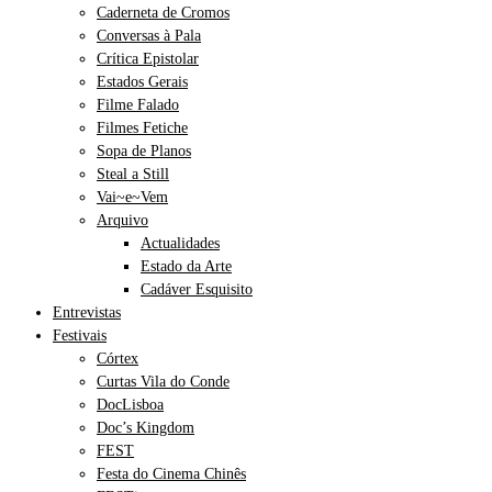
Caderneta de Cromos
Conversas à Pala
Crítica Epistolar
Estados Gerais
Filme Falado
Filmes Fetiche
Sopa de Planos
Steal a Still
Vai~e~Vem
Arquivo
Actualidades
Estado da Arte
Cadáver Esquisito
Entrevistas
Festivais
Córtex
Curtas Vila do Conde
DocLisboa
Doc’s Kingdom
FEST
Festa do Cinema Chinês