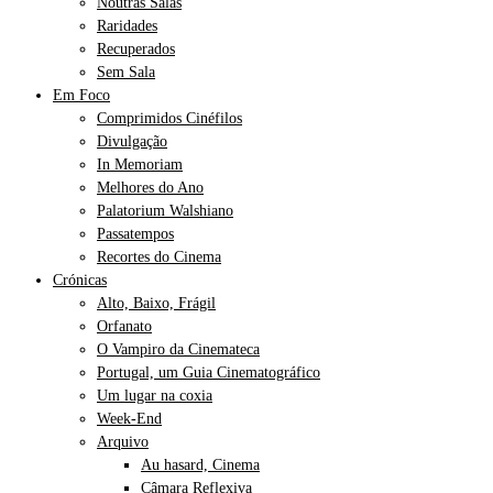
Noutras Salas
Raridades
Recuperados
Sem Sala
Em Foco
Comprimidos Cinéfilos
Divulgação
In Memoriam
Melhores do Ano
Palatorium Walshiano
Passatempos
Recortes do Cinema
Crónicas
Alto, Baixo, Frágil
Orfanato
O Vampiro da Cinemateca
Portugal, um Guia Cinematográfico
Um lugar na coxia
Week-End
Arquivo
Au hasard, Cinema
Câmara Reflexiva