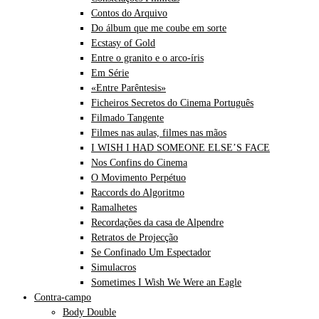
Contos do Arquivo
Do álbum que me coube em sorte
Ecstasy of Gold
Entre o granito e o arco-íris
Em Série
«Entre Parêntesis»
Ficheiros Secretos do Cinema Português
Filmado Tangente
Filmes nas aulas, filmes nas mãos
I WISH I HAD SOMEONE ELSE’S FACE
Nos Confins do Cinema
O Movimento Perpétuo
Raccords do Algoritmo
Ramalhetes
Recordações da casa de Alpendre
Retratos de Projecção
Se Confinado Um Espectador
Simulacros
Sometimes I Wish We Were an Eagle
Contra-campo
Body Double