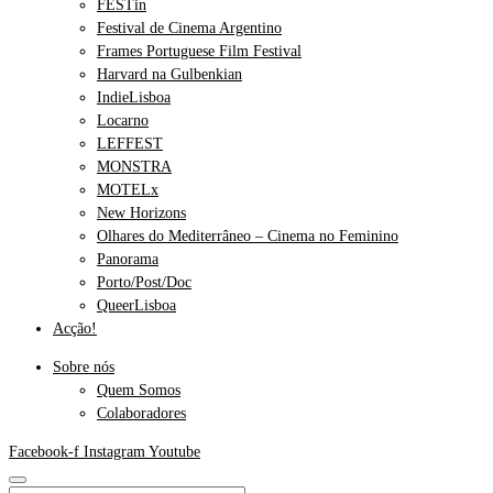
FESTin
Festival de Cinema Argentino
Frames Portuguese Film Festival
Harvard na Gulbenkian
IndieLisboa
Locarno
LEFFEST
MONSTRA
MOTELx
New Horizons
Olhares do Mediterrâneo – Cinema no Feminino
Panorama
Porto/Post/Doc
QueerLisboa
Acção!
Sobre nós
Quem Somos
Colaboradores
Facebook-f
Instagram
Youtube