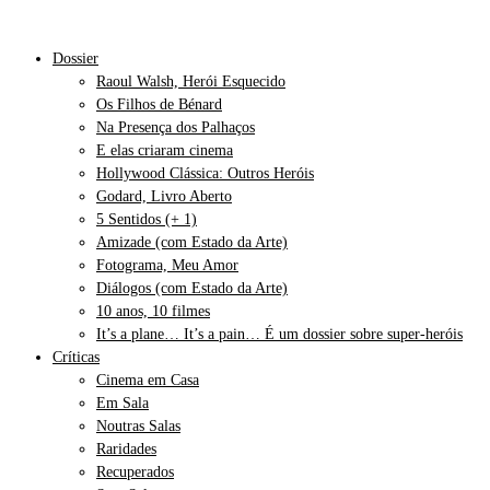
Dossier
Raoul Walsh, Herói Esquecido
Os Filhos de Bénard
Na Presença dos Palhaços
E elas criaram cinema
Hollywood Clássica: Outros Heróis
Godard, Livro Aberto
5 Sentidos (+ 1)
Amizade (com Estado da Arte)
Fotograma, Meu Amor
Diálogos (com Estado da Arte)
10 anos, 10 filmes
It’s a plane… It’s a pain… É um dossier sobre super-heróis
Críticas
Cinema em Casa
Em Sala
Noutras Salas
Raridades
Recuperados