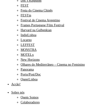
Doc’s Kingdom
FEST
Festa do Cinema Chinês
FESTin
Festival de Cinema Argentino
Frames Portuguese Film Festival
Harvard na Gulbenkian
IndieLisboa
Locarno
LEFFEST
MONSTRA
MOTELx
New Horizons
Olhares do Mediterrâneo – Cinema no Feminino
Panorama
Porto/Post/Doc
QueerLisboa
Acção!
Sobre nós
Quem Somos
Colaboradores