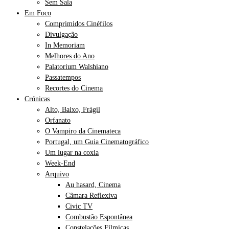
Sem Sala
Em Foco
Comprimidos Cinéfilos
Divulgação
In Memoriam
Melhores do Ano
Palatorium Walshiano
Passatempos
Recortes do Cinema
Crónicas
Alto, Baixo, Frágil
Orfanato
O Vampiro da Cinemateca
Portugal, um Guia Cinematográfico
Um lugar na coxia
Week-End
Arquivo
Au hasard, Cinema
Câmara Reflexiva
Civic TV
Combustão Espontânea
Constelações Fílmicas