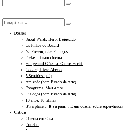
Dossier
Raoul Walsh, Herói Esquecido
Os Filhos de Bénard
Na Presença dos Palhaços
E elas criaram cinema
Hollywood Clássica: Outros Heróis
Godard, Livro Aberto
5 Sentidos (+ 1)
Amizade (com Estado da Arte)
Fotograma, Meu Amor
Diálogos (com Estado da Arte)
10 anos, 10 filmes
It’s a plane… It’s a pain… É um dossier sobre super-heróis
Críticas
Cinema em Casa
Em Sala