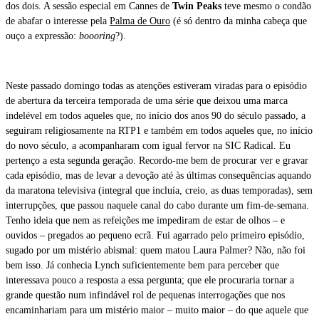
dos dois. A sessão especial em Cannes de
Twin Peaks
teve mesmo o condão
de abafar o interesse pela
Palma de Ouro
(é só dentro da minha cabeça que
ouço a expressão:
boooring
?).
Neste passado domingo todas as atenções estiveram viradas para o episódio
de abertura da terceira temporada de uma série que deixou uma marca
indelével em todos aqueles que, no início dos anos 90 do século passado, a
seguiram religiosamente na RTP1 e também em todos aqueles que, no início
do novo século, a acompanharam com igual fervor na SIC Radical. Eu
pertenço a esta segunda geração. Recordo-me bem de procurar ver e gravar
cada episódio, mas de levar a devoção até às últimas consequências aquando
da maratona televisiva (integral que incluía, creio, as duas temporadas), sem
interrupções, que passou naquele canal do cabo durante um fim-de-semana.
Tenho ideia que nem as refeições me impediram de estar de olhos – e
ouvidos – pregados ao pequeno ecrã. Fui agarrado pelo primeiro episódio,
sugado por um mistério abismal: quem matou Laura Palmer? Não, não foi
bem isso. Já conhecia Lynch suficientemente bem para perceber que
interessava pouco a resposta a essa pergunta; que ele procuraria tornar a
grande questão num infindável rol de pequenas interrogações que nos
encaminhariam para um mistério maior – muito maior – do que aquele que