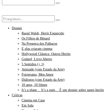
Dossier
Raoul Walsh, Herói Esquecido
Os Filhos de Bénard
Na Presença dos Palhaços
E elas criaram cinema
Hollywood Clássica: Outros Heróis
Godard, Livro Aberto
5 Sentidos (+ 1)
Amizade (com Estado da Arte)
Fotograma, Meu Amor
Diálogos (com Estado da Arte)
10 anos, 10 filmes
It’s a plane… It’s a pain… É um dossier sobre super-heróis
Críticas
Cinema em Casa
Em Sala