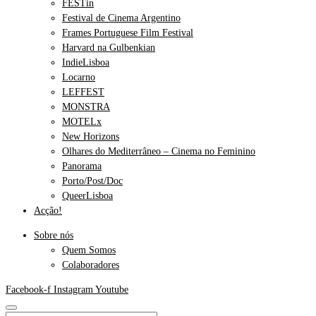
FESTin
Festival de Cinema Argentino
Frames Portuguese Film Festival
Harvard na Gulbenkian
IndieLisboa
Locarno
LEFFEST
MONSTRA
MOTELx
New Horizons
Olhares do Mediterrâneo – Cinema no Feminino
Panorama
Porto/Post/Doc
QueerLisboa
Acção!
Sobre nós
Quem Somos
Colaboradores
Facebook-f
Instagram
Youtube