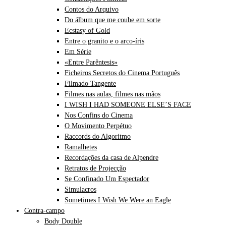
Contos do Arquivo
Do álbum que me coube em sorte
Ecstasy of Gold
Entre o granito e o arco-íris
Em Série
«Entre Parêntesis»
Ficheiros Secretos do Cinema Português
Filmado Tangente
Filmes nas aulas, filmes nas mãos
I WISH I HAD SOMEONE ELSE’S FACE
Nos Confins do Cinema
O Movimento Perpétuo
Raccords do Algoritmo
Ramalhetes
Recordações da casa de Alpendre
Retratos de Projecção
Se Confinado Um Espectador
Simulacros
Sometimes I Wish We Were an Eagle
Contra-campo
Body Double