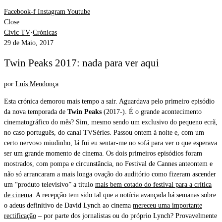
Facebook-f
Instagram
Youtube
Close
Civic TV
·
Crónicas
29 de Maio, 2017
Twin Peaks 2017: nada para ver aqui
por
Luís Mendonça
Esta crónica demorou mais tempo a sair. Aguardava pelo primeiro episódio
da nova temporada de
Twin Peaks
(2017-). É o grande acontecimento
cinematográfico do mês? Sim, mesmo sendo um exclusivo do pequeno ecrã,
no caso português, do canal TVSéries. Passou ontem à noite e, com um
certo nervoso miudinho, lá fui eu sentar-me no sofá para ver o que esperava
ser um grande momento de cinema. Os dois primeiros episódios foram
mostrados, com pompa e circunstância, no Festival de Cannes anteontem e
não só arrancaram a mais longa ovação do auditório como fizeram ascender
um “produto televisivo” a título
mais bem cotado do festival para a crítica
de cinema
. A recepção tem sido tal que a notícia avançada há semanas sobre
o adeus definitivo de David Lynch ao cinema
mereceu uma importante
rectificação
– por parte dos jornalistas ou do próprio Lynch? Provavelmente