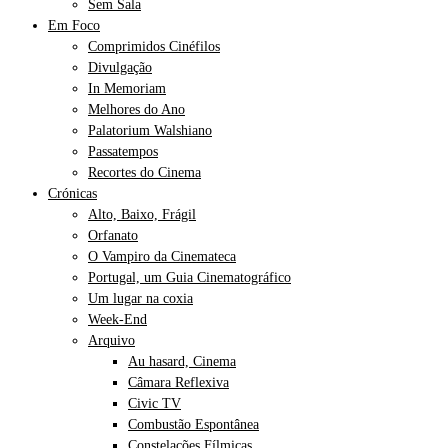
Sem Sala
Em Foco
Comprimidos Cinéfilos
Divulgação
In Memoriam
Melhores do Ano
Palatorium Walshiano
Passatempos
Recortes do Cinema
Crónicas
Alto, Baixo, Frágil
Orfanato
O Vampiro da Cinemateca
Portugal, um Guia Cinematográfico
Um lugar na coxia
Week-End
Arquivo
Au hasard, Cinema
Câmara Reflexiva
Civic TV
Combustão Espontânea
Constelações Fílmicas