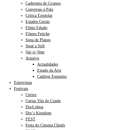
Caderneta de Cromos
Conversas à Pala
Crítica Epistolar
Estados Gerais
Filme Falado
Filmes Fetiche
Sopa de Planos
Steal a Still
Vai~e~Vem
Arquivo
Actualidades
Estado da Arte
Cadáver Esquisito
Entrevistas
Festivais
Córtex
Curtas Vila do Conde
DocLisboa
Doc’s Kingdom
FEST
Festa do Cinema Chinês