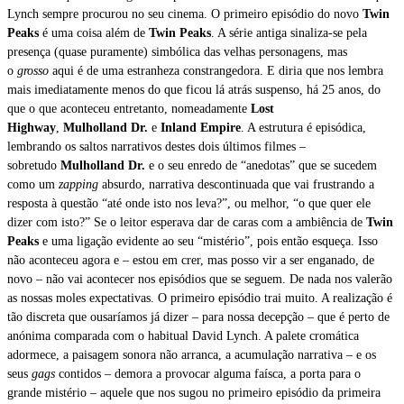
Lynch sempre procurou no seu cinema. O primeiro episódio do novo
Twin
Peaks
é uma coisa além de
Twin Peaks
. A série antiga sinaliza-se pela
presença (quase puramente) simbólica das velhas personagens, mas
o
grosso
aqui é de uma estranheza constrangedora. E diria que nos lembra
mais imediatamente menos do que ficou lá atrás suspenso, há 25 anos, do
que o que aconteceu entretanto, nomeadamente
Lost
Highway
,
Mulholland Dr.
e
Inland Empire
. A estrutura é episódica,
lembrando os saltos narrativos destes dois últimos filmes –
sobretudo
Mulholland Dr.
e o seu enredo de “anedotas” que se sucedem
como um
zapping
absurdo, narrativa descontinuada que vai frustrando a
resposta à questão “até onde isto nos leva?”, ou melhor, “o que quer ele
dizer com isto?” Se o leitor esperava dar de caras com a ambiência de
Twin
Peaks
e uma ligação evidente ao seu “mistério”, pois então esqueça. Isso
não aconteceu agora e – estou em crer, mas posso vir a ser enganado, de
novo – não vai acontecer nos episódios que se seguem. De nada nos valerão
as nossas moles expectativas. O primeiro episódio trai muito. A realização é
tão discreta que ousaríamos já dizer – para nossa decepção – que é perto de
anónima comparada com o habitual David Lynch. A palete cromática
adormece, a paisagem sonora não arranca, a acumulação narrativa – e os
seus
gags
contidos – demora a provocar alguma faísca, a porta para o
grande mistério – aquele que nos sugou no primeiro episódio da primeira