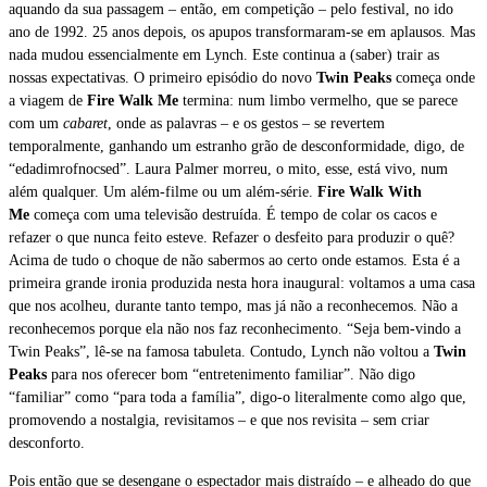
aquando da sua passagem – então, em competição – pelo festival, no ido
ano de 1992. 25 anos depois, os apupos transformaram-se em aplausos. Mas
nada mudou essencialmente em Lynch. Este continua a (saber) trair as
nossas expectativas. O primeiro episódio do novo
Twin Peaks
começa onde
a viagem de
Fire Walk Me
termina: num limbo vermelho, que se parece
com um
cabaret
, onde as palavras – e os gestos – se revertem
temporalmente, ganhando um estranho grão de desconformidade, digo, de
“edadimrofnocsed”. Laura Palmer morreu, o mito, esse, está vivo, num
além qualquer. Um além-filme ou um além-série.
Fire Walk With
Me
começa com uma televisão destruída. É tempo de colar os cacos e
refazer o que nunca feito esteve. Refazer o desfeito para produzir o quê?
Acima de tudo o choque de não sabermos ao certo onde estamos. Esta é a
primeira grande ironia produzida nesta hora inaugural: voltamos a uma casa
que nos acolheu, durante tanto tempo, mas já não a reconhecemos. Não a
reconhecemos porque ela não nos faz reconhecimento. “Seja bem-vindo a
Twin Peaks”, lê-se na famosa tabuleta. Contudo, Lynch não voltou a
Twin
Peaks
para nos oferecer bom “entretenimento familiar”. Não digo
“familiar” como “para toda a família”, digo-o literalmente como algo que,
promovendo a nostalgia, revisitamos – e que nos revisita – sem criar
desconforto.
Pois então que se desengane o espectador mais distraído – e alheado do que