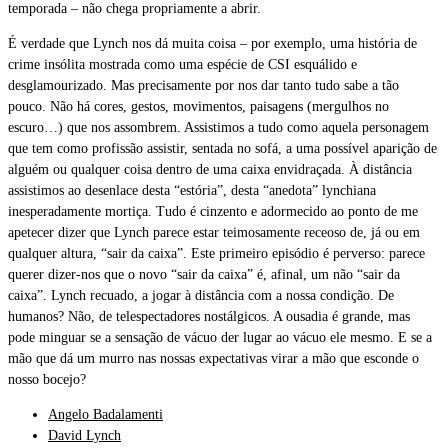
temporada – não chega propriamente a abrir.
É verdade que Lynch nos dá muita coisa – por exemplo, uma história de
crime insólita mostrada como uma espécie de CSI esquálido e
desglamourizado. Mas precisamente por nos dar tanto tudo sabe a tão
pouco. Não há cores, gestos, movimentos, paisagens (mergulhos no
escuro…) que nos assombrem. Assistimos a tudo como aquela personagem
que tem como profissão assistir, sentada no sofá, a uma possível aparição de
alguém ou qualquer coisa dentro de uma caixa envidraçada. À distância
assistimos ao desenlace desta “estória”, desta “anedota” lynchiana
inesperadamente mortiça. Tudo é cinzento e adormecido ao ponto de me
apetecer dizer que Lynch parece estar teimosamente receoso de, já ou em
qualquer altura, “sair da caixa”. Este primeiro episódio é perverso: parece
querer dizer-nos que o novo “sair da caixa” é, afinal, um não “sair da
caixa”. Lynch recuado, a jogar à distância com a nossa condição. De
humanos? Não, de telespectadores nostálgicos. A ousadia é grande, mas
pode minguar se a sensação de vácuo der lugar ao vácuo ele mesmo. E se a
mão que dá um murro nas nossas expectativas virar a mão que esconde o
nosso bocejo?
Angelo Badalamenti
David Lynch