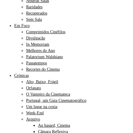
Noutras Salas
Raridades
Recuperados
Sem Sala
Em Foco
Comprimidos Cinéfilos
Divulgação
In Memoriam
Melhores do Ano
Palatorium Walshiano
Passatempos
Recortes do Cinema
Crónicas
Alto, Baixo, Frágil
Orfanato
O Vampiro da Cinemateca
Portugal, um Guia Cinematográfico
Um lugar na coxia
Week-End
Arquivo
Au hasard, Cinema
Câmara Reflexiva