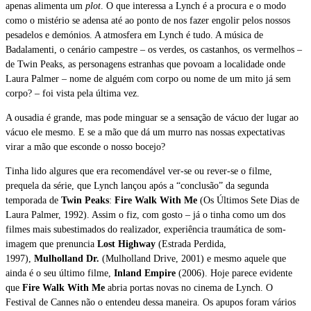
apenas alimenta um
plot
. O que interessa a Lynch é a procura e o modo
como o mistério se adensa até ao ponto de nos fazer engolir pelos nossos
pesadelos e demónios. A atmosfera em Lynch é tudo. A música de
Badalamenti, o cenário campestre – os verdes, os castanhos, os vermelhos –
de Twin Peaks, as personagens estranhas que povoam a localidade onde
Laura Palmer – nome de alguém com corpo ou nome de um mito já sem
corpo? – foi vista pela última vez.
A ousadia é grande, mas pode minguar se a sensação de vácuo der lugar ao
vácuo ele mesmo. E se a mão que dá um murro nas nossas expectativas
virar a mão que esconde o nosso bocejo?
Tinha lido algures que era recomendável ver-se ou rever-se o filme,
prequela da série, que Lynch lançou após a “conclusão” da segunda
temporada de
Twin Peaks
:
Fire Walk With Me
(Os Últimos Sete Dias de
Laura Palmer, 1992). Assim o fiz, com gosto – já o tinha como um dos
filmes mais subestimados do realizador, experiência traumática de som-
imagem que prenuncia
Lost Highway
(Estrada Perdida,
1997),
Mulholland Dr.
(Mulholland Drive, 2001)
e mesmo aquele que
ainda é o seu último filme,
Inland Empire
(2006). Hoje parece evidente
que
Fire Walk With Me
abria portas novas no cinema de Lynch. O
Festival de Cannes não o entendeu dessa maneira. Os apupos foram vários