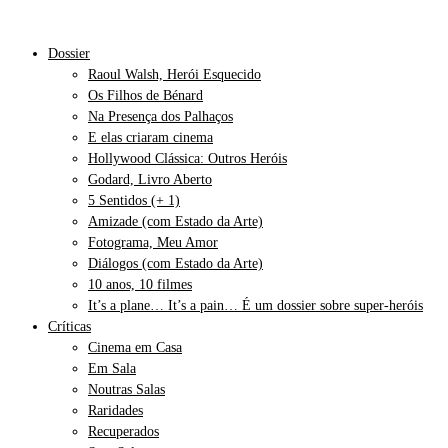
Dossier
Raoul Walsh, Herói Esquecido
Os Filhos de Bénard
Na Presença dos Palhaços
E elas criaram cinema
Hollywood Clássica: Outros Heróis
Godard, Livro Aberto
5 Sentidos (+ 1)
Amizade (com Estado da Arte)
Fotograma, Meu Amor
Diálogos (com Estado da Arte)
10 anos, 10 filmes
It’s a plane… It’s a pain… É um dossier sobre super-heróis
Críticas
Cinema em Casa
Em Sala
Noutras Salas
Raridades
Recuperados