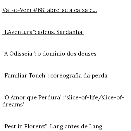
Vai~e~Vem #68: abre-se a caixa e…
“L’Aventura”: adeus, Sardanha!
“A Odisseia”: o domínio dos deuses
“Familiar Touch”: coreografia da perda
“O Amor que Perdura”: ‘slice-of-life/slice-of-
dreams’
“Pest in Florenz”: Lang antes de Lang