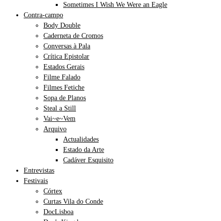
Sometimes I Wish We Were an Eagle
Contra-campo
Body Double
Caderneta de Cromos
Conversas à Pala
Crítica Epistolar
Estados Gerais
Filme Falado
Filmes Fetiche
Sopa de Planos
Steal a Still
Vai~e~Vem
Arquivo
Actualidades
Estado da Arte
Cadáver Esquisito
Entrevistas
Festivais
Córtex
Curtas Vila do Conde
DocLisboa