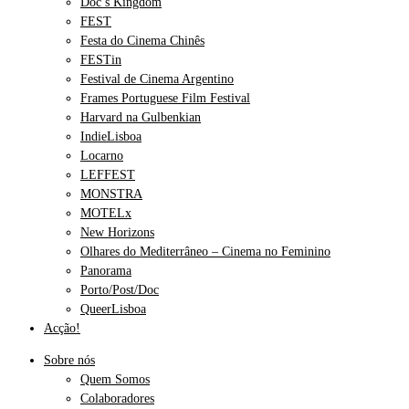
Doc’s Kingdom
FEST
Festa do Cinema Chinês
FESTin
Festival de Cinema Argentino
Frames Portuguese Film Festival
Harvard na Gulbenkian
IndieLisboa
Locarno
LEFFEST
MONSTRA
MOTELx
New Horizons
Olhares do Mediterrâneo – Cinema no Feminino
Panorama
Porto/Post/Doc
QueerLisboa
Acção!
Sobre nós
Quem Somos
Colaboradores