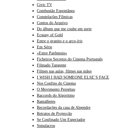
Civic TV
Combustão Espontânea
Constelações Fílmicas
Contos do Arquivo
Do álbum que me coube em sorte
Ecstasy of Gold
Entre o granito e o arco-íris
Em Série
«Entre Parêntesis»
Ficheiros Secretos do Cinema Português
Filmado Tangente
Filmes nas aulas, filmes nas mãos
I WISH I HAD SOMEONE ELSE’S FACE
Nos Confins do Cinema
O Movimento Perpétuo
Raccords do Algoritmo
Ramalhetes
Recordações da casa de Alpendre
Retratos de Projecção
Se Confinado Um Espectador
Simulacros