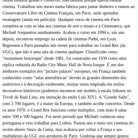
Ainda estudou gestão e comércio, mas desistiu porque queria estudar
cinema. Trabalhou seis meses numa fábrica para juntar dinheiro e rumou ao
Conservatoire Libre du Cinéma Français, em Paris, onde aprendeu
montagem (ainda em película). Qualquer curso de cinema em Paris
completa-se com as idas aos cinemas de arte e ensaio e à Cinemateca, que
Michaël frequentou assiduamente. Acabou o curso em 1994 e, um ano
depois, encontrou emprego na cadeia de cinemas Pathé, em Lyon.
Regressou a Paris passados seis meses para trabalhar no Grand Rex (da
UGC), que não é uma sala de cinema qualquer. Classificado como
“monument historique” desde 1981, foi construído em 1930 como uma
réplica reduzida do Radio City Music Hall de Nova Iorque. É um dos
melhores exemplos dos “picture palaces” europeus, em França também
conhecidos como “salas atmosféricas” devido às grandes dimensões dos
auditórios e à decoração exuberante, muitas vezes inspirada em estilos
decorativos históricos (podemos encontrar um modelo à escala lisboeta no
Tivoli de Raul Lino, em imitação do estilo Luís XIV). A “Grande Salle”,
com 2.700 lugares, é a maior da Europa, e também acolhe concertos. Desde
os anos 1970, o Grand Rex funciona como multiplex, com mais 6 salas
entre 500 e 100 lugares. Foi neste período que Michaël conheceu uma
portuguesa e veio trabalhar para Lisboa. Passou ano e meio nos cinemas do
recém-aberto Vasco da Gama, mas acabaria por voltar a França e aos
multiplexes da UGC nos arredores de Paris. Confessa que sempre gostou