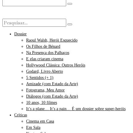
Dossier
Raoul Walsh, Herói Esquecido
Os Filhos de Bénard
Na Presença dos Palhaços
E elas criaram cinema
Hollywood Clássica: Outros Heróis
Godard, Livro Aberto
5 Sentidos (+ 1)
Amizade (com Estado da Arte)
Fotograma, Meu Amor
Diálogos (com Estado da Arte)
10 anos, 10 filmes
It’s a plane… It’s a pain… É um dossier sobre super-heróis
Críticas
Cinema em Casa
Em Sala