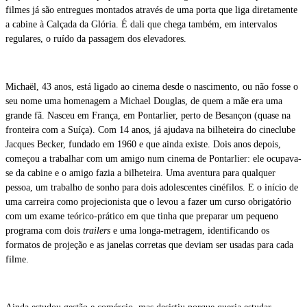
filmes já são entregues montados através de uma porta que liga diretamente
a cabine à Calçada da Glória. É dali que chega também, em intervalos
regulares, o ruído da passagem dos elevadores.
Michaël, 43 anos, está ligado ao cinema desde o nascimento, ou não fosse o
seu nome uma homenagem a Michael Douglas, de quem a mãe era uma
grande fã. Nasceu em França, em Pontarlier, perto de Besançon (quase na
fronteira com a Suíça). Com 14 anos, já ajudava na bilheteira do cineclube
Jacques Becker, fundado em 1960 e que ainda existe. Dois anos depois,
começou a trabalhar com um amigo num cinema de Pontarlier: ele ocupava-
se da cabine e o amigo fazia a bilheteira. Uma aventura para qualquer
pessoa, um trabalho de sonho para dois adolescentes cinéfilos. E o início de
uma carreira como projecionista que o levou a fazer um curso obrigatório
com um exame teórico-prático em que tinha que preparar um pequeno
programa com dois
trailers
e uma longa-metragem, identificando os
formatos de projeção e as janelas corretas que deviam ser usadas para cada
filme.