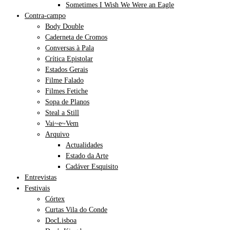
Sometimes I Wish We Were an Eagle
Contra-campo
Body Double
Caderneta de Cromos
Conversas à Pala
Crítica Epistolar
Estados Gerais
Filme Falado
Filmes Fetiche
Sopa de Planos
Steal a Still
Vai~e~Vem
Arquivo
Actualidades
Estado da Arte
Cadáver Esquisito
Entrevistas
Festivais
Córtex
Curtas Vila do Conde
DocLisboa