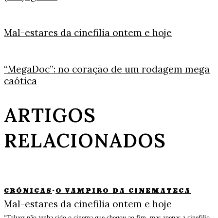
Mal-estares da cinefilia ontem e hoje
“MegaDoc”: no coração de um rodagem mega
caótica
ARTIGOS
RELACIONADOS
CRÓNICAS
·
O VAMPIRO DA CINEMATECA
Mal-estares da cinefilia ontem e hoje
“Talvez não tenha sido o cinema que chegou ao fim, mas apenas a cinefilia