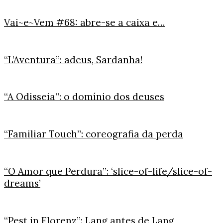
Vai~e~Vem #68: abre-se a caixa e…
“L’Aventura”: adeus, Sardanha!
“A Odisseia”: o domínio dos deuses
“Familiar Touch”: coreografia da perda
“O Amor que Perdura”: ‘slice-of-life/slice-of-
dreams’
“Pest in Florenz”: Lang antes de Lang