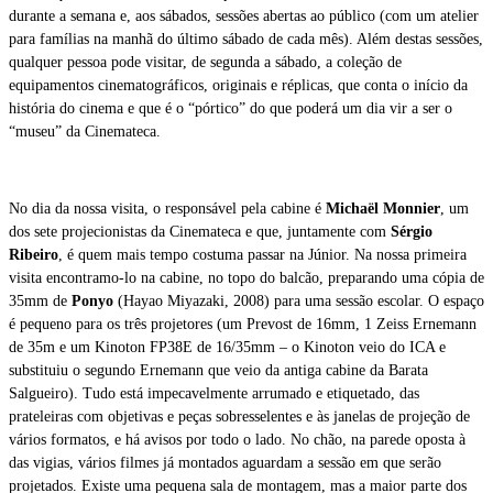
durante a semana e, aos sábados, sessões abertas ao público (com um atelier
para famílias na manhã do último sábado de cada mês). Além destas sessões,
qualquer pessoa pode visitar, de segunda a sábado, a coleção de
equipamentos cinematográficos, originais e réplicas, que conta o início da
história do cinema e que é o “pórtico” do que poderá um dia vir a ser o
“museu” da Cinemateca.
No dia da nossa visita, o responsável pela cabine é
Michaël Monnier
, um
dos sete projecionistas da Cinemateca e que, juntamente com
Sérgio
Ribeiro
, é quem mais tempo costuma passar na Júnior. Na nossa primeira
visita encontramo-lo na cabine, no topo do balcão, preparando uma cópia de
35mm de
Ponyo
(Hayao Miyazaki, 2008) para uma sessão escolar. O espaço
é pequeno para os três projetores (um Prevost de 16mm, 1 Zeiss Ernemann
de 35m e um Kinoton FP38E de 16/35mm – o Kinoton veio do ICA e
substituiu o segundo Ernemann que veio da antiga cabine da Barata
Salgueiro). Tudo está impecavelmente arrumado e etiquetado, das
prateleiras com objetivas e peças sobresselentes e às janelas de projeção de
vários formatos, e há avisos por todo o lado. No chão, na parede oposta à
das vigias, vários filmes já montados aguardam a sessão em que serão
projetados. Existe uma pequena sala de montagem, mas a maior parte dos