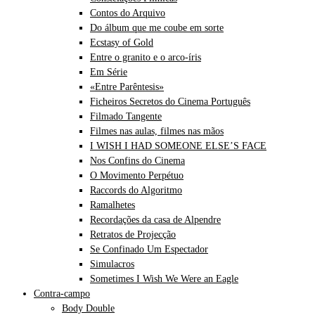
Contos do Arquivo
Do álbum que me coube em sorte
Ecstasy of Gold
Entre o granito e o arco-íris
Em Série
«Entre Parêntesis»
Ficheiros Secretos do Cinema Português
Filmado Tangente
Filmes nas aulas, filmes nas mãos
I WISH I HAD SOMEONE ELSE’S FACE
Nos Confins do Cinema
O Movimento Perpétuo
Raccords do Algoritmo
Ramalhetes
Recordações da casa de Alpendre
Retratos de Projecção
Se Confinado Um Espectador
Simulacros
Sometimes I Wish We Were an Eagle
Contra-campo
Body Double