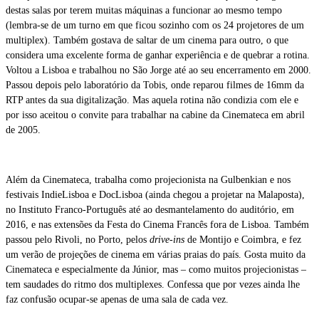
destas salas por terem muitas máquinas a funcionar ao mesmo tempo
(lembra-se de um turno em que ficou sozinho com os 24 projetores de um
multiplex). Também gostava de saltar de um cinema para outro, o que
considera uma excelente forma de ganhar experiência e de quebrar a rotina.
Voltou a Lisboa e trabalhou no São Jorge até ao seu encerramento em 2000.
Passou depois pelo laboratório da Tobis, onde reparou filmes de 16mm da
RTP antes da sua digitalização. Mas aquela rotina não condizia com ele e
por isso aceitou o convite para trabalhar na cabine da Cinemateca em abril
de 2005.
Além da Cinemateca, trabalha como projecionista na Gulbenkian e nos
festivais IndieLisboa e DocLisboa (ainda chegou a projetar na Malaposta),
no Instituto Franco-Português até ao desmantelamento do auditório, em
2016, e nas extensões da Festa do Cinema Francês fora de Lisboa. Também
passou pelo Rivoli, no Porto, pelos
drive-ins
de Montijo e Coimbra, e fez
um verão de projeções de cinema em várias praias do país. Gosta muito da
Cinemateca e especialmente da Júnior, mas – como muitos projecionistas –
tem saudades do ritmo dos multiplexes. Confessa que por vezes ainda lhe
faz confusão ocupar-se apenas de uma sala de cada vez.