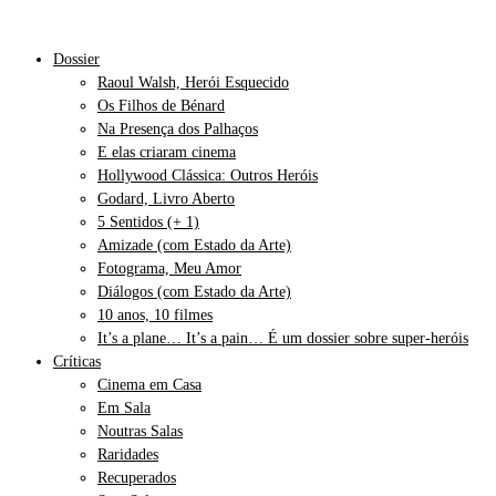
Dossier
Raoul Walsh, Herói Esquecido
Os Filhos de Bénard
Na Presença dos Palhaços
E elas criaram cinema
Hollywood Clássica: Outros Heróis
Godard, Livro Aberto
5 Sentidos (+ 1)
Amizade (com Estado da Arte)
Fotograma, Meu Amor
Diálogos (com Estado da Arte)
10 anos, 10 filmes
It’s a plane… It’s a pain… É um dossier sobre super-heróis
Críticas
Cinema em Casa
Em Sala
Noutras Salas
Raridades
Recuperados