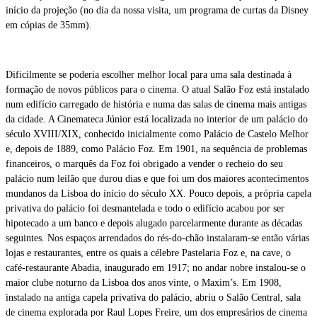
início da projeção (no dia da nossa visita, um programa de curtas da Disney
em cópias de 35mm).
Dificilmente se poderia escolher melhor local para uma sala destinada à
formação de novos públicos para o cinema. O atual Salão Foz está instalado
num edifício carregado de história e numa das salas de cinema mais antigas
da cidade. A Cinemateca Júnior está localizada no interior de um palácio do
século XVIII/XIX, conhecido inicialmente como Palácio de Castelo Melhor
e, depois de 1889, como Palácio Foz. Em 1901, na sequência de problemas
financeiros, o marquês da Foz foi obrigado a vender o recheio do seu
palácio num leilão que durou dias e que foi um dos maiores acontecimentos
mundanos da Lisboa do início do século XX. Pouco depois, a própria capela
privativa do palácio foi desmantelada e todo o edifício acabou por ser
hipotecado a um banco e depois alugado parcelarmente durante as décadas
seguintes. Nos espaços arrendados do rés-do-chão instalaram-se então várias
lojas e restaurantes, entre os quais a célebre Pastelaria Foz e, na cave, o
café-restaurante Abadia, inaugurado em 1917; no andar nobre instalou-se o
maior clube noturno da Lisboa dos anos vinte, o Maxim’s. Em 1908,
instalado na antiga capela privativa do palácio, abriu o Salão Central, sala
de cinema explorada por Raul Lopes Freire, um dos empresários de cinema