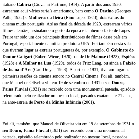
italiano
Cabiria
(Giovanni Pastrone, 1914). A partir dos anos 1920,
estrearam aqui vários
serials
americanos, bem como
O Destino
(Georges
Pallu, 1922) e
Mulheres da Beira
(Rino Lupo, 1923), dois êxitos do
cinema mudo português. Até ao final da década de 1920, estrearam vários
filmes alemães, assinalando o gosto da época e também o facto de Lopes
Freire ter sido um dos principais distribuidores de filmes desse país em
Portugal, especialmente da mítica produtora UFA. Foi também nesta sala
que tiveram lugar as estreias portuguesas de, por exemplo,
O Gabinete do
Doutor Caligari
(Robert Wiene, 1920), ou de
Dr Mabuse
(1922),
Espiões
(1928) e
A Mulher na Lua
(1929), todos de Fritz Lang, ou ainda a
Paixão
de Joana d’Arc
(Carl Dreyer, 1928). A partir de 1931, tiveram lugar as
primeiras sessões de cinema sonoro no Central Cinema. Foi ali, também,
que Manoel de Oliveira viu em 19 de setembro de 1931 o seu
Douro,
Faina Fluvial
(1931) ser recebido com uma monumental pateada, episódio
relembrado pelo realizador no mesmo local, passados exatamente 71 anos,
na ante-estreia de
Porto da Minha Infância
(2001).
Foi ali, também, que Manoel de Oliveira viu em 19 de setembro de 1931 o
seu
Douro, Faina Fluvial
(1931) ser recebido com uma monumental
pateada, episódio relembrado pelo realizador no mesmo local, passados