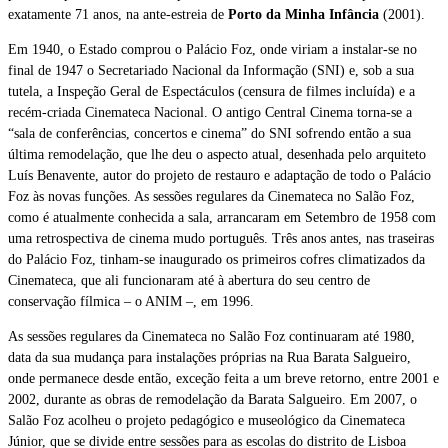
exatamente 71 anos, na ante-estreia de
Porto da Minha Infância
(2001).
Em 1940, o Estado comprou o Palácio Foz, onde viriam a instalar-se no
final de 1947 o Secretariado Nacional da Informação (SNI) e, sob a sua
tutela, a Inspeção Geral de Espectáculos (censura de filmes incluída) e a
recém-criada Cinemateca Nacional. O antigo Central Cinema torna-se a
“sala de conferências, concertos e cinema” do SNI sofrendo então a sua
última remodelação, que lhe deu o aspecto atual, desenhada pelo arquiteto
Luís Benavente, autor do projeto de restauro e adaptação de todo o Palácio
Foz às novas funções. As sessões regulares da Cinemateca no Salão Foz,
como é atualmente conhecida a sala, arrancaram em Setembro de 1958 com
uma retrospectiva de cinema mudo português. Três anos antes, nas traseiras
do Palácio Foz, tinham-se inaugurado os primeiros cofres climatizados da
Cinemateca, que ali funcionaram até à abertura do seu centro de
conservação fílmica – o ANIM –, em 1996.
As sessões regulares da Cinemateca no Salão Foz continuaram até 1980,
data da sua mudança para instalações próprias na Rua Barata Salgueiro,
onde permanece desde então, exceção feita a um breve retorno, entre 2001 e
2002, durante as obras de remodelação da Barata Salgueiro. Em 2007, o
Salão Foz acolheu o projeto pedagógico e museológico da Cinemateca
Júnior, que se divide entre sessões para as escolas do distrito de Lisboa