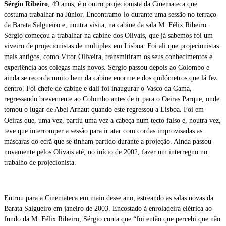
Sérgio Ribeiro
, 49 anos, é o outro projecionista da Cinemateca que
costuma trabalhar na Júnior. Encontramo-lo durante uma sessão no terraço
da Barata Salgueiro e, noutra visita, na cabine da sala M. Félix Ribeiro.
Sérgio começou a trabalhar na cabine dos Olivais, que já sabemos foi um
viveiro de projecionistas de multiplex em Lisboa. Foi ali que projecionistas
mais antigos, como Vítor Oliveira, transmitiram os seus conhecimentos e
experiência aos colegas mais novos. Sérgio passou depois ao Colombo e
ainda se recorda muito bem da cabine enorme e dos quilómetros que lá fez
dentro. Foi chefe de cabine e dali foi inaugurar o Vasco da Gama,
regressando brevemente ao Colombo antes de ir para o Oeiras Parque, onde
tomou o lugar de Abel Arnaut quando este regressou a Lisboa. Foi em
Oeiras que, uma vez, partiu uma vez a cabeça num tecto falso e, noutra vez,
teve que interromper a sessão para ir atar com cordas improvisadas as
máscaras do ecrã que se tinham partido durante a projeção. Ainda passou
novamente pelos Olivais até, no início de 2002, fazer um interregno no
trabalho de projecionista.
Entrou para a Cinemateca em maio desse ano, estreando as salas novas da
Barata Salgueiro em janeiro de 2003. Encostado à enroladeira elétrica ao
fundo da M. Félix Ribeiro, Sérgio conta que “foi então que percebi que não