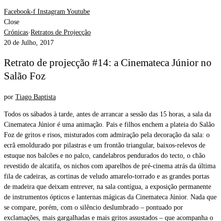
Facebook-f
Instagram
Youtube
Close
Crónicas
·
Retratos de Projecção
20 de Julho, 2017
Retrato de projecção #14: a Cinemateca Júnior no
Salão Foz
por
Tiago Baptista
Todos os sábados à tarde, antes de arrancar a sessão das 15 horas, a sala da
Cinemateca Júnior é uma animação. Pais e filhos enchem a plateia do Salão
Foz de gritos e risos, misturados com admiração pela decoração da sala: o
ecrã emoldurado por pilastras e um frontão triangular, baixos-relevos de
estuque nos balcões e no palco, candelabros pendurados do tecto, o chão
revestido de alcatifa, os nichos com aparelhos de pré-cinema atrás da última
fila de cadeiras, as cortinas de veludo amarelo-torrado e as grandes portas
de madeira que deixam entrever, na sala contígua, a exposição permanente
de instrumentos ópticos e lanternas mágicas da Cinemateca Júnior. Nada que
se compare, porém, com o silêncio deslumbrado – pontuado por
exclamações, mais gargalhadas e mais gritos assustados – que acompanha o