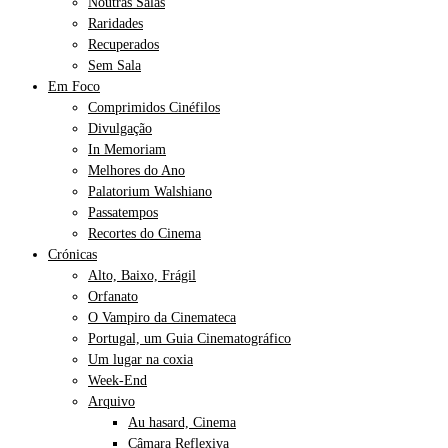
Noutras Salas
Raridades
Recuperados
Sem Sala
Em Foco
Comprimidos Cinéfilos
Divulgação
In Memoriam
Melhores do Ano
Palatorium Walshiano
Passatempos
Recortes do Cinema
Crónicas
Alto, Baixo, Frágil
Orfanato
O Vampiro da Cinemateca
Portugal, um Guia Cinematográfico
Um lugar na coxia
Week-End
Arquivo
Au hasard, Cinema
Câmara Reflexiva