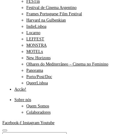
FESTin
Festival de Cinema Argentino
Frames Portuguese Film Festival
Harvard na Gulbenkian
IndieLisboa
Locarno
LEFFEST
MONSTRA
MOTELx
New Horizons
Olhares do Mediterrâneo – Cinema no Feminino
Panorama
Porto/Post/Doc
QueerLisboa
Acção!
Sobre nós
Quem Somos
Colaboradores
Facebook-f
Instagram
Youtube