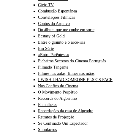
Civic TV
Combustão Espontânea
Constelações Fílmicas
Contos do Arquivo
Do álbum que me coube em sorte
Ecstasy of Gold
Entre o granito e o arco-íris
Em Série
«Entre Parêntesis»
Ficheiros Secretos do Cinema Português
Filmado Tangente
Filmes nas aulas, filmes nas mãos
I WISH I HAD SOMEONE ELSE’S FACE
Nos Confins do Cinema
O Movimento Perpétuo
Raccords do Algoritmo
Ramalhetes
Recordações da casa de Alpendre
Retratos de Projecção
Se Confinado Um Espectador
Simulacros