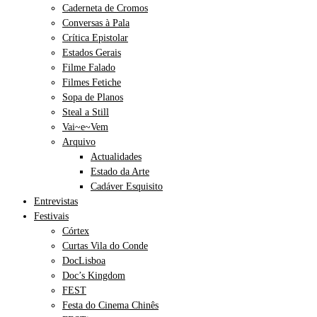
Caderneta de Cromos
Conversas à Pala
Crítica Epistolar
Estados Gerais
Filme Falado
Filmes Fetiche
Sopa de Planos
Steal a Still
Vai~e~Vem
Arquivo
Actualidades
Estado da Arte
Cadáver Esquisito
Entrevistas
Festivais
Córtex
Curtas Vila do Conde
DocLisboa
Doc’s Kingdom
FEST
Festa do Cinema Chinês