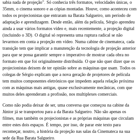
sabia nada de projeção”. Só conhecia três formatos, velocidades únicas, o
35mm, o cinema sonoro e as cópias montadas. Houve, como aconteceu com
todos os projecionistas que entraram na Barata Salgueiro, um período de
adaptação e aprendizagem. Desde então, além da película, Sérgio aprendeu
ainda a usar vários formatos vídeo e, mais recentemente, a projeção digital
(incluindo o 3D). O digital só representa uma ruptura radical se não
levarmos em conta a projeção em vídeo. Numa cabine de cinemateca, cada
transição tem que implicar a manutenção da tecnologia de projeção anterior
para que se possa garantir sempre o imperativo de mostrar cada obra no
formato em que foi originalmente distribuída. O que não quer dizer que os
projecionistas deixem de ter opinião sobre as máquinas que usam. Todos os
colegas de Sérgio explicam que a nova geração de projetores de película
tem muitos componentes eletrónicos que impedem aquela relação próxima
com as máquinas mais antigas, quase exclusivamente mecânicas, com que
muitos deles aprenderam a profissão, nos multiplexes comerciais.
Como não podia deixar de ser, uma conversa que começou na cabine da
Júnior já se transportou para a da Barata Salgueiro. Não são apenas os
filmes, mas também os projecionistas e as próprias máquinas que circulam
entre estes dois espaços. É tempo, por isso, de parar este texto para
recomeçar, noutro, a história da projeção nas salas da Cinemateca na sua
sede da Rua Barata Salgueiro.