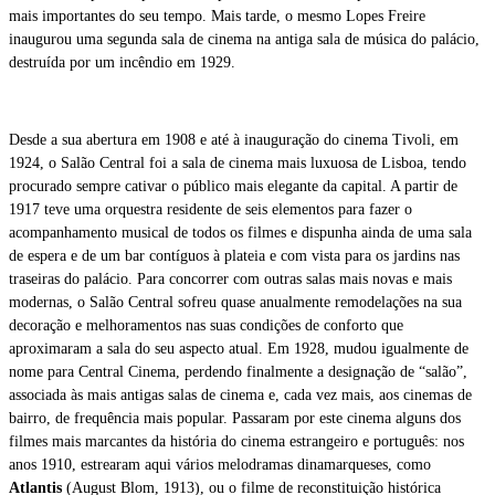
mais importantes do seu tempo. Mais tarde, o mesmo Lopes Freire
inaugurou uma segunda sala de cinema na antiga sala de música do palácio,
destruída por um incêndio em 1929.
Desde a sua abertura em 1908 e até à inauguração do cinema Tivoli, em
1924, o Salão Central foi a sala de cinema mais luxuosa de Lisboa, tendo
procurado sempre cativar o público mais elegante da capital. A partir de
1917 teve uma orquestra residente de seis elementos para fazer o
acompanhamento musical de todos os filmes e dispunha ainda de uma sala
de espera e de um bar contíguos à plateia e com vista para os jardins nas
traseiras do palácio. Para concorrer com outras salas mais novas e mais
modernas, o Salão Central sofreu quase anualmente remodelações na sua
decoração e melhoramentos nas suas condições de conforto que
aproximaram a sala do seu aspecto atual. Em 1928, mudou igualmente de
nome para Central Cinema, perdendo finalmente a designação de “salão”,
associada às mais antigas salas de cinema e, cada vez mais, aos cinemas de
bairro, de frequência mais popular. Passaram por este cinema alguns dos
filmes mais marcantes da história do cinema estrangeiro e português: nos
anos 1910, estrearam aqui vários melodramas dinamarqueses, como
Atlantis
(August Blom, 1913), ou o filme de reconstituição histórica