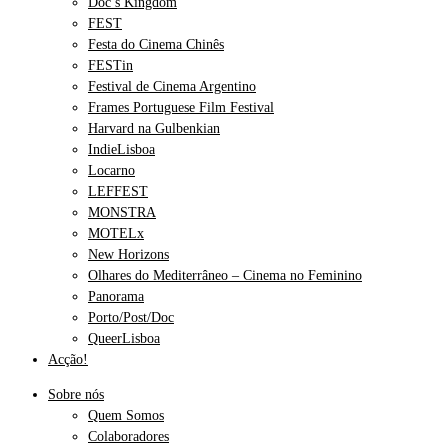
Doc’s Kingdom
FEST
Festa do Cinema Chinês
FESTin
Festival de Cinema Argentino
Frames Portuguese Film Festival
Harvard na Gulbenkian
IndieLisboa
Locarno
LEFFEST
MONSTRA
MOTELx
New Horizons
Olhares do Mediterrâneo – Cinema no Feminino
Panorama
Porto/Post/Doc
QueerLisboa
Acção!
Sobre nós
Quem Somos
Colaboradores