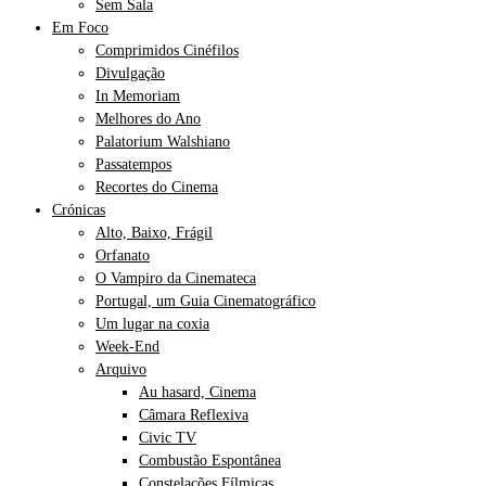
Sem Sala
Em Foco
Comprimidos Cinéfilos
Divulgação
In Memoriam
Melhores do Ano
Palatorium Walshiano
Passatempos
Recortes do Cinema
Crónicas
Alto, Baixo, Frágil
Orfanato
O Vampiro da Cinemateca
Portugal, um Guia Cinematográfico
Um lugar na coxia
Week-End
Arquivo
Au hasard, Cinema
Câmara Reflexiva
Civic TV
Combustão Espontânea
Constelações Fílmicas