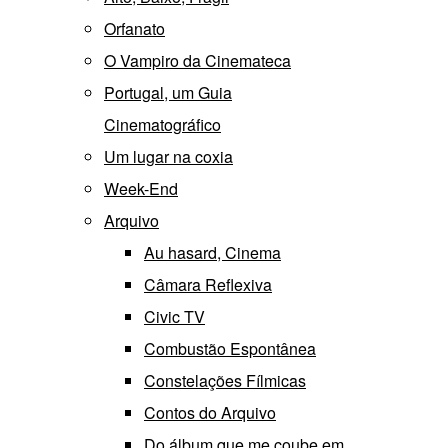
Orfanato
O Vampiro da Cinemateca
Portugal, um Guia
Cinematográfico
Um lugar na coxia
Week-End
Arquivo
Au hasard, Cinema
Câmara Reflexiva
Civic TV
Combustão Espontânea
Constelações Fílmicas
Contos do Arquivo
Do álbum que me coube em