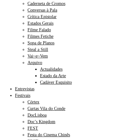
Caderneta de Cromos
Conversas à Pala
Crítica Epistolar
Estados Gerais
Filme Falado
Filmes Fetiche
Sopa de Planos
Steal a Still
Vai~e~Vem
Arquivo
Actualidades
Estado da Arte
Cadáver Esquisito
Entrevistas
Festivais
Córtex
Curtas Vila do Conde
DocLisboa
Doc’s Kingdom
FEST
Festa do Cinema Chinês