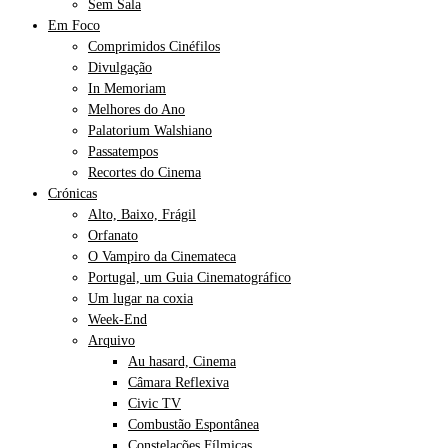
Sem Sala
Em Foco
Comprimidos Cinéfilos
Divulgação
In Memoriam
Melhores do Ano
Palatorium Walshiano
Passatempos
Recortes do Cinema
Crónicas
Alto, Baixo, Frágil
Orfanato
O Vampiro da Cinemateca
Portugal, um Guia Cinematográfico
Um lugar na coxia
Week-End
Arquivo
Au hasard, Cinema
Câmara Reflexiva
Civic TV
Combustão Espontânea
Constelações Fílmicas