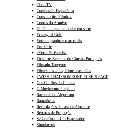
Civic TV
Combustão Espontânea
Constelações Fílmicas
Contos do Arquivo
Do álbum que me coube em sorte
Ecstasy of Gold
Entre o granito e o arco-íris
Em Série
«Entre Parêntesis»
Ficheiros Secretos do Cinema Português
Filmado Tangente
Filmes nas aulas, filmes nas mãos
I WISH I HAD SOMEONE ELSE’S FACE
Nos Confins do Cinema
O Movimento Perpétuo
Raccords do Algoritmo
Ramalhetes
Recordações da casa de Alpendre
Retratos de Projecção
Se Confinado Um Espectador
Simulacros