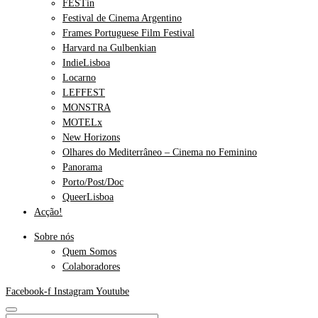
FESTin
Festival de Cinema Argentino
Frames Portuguese Film Festival
Harvard na Gulbenkian
IndieLisboa
Locarno
LEFFEST
MONSTRA
MOTELx
New Horizons
Olhares do Mediterrâneo – Cinema no Feminino
Panorama
Porto/Post/Doc
QueerLisboa
Acção!
Sobre nós
Quem Somos
Colaboradores
Facebook-f
Instagram
Youtube