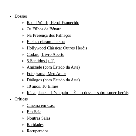
Dossier
Raoul Walsh, Herói Esquecido
Os Filhos de Bénard
Na Presença dos Palhaços
E elas criaram cinema
Hollywood Clássica: Outros Heróis
Godard, Livro Aberto
5 Sentidos (+ 1)
Amizade (com Estado da Arte)
Fotograma, Meu Amor
Diálogos (com Estado da Arte)
10 anos, 10 filmes
It’s a plane… It’s a pain… É um dossier sobre super-heróis
Críticas
Cinema em Casa
Em Sala
Noutras Salas
Raridades
Recuperados