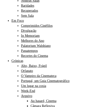
Noutras Salas
Raridades
Recuperados
Sem Sala
Em Foco
Comprimidos Cinéfilos
Divulgação
In Memoriam
Melhores do Ano
Palatorium Walshiano
Passatempos
Recortes do Cinema
Crónicas
Alto, Baixo, Frágil
Orfanato
O Vampiro da Cinemateca
Portugal, um Guia Cinematográfico
Um lugar na coxia
Week-End
Arquivo
Au hasard, Cinema
Câmara Reflexiva