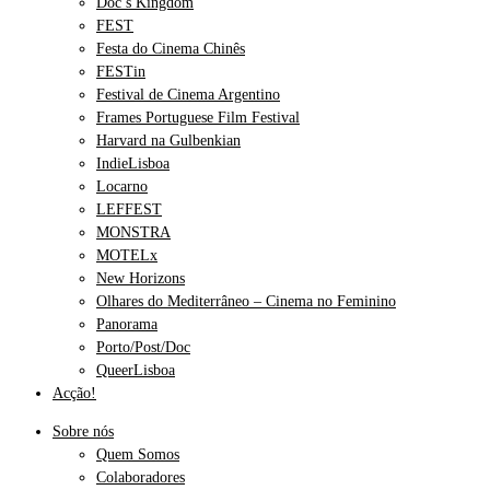
Doc’s Kingdom
FEST
Festa do Cinema Chinês
FESTin
Festival de Cinema Argentino
Frames Portuguese Film Festival
Harvard na Gulbenkian
IndieLisboa
Locarno
LEFFEST
MONSTRA
MOTELx
New Horizons
Olhares do Mediterrâneo – Cinema no Feminino
Panorama
Porto/Post/Doc
QueerLisboa
Acção!
Sobre nós
Quem Somos
Colaboradores