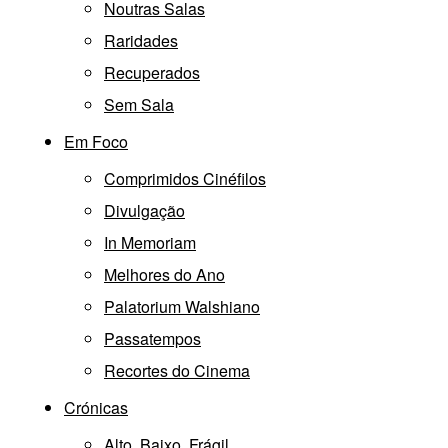
Noutras Salas
Raridades
Recuperados
Sem Sala
Em Foco
Comprimidos Cinéfilos
Divulgação
In Memoriam
Melhores do Ano
Palatorium Walshiano
Passatempos
Recortes do Cinema
Crónicas
Alto, Baixo, Frágil