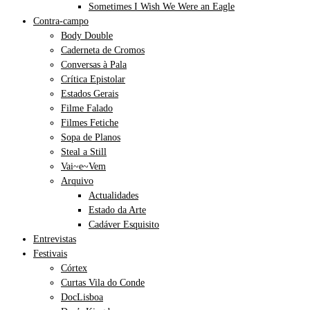
Sometimes I Wish We Were an Eagle
Contra-campo
Body Double
Caderneta de Cromos
Conversas à Pala
Crítica Epistolar
Estados Gerais
Filme Falado
Filmes Fetiche
Sopa de Planos
Steal a Still
Vai~e~Vem
Arquivo
Actualidades
Estado da Arte
Cadáver Esquisito
Entrevistas
Festivais
Córtex
Curtas Vila do Conde
DocLisboa