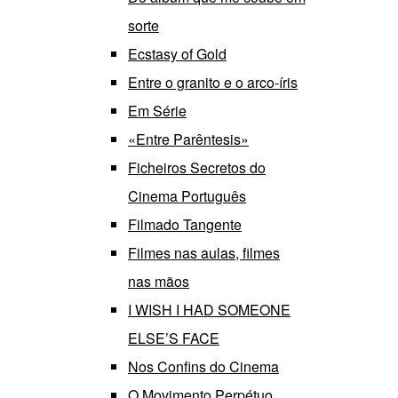
sorte
Ecstasy of Gold
Entre o granito e o arco-íris
Em Série
«Entre Parêntesis»
Ficheiros Secretos do
Cinema Português
Filmado Tangente
Filmes nas aulas, filmes
nas mãos
I WISH I HAD SOMEONE
ELSE’S FACE
Nos Confins do Cinema
O Movimento Perpétuo