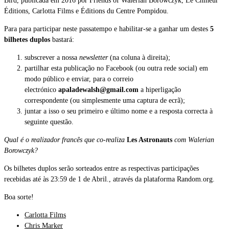
Bird, publicada em 2016 por Friends of Walerian Borowczyk, Le Chineur
Éditions, Carlotta Films e Éditions du Centre Pompidou.
Para para participar neste passatempo e habilitar-se a ganhar um destes
5
bilhetes duplos
bastará:
subscrever a nossa
newsletter
(na coluna à direita);
partilhar esta publicação no Facebook (ou outra rede social) em
modo público e enviar, para o correio
electrónico
apaladewalsh@gmail.com
a hiperligação
correspondente (ou simplesmente uma captura de ecrã);
juntar a isso o seu primeiro e último nome e a resposta correcta à
seguinte questão.
Qual é o realizador francês que co-realiza
Les Astronauts
com Walerian
Borowczyk?
Os bilhetes duplos serão sorteados entre as respectivas participações
recebidas até às 23:59 de 1 de Abril., através da plataforma Random.org.
Boa sorte!
Carlotta Films
Chris Marker