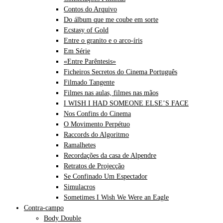
Contos do Arquivo
Do álbum que me coube em sorte
Ecstasy of Gold
Entre o granito e o arco-íris
Em Série
«Entre Parêntesis»
Ficheiros Secretos do Cinema Português
Filmado Tangente
Filmes nas aulas, filmes nas mãos
I WISH I HAD SOMEONE ELSE’S FACE
Nos Confins do Cinema
O Movimento Perpétuo
Raccords do Algoritmo
Ramalhetes
Recordações da casa de Alpendre
Retratos de Projecção
Se Confinado Um Espectador
Simulacros
Sometimes I Wish We Were an Eagle
Contra-campo
Body Double