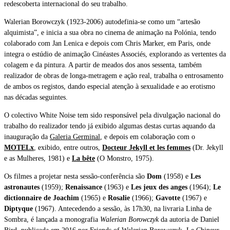
redescoberta i
nternacional do seu trabalho.
Walerian Borowczyk (1923-2006) autodefinia-se como um “artesão
alquimista”, e inicia a sua obra no cinema de animação na Polónia, tendo
colaborado com Jan Lenica e depois com Chris Marker, em Paris, onde
integra o estúdio de animação Cinéastes Associés, explorando as vertentes da
colagem e da pintura. A partir de meados dos anos sessenta, também
realizador de obras de longa-metragem e ação real, trabalha o entrosamento
de ambos os registos, dando especial atenção à sexualidade e ao erotismo
nas décadas seguintes.
O colectivo White Noise
tem sido responsável pela divulgação nacional do
trabalho do realizador tendo já exibido algumas destas curtas aquando da
inauguração da
Galeria Germinal
, e depois em colaboração com o
MOTELx
, exibido, entre outros,
Docteur Jekyll et les femmes
(Dr. Jekyll
e as Mulheres, 1981) e
La bête
(O Monstro, 1975).
Os filmes a projetar nesta sessão-conferência são
Dom
(1958) e
Les
astronautes
(1959);
Renaissance
(1963) e
Les jeux des anges
(1964);
Le
dictionnaire de Joachim
(1965) e
Rosalie
(1966);
Gavotte
(1967) e
Diptyque
(1967). Antecedendo a sessão, às 17h30, na livraria Linha de
Sombra, é lançada a monografia
Walerian Borowczyk
da autoria de Daniel