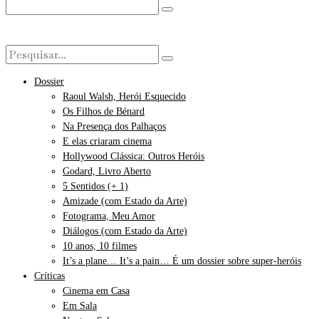
Dossier
Raoul Walsh, Herói Esquecido
Os Filhos de Bénard
Na Presença dos Palhaços
E elas criaram cinema
Hollywood Clássica: Outros Heróis
Godard, Livro Aberto
5 Sentidos (+ 1)
Amizade (com Estado da Arte)
Fotograma, Meu Amor
Diálogos (com Estado da Arte)
10 anos, 10 filmes
It’s a plane… It’s a pain… É um dossier sobre super-heróis
Críticas
Cinema em Casa
Em Sala