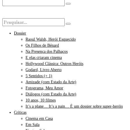
Dossier
Raoul Walsh, Herói Esquecido
Os Filhos de Bénard
Na Presença dos Palhaços
E elas criaram cinema
Hollywood Clássica: Outros Heróis
Godard, Livro Aberto
5 Sentidos (+ 1)
Amizade (com Estado da Arte)
Fotograma, Meu Amor
Diálogos (com Estado da Arte)
10 anos, 10 filmes
It’s a plane… It’s a pain… É um dossier sobre super-heróis
Críticas
Cinema em Casa
Em Sala