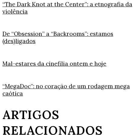
“The Dark Knot at the Center”: a etnografia da
violência
De “Obsession” a “Backrooms”: estamos
(des)ligados
Mal-estares da cinefilia ontem e hoje
“MegaDoc”: no coração de um rodagem mega
caótica
ARTIGOS
RELACIONADOS