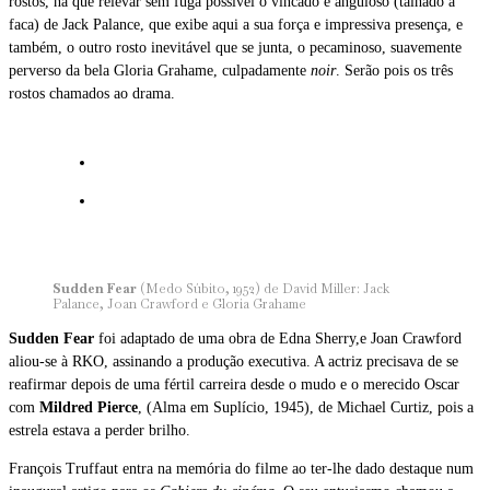
rostos, há que relevar sem fuga possível o vincado e anguloso (talhado à
faca) de Jack Palance, que exibe aqui a sua força e impressiva presença, e
também, o outro rosto inevitável que se junta, o pecaminoso, suavemente
perverso da bela Gloria Grahame, culpadamente
noir
. Serão pois os três
rostos chamados ao drama.
Sudden Fear
(Medo Súbito, 1952) de David Miller: Jack
Palance, Joan Crawford e Gloria Grahame
Sudden Fear
foi adaptado de uma obra de Edna Sherry,e Joan Crawford
aliou-se à RKO, assinando a produção executiva. A actriz precisava de se
reafirmar depois de uma fértil carreira desde o mudo e o merecido Oscar
com
Mildred Pierce
, (Alma em Suplício, 1945), de Michael Curtiz, pois a
estrela estava a perder brilho.
François Truffaut entra na memória do filme ao ter-lhe dado destaque num