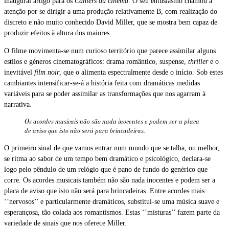
inaugural artigo para os
Cahiers du cinéma
. O seu entusiasmo chamou a
atenção por se dirigir a uma produção relativamente B, com realização do
discreto e não muito conhecido David Miller, que se mostra bem capaz de
produzir efeitos à altura dos maiores.
O filme movimenta-se num curioso território que parece assimilar alguns
estilos e géneros cinematográficos: drama romântico, suspense,
thriller
e o
inevitável
film noir
, que o alimenta espectralmente desde o início. Sob estes
cambiantes intensificar-se-á a história feita com dramáticas medidas
variáveis para se poder assimilar as transformações que nos agarram à
narrativa.
Os acordes musicais não são nada inocentes e podem ser a placa
de aviso que isto não será para brincadeiras.
O primeiro sinal de que vamos entrar num mundo que se talha, ou melhor,
se ritma ao sabor de um tempo bem dramático e psicológico, declara-se
logo pelo pêndulo de um relógio que é pano de fundo do genérico que
corre. Os acordes musicais também não são nada inocentes e podem ser a
placa de aviso que isto não será para brincadeiras. Entre acordes mais
‘’nervosos’’ e particularmente dramáticos, substitui-se uma música suave e
esperançosa, tão colada aos romantismos. Estas ‘’misturas’’ fazem parte da
variedade de sinais que nos oferece Miller.