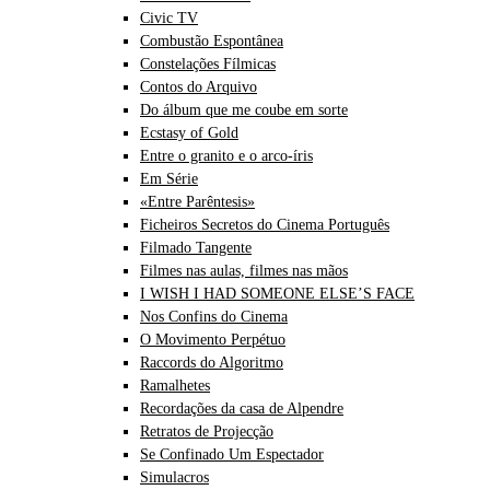
Civic TV
Combustão Espontânea
Constelações Fílmicas
Contos do Arquivo
Do álbum que me coube em sorte
Ecstasy of Gold
Entre o granito e o arco-íris
Em Série
«Entre Parêntesis»
Ficheiros Secretos do Cinema Português
Filmado Tangente
Filmes nas aulas, filmes nas mãos
I WISH I HAD SOMEONE ELSE’S FACE
Nos Confins do Cinema
O Movimento Perpétuo
Raccords do Algoritmo
Ramalhetes
Recordações da casa de Alpendre
Retratos de Projecção
Se Confinado Um Espectador
Simulacros