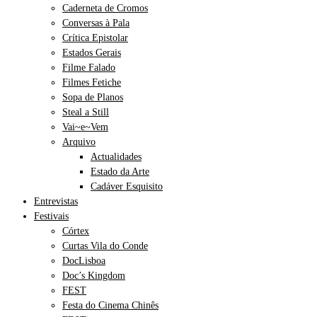
Caderneta de Cromos
Conversas à Pala
Crítica Epistolar
Estados Gerais
Filme Falado
Filmes Fetiche
Sopa de Planos
Steal a Still
Vai~e~Vem
Arquivo
Actualidades
Estado da Arte
Cadáver Esquisito
Entrevistas
Festivais
Córtex
Curtas Vila do Conde
DocLisboa
Doc’s Kingdom
FEST
Festa do Cinema Chinês