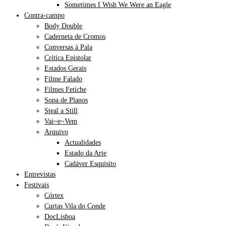
Sometimes I Wish We Were an Eagle
Contra-campo
Body Double
Caderneta de Cromos
Conversas à Pala
Crítica Epistolar
Estados Gerais
Filme Falado
Filmes Fetiche
Sopa de Planos
Steal a Still
Vai~e~Vem
Arquivo
Actualidades
Estado da Arte
Cadáver Esquisito
Entrevistas
Festivais
Córtex
Curtas Vila do Conde
DocLisboa