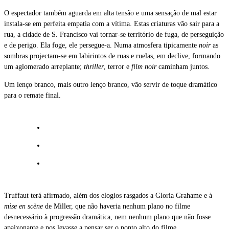
O espectador também aguarda em alta tensão e uma sensação de mal estar
instala-se em perfeita empatia com a vítima. Estas criaturas vão sair para a
rua, a cidade de S. Francisco vai tornar-se território de fuga, de perseguição
e de perigo. Ela foge, ele persegue-a. Numa atmosfera tipicamente
noir
as
sombras projectam-se em labirintos de ruas e ruelas, em declive, formando
um aglomerado arrepiante;
thriller
, terror e
film
noir
caminham juntos.
Um lenço branco, mais outro lenço branco, vão servir de toque dramático
para o remate final.
Truffaut terá afirmado, além dos elogios rasgados a Gloria Grahame e à
mise en scène
de Miller, que não haveria nenhum plano no filme
desnecessário à progressão dramática, nem nenhum plano que não fosse
apaixonante e nos levasse a pensar ser o ponto alto do filme.