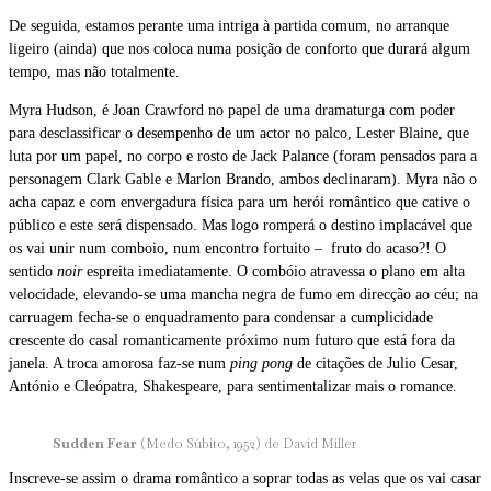
De seguida, estamos perante uma intriga à partida comum, no arranque
ligeiro (ainda) que nos coloca numa posição de conforto que durará algum
tempo, mas não totalmente.
Myra Hudson, é Joan Crawford no papel de uma dramaturga com poder
para desclassificar o desempenho de um actor no palco, Lester Blaine, que
luta por um papel, no corpo e rosto de Jack Palance (foram pensados para a
personagem Clark Gable e Marlon Brando, ambos declinaram). Myra não o
acha capaz e com envergadura física para um herói romântico que cative o
público e este será dispensado. Mas logo romperá o destino implacável que
os vai unir num comboio, num encontro fortuito – fruto do acaso?! O
sentido
noir
espreita imediatamente. O combóio atravessa o plano em alta
velocidade, elevando-se uma mancha negra de fumo em direcção ao céu; na
carruagem fecha-se o enquadramento para condensar a cumplicidade
crescente do casal romanticamente próximo num futuro que está fora da
janela. A troca amorosa faz-se num
ping pong
de citações de Julio Cesar,
António e Cleópatra, Shakespeare, para sentimentalizar mais o romance.
Sudden Fear
(Medo Súbito, 1952) de David Miller
Inscreve-se assim o drama romântico a soprar todas as velas que os vai casar