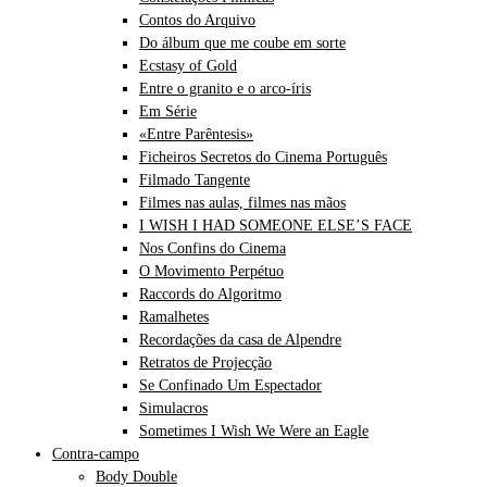
Contos do Arquivo
Do álbum que me coube em sorte
Ecstasy of Gold
Entre o granito e o arco-íris
Em Série
«Entre Parêntesis»
Ficheiros Secretos do Cinema Português
Filmado Tangente
Filmes nas aulas, filmes nas mãos
I WISH I HAD SOMEONE ELSE’S FACE
Nos Confins do Cinema
O Movimento Perpétuo
Raccords do Algoritmo
Ramalhetes
Recordações da casa de Alpendre
Retratos de Projecção
Se Confinado Um Espectador
Simulacros
Sometimes I Wish We Were an Eagle
Contra-campo
Body Double