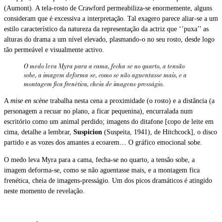
(Aumont). A tela-rosto de Crawford permeabiliza-se enormemente, alguns
consideram que é excessiva a interpretação. Tal exagero parece aliar-se a um
estilo característico da natureza da representação da actriz que ‘’puxa’’ as
alturas do drama a um nível elevado, plasmando-o no seu rosto, desde logo
tão permeável e visualmente activo.
O medo leva Myra para a cama, fecha-se no quarto, a tensão
sobe, a imagem deforma-se, como se não aguentasse mais, e a
montagem fica frenética, cheia de imagens-presságio.
A
mise en scène
trabalha nesta cena a proximidade (o rosto) e a distância (a
personagem a recuar no plano, a ficar pequenina), encurralada num
escritório como um animal perdido; imagens do ditafone [copo de leite em
cima, detalhe a lembrar,
Suspicion
(Suspeita, 1941), de Hitchcock], o disco
partido e as vozes dos amantes a ecoarem… O gráfico emocional sobe.
O medo leva Myra para a cama, fecha-se no quarto, a tensão sobe, a
imagem deforma-se, como se não aguentasse mais, e a montagem fica
frenética, cheia de imagens-presságio. Um dos picos dramáticos é atingido
neste momento de revelação.