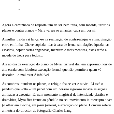
Agora a caminhada de resposta tem de ser bem feita, bem medida, urdir os
planos e contra planos – Myra
versus
os amantes, cada um por si.
A mulher traída vai lançar-se na realização do contra-ataque e a maquinação
entra em linha. Chave copiada, idas à casa de Irene, simulações (queda nas
escadas), copiar cartas enganosas, mentiras e mais mentiras, essas serão a
moeda de troca para todos…
Até ao dia da execução do plano de Myra, terrível dia, em expressão
noir
de
alta escala com fabulosa execução formal que não permite a quem vê
descolar – o mal estar é infalível.
As sombras inundam os planos, o relógio faz-se ver e ouvir – lá está o
pêndulo que volta – um papel com um horário rigoroso mostra as acções
alinhadas a executar. E, num momento magistral de intensidade plástica e
dramática, Myra fica frente ao pêndulo no seu movimento ininterrupto a ver
(o olhar em
macro
), em
flash forward
, a execução do plano. Convém referir
a mestria do director de fotografia Charles Lang.