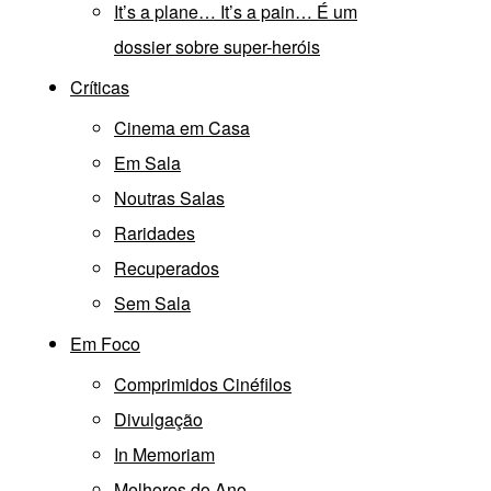
It’s a plane… It’s a pain… É um
dossier sobre super-heróis
Críticas
Cinema em Casa
Em Sala
Noutras Salas
Raridades
Recuperados
Sem Sala
Em Foco
Comprimidos Cinéfilos
Divulgação
In Memoriam
Melhores do Ano