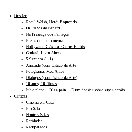
Dossier
Raoul Walsh, Herói Esquecido
Os Filhos de Bénard
Na Presença dos Palhaços
E elas criaram cinema
Hollywood Clássica: Outros Heróis
Godard, Livro Aberto
5 Sentidos (+ 1)
Amizade (com Estado da Arte)
Fotograma, Meu Amor
Diálogos (com Estado da Arte)
10 anos, 10 filmes
It’s a plane… It’s a pain… É um dossier sobre super-heróis
Críticas
Cinema em Casa
Em Sala
Noutras Salas
Raridades
Recuperados