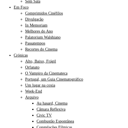
Sem Sala
Em Foco
Comprimidos Cinéfilos
Divulgação
In Memoriam
Melhores do Ano
Palatorium Walshiano
Passatempos
Recortes do Cinema
Crónicas
Alto, Baixo, Frágil
Orfanato
O Vampiro da Cinemateca
Portugal, um Guia Cinematográfico
Um lugar na coxia
Week-End
Arquivo
Au hasard, Cinema
Câmara Reflexiva
Civic TV
Combustão Espontânea
Constelações Fílmicas