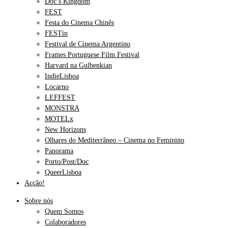
Doc’s Kingdom
FEST
Festa do Cinema Chinês
FESTin
Festival de Cinema Argentino
Frames Portuguese Film Festival
Harvard na Gulbenkian
IndieLisboa
Locarno
LEFFEST
MONSTRA
MOTELx
New Horizons
Olhares do Mediterrâneo – Cinema no Feminino
Panorama
Porto/Post/Doc
QueerLisboa
Acção!
Sobre nós
Quem Somos
Colaboradores