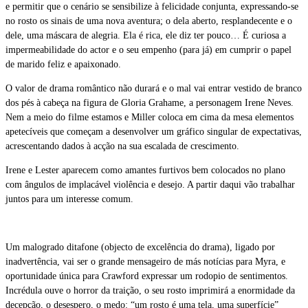
e permitir que o cenário se sensibilize à felicidade conjunta, expressando-se
no rosto os sinais de uma nova aventura; o dela aberto, resplandecente e o
dele, uma máscara de alegria. Ela é rica, ele diz ter pouco… É curiosa a
impermeabilidade do actor e o seu empenho (para já) em cumprir o papel
de marido feliz e apaixonado.
O valor de drama romântico não durará e o mal vai entrar vestido de branco
dos pés à cabeça na figura de Gloria Grahame, a personagem Irene Neves.
Nem a meio do filme estamos e Miller coloca em cima da mesa elementos
apetecíveis que começam a desenvolver um gráfico singular de expectativas,
acrescentando dados à acção na sua escalada de crescimento.
Irene e Lester aparecem como amantes furtivos bem colocados no plano
com ângulos de implacável violência e desejo. A partir daqui vão trabalhar
juntos para um interesse comum.
Um malogrado ditafone (objecto de excelência do drama), ligado por
inadvertência, vai ser o grande mensageiro de más notícias para Myra, e
oportunidade única para Crawford expressar um rodopio de sentimentos.
Incrédula ouve o horror da traição, o seu rosto imprimirá a enormidade da
decepção, o desespero, o medo: “um rosto é uma tela, uma superfície”