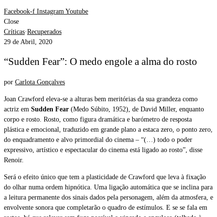
Facebook-f
Instagram
Youtube
Close
Críticas
·
Recuperados
29 de Abril, 2020
“Sudden Fear”: O medo engole a alma do rosto
por
Carlota Gonçalves
Joan Crawford eleva-se a alturas bem meritórias da sua grandeza como
actriz em
Sudden Fear
(Medo Súbito, 1952), de David Miller, enquanto
corpo e rosto. Rosto, como figura dramática e barómetro de resposta
plástica e emocional, traduzido em grande plano a estaca zero, o ponto zero,
do enquadramento e alvo primordial do cinema – “(…) todo o poder
expressivo, artístico e espectacular do cinema está ligado ao rosto”, disse
Renoir.
Será o efeito único que tem a plasticidade de Crawford que leva à fixação
do olhar numa ordem hipnótica. Uma ligação automática que se inclina para
a leitura permanente dos sinais dados pela personagem, além da atmosfera, e
envolvente sonora que completarão o quadro de estímulos. E se se fala em