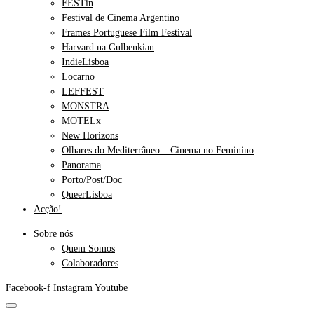
FESTin
Festival de Cinema Argentino
Frames Portuguese Film Festival
Harvard na Gulbenkian
IndieLisboa
Locarno
LEFFEST
MONSTRA
MOTELx
New Horizons
Olhares do Mediterrâneo – Cinema no Feminino
Panorama
Porto/Post/Doc
QueerLisboa
Acção!
Sobre nós
Quem Somos
Colaboradores
Facebook-f
Instagram
Youtube