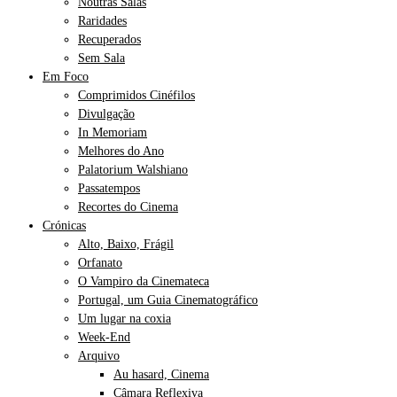
Noutras Salas
Raridades
Recuperados
Sem Sala
Em Foco
Comprimidos Cinéfilos
Divulgação
In Memoriam
Melhores do Ano
Palatorium Walshiano
Passatempos
Recortes do Cinema
Crónicas
Alto, Baixo, Frágil
Orfanato
O Vampiro da Cinemateca
Portugal, um Guia Cinematográfico
Um lugar na coxia
Week-End
Arquivo
Au hasard, Cinema
Câmara Reflexiva