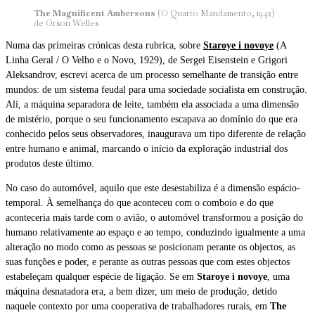
The Magnificent Ambersons
(O Quarto Mandamento, 1942)
de Orson Welles
Numa das primeiras crónicas desta rubrica, sobre
Staroye i novoye
(A
Linha Geral / O Velho e o Novo, 1929), de Sergei Eisenstein e Grigori
Aleksandrov, escrevi acerca de um processo semelhante de transição entre
mundos: de um sistema feudal para uma sociedade socialista em construção.
Ali, a máquina separadora de leite, também ela associada a uma dimensão
de mistério, porque o seu funcionamento escapava ao domínio do que era
conhecido pelos seus observadores, inaugurava um tipo diferente de relação
entre humano e animal, marcando o início da exploração industrial dos
produtos deste último.
No caso do automóvel, aquilo que este desestabiliza é a dimensão espácio-
temporal. À semelhança do que aconteceu com o comboio e do que
aconteceria mais tarde com o avião, o automóvel transformou a posição do
humano relativamente ao espaço e ao tempo, conduzindo igualmente a uma
alteração no modo como as pessoas se posicionam perante os objectos, as
suas funções e poder, e perante as outras pessoas que com estes objectos
estabeleçam qualquer espécie de ligação. Se em
Staroye i novoye
, uma
máquina desnatadora era, a bem dizer, um meio de produção, detido
naquele contexto por uma cooperativa de trabalhadores rurais, em
The