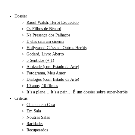
Dossier
Raoul Walsh, Herói Esquecido
Os Filhos de Bénard
Na Presença dos Palhaços
E elas criaram cinema
Hollywood Clássica: Outros Heróis
Godard, Livro Aberto
5 Sentidos (+ 1)
Amizade (com Estado da Arte)
Fotograma, Meu Amor
Diálogos (com Estado da Arte)
10 anos, 10 filmes
It’s a plane… It’s a pain… É um dossier sobre super-heróis
Críticas
Cinema em Casa
Em Sala
Noutras Salas
Raridades
Recuperados