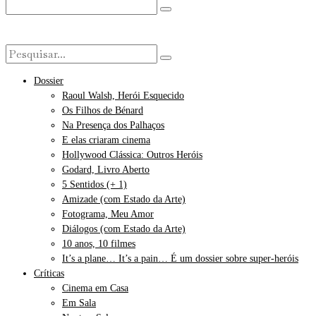
Dossier
Raoul Walsh, Herói Esquecido
Os Filhos de Bénard
Na Presença dos Palhaços
E elas criaram cinema
Hollywood Clássica: Outros Heróis
Godard, Livro Aberto
5 Sentidos (+ 1)
Amizade (com Estado da Arte)
Fotograma, Meu Amor
Diálogos (com Estado da Arte)
10 anos, 10 filmes
It’s a plane… It’s a pain… É um dossier sobre super-heróis
Críticas
Cinema em Casa
Em Sala