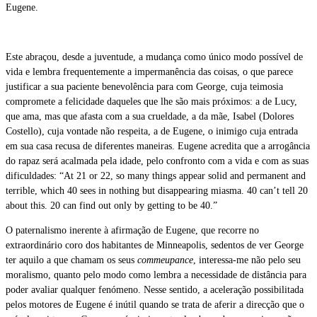
Eugene.
Este abraçou, desde a juventude, a mudança como único modo possível de
vida e lembra frequentemente a impermanência das coisas, o que parece
justificar a sua paciente benevolência para com George, cuja teimosia
compromete a felicidade daqueles que lhe são mais próximos: a de Lucy,
que ama, mas que afasta com a sua crueldade, a da mãe, Isabel (Dolores
Costello), cuja vontade não respeita, a de Eugene, o inimigo cuja entrada
em sua casa recusa de diferentes maneiras. Eugene acredita que a arrogância
do rapaz será acalmada pela idade, pelo confronto com a vida e com as suas
dificuldades: “At 21 or 22, so many things appear solid and permanent and
terrible, which 40 sees in nothing but disappearing miasma. 40 can’t tell 20
about this. 20 can find out only by getting to be 40.”
O paternalismo inerente à afirmação de Eugene, que recorre no
extraordinário coro dos habitantes de Minneapolis, sedentos de ver George
ter aquilo a que chamam os seus
commeupance
, interessa-me não pelo seu
moralismo, quanto pelo modo como lembra a necessidade de distância para
poder avaliar qualquer fenómeno. Nesse sentido, a aceleração possibilitada
pelos motores de Eugene é inútil quando se trata de aferir a direcção que o