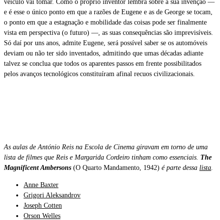
veículo vai tomar. Como o próprio inventor lembra sobre a sua invenção —
e é esse o único ponto em que a razões de Eugene e as de George se tocam,
o ponto em que a estagnação e mobilidade das coisas pode ser finalmente
vista em perspectiva (o futuro) —, as suas consequências são imprevisíveis.
Só daí por uns anos, admite Eugene, será possível saber se os automóveis
deviam ou não ter sido inventados, admitindo que umas décadas adiante
talvez se conclua que todos os aparentes passos em frente possibilitados
pelos avanços tecnológicos constituíram afinal recuos civilizacionais.
As aulas de António Reis na Escola de Cinema giravam em torno de uma
lista de filmes que Reis e Margarida Cordeiro tinham como essenciais.
The
Magnificent Ambersons
(O Quarto Mandamento, 1942)
é parte dessa
lista
.
Anne Baxter
Grigori Aleksandrov
Joseph Cotten
Orson Welles