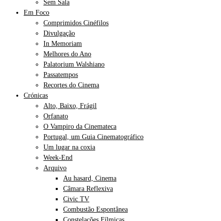
Sem Sala
Em Foco
Comprimidos Cinéfilos
Divulgação
In Memoriam
Melhores do Ano
Palatorium Walshiano
Passatempos
Recortes do Cinema
Crónicas
Alto, Baixo, Frágil
Orfanato
O Vampiro da Cinemateca
Portugal, um Guia Cinematográfico
Um lugar na coxia
Week-End
Arquivo
Au hasard, Cinema
Câmara Reflexiva
Civic TV
Combustão Espontânea
Constelações Fílmicas