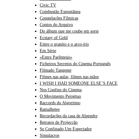
Civic TV
Combustão Espontânea
Constelações Fílmicas
Contos do Arquivo
Do álbum que me coube em sorte
Ecstasy of Gold
Entre o granito e o arco-íris
Em Série
«Entre Parêntesis»
Ficheiros Secretos do Cinema Português
Filmado Tangente
Filmes nas aulas, filmes nas mãos
I WISH I HAD SOMEONE ELSE’S FACE
Nos Confins do Cinema
O Movimento Perpétuo
Raccords do Algoritmo
Ramalhetes
Recordações da casa de Alpendre
Retratos de Projecção
Se Confinado Um Espectador
Simulacros