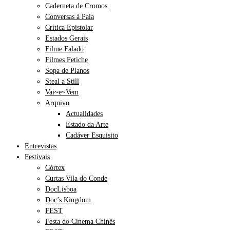
Caderneta de Cromos
Conversas à Pala
Crítica Epistolar
Estados Gerais
Filme Falado
Filmes Fetiche
Sopa de Planos
Steal a Still
Vai~e~Vem
Arquivo
Actualidades
Estado da Arte
Cadáver Esquisito
Entrevistas
Festivais
Córtex
Curtas Vila do Conde
DocLisboa
Doc’s Kingdom
FEST
Festa do Cinema Chinês