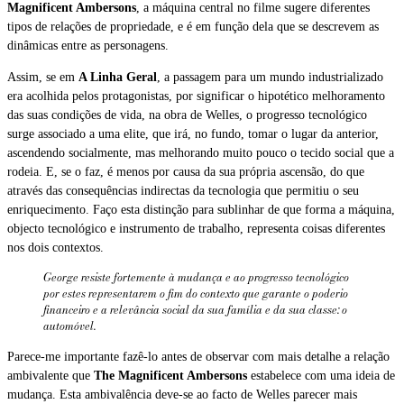
Magnificent Ambersons
, a máquina central no filme sugere diferentes
tipos de relações de propriedade, e é em função dela que se descrevem as
dinâmicas entre as personagens.
Assim, se em
A Linha Geral
, a passagem para um mundo industrializado
era acolhida pelos protagonistas, por significar o hipotético melhoramento
das suas condições de vida, na obra de Welles, o progresso tecnológico
surge associado a uma elite, que irá, no fundo, tomar o lugar da anterior,
ascendendo socialmente, mas melhorando muito pouco o tecido social que a
rodeia. E, se o faz, é menos por causa da sua própria ascensão, do que
através das consequências indirectas da tecnologia que permitiu o seu
enriquecimento. Faço esta distinção para sublinhar de que forma a máquina,
objecto tecnológico e instrumento de trabalho, representa coisas diferentes
nos dois contextos.
George resiste fortemente à mudança e ao progresso tecnológico
por estes representarem o fim do contexto que garante o poderio
financeiro e a relevância social da sua família e da sua classe: o
automóvel.
Parece-me importante fazê-lo antes de observar com mais detalhe a relação
ambivalente que
The Magnificent Ambersons
estabelece com uma ideia de
mudança. Esta ambivalência deve-se ao facto de Welles parecer mais