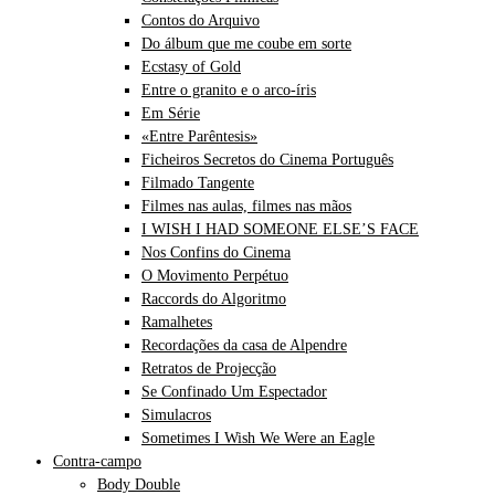
Contos do Arquivo
Do álbum que me coube em sorte
Ecstasy of Gold
Entre o granito e o arco-íris
Em Série
«Entre Parêntesis»
Ficheiros Secretos do Cinema Português
Filmado Tangente
Filmes nas aulas, filmes nas mãos
I WISH I HAD SOMEONE ELSE’S FACE
Nos Confins do Cinema
O Movimento Perpétuo
Raccords do Algoritmo
Ramalhetes
Recordações da casa de Alpendre
Retratos de Projecção
Se Confinado Um Espectador
Simulacros
Sometimes I Wish We Were an Eagle
Contra-campo
Body Double