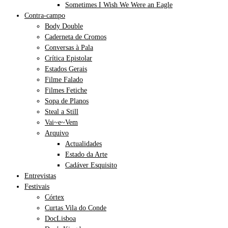
Sometimes I Wish We Were an Eagle
Contra-campo
Body Double
Caderneta de Cromos
Conversas à Pala
Crítica Epistolar
Estados Gerais
Filme Falado
Filmes Fetiche
Sopa de Planos
Steal a Still
Vai~e~Vem
Arquivo
Actualidades
Estado da Arte
Cadáver Esquisito
Entrevistas
Festivais
Córtex
Curtas Vila do Conde
DocLisboa