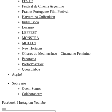
FESTin
Festival de Cinema Argentino
Frames Portuguese Film Festival
Harvard na Gulbenkian
IndieLisboa
Locarno
LEFFEST
MONSTRA
MOTELx
New Horizons
Olhares do Mediterrâneo – Cinema no Feminino
Panorama
Porto/Post/Doc
QueerLisboa
Acção!
Sobre nós
Quem Somos
Colaboradores
Facebook-f
Instagram
Youtube