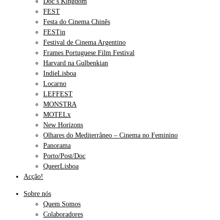
Doc’s Kingdom
FEST
Festa do Cinema Chinês
FESTin
Festival de Cinema Argentino
Frames Portuguese Film Festival
Harvard na Gulbenkian
IndieLisboa
Locarno
LEFFEST
MONSTRA
MOTELx
New Horizons
Olhares do Mediterrâneo – Cinema no Feminino
Panorama
Porto/Post/Doc
QueerLisboa
Acção!
Sobre nós
Quem Somos
Colaboradores