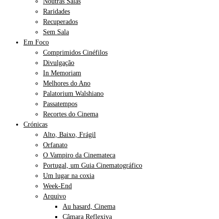
Noutras Salas
Raridades
Recuperados
Sem Sala
Em Foco
Comprimidos Cinéfilos
Divulgação
In Memoriam
Melhores do Ano
Palatorium Walshiano
Passatempos
Recortes do Cinema
Crónicas
Alto, Baixo, Frágil
Orfanato
O Vampiro da Cinemateca
Portugal, um Guia Cinematográfico
Um lugar na coxia
Week-End
Arquivo
Au hasard, Cinema
Câmara Reflexiva