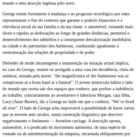
mundo e uma atracção ingénua pelo novo.
George resiste fortemente à mudança e ao progresso tecnológico por estes
representarem o fim do contexto que garante o poderio financeiro e a
relevância social da sua família e da sua classe: o automóvel, tornando mais
fáceis e rápidas as deslocações ao longo de grandes distâncias, permitirá o
desenvolvimento dos subúrbios e a consequente desvalorização imobiliária
na cidade e do património dos Amberson, conduzindo igualmente à
reestruturação das relações de propriedade e de poder.
Defender de modo intransigente a manutenção da situação actual implica,
no caso de George, manter-se arreigado a uma casa em decadência, cheia de
sombras, minada pela morte: “the magnificence of the Ambersons was as
conspicuous as a brass band at a funeral”. O jovem aristocrata habita o lado
do mundo que receia sair dos espaços que conhece, que prefere a indolência
ao trabalho, contrariamente ao aventureiro e laborioso Morgan, cuja filha,
Lucy (Anne Baxter), diz a George no baile em que o conhece, “We’ve lived
all over”. O lado de George acha improvável a possibilidade de haver carros
que se movem sem cavalos, numa construção linguística que descreve
negativamente o fenómeno —
horseless
carriage. A descrição oposta,
automobile
, é o predicado do movimento autónomo, de uma espécie de
vontade ou de autodeterminação da máquina, encarnada obliquamente por