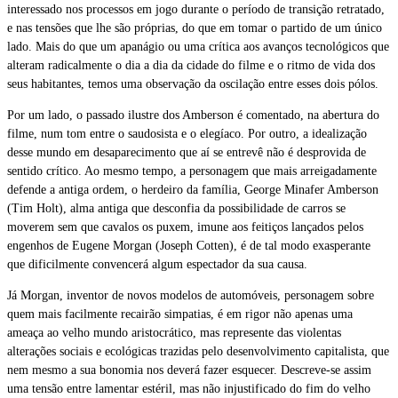
interessado nos processos em jogo durante o período de transição retratado,
e nas tensões que lhe são próprias, do que em tomar o partido de um único
lado. Mais do que um apanágio ou uma crítica aos avanços tecnológicos que
alteram radicalmente o dia a dia da cidade do filme e o ritmo de vida dos
seus habitantes, temos uma observação da oscilação entre esses dois pólos.
Por um lado, o passado ilustre dos Amberson é comentado, na abertura do
filme, num tom entre o saudosista e o elegíaco. Por outro, a idealização
desse mundo em desaparecimento que aí se entrevê não é desprovida de
sentido crítico. Ao mesmo tempo, a personagem que mais arreigadamente
defende a antiga ordem, o herdeiro da família, George Minafer Amberson
(Tim Holt), alma antiga que desconfia da possibilidade de carros se
moverem sem que cavalos os puxem, imune aos feitiços lançados pelos
engenhos de Eugene Morgan (Joseph Cotten), é de tal modo exasperante
que dificilmente convencerá algum espectador da sua causa.
Já Morgan, inventor de novos modelos de automóveis, personagem sobre
quem mais facilmente recairão simpatias, é em rigor não apenas uma
ameaça ao velho mundo aristocrático, mas represente das violentas
alterações sociais e ecológicas trazidas pelo desenvolvimento capitalista, que
nem mesmo a sua bonomia nos deverá fazer esquecer. Descreve-se assim
uma tensão entre lamentar estéril, mas não injustificado do fim do velho