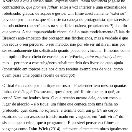
A verdade é que a tensão mais “expressionista” nessa sequência joga-se no
contraditório,
que promete falhar
, entre a voz interior e uma externalidade
robotizado, glauca, de acções e gestos. Um filme absolutamente “exterior”
povoado por uma voz que só existe na cabeça do protagonista, que só existe
no subcutâneo (ou será antes na superfície cutânea, propriamente?) daquilo
que vemos. A sua impassividade choca: ele é o mais modelarmente (à laia de
Bresson) anti-empático dos protagonistas fincherianos, mas a verdade é que
nos seduz o seu percurso, o seu método, não por ele ser infalível, mas por
ser estranhamente tão sofisticado quanto pouco convincente. É mesmo como
um óptimo livro, cheio de excelentes referências,
quite exquisitely done
,
mas… pertence a esse subgénero subalimentício dos livros de auto-ajuda
(construído em tópicos que nos ditam receitas exemplares de vida, como
quem passa uma óptima receita de
escargot
).
O final é marcado por um tique no rosto – Fassbender tem mesmo quantas
linhas de diálogo? Diz mesmo, quer dizer, pró-fílmicamente, o quê, ao
certo? Nem me lembro bem. O que retenho
mesmo
dele, do seu rosto –
lugar de afecção – é o tique: um filme que começa com uma falha no
protocolo, quer dizer, no
software
, e termina com um
glitch
no corpo
estoirado de um assassino transformado em vingador, em “anti-vírus” do
sistema que o criou, que o programou. É possível pensar em filmes de
vingança como
John Wick
(2014), até eventualmente em obras igualmente