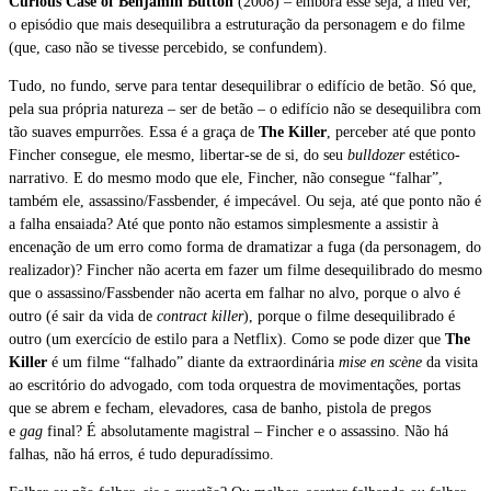
Curious Case of Benjamin Button
(2008) – embora esse seja, a meu ver,
o episódio que mais desequilibra a estruturação da personagem e do filme
(que, caso não se tivesse percebido, se confundem).
Tudo, no fundo, serve para tentar desequilibrar o edifício de betão. Só que,
pela sua própria natureza – ser de betão – o edifício não se desequilibra com
tão suaves empurrões. Essa é a graça de
The Killer
, perceber até que ponto
Fincher consegue, ele mesmo, libertar-se de si, do seu
bulldozer
estético-
narrativo. E do mesmo modo que ele, Fincher, não consegue “falhar”,
também ele, assassino/Fassbender, é impecável. Ou seja, até que ponto não é
a falha ensaiada? Até que ponto não estamos simplesmente a assistir à
encenação de um erro como forma de dramatizar a fuga (da personagem, do
realizador)? Fincher não acerta em fazer um filme desequilibrado do mesmo
que o assassino/Fassbender não acerta em falhar no alvo, porque o alvo é
outro (é sair da vida de
contract killer
), porque o filme desequilibrado é
outro (um exercício de estilo para a Netflix). Como se pode dizer que
The
Killer
é um filme “falhado” diante da extraordinária
mise en scène
da visita
ao escritório do advogado, com toda orquestra de movimentações, portas
que se abrem e fecham, elevadores, casa de banho, pistola de pregos
e
gag
final? É absolutamente magistral – Fincher e o assassino. Não há
falhas, não há erros, é tudo depuradíssimo.