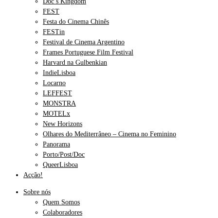
Doc’s Kingdom
FEST
Festa do Cinema Chinês
FESTin
Festival de Cinema Argentino
Frames Portuguese Film Festival
Harvard na Gulbenkian
IndieLisboa
Locarno
LEFFEST
MONSTRA
MOTELx
New Horizons
Olhares do Mediterrâneo – Cinema no Feminino
Panorama
Porto/Post/Doc
QueerLisboa
Acção!
Sobre nós
Quem Somos
Colaboradores