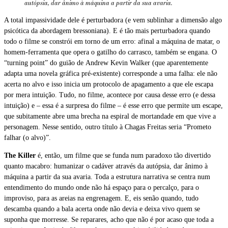
autópsia, dar ânimo à máquina a partir da sua avaria.
A total impassividade dele é perturbadora (e vem sublinhar a dimensão algo
psicótica da abordagem bressoniana). E é tão mais perturbadora quando
todo o filme se constrói em torno de um erro: afinal a máquina de matar, o
homem-ferramenta que opera o gatilho do carrasco, também se engana. O
“turning point” do guião de Andrew Kevin Walker (que aparentemente
adapta uma novela gráfica pré-existente) corresponde a uma falha: ele não
acerta no alvo e isso inicia um protocolo de apagamento a que ele escapa
por mera intuição. Tudo, no filme, acontece por causa desse erro (e dessa
intuição) e – essa é a surpresa do filme – é esse erro que permite um escape,
que subitamente abre uma brecha na espiral de mortandade em que vive a
personagem. Nesse sentido, outro título à Chagas Freitas seria “Prometo
falhar (o alvo)”.
The Killer
é, então, um filme que se funda num paradoxo tão divertido
quanto macabro: humanizar o cadáver através da autópsia, dar ânimo à
máquina a partir da sua avaria. Toda a estrutura narrativa se centra num
entendimento do mundo onde não há espaço para o percalço, para o
improviso, para as areias na engrenagem. E, eis senão quando, tudo
descamba quando a bala acerta onde não devia e deixa vivo quem se
suponha que morresse. Se reparares, acho que não é por acaso que toda a