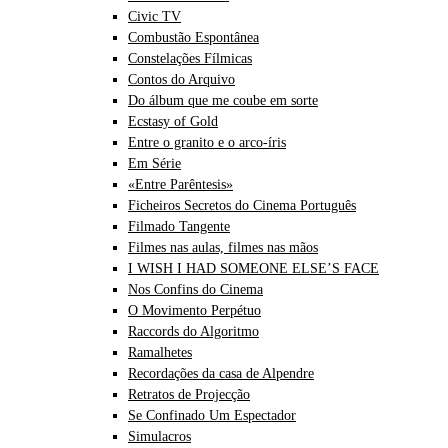
Civic TV
Combustão Espontânea
Constelações Fílmicas
Contos do Arquivo
Do álbum que me coube em sorte
Ecstasy of Gold
Entre o granito e o arco-íris
Em Série
«Entre Parêntesis»
Ficheiros Secretos do Cinema Português
Filmado Tangente
Filmes nas aulas, filmes nas mãos
I WISH I HAD SOMEONE ELSE’S FACE
Nos Confins do Cinema
O Movimento Perpétuo
Raccords do Algoritmo
Ramalhetes
Recordações da casa de Alpendre
Retratos de Projecção
Se Confinado Um Espectador
Simulacros