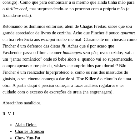
consigo). Como que para demonstrar a si mesmo que ainda tinha mão para
o
thriller cool
, mas surpreendendo-se no processo com a própria mão (e
fixando-se nela).
Retomando os domínios editoriais, além de Chagas Freitas, sabes que sou
grande apreciador de livros de cozinha. Acho que Fincher é pouco
gourmet
e a tua referência aos
escargot
soube-me mal. Claramente um cineasta como
Fincher é um defensor das dietas
fit
. Achas que é por acaso que
Fassbender passa o filme a comer
hambugers
sem pão, ovos cozidos, vai a
um “jantar romântico” onde só bebe
shots
e,
quando vai ao supermercado,
compra apenas carne picada, wiskey e comprimidos para dormir? Não.
Fincher é um realizador hiperproteico e, como os rins dos massudos do
ginásio, o seu cinema começa a dar de si.
The Killer
é o cúmulo de uma
obra. A partir daqui é preciso começar a fazer análises regulares e ter
cuidado com o excesso de excreções de ureia (na engrenagem).
Abracinhos natalícios,
R. V. L.
Alain Delon
Charles Bronson
Chow Yun-Fat