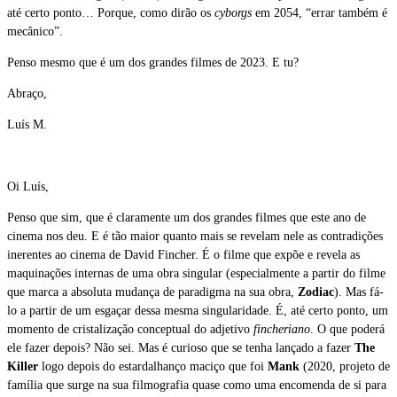
até certo ponto… Porque, como dirão os
cyborgs
em 2054, “errar também é
mecânico”.
Penso mesmo que é um dos grandes filmes de 2023. E tu?
Abraço,
Luís M.
Oi Luís,
Penso que sim, que é claramente um dos grandes filmes que este ano de
cinema nos deu. E é tão maior quanto mais se revelam nele as contradições
inerentes ao cinema de David Fincher. É o filme que expõe e revela as
maquinações internas de uma obra singular (especialmente a partir do filme
que marca a absoluta mudança de paradigma na sua obra,
Zodiac
). Mas fá-
lo a partir de um esgaçar dessa mesma singularidade. É, até certo ponto, um
momento de cristalização conceptual do adjetivo
fincheriano
. O que poderá
ele fazer depois? Não sei. Mas é curioso que se tenha lançado a fazer
The
Killer
logo depois do estardalhanço maciço que foi
Mank
(2020, projeto de
família que surge na sua filmografia quase como uma encomenda de si para