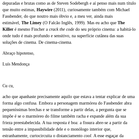
depuradas e brutas como as de Steven Sodebergh e aí penso mais num título
que muito estimas,
Haywire
(2011), curiosamente também com Michael
Fassbender, do que noutro mais óbvio e, a meu ver, ainda mais
estimável,
The Limey
(O Falcão Inglês, 1999). Mas eu acho que
The
Killer
é mesmo Fincher a
crack the code
do seu próprio cinema: a habitá-lo
onde tudo é mais profundo e sensitivo, na superfície cutânea das suas
soluções de cinema. De cinema-cinema.
Abraço hipotenso,
Luís Mendonça
Cu cu,
acho que apanhaste precisamente aquilo que estava a tentar explicar de uma
forma algo confusa. Embora a personagem marmórea do Fassbender abra
pequeníssimas brechas e se transforme a partir delas, a pergunta que se
impõe é se o marmóreo do filme também racha e expande além da sua
frieza preestabelecida. A tua resposta é boa: a fissura abre-se a partir da
tensão entre a impassibilidade dele e o monólogo interior que,
estranhamente, curtocircuita o distanciamento
cool
. A esse esgaçar da