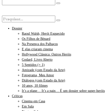
Dossier
Raoul Walsh, Herói Esquecido
Os Filhos de Bénard
Na Presença dos Palhaços
E elas criaram cinema
Hollywood Clássica: Outros Heróis
Godard, Livro Aberto
5 Sentidos (+ 1)
Amizade (com Estado da Arte)
Fotograma, Meu Amor
Diálogos (com Estado da Arte)
10 anos, 10 filmes
It’s a plane… It’s a pain… É um dossier sobre super-heróis
Críticas
Cinema em Casa
Em Sala