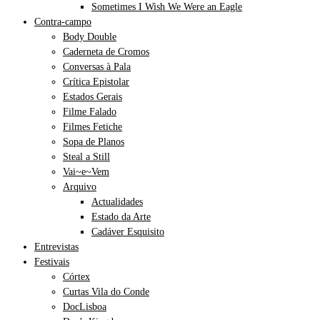
Sometimes I Wish We Were an Eagle
Contra-campo
Body Double
Caderneta de Cromos
Conversas à Pala
Crítica Epistolar
Estados Gerais
Filme Falado
Filmes Fetiche
Sopa de Planos
Steal a Still
Vai~e~Vem
Arquivo
Actualidades
Estado da Arte
Cadáver Esquisito
Entrevistas
Festivais
Córtex
Curtas Vila do Conde
DocLisboa