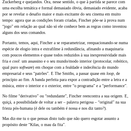
Zuckerberg e quejandos. Ora, nesse sentido, o que à partida se parece com
uma escolha temática e formal demasiado óbvia, demasiado evidente, acaba
por se revelar o desafio maior e mais excitante do seu cinema em muito
tempo: agora que as condições foram criadas, Fincher põe-se à prova num
“jogo” em relação ao qual não só ele conhece bem as regras como inventou
alguns dos seus comandos.
Portanto, temos, aqui, Fincher a se reparametrizar, reequacionando-se numa
espécie de elogio intra e extrafilme à redundância, afinando a maquinaria
com poucos elementos e quase todos reduzidos à sua inexpressividade mais
fria e
cool
: um assassino e o seu mundo/modo interior (protocolar, robótico,
qual puro
software
) em choque com a fealdade e indecência do mundo
empresarial e seus “patrões”. E The Smiths, a passar quase em
loop
, de
princípio ao fim. A banda perfeita para expor a contradição entre a letra e a
música, entre o interior e o exterior, entre “o programa” e a “performance”.
No filme “derivativo” ou “redundante”, Fincher reencontra a sua origem. E,
quiçá, a possibilidade de voltar a ser – palavra perigosa – “original” na sua
frieza pós-humana (é dele ou também é nossa e nos diz tanto?).
Mas diz-me tu o que pensas disto tudo que não quero esgotar assunto a
propósito deste “Kilas, o mau da fita”.