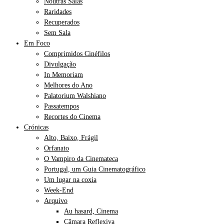
Noutras Salas
Raridades
Recuperados
Sem Sala
Em Foco
Comprimidos Cinéfilos
Divulgação
In Memoriam
Melhores do Ano
Palatorium Walshiano
Passatempos
Recortes do Cinema
Crónicas
Alto, Baixo, Frágil
Orfanato
O Vampiro da Cinemateca
Portugal, um Guia Cinematográfico
Um lugar na coxia
Week-End
Arquivo
Au hasard, Cinema
Câmara Reflexiva