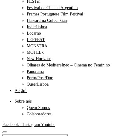
FESTin
Festival de Cinema Argentino
Frames Portuguese Film Festival
Harvard na Gulbenkian
IndieLisboa
Locarno
LEFFEST
MONSTRA
MOTELx
New Horizons
Olhares do Mediterrâneo – Cinema no Feminino
Panorama
Porto/Post/Doc
QueerLisboa
Acção!
Sobre nós
Quem Somos
Colaboradores
Facebook-f
Instagram
Youtube