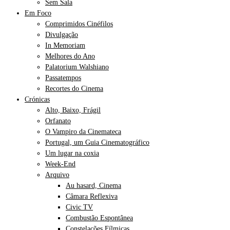
Sem Sala
Em Foco
Comprimidos Cinéfilos
Divulgação
In Memoriam
Melhores do Ano
Palatorium Walshiano
Passatempos
Recortes do Cinema
Crónicas
Alto, Baixo, Frágil
Orfanato
O Vampiro da Cinemateca
Portugal, um Guia Cinematográfico
Um lugar na coxia
Week-End
Arquivo
Au hasard, Cinema
Câmara Reflexiva
Civic TV
Combustão Espontânea
Constelações Fílmicas