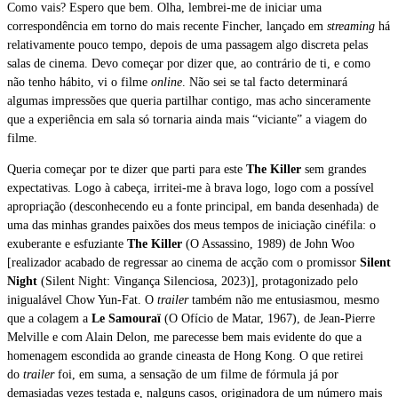
Como vais? Espero que bem. Olha, lembrei-me de iniciar uma
correspondência em torno do mais recente Fincher, lançado em
streaming
há
relativamente pouco tempo, depois de uma passagem algo discreta pelas
salas de cinema. Devo começar por dizer que, ao contrário de ti, e como
não tenho hábito, vi o filme
online
. Não sei se tal facto determinará
algumas impressões que queria partilhar contigo, mas acho sinceramente
que a experiência em sala só tornaria ainda mais “viciante” a viagem do
filme.
Queria começar por te dizer que parti para este
The Killer
sem grandes
expectativas. Logo à cabeça, irritei-me à brava logo, logo com a possível
apropriação (desconhecendo eu a fonte principal, em banda desenhada) de
uma das minhas grandes paixões dos meus tempos de iniciação cinéfila: o
exuberante e esfuziante
The Killer
(O Assassino, 1989) de John Woo
[realizador acabado de regressar ao cinema de acção com o promissor
Silent
Night
(Silent Night: Vingança Silenciosa, 2023)], protagonizado pelo
inigualável Chow Yun-Fat. O
trailer
também não me entusiasmou, mesmo
que a colagem a
Le Samouraï
(O Ofício de Matar, 1967), de Jean-Pierre
Melville e com Alain Delon, me parecesse bem mais evidente do que a
homenagem escondida ao grande cineasta de Hong Kong. O que retirei
do
trailer
foi, em suma, a sensação de um filme de fórmula já por
demasiadas vezes testada e, nalguns casos, originadora de um número mais