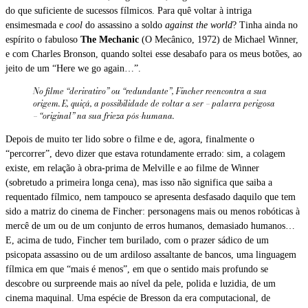
do que suficiente de sucessos fílmicos. Para quê voltar à intriga
ensimesmada e
cool
do assassino a soldo
against the world
? Tinha ainda no
espírito o fabuloso
The Mechanic
(O Mecânico, 1972) de Michael Winner,
e com Charles Bronson, quando soltei esse desabafo para os meus botões, ao
jeito de um “Here we go again…”.
No filme “derivativo” ou “redundante”, Fincher reencontra a sua
origem. E, quiçá, a possibilidade de voltar a ser – palavra perigosa
– “original” na sua frieza pós-humana.
Depois de muito ter lido sobre o filme e de, agora, finalmente o
“percorrer”, devo dizer que estava rotundamente errado: sim, a colagem
existe, em relação à obra-prima de Melville e ao filme de Winner
(sobretudo a primeira longa cena), mas isso não significa que saiba a
requentado fílmico, nem tampouco se apresenta desfasado daquilo que tem
sido a matriz do cinema de Fincher: personagens mais ou menos robóticas à
mercê de um ou de um conjunto de erros humanos, demasiado humanos…
E, acima de tudo, Fincher tem burilado, com o prazer sádico de um
psicopata assassino ou de um ardiloso assaltante de bancos, uma linguagem
fílmica em que “mais é menos”, em que o sentido mais profundo se
descobre ou surpreende mais ao nível da pele, polida e luzidia, de um
cinema maquinal. Uma espécie de Bresson da era computacional, de