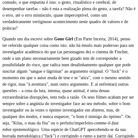
contudo, o que
empatiza
é isso: o gesto, ritualístico e cerebral, de
desempenhar tarefas – não é esta a realização plena do gesto, a tarefa? Não é
o erro, até o erro minúsculo, quase imperceptível, como um
verdadeiramente vertiginoso acontecimento neste quadro de valores e de
práticas?
Quando um dia escrevi sobre
Gone Girl
(Em Parte Incerta, 2014), penso
ter referido qualquer coisa como isto: não há émulo mais poderoso para um
investigador académico do que (as personagens de) o cinema de Fincher,
onde a um plano necessariamente bem gizado tem de corresponder a
possibilidade do risco, que radica num desalinhamento qualquer que pode
suscitar algum “sangue e lágrimas” ao argumento original. O “fuck” é o
momento em que o autor muda de tese e se “atira”, com o mesmo sentido
de rigor, mas “à aventura”, num outro argumento. E aí enfrentará outras
questões – a cena da luta, intensa, quase animal, é uma dessas
extraordinárias disrupções, tens toda a razão. Os seus filmes acabam por ser
sempre sobre a angústia do investigador face ao seu método; sobre o bom
investigador ou às vezes o óptimo investigador em
distress
, mas, de
qualquer dos modos, e nunca esquecer, “o bom é inimigo do óptimo”. Ou
seja, “Kilas, o mau da fita” ou o perfeito/imperfeito-
comme-il-faut
robot
epistemológico. Uma espécie de ChatGPT apercebendo-se da sua
borrada metodológica (“fuck”) e corrigindo o rumo a partir daí. Corrigindo