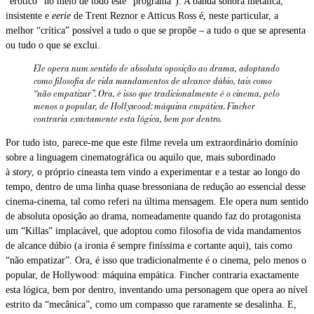
“erótico” no meio de todo este “programa”). A banda sonora metálica,
insistente e
eerie
de Trent Reznor e Atticus Ross é, neste particular, a
melhor “crítica” possível a tudo o que se propõe – a tudo o que se apresenta
ou tudo o que se exclui.
Ele opera num sentido de absoluta oposição ao drama, adoptando
como filosofia de vida mandamentos de alcance dúbio, tais como
“não empatizar”. Ora, é isso que tradicionalmente é o cinema, pelo
menos o popular, de Hollywood: máquina empática. Fincher
contraria exactamente esta lógica, bem por dentro.
Por tudo isto, parece-me que este filme revela um extraordinário domínio
sobre a linguagem cinematográfica ou aquilo que, mais subordinado
à
story
, o próprio cineasta tem vindo a experimentar e a testar ao longo do
tempo, dentro de uma linha quase bressoniana de redução ao essencial desse
cinema-cinema, tal como referi na última mensagem. Ele opera num sentido
de absoluta oposição ao drama, nomeadamente quando faz do protagonista
um “Killas” implacável, que adoptou como filosofia de vida mandamentos
de alcance dúbio (a ironia é sempre finíssima e cortante aqui), tais como
“não empatizar”. Ora, é isso que tradicionalmente é o cinema, pelo menos o
popular, de Hollywood: máquina empática. Fincher contraria exactamente
esta lógica, bem por dentro, inventando uma personagem que opera ao nível
estrito da “mecânica”, como um compasso que raramente se desalinha. E,