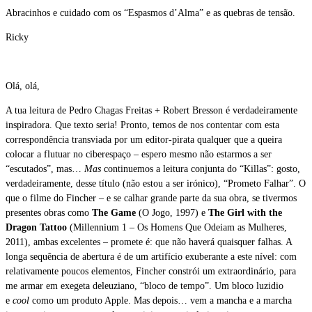
Abracinhos e cuidado com os “Espasmos d’Alma” e as quebras de tensão.
Ricky
Olá, olá,
A tua leitura de Pedro Chagas Freitas + Robert Bresson é verdadeiramente
inspiradora. Que texto seria! Pronto, temos de nos contentar com esta
correspondência transviada por um editor-pirata qualquer que a queira
colocar a flutuar no ciberespaço – espero mesmo não estarmos a ser
“escutados”, mas…
Mas
continuemos a leitura conjunta do “Killas”: gosto,
verdadeiramente, desse título (não estou a ser irónico), “Prometo Falhar”. O
que o filme do Fincher – e se calhar grande parte da sua obra, se tivermos
presentes obras como
The Game
(O Jogo, 1997) e
The Girl with the
Dragon Tattoo
(Millennium 1 – Os Homens Que Odeiam as Mulheres,
2011), ambas excelentes – promete é: que não haverá quaisquer falhas. A
longa sequência de abertura é de um artifício exuberante a este nível: com
relativamente poucos elementos, Fincher constrói um extraordinário, para
me armar em exegeta deleuziano, “bloco de tempo”. Um bloco luzidio
e
cool
como um produto Apple. Mas depois… vem a mancha e a marcha