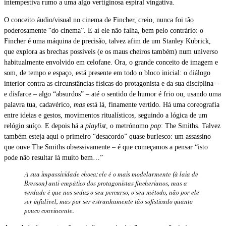
intempestiva rumo a uma algo vertiginosa espiral vingativa.
O conceito áudio/visual no cinema de Fincher, creio, nunca foi tão
poderosamente “do cinema”. E aí ele não falha, bem pelo contrário: o
Fincher é uma máquina de precisão, talvez afim de um Stanley Kubrick,
que explora as brechas possíveis (e os maus cheiros também) num universo
habitualmente envolvido em celofane. Ora, o grande conceito de imagem e
som, de tempo e espaço, está presente em todo o bloco inicial: o diálogo
interior contra as circunstâncias físicas do protagonista e da sua disciplina –
e disfarce – algo “absurdos” – até o sentido de humor é frio ou, usando uma
palavra tua, cadavérico,
mas
está lá, finamente vertido. Há uma coreografia
entre ideias e gestos, movimentos ritualísticos, seguindo a lógica de um
relógio suíço. E depois há a
playlist
, o metrónomo
pop
: The Smiths. Talvez
também esteja aqui o primeiro “desacordo” quase burlesco: um assassino
que ouve The Smiths obsessivamente – é que começamos a pensar “isto
pode não resultar lá muito bem…”
A sua impassividade choca: ele é o mais modelarmente (à laia de
Bresson) anti-empático dos protagonistas fincherianos, mas a
verdade é que nos seduz o seu percurso, o seu método, não por ele
ser infalível, mas por ser estranhamente tão sofisticado quanto
pouco convincente.