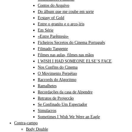
Contos do Arquivo
Do álbum que me coube em sorte
Ecstasy of Gold
Entre o granito e o arco-íris
Em Série
«Entre Parêntesis»
Ficheiros Secretos do Cinema Português
Filmado Tangente
Filmes nas aulas, filmes nas mãos
I WISH I HAD SOMEONE ELSE’S FACE
Nos Confins do Cinema
O Movimento Perpétuo
Raccords do Algoritmo
Ramalhetes
Recordações da casa de Alpendre
Retratos de Projecção
Se Confinado Um Espectador
Simulacros
Sometimes I Wish We Were an Eagle
Contra-campo
Body Double