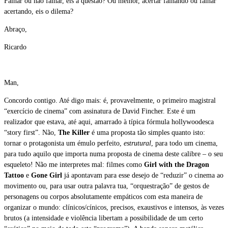
Falhar ou não falhar, eis a questão? Ou melhor, acertar falhando ou falhar
acertando, eis o dilema?
Abraço,
Ricardo
Man,
Concordo contigo. Até digo mais: é, provavelmente, o primeiro magistral
“exercício de cinema” com assinatura de David Fincher. Este é um
realizador que estava, até aqui, amarrado à típica fórmula hollywoodesca
“story first”. Não,
The Killer
é uma proposta tão simples quanto isto:
tornar o protagonista um émulo perfeito,
estrutural
, para todo um cinema,
para tudo aquilo que importa numa proposta de cinema deste calibre – o seu
esqueleto! Não me interpretes mal: filmes como
Girl with the Dragon
Tattoo
e
Gone Girl
já apontavam para esse desejo de “reduzir” o cinema ao
movimento ou, para usar outra palavra tua, “orquestração” de gestos de
personagens ou corpos absolutamente empáticos com esta maneira de
organizar o mundo: clínicos/cínicos, precisos, exaustivos e intensos, às vezes
brutos (a intensidade e violência libertam a possibilidade de um certo