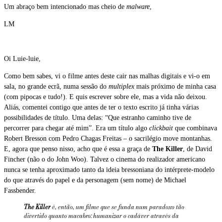
Um abraço bem intencionado mas cheio de
malware
,
LM
Oi Luie-luie,
Como bem sabes, vi o filme antes deste cair nas malhas digitais e vi-o em
sala, no grande ecrã, numa sessão do
multiplex
mais próximo de minha casa
(com pipocas e tudo!). E quis escrever sobre ele, mas a vida não deixou.
Aliás, comentei contigo que antes de ter o texto escrito já tinha várias
possibilidades de título. Uma delas: “Que estranho caminho tive de
percorrer para chegar até mim”. Era um título algo
clickbait
que combinava
Robert Bresson com Pedro Chagas Freitas – o sacrilégio move montanhas.
E, agora que penso nisso, acho que é essa a graça de
The Killer
, de David
Fincher (não o do John Woo). Talvez o cinema do realizador americano
nunca se tenha aproximado tanto da ideia bressoniana do intérprete-modelo
do que através do papel e da personagem (sem nome) de Michael
Fassbender.
The Killer
é, então, um filme que se funda num paradoxo tão
divertido quanto macabro: humanizar o cadáver através da