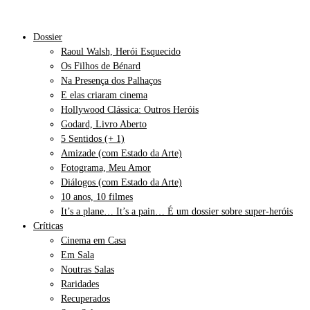
Dossier
Raoul Walsh, Herói Esquecido
Os Filhos de Bénard
Na Presença dos Palhaços
E elas criaram cinema
Hollywood Clássica: Outros Heróis
Godard, Livro Aberto
5 Sentidos (+ 1)
Amizade (com Estado da Arte)
Fotograma, Meu Amor
Diálogos (com Estado da Arte)
10 anos, 10 filmes
It’s a plane… It’s a pain… É um dossier sobre super-heróis
Críticas
Cinema em Casa
Em Sala
Noutras Salas
Raridades
Recuperados