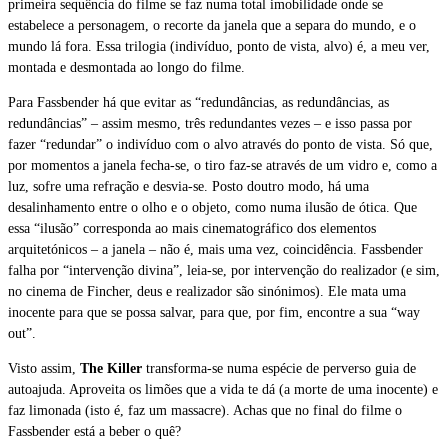
primeira sequência do filme se faz numa total imobilidade onde se
estabelece a personagem, o recorte da janela que a separa do mundo, e o
mundo lá fora. Essa trilogia (indivíduo, ponto de vista, alvo) é, a meu ver,
montada e desmontada ao longo do filme.
Para Fassbender há que evitar as “redundâncias, as redundâncias, as
redundâncias” – assim mesmo, três redundantes vezes – e isso passa por
fazer “redundar” o indivíduo com o alvo através do ponto de vista. Só que,
por momentos a janela fecha-se, o tiro faz-se através de um vidro e, como a
luz, sofre uma refração e desvia-se. Posto doutro modo, há uma
desalinhamento entre o olho e o objeto, como numa ilusão de ótica. Que
essa “ilusão” corresponda ao mais cinematográfico dos elementos
arquitetónicos – a janela – não é, mais uma vez, coincidência. Fassbender
falha por “intervenção divina”, leia-se, por intervenção do realizador (e sim,
no cinema de Fincher, deus e realizador são sinónimos). Ele mata uma
inocente para que se possa salvar, para que, por fim, encontre a sua “way
out”.
Visto assim,
The Killer
transforma-se numa espécie de perverso guia de
autoajuda. Aproveita os limões que a vida te dá (a morte de uma inocente) e
faz limonada (isto é, faz um massacre). Achas que no final do filme o
Fassbender está a beber o quê?