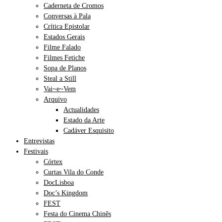
Caderneta de Cromos
Conversas à Pala
Crítica Epistolar
Estados Gerais
Filme Falado
Filmes Fetiche
Sopa de Planos
Steal a Still
Vai~e~Vem
Arquivo
Actualidades
Estado da Arte
Cadáver Esquisito
Entrevistas
Festivais
Córtex
Curtas Vila do Conde
DocLisboa
Doc’s Kingdom
FEST
Festa do Cinema Chinês