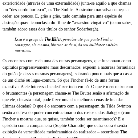
exterioridade (através de uma externalidade) junta-se aquilo a que chamas
um “desacordo burlesco”, os The Smiths. A estrutura narrativa começa a
ceder, aos poucos. E, grão a grão, tudo caminha para uma espécie de
abstração quase iconoclasta do filme de “assassino vingativo” (como sabes,
também adoro esses dois títulos do senhor Soderbergh).
Essa é a graça de
The Killer
, perceber até que ponto Fincher
consegue, ele mesmo, libertar-se de si, do seu
bulldozer
estético-
narrativo.
Os encontros com cada uma das outras personagens, que funcionam como
capítulos progressivamente mais descarnados, expõem a natureza formulaica
do guião (e dessas mesmas personagens), sobrando pouco mais que a casca
de um cliché ou lugar-comum. Só que Fincher fá-lo de uma forma
exaustiva. A ele interessa-lhe desfazer tudo em pó. O que é o encontro com
o brutamontes (a personagem chama-se The Brute) senão a afirmação de
que ele, cineasta-total, pode fazer uma das melhores cenas de luta das
últimas décadas? O que é o encontro com a personagem da Tilda Swinton
senão a defesa do poder concentracionário dos rostos e dos diálogos (com
Fincher a mostrar que, se quiser, também poder ser tarantinesco)? E o
episódio com a companheira (Sophie Charlotte) que outra coisa é senão
exibição da versatilidade melodramática do realizador – recorde-se
The