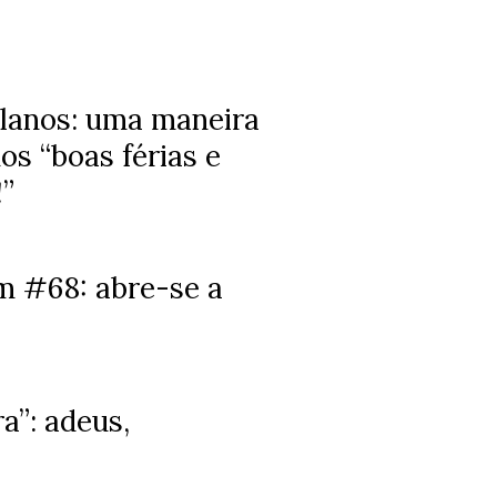
lanos: uma maneira
os “boas férias e
!”
m #68: abre-se a
a”: adeus,
!