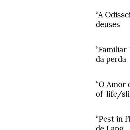
“A Odisse
deuses
“Familiar
da perda
“O Amor q
of-life/s
“Pest in 
de Lang