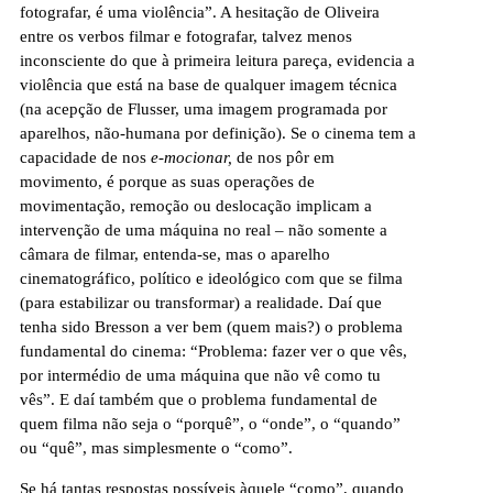
fotografar, é uma violência”. A hesitação de Oliveira
entre os verbos filmar e fotografar, talvez menos
inconsciente do que à primeira leitura pareça, evidencia a
violência que está na base de qualquer imagem técnica
(na acepção de Flusser, uma imagem programada por
aparelhos, não-humana por definição). Se o cinema tem a
capacidade de nos
e-mocionar,
de nos pôr em
movimento, é porque as suas operações de
movimentação, remoção ou deslocação implicam a
intervenção de uma máquina no real – não somente a
câmara de filmar, entenda-se, mas o aparelho
cinematográfico, político e ideológico com que se filma
(para estabilizar ou transformar) a realidade. Daí que
tenha sido Bresson a ver bem (quem mais?) o problema
fundamental do cinema: “Problema: fazer ver o que vês,
por intermédio de uma máquina que não vê como tu
vês”. E daí também que o problema fundamental de
quem filma não seja o “porquê”, o “onde”, o “quando”
ou “quê”, mas simplesmente o “como”.
Se há tantas respostas possíveis àquele “como”, quando