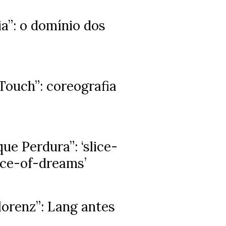
ia”: o domínio dos
 Touch”: coreografia
ue Perdura”: ‘slice-
lice-of-dreams’
Florenz”: Lang antes