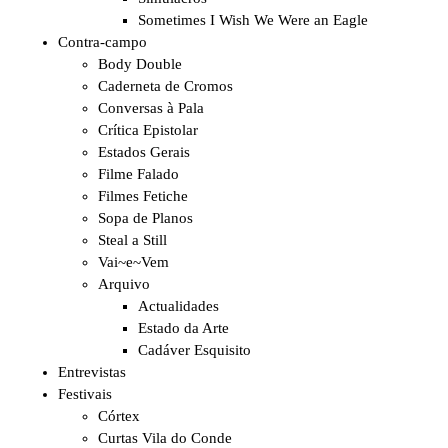
Sometimes I Wish We Were an Eagle
Contra-campo
Body Double
Caderneta de Cromos
Conversas à Pala
Crítica Epistolar
Estados Gerais
Filme Falado
Filmes Fetiche
Sopa de Planos
Steal a Still
Vai~e~Vem
Arquivo
Actualidades
Estado da Arte
Cadáver Esquisito
Entrevistas
Festivais
Córtex
Curtas Vila do Conde