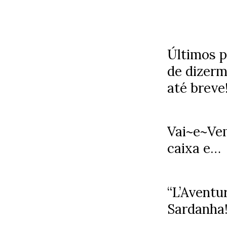
Últimos p
de dizerm
até breve
Vai~e~Ve
caixa e…
“L’Aventur
Sardanha