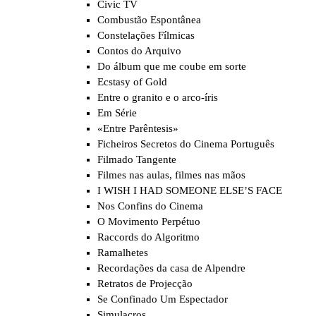
Civic TV
Combustão Espontânea
Constelações Fílmicas
Contos do Arquivo
Do álbum que me coube em sorte
Ecstasy of Gold
Entre o granito e o arco-íris
Em Série
«Entre Parêntesis»
Ficheiros Secretos do Cinema Português
Filmado Tangente
Filmes nas aulas, filmes nas mãos
I WISH I HAD SOMEONE ELSE’S FACE
Nos Confins do Cinema
O Movimento Perpétuo
Raccords do Algoritmo
Ramalhetes
Recordações da casa de Alpendre
Retratos de Projecção
Se Confinado Um Espectador
Simulacros