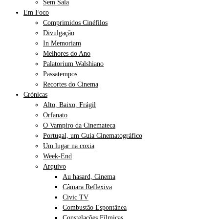
Sem Sala
Em Foco
Comprimidos Cinéfilos
Divulgação
In Memoriam
Melhores do Ano
Palatorium Walshiano
Passatempos
Recortes do Cinema
Crónicas
Alto, Baixo, Frágil
Orfanato
O Vampiro da Cinemateca
Portugal, um Guia Cinematográfico
Um lugar na coxia
Week-End
Arquivo
Au hasard, Cinema
Câmara Reflexiva
Civic TV
Combustão Espontânea
Constelações Fílmicas