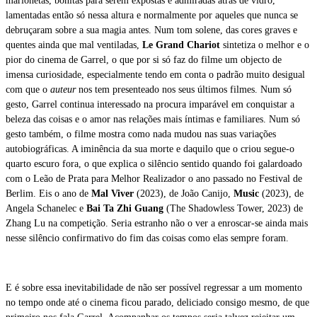
marionetas, bonitas para serem expostas e admiradas atrás de vidro,
lamentadas então só nessa altura e normalmente por aqueles que nunca se
debruçaram sobre a sua magia antes. Num tom solene, das cores graves e
quentes ainda que mal ventiladas,
Le Grand Chariot
sintetiza o melhor e o
pior do cinema de Garrel, o que por si só faz do filme um objecto de
imensa curiosidade, especialmente tendo em conta o padrão muito desigual
com que o
auteur
nos tem presenteado nos seus últimos filmes. Num só
gesto, Garrel continua interessado na procura imparável em conquistar a
beleza das coisas e o amor nas relações mais íntimas e familiares. Num só
gesto também, o filme mostra como nada mudou nas suas variações
autobiográficas. A iminência da sua morte e daquilo que o criou segue-o
quarto escuro fora, o que explica o silêncio sentido quando foi galardoado
com o Leão de Prata para Melhor Realizador o ano passado no Festival de
Berlim. Eis o ano de
Mal Viver
(2023), de João Canijo,
Music
(2023), de
Angela Schanelec e
Bai Ta Zhi Guang
(The Shadowless Tower, 2023) de
Zhang Lu na competição. Seria estranho não o ver a enroscar-se ainda mais
nesse silêncio confirmativo do fim das coisas como elas sempre foram.
E é sobre essa inevitabilidade de não ser possível regressar a um momento
no tempo onde até o cinema ficou parado, deliciado consigo mesmo, de que