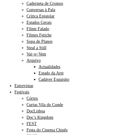
Caderneta de Cromos
Conversas à Pala
Crítica Epistolar
Estados Gerais
Filme Falado
Filmes Fetiche
Sopa de Planos
Steal a Still
Vai~e~Vem
Arquivo
Actualidades
Estado da Arte
Cadáver Esquisito
Entrevistas
Festivais
Córtex
Curtas Vila do Conde
DocLisboa
Doc’s Kingdom
FEST
Festa do Cinema Chinês