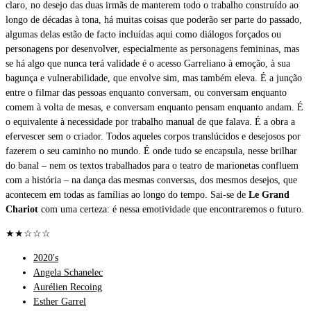
claro, no desejo das duas irmãs de manterem todo o trabalho construído ao
longo de décadas à tona, há muitas coisas que poderão ser parte do passado,
algumas delas estão de facto incluídas aqui como diálogos forçados ou
personagens por desenvolver, especialmente as personagens femininas, mas
se há algo que nunca terá validade é o acesso Garreliano à emoção, à sua
bagunça e vulnerabilidade, que envolve sim, mas também eleva. É a junção
entre o filmar das pessoas enquanto conversam, ou conversam enquanto
comem à volta de mesas, e conversam enquanto pensam enquanto andam. É
o equivalente à necessidade por trabalho manual de que falava. É a obra a
efervescer sem o criador. Todos aqueles corpos translúcidos e desejosos por
fazerem o seu caminho no mundo. É onde tudo se encapsula, nesse brilhar
do banal – nem os textos trabalhados para o teatro de marionetas confluem
com a história – na dança das mesmas conversas, dos mesmos desejos, que
acontecem em todas as famílias ao longo do tempo. Sai-se de
Le Grand
Chariot
com uma certeza: é nessa emotividade que encontraremos o futuro.
★★☆☆☆
2020's
Angela Schanelec
Aurélien Recoing
Esther Garrel