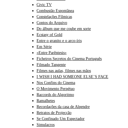
Civic TV
Combustão Espontânea
Constelações Fílmicas
Contos do Arquivo
Do álbum que me coube em sorte
Ecstasy of Gold
Entre o granito e o arco-íris
Em Série
«Entre Parêntesis»
Ficheiros Secretos do Cinema Português
Filmado Tangente
Filmes nas aulas, filmes nas mãos
I WISH I HAD SOMEONE ELSE’S FACE
Nos Confins do Cinema
O Movimento Perpétuo
Raccords do Algoritmo
Ramalhetes
Recordações da casa de Alpendre
Retratos de Projecção
Se Confinado Um Espectador
Simulacros