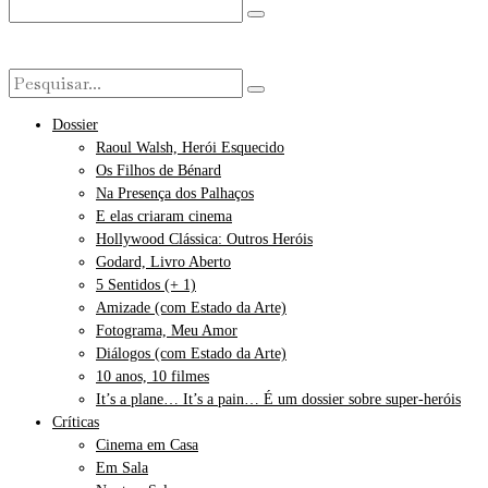
Dossier
Raoul Walsh, Herói Esquecido
Os Filhos de Bénard
Na Presença dos Palhaços
E elas criaram cinema
Hollywood Clássica: Outros Heróis
Godard, Livro Aberto
5 Sentidos (+ 1)
Amizade (com Estado da Arte)
Fotograma, Meu Amor
Diálogos (com Estado da Arte)
10 anos, 10 filmes
It’s a plane… It’s a pain… É um dossier sobre super-heróis
Críticas
Cinema em Casa
Em Sala