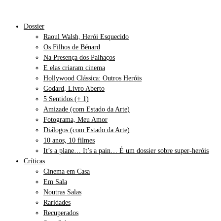
Dossier
Raoul Walsh, Herói Esquecido
Os Filhos de Bénard
Na Presença dos Palhaços
E elas criaram cinema
Hollywood Clássica: Outros Heróis
Godard, Livro Aberto
5 Sentidos (+ 1)
Amizade (com Estado da Arte)
Fotograma, Meu Amor
Diálogos (com Estado da Arte)
10 anos, 10 filmes
It’s a plane… It’s a pain… É um dossier sobre super-heróis
Críticas
Cinema em Casa
Em Sala
Noutras Salas
Raridades
Recuperados