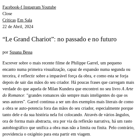
Facebook-f
Instagram
Youtube
Close
Críticas
·
Em Sala
22 de Abril, 2024
“Le Grand Chariot”: no passado e no futuro
por
Susana Bessa
Escrever sobre o mais recente filme de Philippe Garrel, um pequeno
encanto numa primeira visualização, capaz de expansão numa segunda ou
terceira, é reflectir sobre a imparável força da obra, e como esta se forja
depois de sair das mãos do seu criador. Há poucas frases que carregam mais
verdade do que aquela de Milan Kundera que encontrei no seu livro
A Arte
do Romance
: “grandes romances são sempre mais inteligentes do que os
seus autores”. Garrel continua a ser um dos exemplos mais literais de como
a obra se auto-potencia fora das mãos do seu criador, especialmente porque
tanto dele e da sua história nela foi colocando. Através de vários ângulos,
ora de forma mais abstracta, ora por via da reflexão narrativa, há um rasto
autobiográfico que unifica a obra mas não a limita ou finita. Pelo contrário,
providencia o oxigénio para esta partir em viagem.