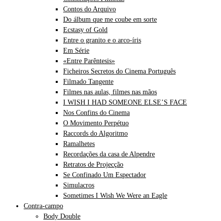
Contos do Arquivo
Do álbum que me coube em sorte
Ecstasy of Gold
Entre o granito e o arco-íris
Em Série
«Entre Parêntesis»
Ficheiros Secretos do Cinema Português
Filmado Tangente
Filmes nas aulas, filmes nas mãos
I WISH I HAD SOMEONE ELSE’S FACE
Nos Confins do Cinema
O Movimento Perpétuo
Raccords do Algoritmo
Ramalhetes
Recordações da casa de Alpendre
Retratos de Projecção
Se Confinado Um Espectador
Simulacros
Sometimes I Wish We Were an Eagle
Contra-campo
Body Double