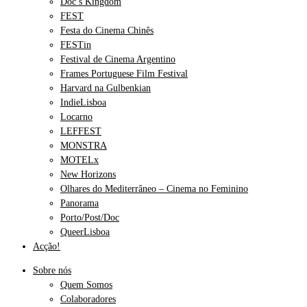
Doc’s Kingdom
FEST
Festa do Cinema Chinês
FESTin
Festival de Cinema Argentino
Frames Portuguese Film Festival
Harvard na Gulbenkian
IndieLisboa
Locarno
LEFFEST
MONSTRA
MOTELx
New Horizons
Olhares do Mediterrâneo – Cinema no Feminino
Panorama
Porto/Post/Doc
QueerLisboa
Acção!
Sobre nós
Quem Somos
Colaboradores