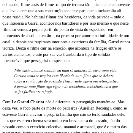
delineado, filme atrás de filme, o tipo de ternura tão unicamente comovente
que leva a crer que a sua construção acontece para que a melancolia ali
possa residir. No habitual filmar dos bastidores, da vida privada – tudo o
que interessa a Garrel acontece nos bastidores e por isso mesmo é que neste
filme só vemos a peça a partir do ponto de vista do espectador em
momentos de absoluta tensão -, na procura por amor e na intimidade de um
casal, e depois nos respirares interiores e exteriores da família, Garrel nunca
teoriza. Deixa o filme cair na emoção, que acontece na fricção entre os
vários elementos, e este por sua vez transborda o tipo de solidão
imensurável que perseguirá o espectador.
Não existe uma só verdade ou uma só maneira de viver uma vida.
Curioso como se respira essa liberdade num filme que se debate
sobre a ruminação do passado. Pensar nele agora em retrospectiva
é pensar num filme cujo vigor é de resistência, resistência essa que
se faz facilmente refúgio.
Com
Le Grand Chariot
não é diferente. A perseguição mantém-se. Mas
desta vez, o foco parte da morte do patriarca (Aurélien Recoing), como se
estivesse Garrel a avisar a própria família que não só terão saudades dele,
mas que este seu cinema será muito em breve coisa do passado, tão do
passado como o exercício colectivo, manual e artesanal, que é o teatro das