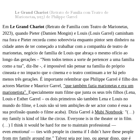
Le Grand Chariot
(Retrato de Família com Teatro de
Marionetas, 2023) de Philippe Garrel
Em
Le Grand Chariot
(Retrato de Família com Teatro de Marionetas,
2023), quando Pieter (Damien Mongin) e Louis (Louis Garrel) caminham
rua fora e Pieter recorda como sobrevivia enquanto pintor sem dinheiro na
cidade antes de ter começado a trabalhar com a companhia de teatro de
marionetas, negócio de família de Louis que abraça o mesmo ofício ao
longo das gerações – “Nem todos temos a sorte de pertencer a uma família
como a tua”, diz-lhe -, é impossível não pensar na família do próprio
cineasta e no impacto que o cinema e o teatro continuam a ter há pelo
menos três gerações. É importante relembrar que Philippe Garrel é filho dos
actores Martine e Maurice Garrel,
“que também fazia marionetas e era um
marionetista”.
Especialmente num filme que junta os seus três filhos (Lena,
Louis e Esther Garrel – os dois primeiros são também Lena e Louis no
mundo do filme, e Louis não só tem ambições de ser actor como é essa a
sua profissão quando o filme acaba). Dizia Garrel à
Mubi Notebook
: “(…)
my family is kind of like the circus. Everyone is in the theater or in film.
(…) I think it would be hard for me to maintain professional —
even
emotional
— ties with people in cinema if I didn’t have these people
from my family around me.” Talvez seja por isso, ou apesar disso, que é