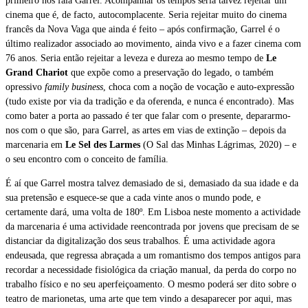
primeiro nos fala Garrel. Acompanhar os tempos seria talvez rejeitar um
cinema que é, de facto, autocomplacente. Seria rejeitar muito do cinema
francês da Nova Vaga que ainda é feito – após confirmação, Garrel é o
último realizador associado ao movimento, ainda vivo e a fazer cinema com
76 anos. Seria então rejeitar a leveza e dureza ao mesmo tempo de
Le
Grand Chariot
que expõe como a preservação do legado, o também
opressivo
family business
, choca com a noção de vocação e auto-expressão
(tudo existe por via da tradição e da oferenda, e nunca é encontrado). Mas
como bater a porta ao passado é ter que falar com o presente, depararmo-
nos com o que são, para Garrel, as artes em vias de extinção – depois da
marcenaria em
Le Sel des Larmes
(O Sal das Minhas Lágrimas, 2020) – e
o seu encontro com o conceito de família.
É aí que Garrel mostra talvez demasiado de si, demasiado da sua idade e da
sua pretensão e esquece-se que a cada vinte anos o mundo pode, e
certamente dará, uma volta de 180º. Em Lisboa neste momento a actividade
da marcenaria é uma actividade reencontrada por jovens que precisam de se
distanciar da digitalização dos seus trabalhos. É uma actividade agora
endeusada, que regressa abraçada a um romantismo dos tempos antigos para
recordar a necessidade fisiológica da criação manual, da perda do corpo no
trabalho físico e no seu aperfeiçoamento. O mesmo poderá ser dito sobre o
teatro de marionetas, uma arte que tem vindo a desaparecer por aqui, mas