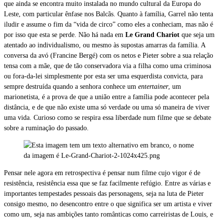
que ainda se encontra muito instalada no mundo cultural da Europa do
Leste, com particular ênfase nos Balcãs. Quanto à família, Garrel não tenta
iludir e assume o fim da “vida de circo” como eles a conheciam, mas não é
por isso que esta se perde. Não há nada em
Le Grand Chariot
que seja um
atentado ao individualismo, ou mesmo às supostas amarras da família. A
conversa da avó (Francine Bergé) com os netos e Pieter sobre a sua relação
tensa com a mãe, que de tão conservadora via a filha como uma criminosa
ou fora-da-lei simplesmente por esta ser uma esquerdista convicta, para
sempre destruída quando a senhora conhece um
entertainer
, um
marionetista, é a prova de que a união entre a família pode acontecer pela
distância, e de que não existe uma só verdade ou uma só maneira de viver
uma vida. Curioso como se respira essa liberdade num filme que se debate
sobre a ruminação do passado.
Pensar nele agora em retrospectiva é pensar num filme cujo vigor é de
resistência, resistência essa que se faz facilmente refúgio. Entre as várias e
importantes tempestades pessoais das personagens, seja na luta de Pieter
consigo mesmo, no desencontro entre o que significa ser um artista e viver
como um, seja nas ambições tanto românticas como carreiristas de Louis, e