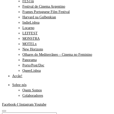
FESTin
Festival de Cinema Argentino
Frames Portuguese Film Festival
Harvard na Gulbenkian
IndieLisboa
Locarno
LEFFEST
MONSTRA
MOTELx
New Horizons
Olhares do Mediterrâneo – Cinema no Feminino
Panorama
Porto/Post/Doc
QueerLisboa
Acção!
Sobre nós
Quem Somos
Colaboradores
Facebook-f
Instagram
Youtube