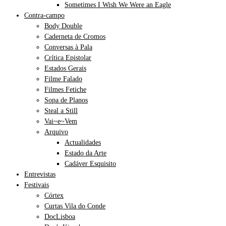
Sometimes I Wish We Were an Eagle
Contra-campo
Body Double
Caderneta de Cromos
Conversas à Pala
Crítica Epistolar
Estados Gerais
Filme Falado
Filmes Fetiche
Sopa de Planos
Steal a Still
Vai~e~Vem
Arquivo
Actualidades
Estado da Arte
Cadáver Esquisito
Entrevistas
Festivais
Córtex
Curtas Vila do Conde
DocLisboa