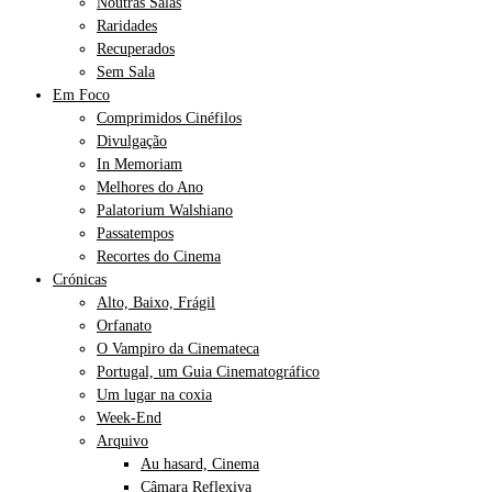
Noutras Salas
Raridades
Recuperados
Sem Sala
Em Foco
Comprimidos Cinéfilos
Divulgação
In Memoriam
Melhores do Ano
Palatorium Walshiano
Passatempos
Recortes do Cinema
Crónicas
Alto, Baixo, Frágil
Orfanato
O Vampiro da Cinemateca
Portugal, um Guia Cinematográfico
Um lugar na coxia
Week-End
Arquivo
Au hasard, Cinema
Câmara Reflexiva