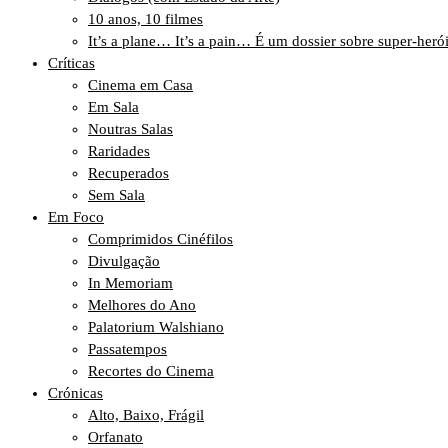
10 anos, 10 filmes
It’s a plane… It’s a pain… É um dossier sobre super-heró
Críticas
Cinema em Casa
Em Sala
Noutras Salas
Raridades
Recuperados
Sem Sala
Em Foco
Comprimidos Cinéfilos
Divulgação
In Memoriam
Melhores do Ano
Palatorium Walshiano
Passatempos
Recortes do Cinema
Crónicas
Alto, Baixo, Frágil
Orfanato