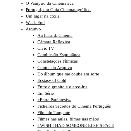
O Vampiro da Cinemateca
Portugal, um Guia Cinematográfico
Um lugar na coxia
Week-End
Arquivo
Au hasard, Cinema
Câmara Reflexiva
Civic TV
Combustão Espontânea
Constelações Fílmicas
Contos do Arquivo
Do álbum que me coube em sorte
Ecstasy of Gold
Entre o granito e o arco-íris
Em Série
«Entre Parêntesis»
Ficheiros Secretos do Cinema Português
Filmado Tangente
Filmes nas aulas, filmes nas mãos
I WISH I HAD SOMEONE ELSE’S FACE