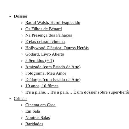
Dossier
Raoul Walsh, Herói Esquecido
Os Filhos de Bénard
Na Presença dos Palhaços
E elas criaram cinema
Hollywood Clássica: Outros Heróis
Godard, Livro Aberto
5 Sentidos (+ 1)
Amizade (com Estado da Arte)
Fotograma, Meu Amor
Diálogos (com Estado da Arte)
10 anos, 10 filmes
It’s a plane… It’s a pain… É um dossier sobre super-heró
Críticas
Cinema em Casa
Em Sala
Noutras Salas
Raridades