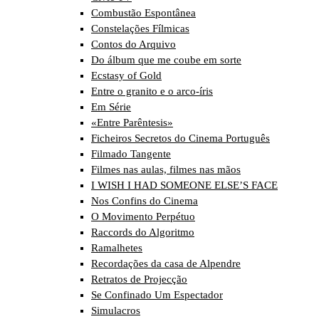
Combustão Espontânea
Constelações Fílmicas
Contos do Arquivo
Do álbum que me coube em sorte
Ecstasy of Gold
Entre o granito e o arco-íris
Em Série
«Entre Parêntesis»
Ficheiros Secretos do Cinema Português
Filmado Tangente
Filmes nas aulas, filmes nas mãos
I WISH I HAD SOMEONE ELSE’S FACE
Nos Confins do Cinema
O Movimento Perpétuo
Raccords do Algoritmo
Ramalhetes
Recordações da casa de Alpendre
Retratos de Projecção
Se Confinado Um Espectador
Simulacros