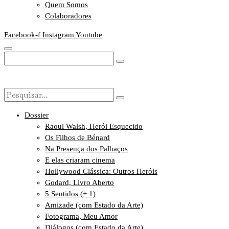
Quem Somos
Colaboradores
Facebook-f
Instagram
Youtube
Dossier
Raoul Walsh, Herói Esquecido
Os Filhos de Bénard
Na Presença dos Palhaços
E elas criaram cinema
Hollywood Clássica: Outros Heróis
Godard, Livro Aberto
5 Sentidos (+ 1)
Amizade (com Estado da Arte)
Fotograma, Meu Amor
Diálogos (com Estado da Arte)