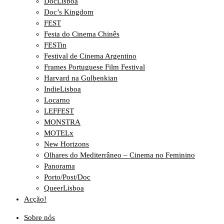
DocLisboa
Doc’s Kingdom
FEST
Festa do Cinema Chinês
FESTin
Festival de Cinema Argentino
Frames Portuguese Film Festival
Harvard na Gulbenkian
IndieLisboa
Locarno
LEFFEST
MONSTRA
MOTELx
New Horizons
Olhares do Mediterrâneo – Cinema no Feminino
Panorama
Porto/Post/Doc
QueerLisboa
Acção!
Sobre nós