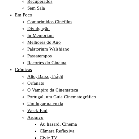
Recuperados
Sem Sala
Em Foco
Comprimidos Cinéfilos
Divulgação
In Memoriam
Melhores do Ano
Palatorium Walshiano
Passatempos
Recortes do Cinema
Crónicas
Alto, Baixo, Frágil
Orfanato
O Vampiro da Cinemateca
Portugal, um Guia Cinematográfico
Um lugar na coxia
Week-End
Arquivo
Au hasard, Cinema
Câmara Reflexiva
Civic TV