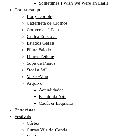
Sometimes I Wish We Were an Eagle
Contra-campo
Body Double
Caderneta de Cromos
Conversas à Pala
Crítica Epistolar
Estados Gerais
Filme Falado
Filmes Fetiche
Sopa de Planos
Steal a Still
Vai~e~Vem
Arquivo
Actualidades
Estado da Arte
Cadáver Esquisito
Entrevistas
Festivais
Córtex
Curtas Vila do Conde