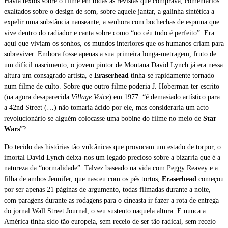
Havia textos sobre o filme em todas as revistas que comprava, comentários
exaltados sobre o design de som, sobre aquele jantar, a galinha sintética a
expelir uma substância nauseante, a senhora com bochechas de espuma que
vive dentro do radiador e canta sobre como “no céu tudo é perfeito”. Era
aqui que viviam os sonhos, os mundos interiores que os humanos criam para
sobreviver. Embora fosse apenas a sua primeira longa-metragem, fruto de
um difícil nascimento, o jovem pintor de Montana David Lynch já era nessa
altura um consagrado artista, e
Eraserhead
tinha-se rapidamente tornado
num filme de culto. Sobre que outro filme poderia J. Hoberman ter escrito
(na agora desaparecida
Village Voice
) em 1977: “é demasiado artístico para
a 42nd Street (…) não tomaria ácido por ele, mas consideraria um acto
revolucionário se alguém colocasse uma bobine do filme no meio de
Star
Wars
”?
Do tecido das histórias tão vulcânicas que provocam um estado de torpor, o
imortal David Lynch deixa-nos um legado precioso sobre a bizarria que é a
natureza da “normalidade”. Talvez baseado na vida com Peggy Reavey e a
filha de ambos Jennifer, que nasceu com os pés tortos,
Eraserhead
começou
por ser apenas 21 páginas de argumento, todas filmadas durante a noite,
com paragens durante as rodagens para o cineasta ir fazer a rota de entrega
do jornal Wall Street Journal, o seu sustento naquela altura. E nunca a
América tinha sido tão europeia, sem receio de ser tão radical, sem receio