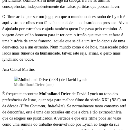
periclitante. Quando Alvin mete algo na cabeça, irá até às últimas
consequências, independentemente das falsas partidas que possam haver.
O filme acaba por ser um jogo, em que o mundo mais estranho de Lynch é
aqui visto por olhos com fé na humanidade — o absurdo e o prosaico. Alvin
é ajudado por estranhos e ajuda também quem lhe passa pelo caminho. A
viagem deste velho homem para ir ter com o irmão que teve um enfarte é
uma história de amor fraterno, aquele que se dá a um irmão depois de uma
desavença ou a um estranho. Num mundo como o de hoje, massacrado pelos
lados mais funestos da humanidade, talvez este seja, afinal, o gesto mais
lynchiano de todos.
Ana Cabral Martins
Mulholland Drive
(2001)
É frequente encontrar
Mulholland Drive
de David Lynch no topo das
preferências de listas, quer seja para melhor filme do século XXI (
BBC
) ou
da década (
Film Comment
,
IndieWire
). Se normalmente tanto consenso será
de desconfiar, esta é uma das ocasiões em que a obra é tão extraordinária
que os elogios são justificados. A verdade é que este filme pode ser visto
como uma súmula do trabalho desenvolvido por Lynch ao longo da sua