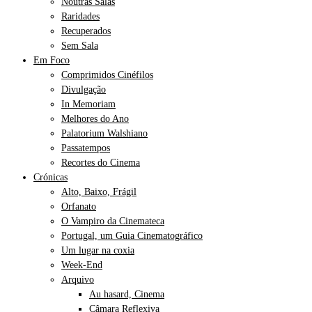
Noutras Salas
Raridades
Recuperados
Sem Sala
Em Foco
Comprimidos Cinéfilos
Divulgação
In Memoriam
Melhores do Ano
Palatorium Walshiano
Passatempos
Recortes do Cinema
Crónicas
Alto, Baixo, Frágil
Orfanato
O Vampiro da Cinemateca
Portugal, um Guia Cinematográfico
Um lugar na coxia
Week-End
Arquivo
Au hasard, Cinema
Câmara Reflexiva