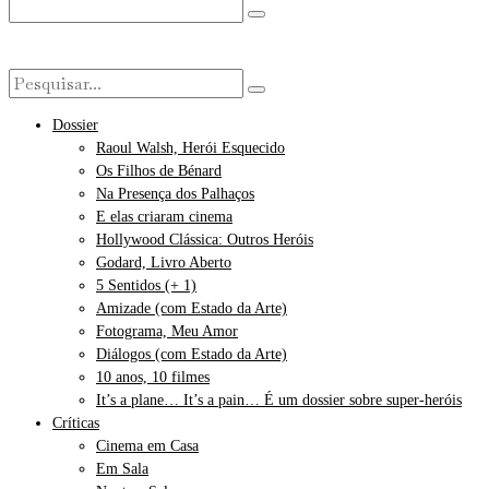
Dossier
Raoul Walsh, Herói Esquecido
Os Filhos de Bénard
Na Presença dos Palhaços
E elas criaram cinema
Hollywood Clássica: Outros Heróis
Godard, Livro Aberto
5 Sentidos (+ 1)
Amizade (com Estado da Arte)
Fotograma, Meu Amor
Diálogos (com Estado da Arte)
10 anos, 10 filmes
It’s a plane… It’s a pain… É um dossier sobre super-heróis
Críticas
Cinema em Casa
Em Sala