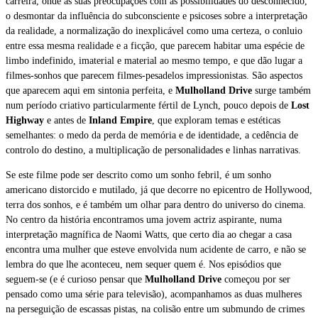
carreira, onde as suas preocupações com as possibilidades do desconhecido,
o desmontar da influência do subconsciente e psicoses sobre a interpretação
da realidade, a normalização do inexplicável como uma certeza, o conluio
entre essa mesma realidade e a ficção, que parecem habitar uma espécie de
limbo indefinido, imaterial e material ao mesmo tempo, e que dão lugar a
filmes-sonhos que parecem filmes-pesadelos impressionistas. São aspectos
que aparecem aqui em sintonia perfeita, e
Mulholland Drive
surge também
num período criativo particularmente fértil de Lynch, pouco depois de
Lost
Highway
e antes de
Inland Empire
, que exploram temas e estéticas
semelhantes: o medo da perda de memória e de identidade, a cedência de
controlo do destino, a multiplicação de personalidades e linhas narrativas.
Se este filme pode ser descrito como um sonho febril, é um sonho
americano distorcido e mutilado, já que decorre no epicentro de Hollywood,
terra dos sonhos, e é também um olhar para dentro do universo do cinema.
No centro da história encontramos uma jovem actriz aspirante, numa
interpretação magnífica de Naomi Watts, que certo dia ao chegar a casa
encontra uma mulher que esteve envolvida num acidente de carro, e não se
lembra do que lhe aconteceu, nem sequer quem é. Nos episódios que
seguem-se (e é curioso pensar que
Mulholland Drive
começou por ser
pensado como uma série para televisão), acompanhamos as duas mulheres
na perseguição de escassas pistas, na colisão entre um submundo de crimes