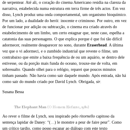
de serpentear. Até ali, o coração do cinema Americano residia na clareza da
narrativa, estabelecida numa estrutura em terra firme de três actos. Em vez
disso, Lynch produz uma onda comportamental, um organismo bioquímico.
Por um lado, a dualidade do herói: inocente e criminoso. Por outro, em vez
de funcionar por adição ou subtracção, o cinema era criado através do
estabelecimento de um limbo, um certo estagnar que, neste caso, espelha a
catatonia das suas personagens. O que explica porque é que foi tão difícil
adormecer, realmente desaparecer no sono, durante
Eraserhead
. A última
vez que o vi adormeci, e o zumbido industrial que reveste o filme, um
contrabaixo que emite a baixa frequência de ou um aquário, se dentro dele
estivesse, ou da porção mais funda do oceano, trouxe-me de volta, em
sobressalto. Quando olhei para o relógio, reparei que poucos minutos
tinham passado. Não havia como sair daquele mundo. Após entrada, não há
como sair do mundo criado por David Lynch. Obrigada,
sir
.
Susana Bessa
The Elephant Man
(O Homem Elefante, 1980)
Ao rever o filme de Lynch, sou inspirado pelo
ritornello
capitoso da
sentença lapidar de Daney: “(…) le monstre a peur de faire peur”. Como
um crítico tardio, como posso escapar ao diálogo com este texto