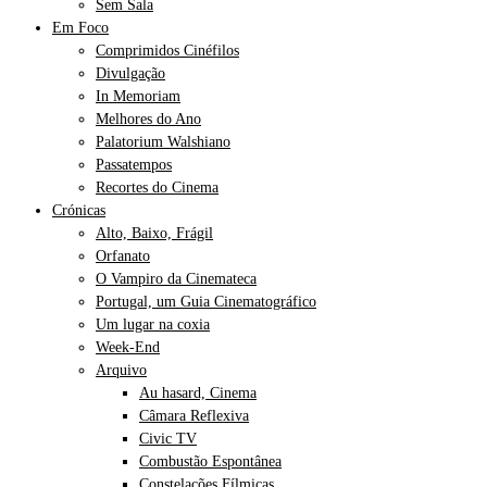
Sem Sala
Em Foco
Comprimidos Cinéfilos
Divulgação
In Memoriam
Melhores do Ano
Palatorium Walshiano
Passatempos
Recortes do Cinema
Crónicas
Alto, Baixo, Frágil
Orfanato
O Vampiro da Cinemateca
Portugal, um Guia Cinematográfico
Um lugar na coxia
Week-End
Arquivo
Au hasard, Cinema
Câmara Reflexiva
Civic TV
Combustão Espontânea
Constelações Fílmicas