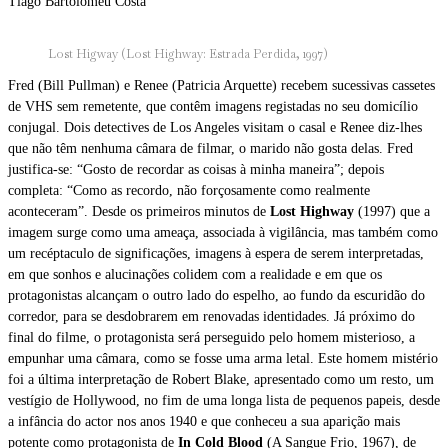
Tiago Bartolomeu Costa
Lost Higway (Lost Highway: Estrada Perdida, 1997)
Fred (Bill Pullman) e Renee (Patricia Arquette) recebem sucessivas cassetes
de VHS sem remetente, que contêm imagens registadas no seu domicílio
conjugal. Dois detectives de Los Angeles visitam o casal e Renee diz-lhes
que não têm nenhuma câmara de filmar, o marido não gosta delas. Fred
justifica-se: “Gosto de recordar as coisas à minha maneira”; depois
completa: “Como as recordo, não forçosamente como realmente
aconteceram”. Desde os primeiros minutos de
Lost Highway
(1997) que a
imagem surge como uma ameaça, associada à vigilância, mas também como
um recéptaculo de significações, imagens à espera de serem interpretadas,
em que sonhos e alucinações colidem com a realidade e em que os
protagonistas alcançam o outro lado do espelho, ao fundo da escuridão do
corredor, para se desdobrarem em renovadas identidades. Já próximo do
final do filme, o protagonista será perseguido pelo homem misterioso, a
empunhar uma câmara, como se fosse uma arma letal. Este homem mistério
foi a última interpretação de Robert Blake, apresentado como um resto, um
vestígio de Hollywood, no fim de uma longa lista de pequenos papeis, desde
a infância do actor nos anos 1940 e que conheceu a sua aparição mais
potente como protagonista de
In Cold Blood
(A Sangue Frio, 1967), de