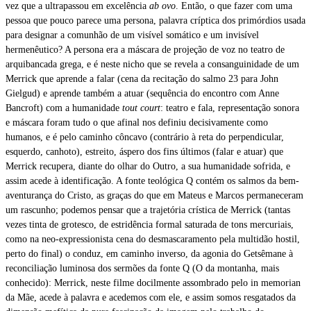
vez que a ultrapassou em excelência
ab ovo
. Então, o que fazer com uma
pessoa que pouco parece uma persona, palavra críptica dos primórdios usada
para designar a comunhão de um visível somático e um invisível
hermenêutico? A persona era a máscara de projeção de voz no teatro de
arquibancada grega, e é neste nicho que se revela a consanguinidade de um
Merrick que aprende a falar (cena da recitação do salmo 23 para John
Gielgud) e aprende também a atuar (sequência do encontro com Anne
Bancroft) com a humanidade
tout court
: teatro e fala, representação sonora
e máscara foram tudo o que afinal nos definiu decisivamente como
humanos, e é pelo caminho côncavo (contrário à reta do perpendicular,
esquerdo, canhoto), estreito, áspero dos fins últimos (falar e atuar) que
Merrick recupera, diante do olhar do Outro, a sua humanidade sofrida, e
assim acede à identificação. A fonte teológica Q contém os salmos da bem-
aventurança do Cristo, as graças do que em Mateus e Marcos permaneceram
um rascunho; podemos pensar que a trajetória crística de Merrick (tantas
vezes tinta de grotesco, de estridência formal saturada de tons mercuriais,
como na neo-expressionista cena do desmascaramento pela multidão hostil,
perto do final) o conduz, em caminho inverso, da agonia do Getsêmane à
reconciliação luminosa dos sermões da fonte Q (O da montanha, mais
conhecido): Merrick, neste filme docilmente assombrado pelo in memorian
da Mãe, acede à palavra e acedemos com ele, e assim somos resgatados da