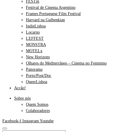
FESTin
Festival de Cinema Argentino
Frames Portuguese Film Festival
Harvard na Gulbenkian
IndieLisboa
Locarno
LEFFEST
MONSTRA
MOTELx
New Horizons
Olhares do Mediterrâneo – Cinema no Feminino
Panorama
Porto/Post/Doc
QueerLisboa
Acção!
Sobre nós
Quem Somos
Colaboradores
Facebook-f
Instagram
Youtube