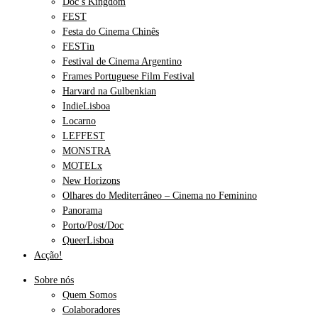
Doc’s Kingdom
FEST
Festa do Cinema Chinês
FESTin
Festival de Cinema Argentino
Frames Portuguese Film Festival
Harvard na Gulbenkian
IndieLisboa
Locarno
LEFFEST
MONSTRA
MOTELx
New Horizons
Olhares do Mediterrâneo – Cinema no Feminino
Panorama
Porto/Post/Doc
QueerLisboa
Acção!
Sobre nós
Quem Somos
Colaboradores