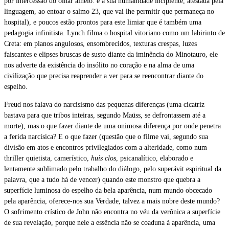
por intercessão do olhar alheio: é a sua humanidade incipiente, atestada pela
linguagem, ao entoar o salmo 23, que vai lhe permitir que permaneça no
hospital), e poucos estão prontos para este limiar que é também uma
pedagogia infinitista. Lynch filma o hospital vitoriano como um labirinto de
Creta: em planos angulosos, ensombrecidos, texturas crespas, luzes
faiscantes e elipses bruscas de susto diante da iminência do Minotauro, ele
nos adverte da existência do insólito no coração e na alma de uma
civilização que precisa reaprender a ver para se reencontrar diante do
espelho.
Freud nos falava do narcisismo das pequenas diferenças (uma cicatriz
bastava para que tribos inteiras, segundo Maüss, se defrontassem até a
morte), mas o que fazer diante de uma onimosa diferença por onde penetra
a ferida narcísica? E o que fazer (questão que o filme vai, segundo sua
divisão em atos e encontros privilegiados com a alteridade, como num
thriller quietista, camerístico,
huis clos
, psicanalítico, elaborado e
lentamente sublimado pelo trabalho do diálogo, pelo superávit espiritual da
palavra, que a tudo há de vencer) quando este monstro que quebra a
superfície luminosa do espelho da bela aparência, num mundo obcecado
pela aparência, oferece-nos sua Verdade, talvez a mais nobre deste mundo?
O sofrimento crístico de John não encontra no véu da verônica a superfície
de sua revelação, porque nele a essência não se coaduna à aparência, uma