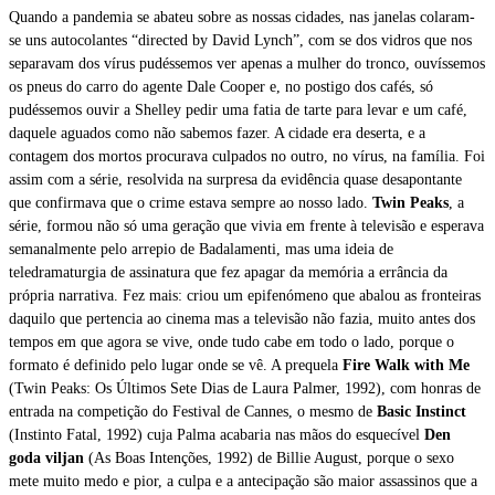
Quando a pandemia se abateu sobre as nossas cidades, nas janelas colaram-
se uns autocolantes “directed by David Lynch”, com se dos vidros que nos
separavam dos vírus pudéssemos ver apenas a mulher do tronco, ouvíssemos
os pneus do carro do agente Dale Cooper e, no postigo dos cafés, só
pudéssemos ouvir a Shelley pedir uma fatia de tarte para levar e um café,
daquele aguados como não sabemos fazer. A cidade era deserta, e a
contagem dos mortos procurava culpados no outro, no vírus, na família. Foi
assim com a série, resolvida na surpresa da evidência quase desapontante
que confirmava que o crime estava sempre ao nosso lado.
Twin Peaks
, a
série, formou não só uma geração que vivia em frente à televisão e esperava
semanalmente pelo arrepio de Badalamenti, mas uma ideia de
teledramaturgia de assinatura que fez apagar da memória a errância da
própria narrativa. Fez mais: criou um epifenómeno que abalou as fronteiras
daquilo que pertencia ao cinema mas a televisão não fazia, muito antes dos
tempos em que agora se vive, onde tudo cabe em todo o lado, porque o
formato é definido pelo lugar onde se vê. A prequela
Fire Walk with Me
(Twin Peaks: Os Últimos Sete Dias de Laura Palmer, 1992), com honras de
entrada na competição do Festival de Cannes, o mesmo de
Basic Instinct
(Instinto Fatal, 1992) cuja Palma acabaria nas mãos do esquecível
Den
goda viljan
(As Boas Intenções, 1992) de Billie August, porque o sexo
mete muito medo e pior, a culpa e a antecipação são maior assassinos que a