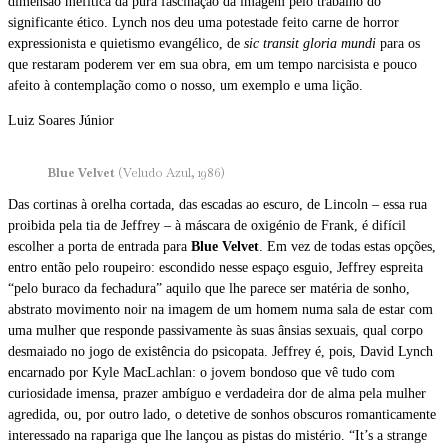
dimensão mefítica da pura fascinação da imagem pelo trabalho do
significante ético. Lynch nos deu uma potestade feito carne de horror
expressionista e quietismo evangélico, de
sic transit gloria mundi
para os
que restaram poderem ver em sua obra, em um tempo narcisista e pouco
afeito à contemplação como o nosso, um exemplo e uma lição.
Luiz Soares Júnior
Blue Velvet
(Veludo Azul, 1986)
Das cortinas à orelha cortada, das escadas ao escuro, de Lincoln – essa rua
proibida pela tia de Jeffrey – à máscara de oxigénio de Frank, é difícil
escolher a porta de entrada para
Blue Velvet
. Em vez de todas estas opções,
entro então pelo roupeiro: escondido nesse espaço esguio, Jeffrey espreita
“pelo buraco da fechadura” aquilo que lhe parece ser matéria de sonho,
abstrato movimento noir na imagem de um homem numa sala de estar com
uma mulher que responde passivamente às suas ânsias sexuais, qual corpo
desmaiado no jogo de existência do psicopata. Jeffrey é, pois, David Lynch
encarnado por Kyle MacLachlan: o jovem bondoso que vê tudo com
curiosidade imensa, prazer ambíguo e verdadeira dor de alma pela mulher
agredida, ou, por outro lado, o detetive de sonhos obscuros romanticamente
interessado na rapariga que lhe lançou as pistas do mistério. “It’s a strange