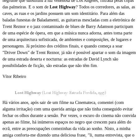
negrume que substituiu a luz venenosa de Los Angeles, filtrada pelas copas
das palmeiras. E o som de
Lost Highway
? Todos os corredores, as salas, as
caves, as ruas e os jardins possuem um som identitário. Para além das
baladas funestas de Baladamenti, as guitarras mescladas com a eletrónica de
Trent Reznor e o jazz contaminado de blues de Barry Adamson participam
de uma espécie de ópera, em que a música nunca adorna, antes toma parte
de uma arquitectura sofisticada, de ambientes e composições, de lugares e
personagens. Já próximo dos créditos finais, e quando começa a soar
“Driver Down” de Trent Reznor, já não é possível apartar o som da imagem
de uma estrada deserta e nocturna: as estradas de David Lynch são
possibilidades de ficção, são estradas que não têm fim.
Vítor Ribeiro
Lost Highway
(Lost Highway: Estrada Perdida, 1997)
Há vários anos, após sair de um filme na Cinemateca, comentei (com
alguma irritação) com uma querida amiga que não tinha conseguido evitar
fechar os olhos durante a sessão. Por vezes, o escuro do cinema não convida
apenas ao filme, há inúmeros espaços no negro que crescem para além do
ecrã, entre as preocupações comezinhas da vida ao sonho. Nisto, a minha
amiga conforta-me dizendo uma deliciosa frase, “li, numa entrevista, que o