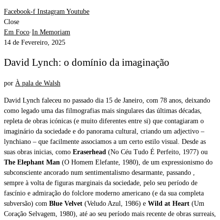
Facebook-f
Instagram
Youtube
Close
Em Foco
·
In Memoriam
14 de Fevereiro, 2025
David Lynch: o domínio da imaginação
por
À pala de Walsh
David Lynch faleceu no passado dia 15 de Janeiro, com 78 anos, deixando
como legado uma das filmografias mais singulares das últimas décadas,
repleta de obras icónicas (e muito diferentes entre si) que contagiaram o
imaginário da sociedade e do panorama cultural, criando um adjectivo –
lynchiano – que facilmente associamos a um certo estilo visual. Desde as
suas obras inicias, como
Eraserhead
(No Céu Tudo É Perfeito, 1977) ou
The Elephant Man
(O Homem Elefante, 1980), de um expressionismo do
subconsciente ancorado num sentimentalismo desarmante, passando ,
sempre à volta de figuras marginais da sociedade, pelo seu período de
fascínio e admiração do folclore moderno americano (e da sua completa
subversão) com
Blue Velvet
(Veludo Azul, 1986) e
Wild at Heart
(Um
Coração Selvagem, 1980), até ao seu período mais recente de obras surreais,