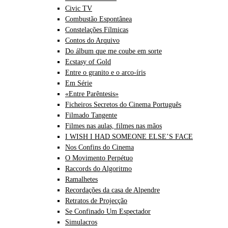
Civic TV
Combustão Espontânea
Constelações Fílmicas
Contos do Arquivo
Do álbum que me coube em sorte
Ecstasy of Gold
Entre o granito e o arco-íris
Em Série
«Entre Parêntesis»
Ficheiros Secretos do Cinema Português
Filmado Tangente
Filmes nas aulas, filmes nas mãos
I WISH I HAD SOMEONE ELSE’S FACE
Nos Confins do Cinema
O Movimento Perpétuo
Raccords do Algoritmo
Ramalhetes
Recordações da casa de Alpendre
Retratos de Projecção
Se Confinado Um Espectador
Simulacros