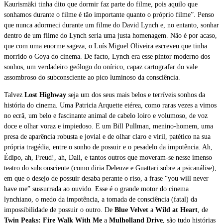
Kaurismäki tinha dito que dormir faz parte do filme, pois aquilo que
sonhamos durante o filme é tão importante quanto o próprio filme”. Penso
que nunca adormeci durante um filme do David Lynch e, no entanto, sonhar
dentro de um filme do Lynch seria uma justa homenagem. Não é por acaso,
que com uma enorme sageza, o Luís Miguel Oliveira escreveu que tinha
morrido o Goya do cinema. De facto, Lynch era esse pintor moderno dos
sonhos, um verdadeiro geólogo do onírico, capaz cartografar do vale
assombroso do subconsciente ao pico luminoso da consciência.
Talvez
Lost Highway
seja um dos seus mais belos e terríveis sonhos da
história do cinema. Uma Patricia Arquette etérea, como raras vezes a vimos
no ecrã, um belo e fascinante animal de cabelo loiro e volumoso, de voz
doce e olhar voraz e impiedoso. E um Bill Pullman, menino-homem, uma
presa de aparência robusta e jovial e de olhar claro e viril, patético na sua
própria tragédia, entre o sonho de possuir e o pesadelo da impotência. Ah,
Édipo, ah, Freud!, ah, Dali, e tantos outros que moveram-se nesse imenso
teatro do subconsciente (como diria Deleuze e Guattari sobre a psicanálise),
em que o desejo de possuir desaba perante o riso, a frase “you will never
have me” sussurrada ao ouvido. Esse é o grande motor do cinema
lynchiano, o medo da impotência, a tomada de consciência (fatal) da
impossibilidade de possuir o outro. De
Blue Velvet
a
Wild at Heart
, de
Twin Peaks: Fire Walk With Me
a
Mulholland Drive
, são tudo histórias