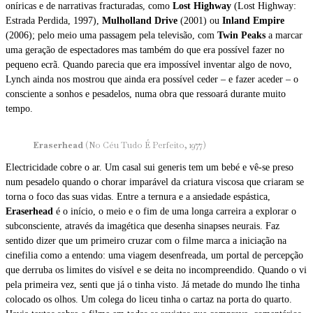
oníricas e de narrativas fracturadas, como
Lost Highway
(Lost Highway:
Estrada Perdida, 1997),
Mulholland Drive
(2001) ou
Inland Empire
(2006); pelo meio uma passagem pela televisão, com
Twin Peaks
a marcar
uma geração de espectadores mas também do que era possível fazer no
pequeno ecrã. Quando parecia que era impossível inventar algo de novo,
Lynch ainda nos mostrou que ainda era possível ceder – e fazer aceder – o
consciente a sonhos e pesadelos, numa obra que ressoará durante muito
tempo.
Eraserhead
(No Céu Tudo É Perfeito, 1977)
Electricidade cobre o ar. Um casal sui generis tem um bebé e vê-se preso
num pesadelo quando o chorar imparável da criatura viscosa que criaram se
torna o foco das suas vidas. Entre a ternura e a ansiedade espástica,
Eraserhead
é o início, o meio e o fim de uma longa carreira a explorar o
subconsciente, através da imagética que desenha sinapses neurais. Faz
sentido dizer que um primeiro cruzar com o filme marca a iniciação na
cinefilia como a entendo: uma viagem desenfreada, um portal de percepção
que derruba os limites do visível e se deita no incompreendido. Quando o vi
pela primeira vez, senti que já o tinha visto. Já metade do mundo lhe tinha
colocado os olhos. Um colega do liceu tinha o cartaz na porta do quarto.