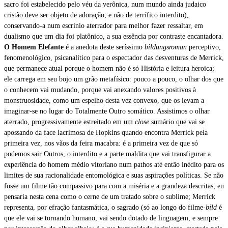
sacro foi estabelecido pelo véu da verônica, num mundo ainda judaico
cristão deve ser objeto de adoração, e não de terrífico interdito),
conservando-a num escrínio aterrador para melhor fazer ressaltar, em
dualismo que um dia foi platônico, a sua essência por contraste encantadora.
O Homem Elefante
é a anedota deste seríssimo
bildungsroman
perceptivo,
fenomenológico, psicanalítico para o espectador das desventuras de Merrick,
que permanece atual porque o homem não é só História e leitura heroica;
ele carrega em seu bojo um grão metafísico: pouco a pouco, o olhar dos que
o conhecem vai mudando, porque vai anexando valores positivos à
monstruosidade, como um espelho desta vez convexo, que os levam a
imaginar-se no lugar do Totalmente Outro somático. Assistimos o olhar
aterrado, progressivamente estreitado em um
close
sumário que vai se
apossando da face lacrimosa de Hopkins quando encontra Merrick pela
primeira vez, nos vãos da feira macabra: é a primeira vez de que só
podemos sair Outros, o interdito e a parte maldita que vai transfigurar a
experiência do homem médio vitoriano num pathos até então inédito para os
limites de sua racionalidade entomológica e suas aspirações políticas. Se não
fosse um filme tão compassivo para com a miséria e a grandeza descritas, eu
pensaria nesta cena como o cerne de um tratado sobre o sublime; Merrick
representa, por efração fantasmática, o sagrado (só ao longo do filme-
bild
é
que ele vai se tornando humano, vai sendo dotado de linguagem, e sempre