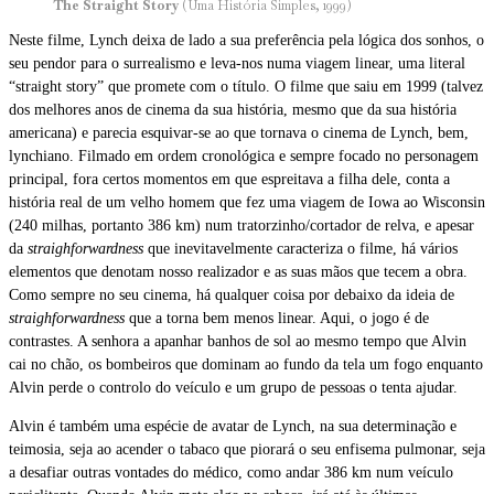
The Straight Story
(Uma História Simples, 1999)
Neste filme, Lynch deixa de lado a sua preferência pela lógica dos sonhos, o
seu pendor para o surrealismo e leva-nos numa viagem linear, uma literal
“straight story” que promete com o título. O filme que saiu em 1999 (talvez
dos melhores anos de cinema da sua história, mesmo que da sua história
americana) e parecia esquivar-se ao que tornava o cinema de Lynch, bem,
lynchiano. Filmado em ordem cronológica e sempre focado no personagem
principal, fora certos momentos em que espreitava a filha dele, conta a
história real de um velho homem que fez uma viagem de Iowa ao Wisconsin
(240 milhas, portanto 386 km) num tratorzinho/cortador de relva, e apesar
da
straighforwardness
que inevitavelmente caracteriza o filme, há vários
elementos que denotam nosso realizador e as suas mãos que tecem a obra.
Como sempre no seu cinema, há qualquer coisa por debaixo da ideia de
straighforwardness
que a torna bem menos linear. Aqui, o jogo é de
contrastes. A senhora a apanhar banhos de sol ao mesmo tempo que Alvin
cai no chão, os bombeiros que dominam ao fundo da tela um fogo enquanto
Alvin perde o controlo do veículo e um grupo de pessoas o tenta ajudar.
Alvin é também uma espécie de avatar de Lynch, na sua determinação e
teimosia, seja ao acender o tabaco que piorará o seu enfisema pulmonar, seja
a desafiar outras vontades do médico, como andar 386 km num veículo