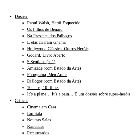
Dossier
Raoul Walsh, Herói Esquecido
Os Filhos de Bénard
Na Presença dos Palhaços
E elas criaram cinema
Hollywood Clássica: Outros Heróis
Godard, Livro Aberto
5 Sentidos (+ 1)
Amizade (com Estado da Arte)
Fotograma, Meu Amor
Diálogos (com Estado da Arte)
10 anos, 10 filmes
It’s a plane… It’s a pain… É um dossier sobre super-heróis
Críticas
Cinema em Casa
Em Sala
Noutras Salas
Raridades
Recuperados