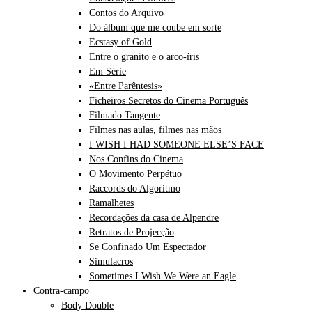
Contos do Arquivo
Do álbum que me coube em sorte
Ecstasy of Gold
Entre o granito e o arco-íris
Em Série
«Entre Parêntesis»
Ficheiros Secretos do Cinema Português
Filmado Tangente
Filmes nas aulas, filmes nas mãos
I WISH I HAD SOMEONE ELSE’S FACE
Nos Confins do Cinema
O Movimento Perpétuo
Raccords do Algoritmo
Ramalhetes
Recordações da casa de Alpendre
Retratos de Projecção
Se Confinado Um Espectador
Simulacros
Sometimes I Wish We Were an Eagle
Contra-campo
Body Double