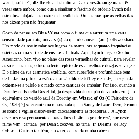
world, isn’t it?”, diz-lhe ele a dada altura. E a expressão surge mais três
vezes entre ambos, como que a sinalizar o fascínio do próprio Lynch pela
estranheza alojada nas costuras da realidade. Ou nas ruas que as velhas tias
nos dizem para não frequentar.
Gosto de pensar em
Blue Velvet
como o filme que estrutura uma certa
sensibilidade para o(s) universo(s) do querido cineasta (anti)hollywoodiano.
Um modo de nos instalar nos lugares da mente, ora enquanto frequências
estéticas ora na virtude de ensaios criminais. Aqui, Lynch rasga o Sonho
Americano, bem vivo no plano das rosas vermelhas do quintal, para revelar
as suas entranhas, o inconsciente repleto de escaravelhos e desejos selvagens.
É o filme da sua gramática explícita, com superfície e profundidade bem
definidas: na primeira está o amor cândido de Jeffrey e Sandy; na segunda
oxigena-se a pulsão e o medo como cantigas de embalar. Por isso, quando a
Dorothy de Isabella Rossellini, já desprovida do roupão de veludo azul [um
equivalente do vestido azul da Dorothy em
Wizard of Oz
(O Feiticeiro de
Oz, 1939) ?] se encontra na mesma sala que a Sandy de Laura Dern, é como
se sonho e vigília dissolvessem chocantemente as fronteiras… A Lynch
devemos essa permanente e maravilhosa fusão no grande ecrã, que neste
filme vem “cantada” por Dean Stockwell no tema “In Dreams” de Roy
Orbison. Canto-o também, em
loop
, dentro da minha cabeça.