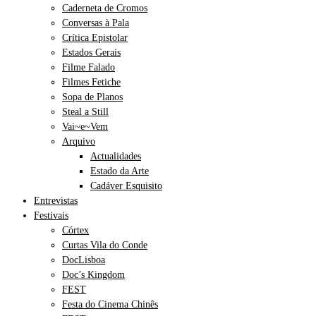
Caderneta de Cromos
Conversas à Pala
Crítica Epistolar
Estados Gerais
Filme Falado
Filmes Fetiche
Sopa de Planos
Steal a Still
Vai~e~Vem
Arquivo
Actualidades
Estado da Arte
Cadáver Esquisito
Entrevistas
Festivais
Córtex
Curtas Vila do Conde
DocLisboa
Doc’s Kingdom
FEST
Festa do Cinema Chinês