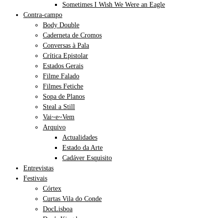
Sometimes I Wish We Were an Eagle
Contra-campo
Body Double
Caderneta de Cromos
Conversas à Pala
Crítica Epistolar
Estados Gerais
Filme Falado
Filmes Fetiche
Sopa de Planos
Steal a Still
Vai~e~Vem
Arquivo
Actualidades
Estado da Arte
Cadáver Esquisito
Entrevistas
Festivais
Córtex
Curtas Vila do Conde
DocLisboa