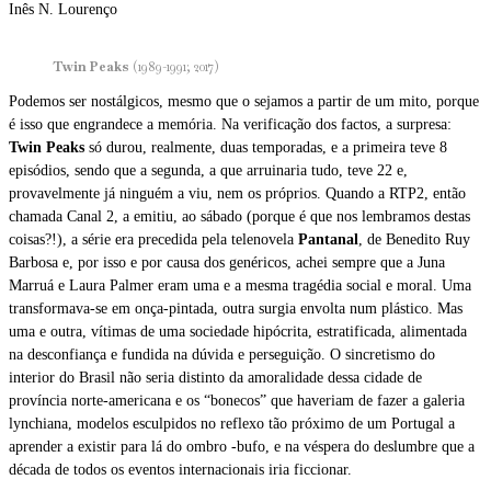
Inês N. Lourenço
Twin Peaks
(1989-1991; 2017)
Podemos ser nostálgicos, mesmo que o sejamos a partir de um mito, porque
é isso que engrandece a memória. Na verificação dos factos, a surpresa:
Twin Peaks
só durou, realmente, duas temporadas, e a primeira teve 8
episódios, sendo que a segunda, a que arruinaria tudo, teve 22 e,
provavelmente já ninguém a viu, nem os próprios. Quando a RTP2, então
chamada Canal 2, a emitiu, ao sábado (porque é que nos lembramos destas
coisas?!), a série era precedida pela telenovela
Pantanal
, de Benedito Ruy
Barbosa e, por isso e por causa dos genéricos, achei sempre que a Juna
Marruá e Laura Palmer eram uma e a mesma tragédia social e moral. Uma
transformava-se em onça-pintada, outra surgia envolta num plástico. Mas
uma e outra, vítimas de uma sociedade hipócrita, estratificada, alimentada
na desconfiança e fundida na dúvida e perseguição. O sincretismo do
interior do Brasil não seria distinto da amoralidade dessa cidade de
província norte-americana e os “bonecos” que haveriam de fazer a galeria
lynchiana, modelos esculpidos no reflexo tão próximo de um Portugal a
aprender a existir para lá do ombro -bufo, e na véspera do deslumbre que a
década de todos os eventos internacionais iria ficcionar.