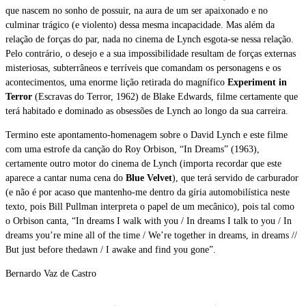
que nascem no sonho de possuir, na aura de um ser apaixonado e no
culminar trágico (e violento) dessa mesma incapacidade. Mas além da
relação de forças do par, nada no cinema de Lynch esgota-se nessa relação.
Pelo contrário, o desejo e a sua impossibilidade resultam de forças externas
misteriosas, subterrâneos e terríveis que comandam os personagens e os
acontecimentos, uma enorme lição retirada do magnífico
Experiment in
Terror
(Escravas do Terror, 1962) de Blake Edwards, filme certamente que
terá habitado e dominado as obsessões de Lynch ao longo da sua carreira.
Termino este apontamento-homenagem sobre o David Lynch e este filme
com uma estrofe da canção do Roy Orbison, “In Dreams” (1963),
certamente outro motor do cinema de Lynch (importa recordar que este
aparece a cantar numa cena do
Blue Velvet
), que terá servido de carburador
(e não é por acaso que mantenho-me dentro da gíria automobilística neste
texto, pois Bill Pullman interpreta o papel de um mecânico), pois tal como
o Orbison canta, “In dreams I walk with you / In dreams I talk to you / In
dreams you’re mine all of the time / We’re together in dreams, in dreams //
But just before thedawn / I awake and find you gone”.
Bernardo Vaz de Castro