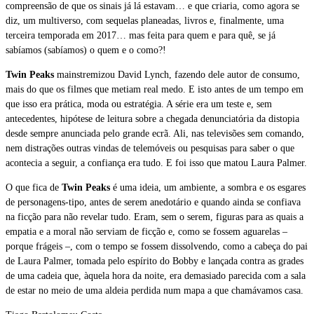
compreensão de que os sinais já lá estavam… e que criaria, como agora se
diz, um multiverso, com sequelas planeadas, livros e, finalmente, uma
terceira temporada em 2017… mas feita para quem e para quê, se já
sabíamos (sabíamos) o quem e o como?!
Twin Peaks
mainstremizou David Lynch, fazendo dele autor de consumo,
mais do que os filmes que metiam real medo. E isto antes de um tempo em
que isso era prática, moda ou estratégia. A série era um teste e, sem
antecedentes, hipótese de leitura sobre a chegada denunciatória da distopia
desde sempre anunciada pelo grande ecrã. Ali, nas televisões sem comando,
nem distrações outras vindas de telemóveis ou pesquisas para saber o que
acontecia a seguir, a confiança era tudo. E foi isso que matou Laura Palmer.
O que fica de
Twin Peaks
é uma ideia, um ambiente, a sombra e os esgares
de personagens-tipo, antes de serem anedotário e quando ainda se confiava
na ficção para não revelar tudo. Eram, sem o serem, figuras para as quais a
empatia e a moral não serviam de ficção e, como se fossem aguarelas –
porque frágeis –, com o tempo se fossem dissolvendo, como a cabeça do pai
de Laura Palmer, tomada pelo espírito do Bobby e lançada contra as grades
de uma cadeia que, àquela hora da noite, era demasiado parecida com a sala
de estar no meio de uma aldeia perdida num mapa a que chamávamos casa.