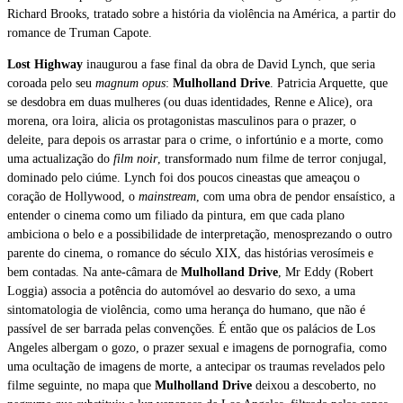
Richard Brooks, tratado sobre a história da violência na América, a partir do
romance de Truman Capote.
Lost Highway
inaugurou a fase final da obra de David Lynch, que seria
coroada pelo seu
magnum opus
:
Mulholland Drive
. Patricia Arquette, que
se desdobra em duas mulheres (ou duas identidades, Renne e Alice), ora
morena, ora loira, alicia os protagonistas masculinos para o prazer, o
deleite, para depois os arrastar para o crime, o infortúnio e a morte, como
uma actualização do
film noir
, transformado num filme de terror conjugal,
dominado pelo ciúme. Lynch foi dos poucos cineastas que ameaçou o
coração de Hollywood, o
mainstream
, com uma obra de pendor ensaístico, a
entender o cinema como um filiado da pintura, em que cada plano
ambiciona o belo e a possibilidade de interpretação, menosprezando o outro
parente do cinema, o romance do século XIX, das histórias verosímeis e
bem contadas. Na ante-câmara de
Mulholland Drive
, Mr Eddy (Robert
Loggia) associa a potência do automóvel ao desvario do sexo, a uma
sintomatologia de violência, como uma herança do humano, que não é
passível de ser barrada pelas convenções. É então que os palácios de Los
Angeles albergam o gozo, o prazer sexual e imagens de pornografia, como
uma ocultação de imagens de morte, a antecipar os traumas revelados pelo
filme seguinte, no mapa que
Mulholland Drive
deixou a descoberto, no