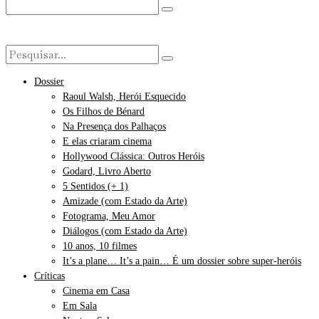
Dossier
Raoul Walsh, Herói Esquecido
Os Filhos de Bénard
Na Presença dos Palhaços
E elas criaram cinema
Hollywood Clássica: Outros Heróis
Godard, Livro Aberto
5 Sentidos (+ 1)
Amizade (com Estado da Arte)
Fotograma, Meu Amor
Diálogos (com Estado da Arte)
10 anos, 10 filmes
It’s a plane… It’s a pain… É um dossier sobre super-heróis
Críticas
Cinema em Casa
Em Sala