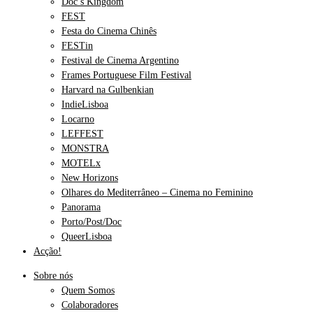
Doc’s Kingdom
FEST
Festa do Cinema Chinês
FESTin
Festival de Cinema Argentino
Frames Portuguese Film Festival
Harvard na Gulbenkian
IndieLisboa
Locarno
LEFFEST
MONSTRA
MOTELx
New Horizons
Olhares do Mediterrâneo – Cinema no Feminino
Panorama
Porto/Post/Doc
QueerLisboa
Acção!
Sobre nós
Quem Somos
Colaboradores