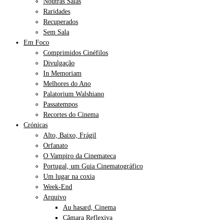
Noutras Salas
Raridades
Recuperados
Sem Sala
Em Foco
Comprimidos Cinéfilos
Divulgação
In Memoriam
Melhores do Ano
Palatorium Walshiano
Passatempos
Recortes do Cinema
Crónicas
Alto, Baixo, Frágil
Orfanato
O Vampiro da Cinemateca
Portugal, um Guia Cinematográfico
Um lugar na coxia
Week-End
Arquivo
Au hasard, Cinema
Câmara Reflexiva