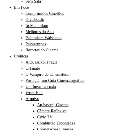
Sem Sala
Em Foco
Comprimidos Cinéfilos
Divulgação
In Memoriam
Melhores do Ano
Palatorium Walshiano
Passatempos
Recortes do Cinema
Crónicas
Alto, Baixo, Frágil
Orfanato
O Vampiro da Cinemateca
Portugal, um Guia Cinematográfico
Um lugar na coxia
Week-End
Arquivo
Au hasard, Cinema
Câmara Reflexiva
Civic TV
Combustão Espontânea
Constelações Fílmicas