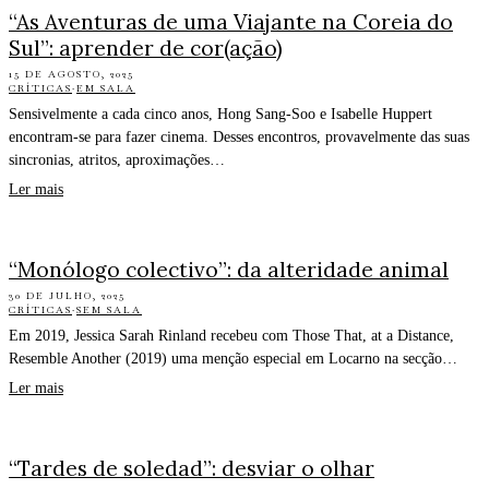
“As Aventuras de uma Viajante na Coreia do
Sul”: aprender de cor(ação)
15 DE AGOSTO, 2025
CRÍTICAS
·
EM SALA
Sensivelmente a cada cinco anos, Hong Sang-Soo e Isabelle Huppert
encontram-se para fazer cinema. Desses encontros, provavelmente das suas
sincronias, atritos, aproximações…
Ler mais
“Monólogo colectivo”: da alteridade animal
30 DE JULHO, 2025
CRÍTICAS
·
SEM SALA
Em 2019, Jessica Sarah Rinland recebeu com Those That, at a Distance,
Resemble Another (2019) uma menção especial em Locarno na secção…
Ler mais
“Tardes de soledad”: desviar o olhar