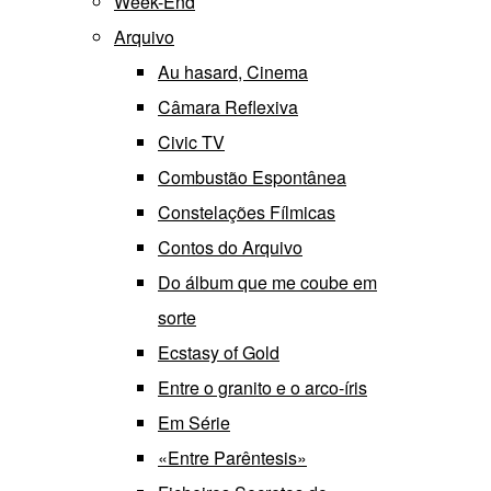
Week-End
Arquivo
Au hasard, Cinema
Câmara Reflexiva
Civic TV
Combustão Espontânea
Constelações Fílmicas
Contos do Arquivo
Do álbum que me coube em
sorte
Ecstasy of Gold
Entre o granito e o arco-íris
Em Série
«Entre Parêntesis»