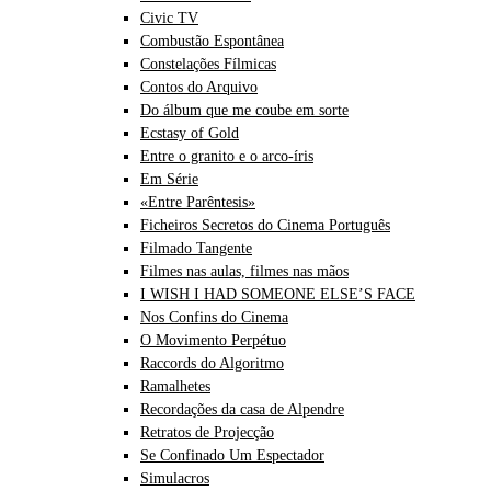
Civic TV
Combustão Espontânea
Constelações Fílmicas
Contos do Arquivo
Do álbum que me coube em sorte
Ecstasy of Gold
Entre o granito e o arco-íris
Em Série
«Entre Parêntesis»
Ficheiros Secretos do Cinema Português
Filmado Tangente
Filmes nas aulas, filmes nas mãos
I WISH I HAD SOMEONE ELSE’S FACE
Nos Confins do Cinema
O Movimento Perpétuo
Raccords do Algoritmo
Ramalhetes
Recordações da casa de Alpendre
Retratos de Projecção
Se Confinado Um Espectador
Simulacros