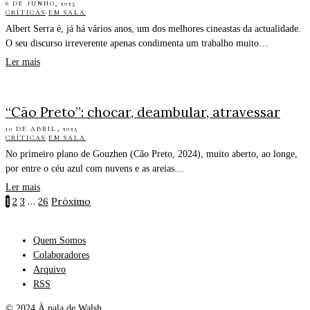
6 DE JUNHO, 2025
CRÍTICAS
·
EM SALA
Albert Serra é, já há vários anos, um dos melhores cineastas da actualidade.
O seu discurso irreverente apenas condimenta um trabalho muito…
Ler mais
“Cão Preto”: chocar, deambular, atravessar
10 DE ABRIL, 2025
CRÍTICAS
·
EM SALA
No primeiro plano de Gouzhen (Cão Preto, 2024), muito aberto, ao longe,
por entre o céu azul com nuvens e as areias…
Ler mais
1
2
3
…
26
Próximo
Quem Somos
Colaboradores
Arquivo
RSS
© 2024 À pala de Walsh