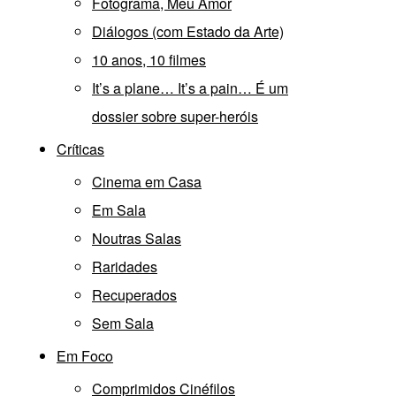
Fotograma, Meu Amor
Diálogos (com Estado da Arte)
10 anos, 10 filmes
It’s a plane… It’s a pain… É um
dossier sobre super-heróis
Críticas
Cinema em Casa
Em Sala
Noutras Salas
Raridades
Recuperados
Sem Sala
Em Foco
Comprimidos Cinéfilos