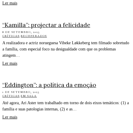
Ler mais
“Kamilla”: projectar a felicidade
8 DE SETEMBRO, 2025
CRÍTICAS
·
RECUPERADOS
A realizadora e actriz norueguesa Vibeke Løkkeberg tem filmado sobretudo
a família, com especial foco na desigualdade com que os problemas
atingem…
Ler mais
“Eddington”: a política da emoção
1 DE SETEMBRO, 2025
CRÍTICAS
·
EM SALA
Até agora, Ari Aster tem trabalhado em torno de dois eixos temáticos: (1) a
família e suas patologias internas, (2) e as…
Ler mais