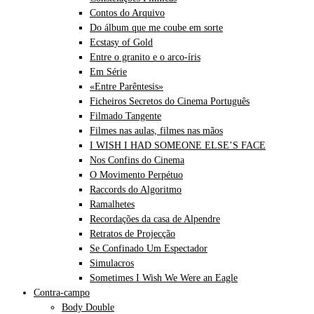
Contos do Arquivo
Do álbum que me coube em sorte
Ecstasy of Gold
Entre o granito e o arco-íris
Em Série
«Entre Parêntesis»
Ficheiros Secretos do Cinema Português
Filmado Tangente
Filmes nas aulas, filmes nas mãos
I WISH I HAD SOMEONE ELSE’S FACE
Nos Confins do Cinema
O Movimento Perpétuo
Raccords do Algoritmo
Ramalhetes
Recordações da casa de Alpendre
Retratos de Projecção
Se Confinado Um Espectador
Simulacros
Sometimes I Wish We Were an Eagle
Contra-campo
Body Double