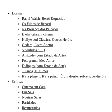
Dossier
Raoul Walsh, Herói Esquecido
Os Filhos de Bénard
Na Presença dos Palhaços
E elas criaram cinema
Hollywood Clássica: Outros Heróis
Godard, Livro Aberto
5 Sentidos (+ 1)
Amizade (com Estado da Arte)
Fotograma, Meu Amor
Diálogos (com Estado da Arte)
10 anos, 10 filmes
It’s a plane… It’s a pain… É um dossier sobre super-heróis
Críticas
Cinema em Casa
Em Sala
Noutras Salas
Raridades
Recuperados