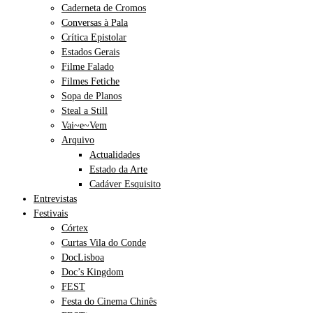
Caderneta de Cromos
Conversas à Pala
Crítica Epistolar
Estados Gerais
Filme Falado
Filmes Fetiche
Sopa de Planos
Steal a Still
Vai~e~Vem
Arquivo
Actualidades
Estado da Arte
Cadáver Esquisito
Entrevistas
Festivais
Córtex
Curtas Vila do Conde
DocLisboa
Doc’s Kingdom
FEST
Festa do Cinema Chinês