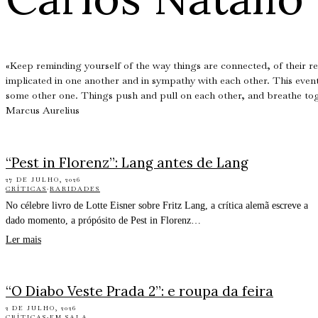
«Keep reminding yourself of the way things are connected, of their re
implicated in one another and in sympathy with each other. This even
some other one. Things push and pull on each other, and breathe tog
Marcus Aurelius
“Pest in Florenz”: Lang antes de Lang
27 DE JULHO, 2026
CRÍTICAS
·
RARIDADES
No célebre livro de Lotte Eisner sobre Fritz Lang, a crítica alemã escreve a
dado momento, a própósito de Pest in Florenz…
Ler mais
“O Diabo Veste Prada 2”: e roupa da feira
2 DE JULHO, 2026
CRÍTICAS
·
EM SALA