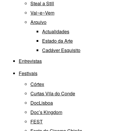
Steal a Still
Vai~e~Vem
Arquivo
Actualidades
Estado da Arte
Cadáver Esquisito
Entrevistas
Festivais
Córtex
Curtas Vila do Conde
DocLisboa
Doc’s Kingdom
FEST
Festa do Cinema Chinês