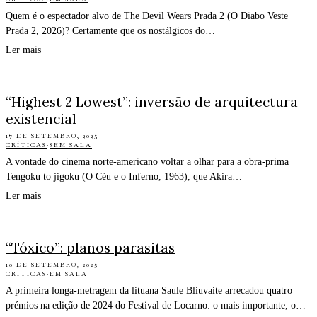
Quem é o espectador alvo de The Devil Wears Prada 2 (O Diabo Veste
Prada 2, 2026)? Certamente que os nostálgicos do…
Ler mais
“Highest 2 Lowest”: inversão de arquitectura
existencial
17 DE SETEMBRO, 2025
CRÍTICAS
·
SEM SALA
A vontade do cinema norte-americano voltar a olhar para a obra-prima
Tengoku to jigoku (O Céu e o Inferno, 1963), que Akira…
Ler mais
“Tóxico”: planos parasitas
10 DE SETEMBRO, 2025
CRÍTICAS
·
EM SALA
A primeira longa-metragem da lituana Saule Bliuvaite arrecadou quatro
prémios na edição de 2024 do Festival de Locarno: o mais importante, o…