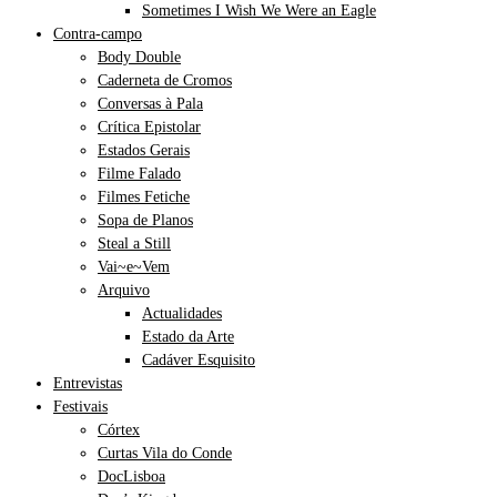
Sometimes I Wish We Were an Eagle
Contra-campo
Body Double
Caderneta de Cromos
Conversas à Pala
Crítica Epistolar
Estados Gerais
Filme Falado
Filmes Fetiche
Sopa de Planos
Steal a Still
Vai~e~Vem
Arquivo
Actualidades
Estado da Arte
Cadáver Esquisito
Entrevistas
Festivais
Córtex
Curtas Vila do Conde
DocLisboa