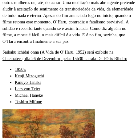
outras mulheres ou, até, do acaso. Uma meditação mais abrangente pretende
aludir à aceitação do sentimento de transitoriedade da vida, da efemeridade
de tudo: nada é eterno. Apesar do fim anunciado logo no início, quando o
filme retoma esse momento, O’Haru, contradiz o fatalismo previsível. A
solidão é reconfortante quando se é assim tratada. Como diz alguém no
filme, a morte é fácil, o mais difícil é a vida. E é no fim, sozinha, que
O’Haru encontra finalmente a sua paz.
Saikaku ichidai onna (A Vida de O’Haru, 1952) será exibido na
Cinemateca, dia 26 de Dezembro, pelas 15h30 na sala Dr. Félix Ribeiro
.
1950's
Kenji Mizoguchi
Kinuyo Tanaka
Lars von Trier
Michael Haneke
Toshiro Mifune