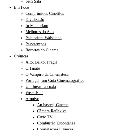
Sem Sala
Em Foco
Comprimidos Cinéfilos
Divulgação
In Memoriam
Melhores do Ano
Palatorium Walshiano
Passatempos
Recortes do Cinema
Crónicas
Alto, Baixo, Frágil
Orfanato
O Vampiro da Cinemateca
Portugal, um Guia Cinematográfico
Um lugar na coxia
Week-End
Arquivo
Au hasard, Cinema
Câmara Reflexiva
Civic TV
Combustão Espontânea
Constelações Fílmicas