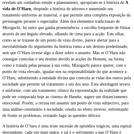
revelam um cuidadoso estudo e planeamento, apropriam-se à história de
A
vida de O’Haru
, despindo a história de adornos e assumindo um
tratamento uniforme ao material, o que permite uma completa exposição da
personagem perante o espectador. Além dos elementos tradicionais de
Mizoguchi, há outro que ganha proeminência: a escolha frequente de filmar
através de um ângulo elevado, olhando de cima para a acção. Este olhar,
como se se tratasse de um ponto de vista divino, parece alertar para a
inevitabilidade do seguimento da história rumo a um destino predestinado,
sem que O’Haru tivesse algo a dizer sobre o assunto. Mas se O’Haru não
consegue controlar o seu destino devido às acções do Homem, na forma
como é tratada pelas pessoas à sua volta, Mizoguchi parece querer, com o
ponto de vista elevado, igualar-nos na responsabilidade do que acontece a
O’Haru, substituindo a entidade divina que controla as vidas dos outros pela
sociedade que permite tal tratamento a um dos seus. Esta abordagem severa
e uniforme, com um tratamento clínico da representação da realidade que
pode ser comparada hoje ao cinema de Haneke, sugere um distanciamento
emocional. Porém, a recusa em assumir um ponto de vista subjectivo, para
uma análise-comentário à sociedade, resulta no efeito inverso, enfrentando
de frente os problemas, evitando fugir às questões difíceis.
A história de O’haru é uma triste sucessão de episódios trágicos, uma espiral
descendente, cada vez mais negra, e tal é o sofrimento a que O’Haru é