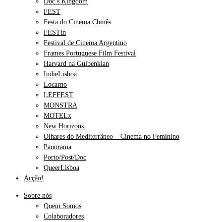
Doc’s Kingdom
FEST
Festa do Cinema Chinês
FESTin
Festival de Cinema Argentino
Frames Portuguese Film Festival
Harvard na Gulbenkian
IndieLisboa
Locarno
LEFFEST
MONSTRA
MOTELx
New Horizons
Olhares do Mediterrâneo – Cinema no Feminino
Panorama
Porto/Post/Doc
QueerLisboa
Acção!
Sobre nós
Quem Somos
Colaboradores