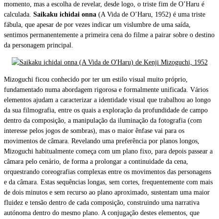
momento, mas a escolha de revelar, desde logo, o triste fim de O’Haru é
calculada.
Saikaku ichidai onna
(A Vida de O’Haru, 1952) é uma triste
fábula, que apesar de por vezes indicar um vislumbre de uma saída,
sentimos permanentemente a primeira cena do filme a pairar sobre o destino
da personagem principal.
Mizoguchi ficou conhecido por ter um estilo visual muito próprio,
fundamentado numa abordagem rigorosa e formalmente unificada. Vários
elementos ajudam a caracterizar a identidade visual que trabalhou ao longo
da sua filmografia, entre os quais a exploração da profundidade de campo
dentro da composição, a manipulação da iluminação da fotografia (com
interesse pelos jogos de sombras), mas o maior ênfase vai para os
movimentos de câmara. Revelando uma preferência por planos longos,
Mizoguchi habitualmente começa com um plano fixo, para depois passear a
câmara pelo cenário, de forma a prolongar a continuidade da cena,
orquestrando coreografias complexas entre os movimentos das personagens
e da câmara. Estas sequências longas, sem cortes, frequentemente com mais
de dois minutos e sem recurso ao plano aproximado, sustentam uma maior
fluidez e tensão dentro de cada composição, construindo uma narrativa
autónoma dentro do mesmo plano. A conjugação destes elementos, que