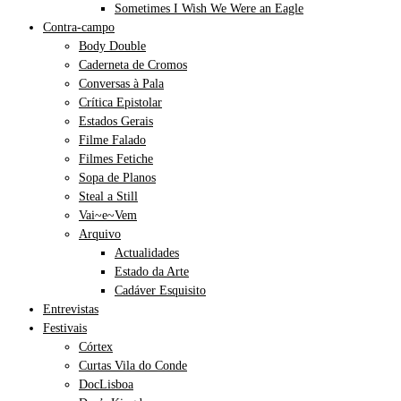
Sometimes I Wish We Were an Eagle
Contra-campo
Body Double
Caderneta de Cromos
Conversas à Pala
Crítica Epistolar
Estados Gerais
Filme Falado
Filmes Fetiche
Sopa de Planos
Steal a Still
Vai~e~Vem
Arquivo
Actualidades
Estado da Arte
Cadáver Esquisito
Entrevistas
Festivais
Córtex
Curtas Vila do Conde
DocLisboa