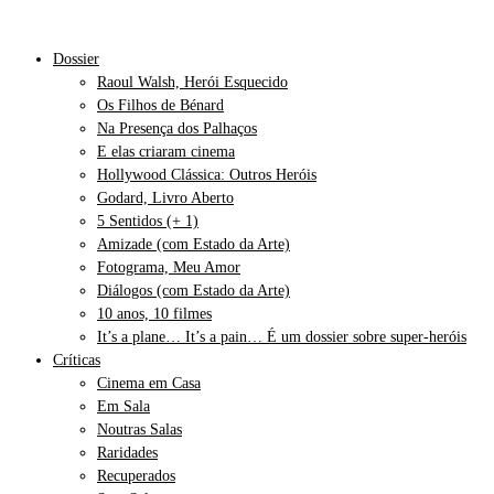
Dossier
Raoul Walsh, Herói Esquecido
Os Filhos de Bénard
Na Presença dos Palhaços
E elas criaram cinema
Hollywood Clássica: Outros Heróis
Godard, Livro Aberto
5 Sentidos (+ 1)
Amizade (com Estado da Arte)
Fotograma, Meu Amor
Diálogos (com Estado da Arte)
10 anos, 10 filmes
It’s a plane… It’s a pain… É um dossier sobre super-heróis
Críticas
Cinema em Casa
Em Sala
Noutras Salas
Raridades
Recuperados