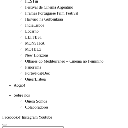
FESTin
Festival de Cinema Argentino
Frames Portuguese Film Festival
Harvard na Gulbenkian
IndieLisboa
Locarno
LEFFEST
MONSTRA
MOTELx
New Horizons
Olhares do Mediterrâneo – Cinema no Feminino
Panorama
Porto/Post/Doc
QueerLisboa
Acção!
Sobre nós
Quem Somos
Colaboradores
Facebook-f
Instagram
Youtube