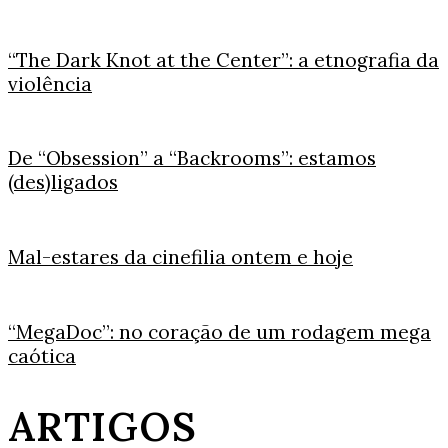
“The Dark Knot at the Center”: a etnografia da
violência
De “Obsession” a “Backrooms”: estamos
(des)ligados
Mal-estares da cinefilia ontem e hoje
“MegaDoc”: no coração de um rodagem mega
caótica
ARTIGOS