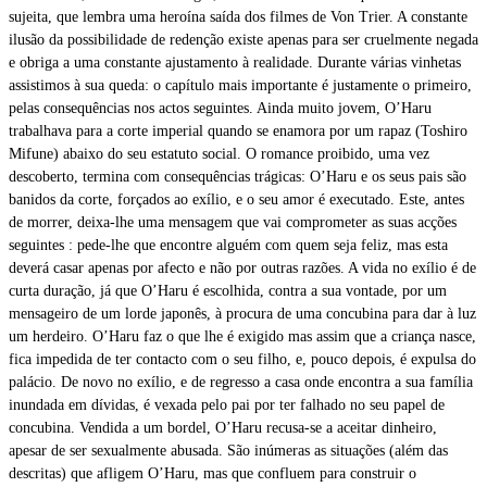
sujeita, que lembra uma heroína saída dos filmes de Von Trier. A constante
ilusão da possibilidade de redenção existe apenas para ser cruelmente negada
e obriga a uma constante ajustamento à realidade. Durante várias vinhetas
assistimos à sua queda: o capítulo mais importante é justamente o primeiro,
pelas consequências nos actos seguintes. Ainda muito jovem, O’Haru
trabalhava para a corte imperial quando se enamora por um rapaz (Toshiro
Mifune) abaixo do seu estatuto social. O romance proibido, uma vez
descoberto, termina com consequências trágicas: O’Haru e os seus pais são
banidos da corte, forçados ao exílio, e o seu amor é executado. Este, antes
de morrer, deixa-lhe uma mensagem que vai comprometer as suas acções
seguintes : pede-lhe que encontre alguém com quem seja feliz, mas esta
deverá casar apenas por afecto e não por outras razões. A vida no exílio é de
curta duração, já que O’Haru é escolhida, contra a sua vontade, por um
mensageiro de um lorde japonês, à procura de uma concubina para dar à luz
um herdeiro. O’Haru faz o que lhe é exigido mas assim que a criança nasce,
fica impedida de ter contacto com o seu filho, e, pouco depois, é expulsa do
palácio. De novo no exílio, e de regresso a casa onde encontra a sua família
inundada em dívidas, é vexada pelo pai por ter falhado no seu papel de
concubina. Vendida a um bordel, O’Haru recusa-se a aceitar dinheiro,
apesar de ser sexualmente abusada. São inúmeras as situações (além das
descritas) que afligem O’Haru, mas que confluem para construir o