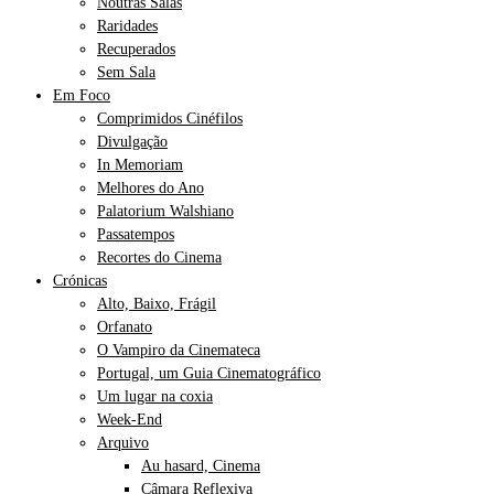
Noutras Salas
Raridades
Recuperados
Sem Sala
Em Foco
Comprimidos Cinéfilos
Divulgação
In Memoriam
Melhores do Ano
Palatorium Walshiano
Passatempos
Recortes do Cinema
Crónicas
Alto, Baixo, Frágil
Orfanato
O Vampiro da Cinemateca
Portugal, um Guia Cinematográfico
Um lugar na coxia
Week-End
Arquivo
Au hasard, Cinema
Câmara Reflexiva