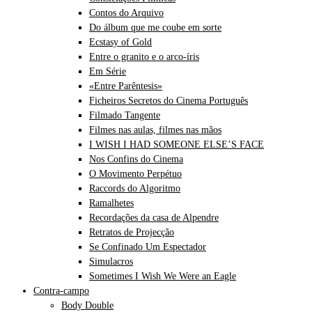
Contos do Arquivo
Do álbum que me coube em sorte
Ecstasy of Gold
Entre o granito e o arco-íris
Em Série
«Entre Parêntesis»
Ficheiros Secretos do Cinema Português
Filmado Tangente
Filmes nas aulas, filmes nas mãos
I WISH I HAD SOMEONE ELSE’S FACE
Nos Confins do Cinema
O Movimento Perpétuo
Raccords do Algoritmo
Ramalhetes
Recordações da casa de Alpendre
Retratos de Projecção
Se Confinado Um Espectador
Simulacros
Sometimes I Wish We Were an Eagle
Contra-campo
Body Double