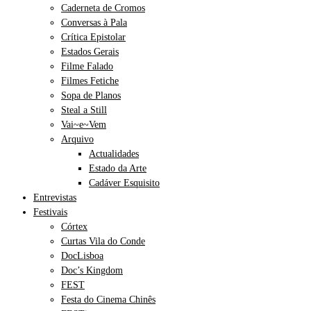
Caderneta de Cromos
Conversas à Pala
Crítica Epistolar
Estados Gerais
Filme Falado
Filmes Fetiche
Sopa de Planos
Steal a Still
Vai~e~Vem
Arquivo
Actualidades
Estado da Arte
Cadáver Esquisito
Entrevistas
Festivais
Córtex
Curtas Vila do Conde
DocLisboa
Doc’s Kingdom
FEST
Festa do Cinema Chinês