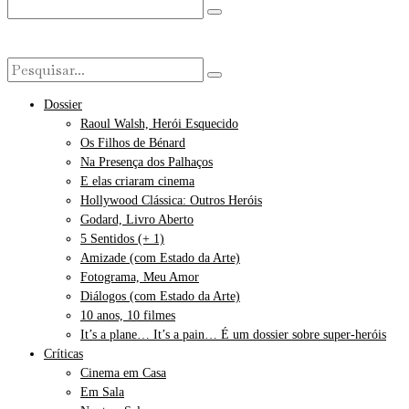
Dossier
Raoul Walsh, Herói Esquecido
Os Filhos de Bénard
Na Presença dos Palhaços
E elas criaram cinema
Hollywood Clássica: Outros Heróis
Godard, Livro Aberto
5 Sentidos (+ 1)
Amizade (com Estado da Arte)
Fotograma, Meu Amor
Diálogos (com Estado da Arte)
10 anos, 10 filmes
It’s a plane… It’s a pain… É um dossier sobre super-heróis
Críticas
Cinema em Casa
Em Sala