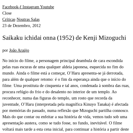
Facebook-f
Instagram
Youtube
Close
Críticas
·
Noutras Salas
23 de Dezembro, 2012
Saikaku ichidai onna (1952) de Kenji Mizoguchi
por
João Araújo
No início do filme, a personagem principal deambula de cara escondida
pelas ruas escuras de uma qualquer aldeia japonesa, esquecida no fim do
mundo. Ainda o filme está a começar, O’Haru apresenta-se já derrotada,
para além de qualquer retomo: é o fim da esperança ainda que o início do
filme. Uma prostituta de cinquenta e tal anos, condenada à sombra das ruas,
procura refúgio do frio e do desalento no interior de um templo. Ao
reconhecer, numa das figuras do templo, um rosto que recorda da
juventude, O’Haru (interpretada pela magnífica Kinuyo Tanaka) é afectada
por memórias do passado, numa reflexão que Mizoguchi partilha connosco.
Mais do que contar ou enfeitar a sua história de vida, vemos tudo sob uma
apresentação austera, como se tudo fosse, no fundo, inevitável. O filme
voltará mais tarde a esta cena inicial, para continuar a história a partir deste