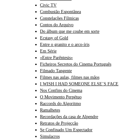
Civic TV
Combustão Espontânea
Constelações Fílmicas
Contos do Arquivo
Do álbum que me coube em sorte
Ecstasy of Gold
Entre o granito e o arco-íris
Em Série
«Entre Parêntesis»
Ficheiros Secretos do Cinema Português
Filmado Tangente
Filmes nas aulas, filmes nas mãos
I WISH I HAD SOMEONE ELSE’S FACE
Nos Confins do Cinema
O Movimento Perpétuo
Raccords do Algoritmo
Ramalhetes
Recordações da casa de Alpendre
Retratos de Projecção
Se Confinado Um Espectador
Simulacros