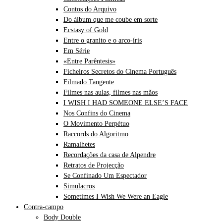
Contos do Arquivo
Do álbum que me coube em sorte
Ecstasy of Gold
Entre o granito e o arco-íris
Em Série
«Entre Parêntesis»
Ficheiros Secretos do Cinema Português
Filmado Tangente
Filmes nas aulas, filmes nas mãos
I WISH I HAD SOMEONE ELSE’S FACE
Nos Confins do Cinema
O Movimento Perpétuo
Raccords do Algoritmo
Ramalhetes
Recordações da casa de Alpendre
Retratos de Projecção
Se Confinado Um Espectador
Simulacros
Sometimes I Wish We Were an Eagle
Contra-campo
Body Double