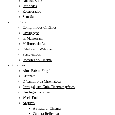
Noutras Salas
Raridades
Recuperados
Sem Sala
Em Foco
Comprimidos Cinéfilos
Divulgação
In Memoriam
Melhores do Ano
Palatorium Walshiano
Passatempos
Recortes do Cinema
Crónicas
Alto, Baixo, Frágil
Orfanato
O Vampiro da Cinemateca
Portugal, um Guia Cinematográfico
Um lugar na coxia
Week-End
Arquivo
Au hasard, Cinema
Câmara Reflexiva