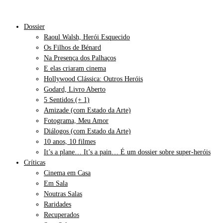
Dossier
Raoul Walsh, Herói Esquecido
Os Filhos de Bénard
Na Presença dos Palhaços
E elas criaram cinema
Hollywood Clássica: Outros Heróis
Godard, Livro Aberto
5 Sentidos (+ 1)
Amizade (com Estado da Arte)
Fotograma, Meu Amor
Diálogos (com Estado da Arte)
10 anos, 10 filmes
It’s a plane… It’s a pain… É um dossier sobre super-heróis
Críticas
Cinema em Casa
Em Sala
Noutras Salas
Raridades
Recuperados