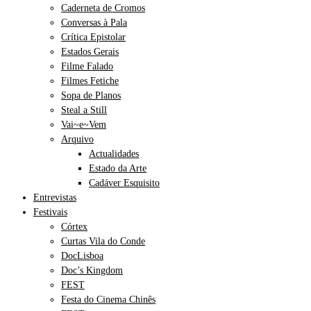
Caderneta de Cromos
Conversas à Pala
Crítica Epistolar
Estados Gerais
Filme Falado
Filmes Fetiche
Sopa de Planos
Steal a Still
Vai~e~Vem
Arquivo
Actualidades
Estado da Arte
Cadáver Esquisito
Entrevistas
Festivais
Córtex
Curtas Vila do Conde
DocLisboa
Doc’s Kingdom
FEST
Festa do Cinema Chinês