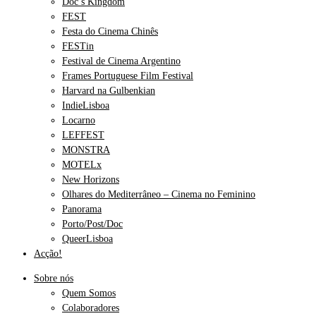
Doc’s Kingdom
FEST
Festa do Cinema Chinês
FESTin
Festival de Cinema Argentino
Frames Portuguese Film Festival
Harvard na Gulbenkian
IndieLisboa
Locarno
LEFFEST
MONSTRA
MOTELx
New Horizons
Olhares do Mediterrâneo – Cinema no Feminino
Panorama
Porto/Post/Doc
QueerLisboa
Acção!
Sobre nós
Quem Somos
Colaboradores