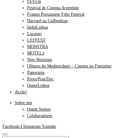
FESTin
Festival de Cinema Argentino
Frames Portuguese Film Festival
Harvard na Gulbenkian
IndieLisboa
Locarno
LEFFEST
MONSTRA
MOTELx
New Horizons
Olhares do Mediterrâneo – Cinema no Feminino
Panorama
Porto/Post/Doc
QueerLisboa
Acção!
Sobre nós
Quem Somos
Colaboradores
Facebook-f
Instagram
Youtube