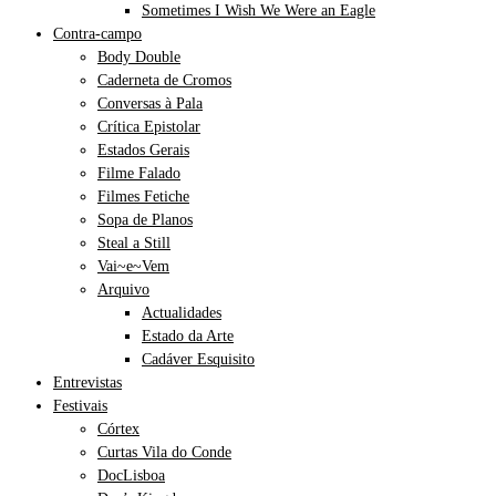
Sometimes I Wish We Were an Eagle
Contra-campo
Body Double
Caderneta de Cromos
Conversas à Pala
Crítica Epistolar
Estados Gerais
Filme Falado
Filmes Fetiche
Sopa de Planos
Steal a Still
Vai~e~Vem
Arquivo
Actualidades
Estado da Arte
Cadáver Esquisito
Entrevistas
Festivais
Córtex
Curtas Vila do Conde
DocLisboa