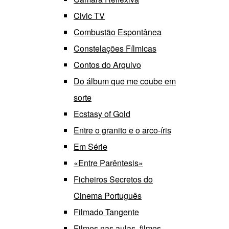
Civic TV
Combustão Espontânea
Constelações Fílmicas
Contos do Arquivo
Do álbum que me coube em
sorte
Ecstasy of Gold
Entre o granito e o arco-íris
Em Série
«Entre Parêntesis»
Ficheiros Secretos do
Cinema Português
Filmado Tangente
Filmes nas aulas, filmes