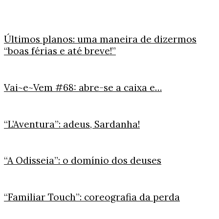
Últimos planos: uma maneira de dizermos
“boas férias e até breve!”
Vai~e~Vem #68: abre-se a caixa e…
“L’Aventura”: adeus, Sardanha!
“A Odisseia”: o domínio dos deuses
“Familiar Touch”: coreografia da perda