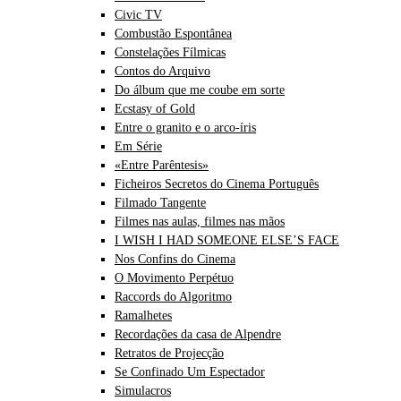
Civic TV
Combustão Espontânea
Constelações Fílmicas
Contos do Arquivo
Do álbum que me coube em sorte
Ecstasy of Gold
Entre o granito e o arco-íris
Em Série
«Entre Parêntesis»
Ficheiros Secretos do Cinema Português
Filmado Tangente
Filmes nas aulas, filmes nas mãos
I WISH I HAD SOMEONE ELSE’S FACE
Nos Confins do Cinema
O Movimento Perpétuo
Raccords do Algoritmo
Ramalhetes
Recordações da casa de Alpendre
Retratos de Projecção
Se Confinado Um Espectador
Simulacros