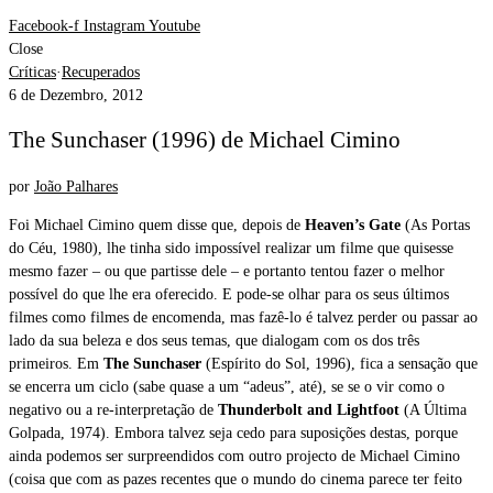
Facebook-f
Instagram
Youtube
Close
Críticas
·
Recuperados
6 de Dezembro, 2012
The Sunchaser (1996) de Michael Cimino
por
João Palhares
Foi Michael Cimino quem disse que, depois de
Heaven’s Gate
(As Portas
do Céu, 1980), lhe tinha sido impossível realizar um filme que quisesse
mesmo fazer – ou que partisse dele – e portanto tentou fazer o melhor
possível do que lhe era oferecido. E pode-se olhar para os seus últimos
filmes como filmes de encomenda, mas fazê-lo é talvez perder ou passar ao
lado da sua beleza e dos seus temas, que dialogam com os dos três
primeiros. Em
The Sunchaser
(Espírito do Sol, 1996), fica a sensação que
se encerra um ciclo (sabe quase a um “adeus”, até), se se o vir como o
negativo ou a re-interpretação de
Thunderbolt and Lightfoot
(A Última
Golpada, 1974). Embora talvez seja cedo para suposições destas, porque
ainda podemos ser surpreendidos com outro projecto de Michael Cimino
(coisa que com as pazes recentes que o mundo do cinema parece ter feito