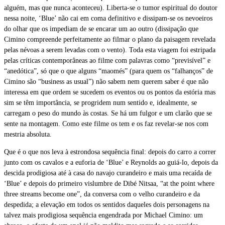
alguém, mas que nunca aconteceu). Liberta-se o tumor espiritual do doutor
nessa noite, ‘Blue’ não cai em coma definitivo e dissipam-se os nevoeiros
do olhar que os impediam de se encarar um ao outro (dissipação que
Cimino compreende perfeitamente ao filmar o plano da paisagem revelada
pelas névoas a serem levadas com o vento). Toda esta viagem foi estripada
pelas críticas contemporâneas ao filme com palavras como “previsível” e
“anedótica”, só que o que alguns “maomés” (para quem os “falhanços” de
Cimino são “business as usual”) não sabem nem querem saber é que não
interessa em que ordem se sucedem os eventos ou os pontos da estória mas
sim se têm importância, se progridem num sentido e, idealmente, se
carregam o peso do mundo às costas. Se há um fulgor e um clarão que se
sente na montagem. Como este filme os tem e os faz revelar-se nos com
mestria absoluta.
Que é o que nos leva à estrondosa sequência final: depois do carro a correr
junto com os cavalos e a euforia de ‘Blue’ e Reynolds ao guiá-lo, depois da
descida prodigiosa até à casa do navajo curandeiro e mais uma recaída de
‘Blue’ e depois do primeiro vislumbre de Dibé Nitsaa, “at the point where
three streams become one”, da conversa com o velho curandeiro e da
despedida; a elevação em todos os sentidos daqueles dois personagens na
talvez mais prodigiosa sequência engendrada por Michael Cimino: um