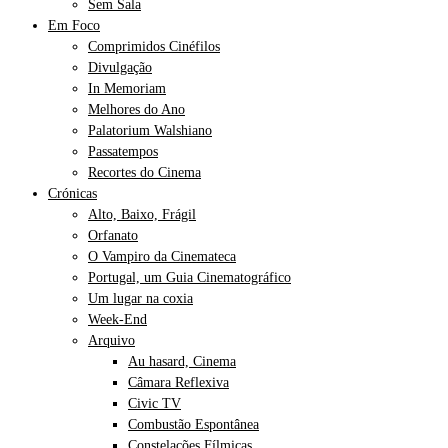
Sem Sala
Em Foco
Comprimidos Cinéfilos
Divulgação
In Memoriam
Melhores do Ano
Palatorium Walshiano
Passatempos
Recortes do Cinema
Crónicas
Alto, Baixo, Frágil
Orfanato
O Vampiro da Cinemateca
Portugal, um Guia Cinematográfico
Um lugar na coxia
Week-End
Arquivo
Au hasard, Cinema
Câmara Reflexiva
Civic TV
Combustão Espontânea
Constelações Fílmicas