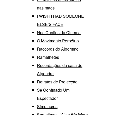
nas mãos
I WISH I HAD SOMEONE
ELSE’S FACE
Nos Confins do Cinema
O Movimento Perpétuo
Raccords do Algoritmo
Ramalhetes
Recordações da casa de
Alpendre
Retratos de Projecção
Se Confinado Um
Espectador
Simulacros
Sometimes I Wish We Were