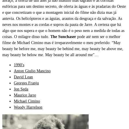
abraço, a oferta de um anel já não maldito mas sagrado e as corridas
eufóricas para um destino secreto, de oferta às águas e às pradarias do Oeste
e que concretizam o que a montagem inicial do filme não dizia mas já
antevia. Os helicópteros e as águias, arautos da desgraça e da salvação. As
neves nos montes e as cordas e sopros da pauta de Jarre. A certeza que há
algo que nos supera e que o homem não é o peso nem a medida de todas as
coisas. O milagre disso tudo.
The Sunchaser
pode até nem ser o melhor
filme de Michael Cimino mas é irreparavelmente o meu preferido: “May
beauty be before me, may beauty be behind me, may beauty be above me,
may beauty be below me. May beauty be all around me”…
1990's
Anton Giulio Mancino
David Lean
Georges Franju
Jon Seda
Maurice Jarre
Michael Cimino
Woody Harrelson