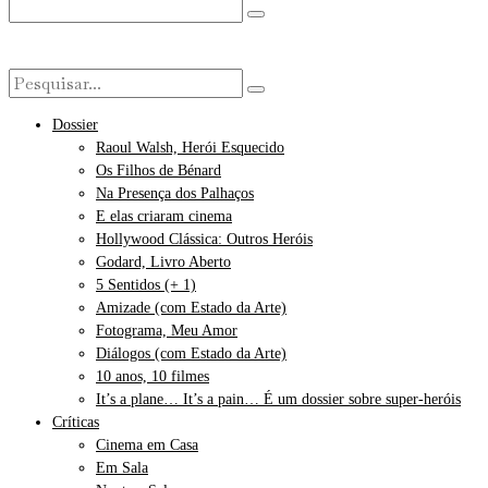
Dossier
Raoul Walsh, Herói Esquecido
Os Filhos de Bénard
Na Presença dos Palhaços
E elas criaram cinema
Hollywood Clássica: Outros Heróis
Godard, Livro Aberto
5 Sentidos (+ 1)
Amizade (com Estado da Arte)
Fotograma, Meu Amor
Diálogos (com Estado da Arte)
10 anos, 10 filmes
It’s a plane… It’s a pain… É um dossier sobre super-heróis
Críticas
Cinema em Casa
Em Sala