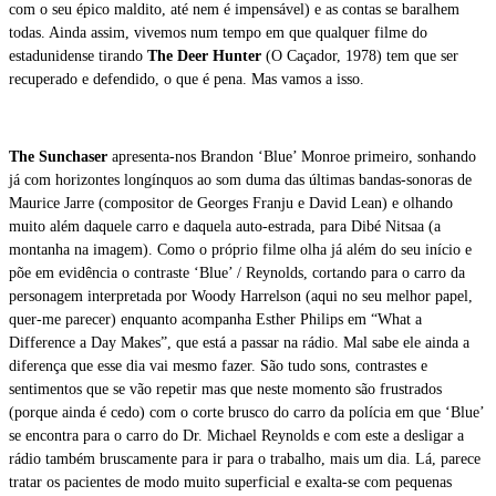
com o seu épico maldito, até nem é impensável) e as contas se baralhem
todas. Ainda assim, vivemos num tempo em que qualquer filme do
estadunidense tirando
The Deer Hunter
(O Caçador, 1978) tem que ser
recuperado e defendido, o que é pena. Mas vamos a isso.
The Sunchaser
apresenta-nos Brandon ‘Blue’ Monroe primeiro, sonhando
já com horizontes longínquos ao som duma das últimas bandas-sonoras de
Maurice Jarre (compositor de Georges Franju e David Lean) e olhando
muito além daquele carro e daquela auto-estrada, para Dibé Nitsaa (a
montanha na imagem). Como o próprio filme olha já além do seu início e
põe em evidência o contraste ‘Blue’ / Reynolds, cortando para o carro da
personagem interpretada por Woody Harrelson (aqui no seu melhor papel,
quer-me parecer) enquanto acompanha Esther Philips em “What a
Difference a Day Makes”, que está a passar na rádio. Mal sabe ele ainda a
diferença que esse dia vai mesmo fazer. São tudo sons, contrastes e
sentimentos que se vão repetir mas que neste momento são frustrados
(porque ainda é cedo) com o corte brusco do carro da polícia em que ‘Blue’
se encontra para o carro do Dr. Michael Reynolds e com este a desligar a
rádio também bruscamente para ir para o trabalho, mais um dia. Lá, parece
tratar os pacientes de modo muito superficial e exalta-se com pequenas