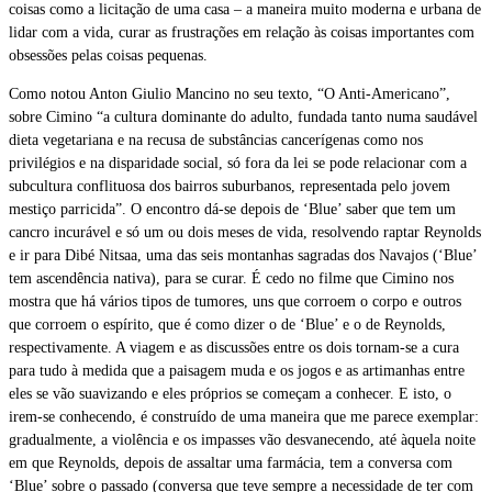
coisas como a licitação de uma casa – a maneira muito moderna e urbana de
lidar com a vida, curar as frustrações em relação às coisas importantes com
obsessões pelas coisas pequenas.
Como notou Anton Giulio Mancino no seu texto, “O Anti-Americano”,
sobre Cimino “a cultura dominante do adulto, fundada tanto numa saudável
dieta vegetariana e na recusa de substâncias cancerígenas como nos
privilégios e na disparidade social, só fora da lei se pode relacionar com a
subcultura conflituosa dos bairros suburbanos, representada pelo jovem
mestiço parricida”. O encontro dá-se depois de ‘Blue’ saber que tem um
cancro incurável e só um ou dois meses de vida, resolvendo raptar Reynolds
e ir para Dibé Nitsaa, uma das seis montanhas sagradas dos Navajos (‘Blue’
tem ascendência nativa), para se curar. É cedo no filme que Cimino nos
mostra que há vários tipos de tumores, uns que corroem o corpo e outros
que corroem o espírito, que é como dizer o de ‘Blue’ e o de Reynolds,
respectivamente. A viagem e as discussões entre os dois tornam-se a cura
para tudo à medida que a paisagem muda e os jogos e as artimanhas entre
eles se vão suavizando e eles próprios se começam a conhecer. E isto, o
irem-se conhecendo, é construído de uma maneira que me parece exemplar:
gradualmente, a violência e os impasses vão desvanecendo, até àquela noite
em que Reynolds, depois de assaltar uma farmácia, tem a conversa com
‘Blue’ sobre o passado (conversa que teve sempre a necessidade de ter com