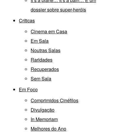
It’s a plane… It’s a pain… É um
dossier sobre super-heróis
Críticas
Cinema em Casa
Em Sala
Noutras Salas
Raridades
Recuperados
Sem Sala
Em Foco
Comprimidos Cinéfilos
Divulgação
In Memoriam
Melhores do Ano