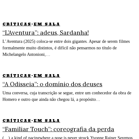
CRÍTICAS
·
EM SALA
“L’Aventura”: adeus, Sardanha!
L’Aventura (2025) coloca-se entre dois gigantes. Apesar de serem filmes
formalmente muito distintos, é difícil não pensarmos no título de
Michelangelo Antonioni,…
CRÍTICAS
·
EM SALA
“A Odisseia”: o domínio dos deuses
Uma conversa, cuja transcrição se segue, entre um conhecedor da obra de
Homero e outro que ainda não chegou lá, a propósito…
CRÍTICAS
·
EM SALA
“Familiar Touch”: coreografia da perda
(…) a kind of pacingwhere a pose is never struck.Yvonne Rainer Seremos