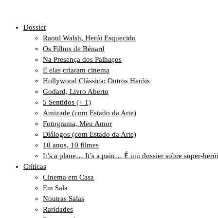
Dossier
Raoul Walsh, Herói Esquecido
Os Filhos de Bénard
Na Presença dos Palhaços
E elas criaram cinema
Hollywood Clássica: Outros Heróis
Godard, Livro Aberto
5 Sentidos (+ 1)
Amizade (com Estado da Arte)
Fotograma, Meu Amor
Diálogos (com Estado da Arte)
10 anos, 10 filmes
It’s a plane… It’s a pain… É um dossier sobre super-heró
Críticas
Cinema em Casa
Em Sala
Noutras Salas
Raridades