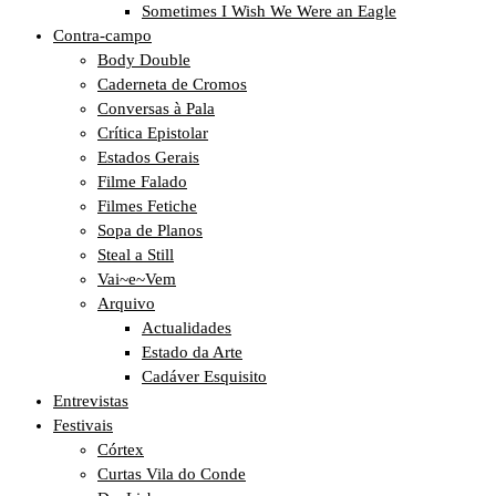
Sometimes I Wish We Were an Eagle
Contra-campo
Body Double
Caderneta de Cromos
Conversas à Pala
Crítica Epistolar
Estados Gerais
Filme Falado
Filmes Fetiche
Sopa de Planos
Steal a Still
Vai~e~Vem
Arquivo
Actualidades
Estado da Arte
Cadáver Esquisito
Entrevistas
Festivais
Córtex
Curtas Vila do Conde