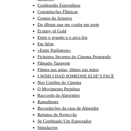
Combustão Espontânea
Constelações Fílmicas
Contos do Arquivo
Do álbum que me coube em sorte
Ecstasy of Gold
Entre o granito e o arco-íris
Em Série
«Entre Parêntesis»
Ficheiros Secretos do Cinema Português
Filmado Tangente
Filmes nas aulas, filmes nas mãos
I WISH I HAD SOMEONE ELSE’S FACE
Nos Confins do Cinema
O Movimento Perpétuo
Raccords do Algoritmo
Ramalhetes
Recordações da casa de Alpendre
Retratos de Projecção
Se Confinado Um Espectador
Simulacros