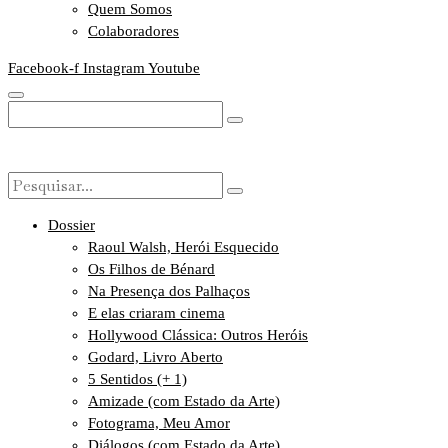
Quem Somos
Colaboradores
Facebook-f
Instagram
Youtube
Dossier
Raoul Walsh, Herói Esquecido
Os Filhos de Bénard
Na Presença dos Palhaços
E elas criaram cinema
Hollywood Clássica: Outros Heróis
Godard, Livro Aberto
5 Sentidos (+ 1)
Amizade (com Estado da Arte)
Fotograma, Meu Amor
Diálogos (com Estado da Arte)