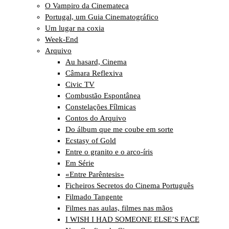
O Vampiro da Cinemateca
Portugal, um Guia Cinematográfico
Um lugar na coxia
Week-End
Arquivo
Au hasard, Cinema
Câmara Reflexiva
Civic TV
Combustão Espontânea
Constelações Fílmicas
Contos do Arquivo
Do álbum que me coube em sorte
Ecstasy of Gold
Entre o granito e o arco-íris
Em Série
«Entre Parêntesis»
Ficheiros Secretos do Cinema Português
Filmado Tangente
Filmes nas aulas, filmes nas mãos
I WISH I HAD SOMEONE ELSE’S FACE