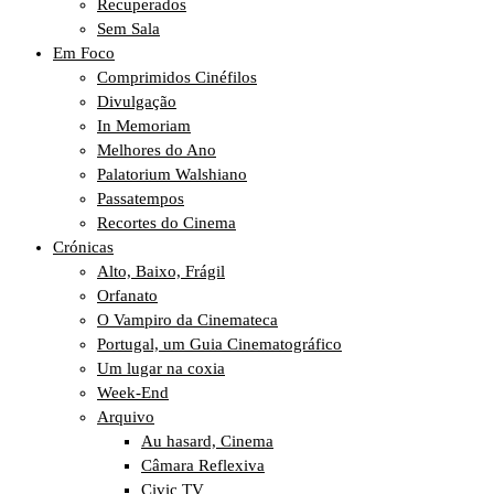
Recuperados
Sem Sala
Em Foco
Comprimidos Cinéfilos
Divulgação
In Memoriam
Melhores do Ano
Palatorium Walshiano
Passatempos
Recortes do Cinema
Crónicas
Alto, Baixo, Frágil
Orfanato
O Vampiro da Cinemateca
Portugal, um Guia Cinematográfico
Um lugar na coxia
Week-End
Arquivo
Au hasard, Cinema
Câmara Reflexiva
Civic TV