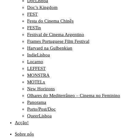
DocLisboa
Doc’s Kingdom
FEST
Festa do Cinema Chinês
FESTin
Festival de Cinema Argentino
Frames Portuguese Film Festival
Harvard na Gulbenkian
IndieLisboa
Locarno
LEFFEST
MONSTRA
MOTELx
New Horizons
Olhares do Mediterrâneo – Cinema no Feminino
Panorama
Porto/Post/Doc
QueerLisboa
Acção!
Sobre nós