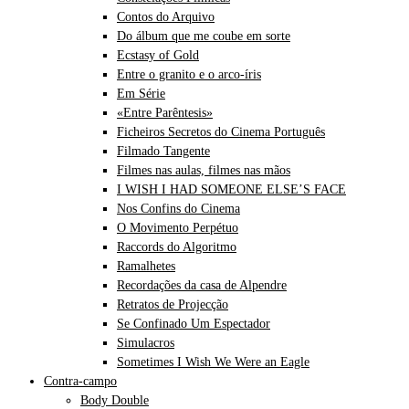
Contos do Arquivo
Do álbum que me coube em sorte
Ecstasy of Gold
Entre o granito e o arco-íris
Em Série
«Entre Parêntesis»
Ficheiros Secretos do Cinema Português
Filmado Tangente
Filmes nas aulas, filmes nas mãos
I WISH I HAD SOMEONE ELSE’S FACE
Nos Confins do Cinema
O Movimento Perpétuo
Raccords do Algoritmo
Ramalhetes
Recordações da casa de Alpendre
Retratos de Projecção
Se Confinado Um Espectador
Simulacros
Sometimes I Wish We Were an Eagle
Contra-campo
Body Double