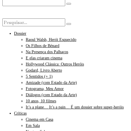
Dossier
Raoul Walsh, Herói Esquecido
Os Filhos de Bénard
Na Presença dos Palhaços
E elas criaram cinema
Hollywood Clássica: Outros Heróis
Godard, Livro Aberto
5 Sentidos (+ 1)
Amizade (com Estado da Arte)
Fotograma, Meu Amor
Diálogos (com Estado da Arte)
10 anos, 10 filmes
It’s a plane… It’s a pain… É um dossier sobre super-heróis
Críticas
Cinema em Casa
Em Sala