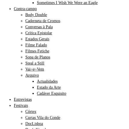
Sometimes I Wish We Were an Eagle
Contra-campo
Body Double
Caderneta de Cromos
Conversas à Pala
Crítica Epistolar
Estados Gerais
Filme Falado
Filmes Fetiche
Sopa de Planos
Steal a Still
Vai~e~Vem
Arquivo
Actualidades
Estado da Arte
Cadáver Esquisito
Entrevistas
Festivais
Córtex
Curtas Vila do Conde
DocLisboa