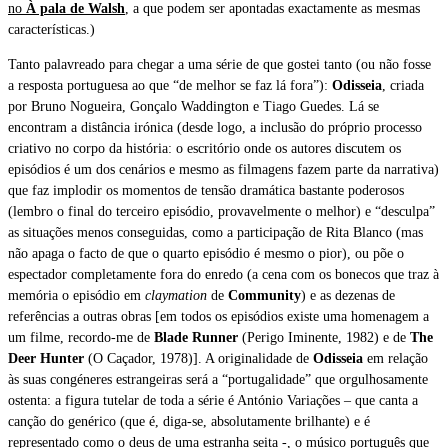
no
À pala de Walsh
, a que podem ser apontadas exactamente as mesmas
características.)
Tanto palavreado para chegar a uma série de que gostei tanto (ou não fosse
a resposta portuguesa ao que “de melhor se faz lá fora”):
Odisseia
, criada
por Bruno Nogueira, Gonçalo Waddington e Tiago Guedes. Lá se
encontram a distância irónica (desde logo, a inclusão do próprio processo
criativo no corpo da história: o escritório onde os autores discutem os
episódios é um dos cenários e mesmo as filmagens fazem parte da narrativa)
que faz implodir os momentos de tensão dramática bastante poderosos
(lembro o final do terceiro episódio, provavelmente o melhor) e “desculpa”
as situações menos conseguidas, como a participação de Rita Blanco (mas
não apaga o facto de que o quarto episódio é mesmo o pior), ou põe o
espectador completamente fora do enredo (a cena com os bonecos que traz à
memória o episódio em
claymation
de
Community
) e as dezenas de
referências a outras obras [em todos os episódios existe uma homenagem a
um filme, recordo-me de
Blade Runner
(Perigo Iminente, 1982) e de
The
Deer Hunter
(O Caçador, 1978)]. A originalidade de
Odisseia
em relação
às suas congéneres estrangeiras será a “portugalidade” que orgulhosamente
ostenta: a figura tutelar de toda a série é António Variações – que canta a
canção do genérico (que é, diga-se, absolutamente brilhante) e é
representado como o deus de uma estranha seita -, o músico português que