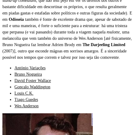
stand-up comedians
, que não têm pejo em ver os defeitos dos outros e
bastante dificuldade em descortinar os próprios, o que resulta geralmente
em piadas gastas e estafadas sobre políticos e outras figuras da sociedade). E
em
Odisseia
também é fonte de excelente drama que, apesar de sabotado de
mil e uma maneiras, é forte o suficiente para a estruturar: há uma tristeza
que perpassa (e vai passando) durante toda a viagem naquela
roulotte
, uma
melancolia que vem também do universo de Wes Anderson [até fisicamente,
Bruno Nogueira faz lembrar Adrien Brody em
The Darjeeling Limited
(2007)], outro que esconde mágoas em sorrisos amargos. É a sinceridade
possível nos tempos que correm e talvez por isso seja tão comovente.
António Variações
Bruno Nogueira
David Foster Wallace
Gonçalo Waddington
Louis C.K.
Tiago Guedes
Wes Anderson