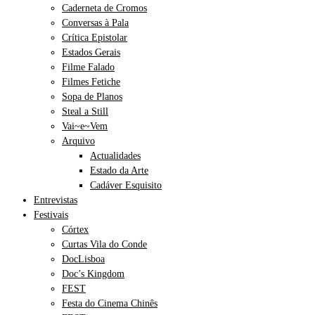
Caderneta de Cromos
Conversas à Pala
Crítica Epistolar
Estados Gerais
Filme Falado
Filmes Fetiche
Sopa de Planos
Steal a Still
Vai~e~Vem
Arquivo
Actualidades
Estado da Arte
Cadáver Esquisito
Entrevistas
Festivais
Córtex
Curtas Vila do Conde
DocLisboa
Doc’s Kingdom
FEST
Festa do Cinema Chinês