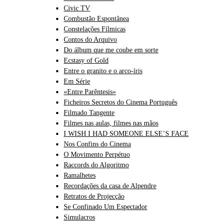
Civic TV
Combustão Espontânea
Constelações Fílmicas
Contos do Arquivo
Do álbum que me coube em sorte
Ecstasy of Gold
Entre o granito e o arco-íris
Em Série
«Entre Parêntesis»
Ficheiros Secretos do Cinema Português
Filmado Tangente
Filmes nas aulas, filmes nas mãos
I WISH I HAD SOMEONE ELSE’S FACE
Nos Confins do Cinema
O Movimento Perpétuo
Raccords do Algoritmo
Ramalhetes
Recordações da casa de Alpendre
Retratos de Projecção
Se Confinado Um Espectador
Simulacros