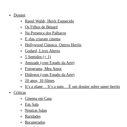
Dossier
Raoul Walsh, Herói Esquecido
Os Filhos de Bénard
Na Presença dos Palhaços
E elas criaram cinema
Hollywood Clássica: Outros Heróis
Godard, Livro Aberto
5 Sentidos (+ 1)
Amizade (com Estado da Arte)
Fotograma, Meu Amor
Diálogos (com Estado da Arte)
10 anos, 10 filmes
It’s a plane… It’s a pain… É um dossier sobre super-heróis
Críticas
Cinema em Casa
Em Sala
Noutras Salas
Raridades
Recuperados