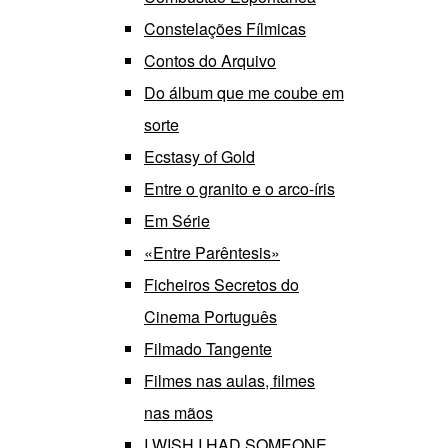
Constelações Fílmicas
Contos do Arquivo
Do álbum que me coube em
sorte
Ecstasy of Gold
Entre o granito e o arco-íris
Em Série
«Entre Parêntesis»
Ficheiros Secretos do
Cinema Português
Filmado Tangente
Filmes nas aulas, filmes
nas mãos
I WISH I HAD SOMEONE