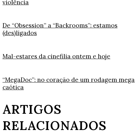
violência
De “Obsession” a “Backrooms”: estamos
(des)ligados
Mal-estares da cinefilia ontem e hoje
“MegaDoc”: no coração de um rodagem mega
caótica
ARTIGOS
RELACIONADOS