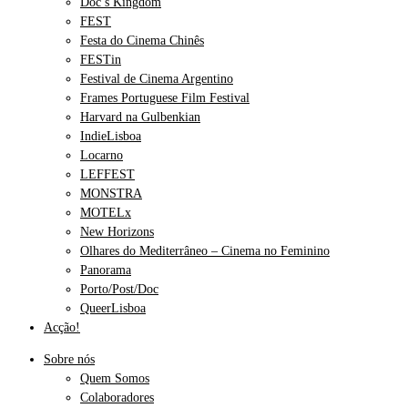
Doc’s Kingdom
FEST
Festa do Cinema Chinês
FESTin
Festival de Cinema Argentino
Frames Portuguese Film Festival
Harvard na Gulbenkian
IndieLisboa
Locarno
LEFFEST
MONSTRA
MOTELx
New Horizons
Olhares do Mediterrâneo – Cinema no Feminino
Panorama
Porto/Post/Doc
QueerLisboa
Acção!
Sobre nós
Quem Somos
Colaboradores