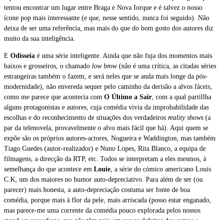
tentou encontrar um lugar entre Braga e Nova Iorque e é talvez o nosso
ícone pop mais interessante (e que, nesse sentido, nunca foi seguido). Não
deixa de ser uma referência, mas mais do que do bom gosto dos autores diz
muito da sua inteligência.
E
Odisseia
é uma série inteligente. Ainda que não fuja dos momentos mais
baixos e grosseiros, o chamado
low brow
(não é uma crítica, as citadas séries
estrangeiras também o fazem, e será neles que se anda mais longe da pós-
modernidade), não envereda sequer pelo caminho da derisão a alvos fáceis,
como me parece que acontecia com
O Último a Sair
, com a qual partillha
alguns protagonistas e autores, cuja comédia vivia da improbabilidade das
escolhas e do reconhecimento de situações dos verdadeiros
reality shows
(a
par da telenovela, provavelmente o alvo mais fácil que há). Aqui quem se
expõe são os próprios autores-actores, Nogueira e Waddington, mas também
Tiago Guedes (autor-realizador) e Nuno Lopes, Rita Blanco, a equipa de
filmagens, a direcção da RTP, etc. Todos se interpretam a eles mesmos, à
semelhança do que acontece em
Louie
, a série do cómico americano Louis
C.K, um dos maiores no humor auto-depreciativo. Para além de ser (ou
parecer) mais honesta, a auto-depreciação costuma ser fonte de boa
comédia, porque mais à flor da pele, mais arriscada (posso estar enganado,
mas parece-me uma corrente da comédia pouco explorada pelos nossos