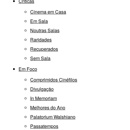
Críticas
Cinema em Casa
Em Sala
Noutras Salas
Raridades
Recuperados
Sem Sala
Em Foco
Comprimidos Cinéfilos
Divulgação
In Memoriam
Melhores do Ano
Palatorium Walshiano
Passatempos