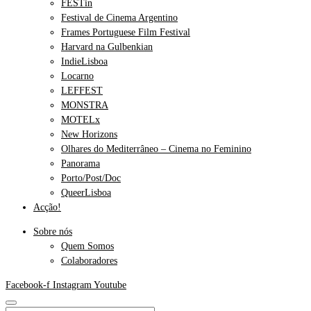
FESTin
Festival de Cinema Argentino
Frames Portuguese Film Festival
Harvard na Gulbenkian
IndieLisboa
Locarno
LEFFEST
MONSTRA
MOTELx
New Horizons
Olhares do Mediterrâneo – Cinema no Feminino
Panorama
Porto/Post/Doc
QueerLisboa
Acção!
Sobre nós
Quem Somos
Colaboradores
Facebook-f
Instagram
Youtube