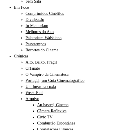
Sem Sala
Em Foco
Comprimidos Cinéfilos
Divulgação
In Memoriam
Melhores do Ano
Palatorium Walshiano
Passatempos
Recortes do Cinema
Crónicas
Alto, Baixo, Frágil
Orfanato
O Vampiro da Cinemateca
Portugal, um Guia Cinematográfico
Um lugar na coxia
Week-End
Arquivo
Au hasard, Cinema
Câmara Reflexiva
Civic TV
Combustão Espontânea
Constelações Fílmicas