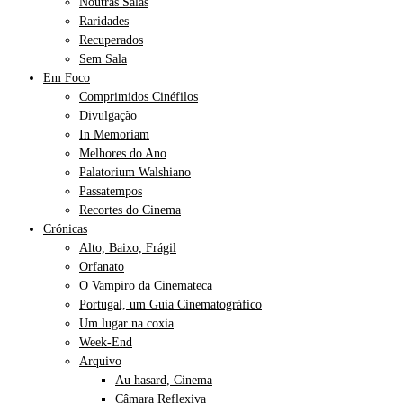
Noutras Salas
Raridades
Recuperados
Sem Sala
Em Foco
Comprimidos Cinéfilos
Divulgação
In Memoriam
Melhores do Ano
Palatorium Walshiano
Passatempos
Recortes do Cinema
Crónicas
Alto, Baixo, Frágil
Orfanato
O Vampiro da Cinemateca
Portugal, um Guia Cinematográfico
Um lugar na coxia
Week-End
Arquivo
Au hasard, Cinema
Câmara Reflexiva