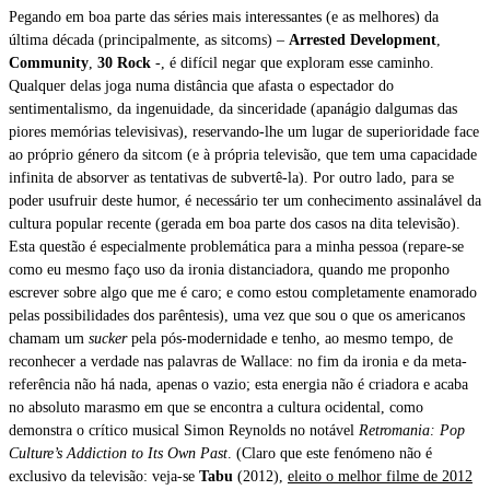
Pegando em boa parte das séries mais interessantes (e as melhores) da
última década (principalmente, as sitcoms) –
Arrested Development
,
Community
,
30 Rock
-, é difícil negar que exploram esse caminho.
Qualquer delas joga numa distância que afasta o espectador do
sentimentalismo, da ingenuidade, da sinceridade (apanágio dalgumas das
piores memórias televisivas), reservando-lhe um lugar de superioridade face
ao próprio género da sitcom (e à própria televisão, que tem uma capacidade
infinita de absorver as tentativas de subvertê-la). Por outro lado, para se
poder usufruir deste humor, é necessário ter um conhecimento assinalável da
cultura popular recente (gerada em boa parte dos casos na dita televisão).
Esta questão é especialmente problemática para a minha pessoa (repare-se
como eu mesmo faço uso da ironia distanciadora, quando me proponho
escrever sobre algo que me é caro; e como estou completamente enamorado
pelas possibilidades dos parêntesis), uma vez que sou o que os americanos
chamam um
sucker
pela pós-modernidade e tenho, ao mesmo tempo, de
reconhecer a verdade nas palavras de Wallace: no fim da ironia e da meta-
referência não há nada, apenas o vazio; esta energia não é criadora e acaba
no absoluto marasmo em que se encontra a cultura ocidental, como
demonstra o crítico musical Simon Reynolds no notável
Retromania: Pop
Culture’s Addiction to Its Own Past
. (Claro que este fenómeno não é
exclusivo da televisão: veja-se
Tabu
(2012),
eleito o melhor filme de 2012