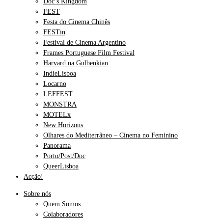
Doc’s Kingdom
FEST
Festa do Cinema Chinês
FESTin
Festival de Cinema Argentino
Frames Portuguese Film Festival
Harvard na Gulbenkian
IndieLisboa
Locarno
LEFFEST
MONSTRA
MOTELx
New Horizons
Olhares do Mediterrâneo – Cinema no Feminino
Panorama
Porto/Post/Doc
QueerLisboa
Acção!
Sobre nós
Quem Somos
Colaboradores