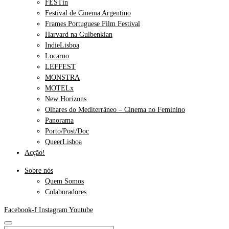
FESTin
Festival de Cinema Argentino
Frames Portuguese Film Festival
Harvard na Gulbenkian
IndieLisboa
Locarno
LEFFEST
MONSTRA
MOTELx
New Horizons
Olhares do Mediterrâneo – Cinema no Feminino
Panorama
Porto/Post/Doc
QueerLisboa
Acção!
Sobre nós
Quem Somos
Colaboradores
Facebook-f
Instagram
Youtube