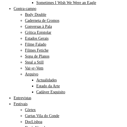
Sometimes I Wish We Were an Eagle
Contra-campo
Body Double
Caderneta de Cromos
Conversas à Pala
Crítica Epistolar
Estados Gerais
Filme Falado
Filmes Fetiche
Sopa de Planos
Steal a Still
Vai~e~Vem
Arquivo
Actualidades
Estado da Arte
Cadáver Esquisito
Entrevistas
Festivais
Córtex
Curtas Vila do Conde
DocLisboa