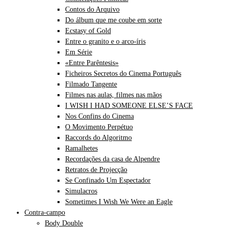
Contos do Arquivo
Do álbum que me coube em sorte
Ecstasy of Gold
Entre o granito e o arco-íris
Em Série
«Entre Parêntesis»
Ficheiros Secretos do Cinema Português
Filmado Tangente
Filmes nas aulas, filmes nas mãos
I WISH I HAD SOMEONE ELSE’S FACE
Nos Confins do Cinema
O Movimento Perpétuo
Raccords do Algoritmo
Ramalhetes
Recordações da casa de Alpendre
Retratos de Projecção
Se Confinado Um Espectador
Simulacros
Sometimes I Wish We Were an Eagle
Contra-campo
Body Double