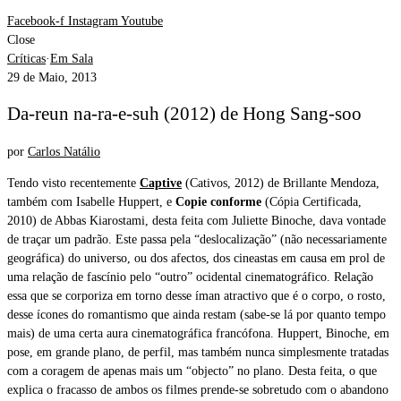
Facebook-f
Instagram
Youtube
Close
Críticas
·
Em Sala
29 de Maio, 2013
Da-reun na-ra-e-suh (2012) de Hong Sang-soo
por
Carlos Natálio
Tendo visto recentemente
Captive
(Cativos, 2012) de Brillante Mendoza,
também com Isabelle Huppert, e
Copie conforme
(Cópia Certificada,
2010) de Abbas Kiarostami, desta feita com Juliette Binoche, dava vontade
de traçar um padrão. Este passa pela “deslocalização” (não necessariamente
geográfica) do universo, ou dos afectos, dos cineastas em causa em prol de
uma relação de fascínio pelo “outro” ocidental cinematográfico. Relação
essa que se corporiza em torno desse íman atractivo que é o corpo, o rosto,
desse ícones do romantismo que ainda restam (sabe-se lá por quanto tempo
mais) de uma certa aura cinematográfica francófona. Huppert, Binoche, em
pose, em grande plano, de perfil, mas também nunca simplesmente tratadas
com a coragem de apenas mais um “objecto” no plano. Desta feita, o que
explica o fracasso de ambos os filmes prende-se sobretudo com o abandono