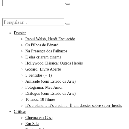
Dossier
Raoul Walsh, Herói Esquecido
Os Filhos de Bénard
Na Presença dos Palhaços
E elas criaram cinema
Hollywood Clássica: Outros Heróis
Godard, Livro Aberto
5 Sentidos (+ 1)
Amizade (com Estado da Arte)
Fotograma, Meu Amor
Diálogos (com Estado da Arte)
10 anos, 10 filmes
It’s a plane… It’s a pain… É um dossier sobre super-heróis
Críticas
Cinema em Casa
Em Sala