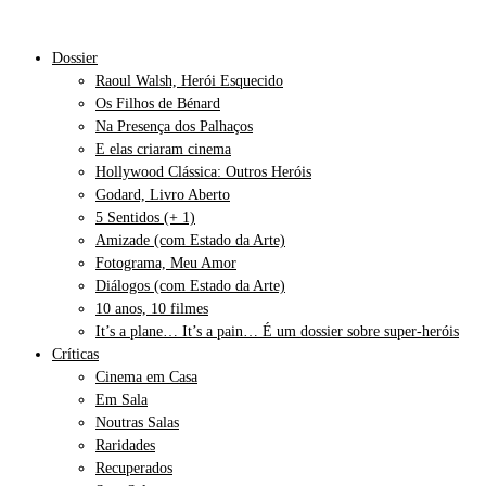
Dossier
Raoul Walsh, Herói Esquecido
Os Filhos de Bénard
Na Presença dos Palhaços
E elas criaram cinema
Hollywood Clássica: Outros Heróis
Godard, Livro Aberto
5 Sentidos (+ 1)
Amizade (com Estado da Arte)
Fotograma, Meu Amor
Diálogos (com Estado da Arte)
10 anos, 10 filmes
It’s a plane… It’s a pain… É um dossier sobre super-heróis
Críticas
Cinema em Casa
Em Sala
Noutras Salas
Raridades
Recuperados