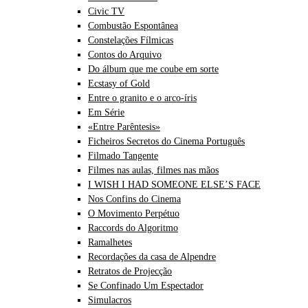
Civic TV
Combustão Espontânea
Constelações Fílmicas
Contos do Arquivo
Do álbum que me coube em sorte
Ecstasy of Gold
Entre o granito e o arco-íris
Em Série
«Entre Parêntesis»
Ficheiros Secretos do Cinema Português
Filmado Tangente
Filmes nas aulas, filmes nas mãos
I WISH I HAD SOMEONE ELSE’S FACE
Nos Confins do Cinema
O Movimento Perpétuo
Raccords do Algoritmo
Ramalhetes
Recordações da casa de Alpendre
Retratos de Projecção
Se Confinado Um Espectador
Simulacros