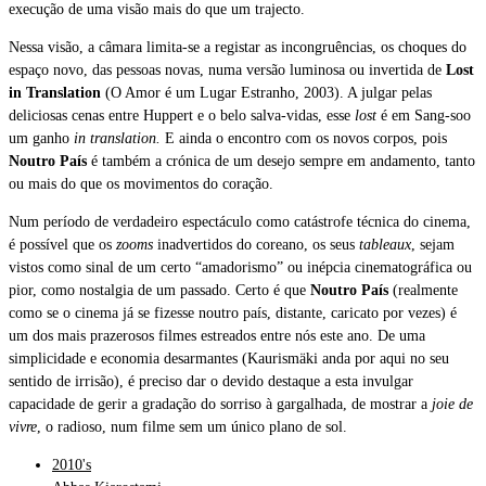
execução de uma visão mais do que um trajecto.
Nessa visão, a câmara limita-se a registar as incongruências, os choques do
espaço novo, das pessoas novas, numa versão luminosa ou invertida de
Lost
in Translation
(O Amor é um Lugar Estranho, 2003). A julgar pelas
deliciosas cenas entre Huppert e o belo salva-vidas, esse
lost
é em Sang-soo
um ganho
in translation.
E ainda o encontro com os novos corpos, pois
Noutro País
é também a crónica de um desejo sempre em andamento, tanto
ou mais do que os movimentos do coração.
Num período de verdadeiro espectáculo como catástrofe técnica do cinema,
é possível que os
zooms
inadvertidos do coreano, os seus
tableaux
, sejam
vistos como sinal de um certo “amadorismo” ou inépcia cinematográfica ou
pior, como nostalgia de um passado. Certo é que
Noutro País
(realmente
como se o cinema já se fizesse noutro país, distante, caricato por vezes) é
um dos mais prazerosos filmes estreados entre nós este ano. De uma
simplicidade e economia desarmantes (Kaurismäki anda por aqui no seu
sentido de irrisão), é preciso dar o devido destaque a esta invulgar
capacidade de gerir a gradação do sorriso à gargalhada, de mostrar a
joie de
vivre
, o radioso, num filme sem um único plano de sol.
2010's