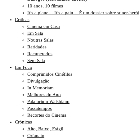
10 anos, 10 filmes
It’s a plane… It’s a pain… É um dossier sobre super-heró
Críticas
Cinema em Casa
Em Sala
Noutras Salas
Raridades
Recuperados
Sem Sala
Em Foco
Comprimidos Cinéfilos
Divulgação
In Memoriam
Melhores do Ano
Palatorium Walshiano
Passatempos
Recortes do Cinema
Crónicas
Alto, Baixo, Frágil
Orfanato