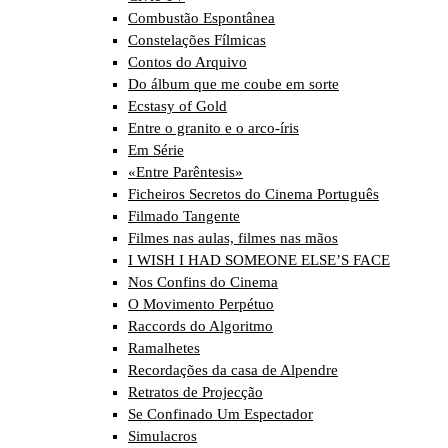
Combustão Espontânea
Constelações Fílmicas
Contos do Arquivo
Do álbum que me coube em sorte
Ecstasy of Gold
Entre o granito e o arco-íris
Em Série
«Entre Parêntesis»
Ficheiros Secretos do Cinema Português
Filmado Tangente
Filmes nas aulas, filmes nas mãos
I WISH I HAD SOMEONE ELSE’S FACE
Nos Confins do Cinema
O Movimento Perpétuo
Raccords do Algoritmo
Ramalhetes
Recordações da casa de Alpendre
Retratos de Projecção
Se Confinado Um Espectador
Simulacros