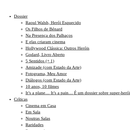
Dossier
Raoul Walsh, Herói Esquecido
Os Filhos de Bénard
Na Presença dos Palhaços
E elas criaram cinema
Hollywood Clássica: Outros Heróis
Godard, Livro Aberto
5 Sentidos (+ 1)
Amizade (com Estado da Arte)
Fotograma, Meu Amor
Diálogos (com Estado da Arte)
10 anos, 10 filmes
It’s a plane… It’s a pain… É um dossier sobre super-heró
Críticas
Cinema em Casa
Em Sala
Noutras Salas
Raridades