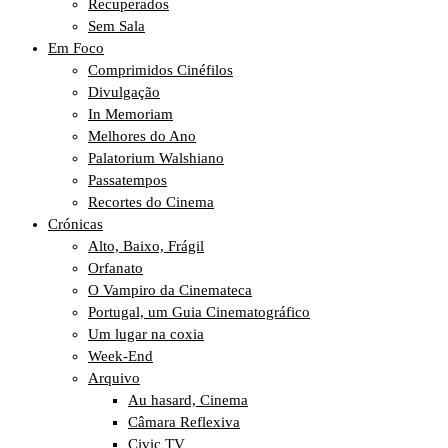
Recuperados
Sem Sala
Em Foco
Comprimidos Cinéfilos
Divulgação
In Memoriam
Melhores do Ano
Palatorium Walshiano
Passatempos
Recortes do Cinema
Crónicas
Alto, Baixo, Frágil
Orfanato
O Vampiro da Cinemateca
Portugal, um Guia Cinematográfico
Um lugar na coxia
Week-End
Arquivo
Au hasard, Cinema
Câmara Reflexiva
Civic TV