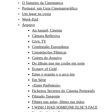
O Vampiro da Cinemateca
Portugal, um Guia Cinematográfico
Um lugar na coxia
Week-End
Arquivo
Au hasard, Cinema
Câmara Reflexiva
Civic TV
Combustão Espontânea
Constelações Fílmicas
Contos do Arquivo
Do álbum que me coube em sorte
Ecstasy of Gold
Entre o granito e o arco-íris
Em Série
«Entre Parêntesis»
Ficheiros Secretos do Cinema Português
Filmado Tangente
Filmes nas aulas, filmes nas mãos
I WISH I HAD SOMEONE ELSE’S FACE