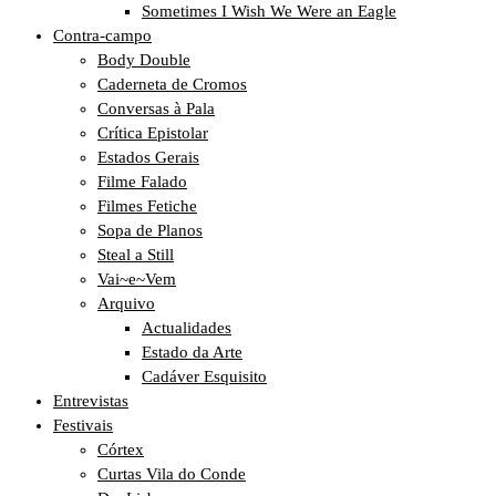
Sometimes I Wish We Were an Eagle
Contra-campo
Body Double
Caderneta de Cromos
Conversas à Pala
Crítica Epistolar
Estados Gerais
Filme Falado
Filmes Fetiche
Sopa de Planos
Steal a Still
Vai~e~Vem
Arquivo
Actualidades
Estado da Arte
Cadáver Esquisito
Entrevistas
Festivais
Córtex
Curtas Vila do Conde