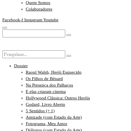
Quem Somos
Colaboradores
Facebook-f
Instagram
Youtube
Dossier
Raoul Walsh, Herói Esquecido
Os Filhos de Bénard
Na Presença dos Palhaços
E elas criaram cinema
Hollywood Clássica: Outros Heróis
Godard, Livro Aberto
5 Sentidos (+ 1)
Amizade (com Estado da Arte)
Fotograma, Meu Amor
Diálogos (com Estado da Arte)