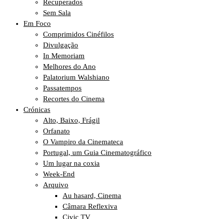
Recuperados
Sem Sala
Em Foco
Comprimidos Cinéfilos
Divulgação
In Memoriam
Melhores do Ano
Palatorium Walshiano
Passatempos
Recortes do Cinema
Crónicas
Alto, Baixo, Frágil
Orfanato
O Vampiro da Cinemateca
Portugal, um Guia Cinematográfico
Um lugar na coxia
Week-End
Arquivo
Au hasard, Cinema
Câmara Reflexiva
Civic TV