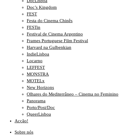
DocLisboa
Doc’s Kingdom
FEST
Festa do Cinema Chinês
FESTin
Festival de Cinema Argentino
Frames Portuguese Film Festival
Harvard na Gulbenkian
IndieLisboa
Locarno
LEFFEST
MONSTRA
MOTELx
New Horizons
Olhares do Mediterrâneo – Cinema no Feminino
Panorama
Porto/Post/Doc
QueerLisboa
Acção!
Sobre nós