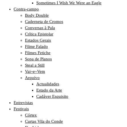
Sometimes I Wish We Were an Eagle
Contra-campo
Body Double
Caderneta de Cromos
Conversas à Pala
Crítica Epistolar
Estados Gerais
Filme Falado
Filmes Fetiche
Sopa de Planos
Steal a Still
Vai~e~Vem
Arquivo
Actualidades
Estado da Arte
Cadáver Esquisito
Entrevistas
Festivais
Córtex
Curtas Vila do Conde