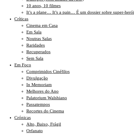
10 anos, 10 filmes
It’s a plane… It’s a pain… É um dossier sobre super-heró
Críticas
Cinema em Casa
Em Sala
Noutras Salas
Raridades
Recuperados
Sem Sala
Em Foco
Comprimidos Cinéfilos
Divulgação
In Memoriam
Melhores do Ano
Palatorium Walshiano
Passatempos
Recortes do Cinema
Crónicas
Alto, Baixo, Frágil
Orfanato