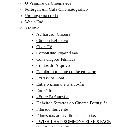
O Vampiro da Cinemateca
Portugal, um Guia Cinematográfico
Um lugar na coxia
Week-End
Arquivo
Au hasard, Cinema
Câmara Reflexiva
Civic TV
Combustão Espontânea
Constelações Fílmicas
Contos do Arquivo
Do álbum que me coube em sorte
Ecstasy of Gold
Entre o granito e o arco-íris
Em Série
«Entre Parêntesis»
Ficheiros Secretos do Cinema Português
Filmado Tangente
Filmes nas aulas, filmes nas mãos
I WISH I HAD SOMEONE ELSE’S FACE