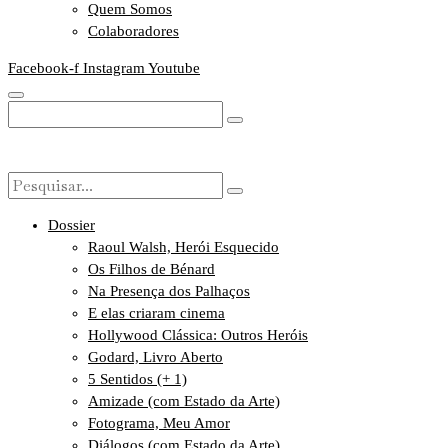
Quem Somos
Colaboradores
Facebook-f
Instagram
Youtube
Dossier
Raoul Walsh, Herói Esquecido
Os Filhos de Bénard
Na Presença dos Palhaços
E elas criaram cinema
Hollywood Clássica: Outros Heróis
Godard, Livro Aberto
5 Sentidos (+ 1)
Amizade (com Estado da Arte)
Fotograma, Meu Amor
Diálogos (com Estado da Arte)