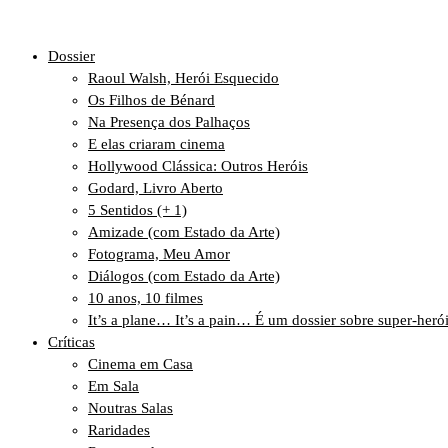
Dossier
Raoul Walsh, Herói Esquecido
Os Filhos de Bénard
Na Presença dos Palhaços
E elas criaram cinema
Hollywood Clássica: Outros Heróis
Godard, Livro Aberto
5 Sentidos (+ 1)
Amizade (com Estado da Arte)
Fotograma, Meu Amor
Diálogos (com Estado da Arte)
10 anos, 10 filmes
It’s a plane… It’s a pain… É um dossier sobre super-heró
Críticas
Cinema em Casa
Em Sala
Noutras Salas
Raridades