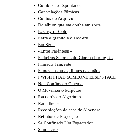
Combustão Espontânea
Constelações Fílmicas
Contos do Arquivo
Do álbum que me coube em sorte
Ecstasy of Gold
Entre o granito e o arco-íris
Em Série
«Entre Parêntesis»
Ficheiros Secretos do Cinema Português
Filmado Tangente
Filmes nas aulas, filmes nas mãos
I WISH I HAD SOMEONE ELSE’S FACE
Nos Confins do Cinema
O Movimento Perpétuo
Raccords do Algoritmo
Ramalhetes
Recordações da casa de Alpendre
Retratos de Projecção
Se Confinado Um Espectador
Simulacros