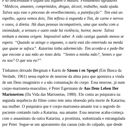
é só obscenidade e algum dia alguém o matará. Pensamento agradável.
“Médicos, amantes, comprimidos, drogas, álcool, trabalho, nada ajuda.
Talvez seja esse o processo de envelhecimento, a putrefacção”. Tim está ao
espelho, agora vemos dois, Tim reflexo à esquerda e Tim, de carne e nervos
e ossos, à direita. Há duas pessoas incompatíveis, uma que sonha com a
intimidade, a ternura e outro onde há violência, horror, morte. Talvez
tenham a mesma origem. Impossível saber. A vida castiga quando menos se
espera. “Quando se atinge o orgasmo, o nariz está tão enterrado na merda
que quase se sufoca”. Katarina tinha adormecido. Tim acorda-a e pede-lhe
que encoste a sua mão ao rosto dela. “Sentes a minha mão?, Sentes o que
eu sou? O que sou eu?”.
Tínhamos deixado Bergman e Karin de
Säsom i en Spegel
(Em Busca da
Verdade, 1961)
nessa espécie de neurose da alma para que apontava a vinda
de um Deus imaginário e a não consumação do corpo. Essa neurose, já num
corpo-marioneta-masculino, é Peter Egermann de
Aus Dem Leben Der
Marionetten
(Da Vida das Marionetas, 1980). Ele conta ao psiquiatra na
segunda sequência do filme como tem uma obsessão pela morte de Katarina,
sua mulher. O psiquiatra que é corpo-marioneta-amante trai o segredo do
paciente contando tudo a Katarina, sua amante. Essa neurose acaba-começa
com o assassinato da outra Katarina, a prostituta, sodomizada e estrangulada
por Peter. Segue-se um apuramento das causas (não do culpado, que desde