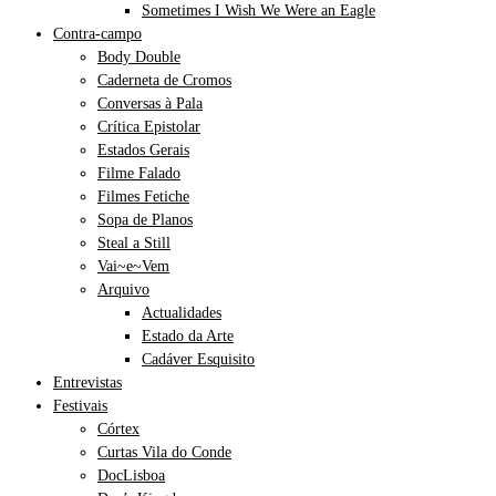
Sometimes I Wish We Were an Eagle
Contra-campo
Body Double
Caderneta de Cromos
Conversas à Pala
Crítica Epistolar
Estados Gerais
Filme Falado
Filmes Fetiche
Sopa de Planos
Steal a Still
Vai~e~Vem
Arquivo
Actualidades
Estado da Arte
Cadáver Esquisito
Entrevistas
Festivais
Córtex
Curtas Vila do Conde
DocLisboa