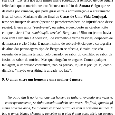
sua vida”. Liv está nos dois filmes mas é sobretudo a sensação de que aquela
felicidade que o marido nos confidencia no início de
Sonata
é algo que se
desfolha por camadas, que pode girar entre a aproximação e o afastamento.
Eva, tal como Marianne diz no final de
Cenas de Uma Vida Conjugal,
teme ser incapaz de amar (apesar de percebermos bem do injustificado desse
receio). E esse amor “resolve-se”, ou antes, é descoberto na célebre noite
em que mãe e filha,
combinação terrível
, Bergman e Ullmann (como havia
sido com Ullmann e Andersson) de vermelho e verde vestidas, despedem-se
da máscara e vão à luta. É nesse instinto de sobrevivência que a cartografia
da alma das personagens-tipo de Bergman se efectua, é assim que vão
espantando o trauma tatuado pelo passado: ao sabor do conflito, ao sabor da
fusão, ao sabor da música. Mas que ninguém se engane. Como qualquer
tatuagem, a impressão continuará, não há perdão,
injure is for life
. E, como
diz Eva: “maybe everything is already too late”.
9. O amor entre um homem e uma mulher é guerra
No outro dia li no jornal que um homem se tinha divorciado sete vezes e,
consequentemente, se tinha casado também sete vezes. No final, quando já
tinha noventa anos, foi a correr casar-se outra vez com a primeira mulher. É
isto o amor. Nunca cheguei a perceber se a vida é uma coisa séria ou apenas