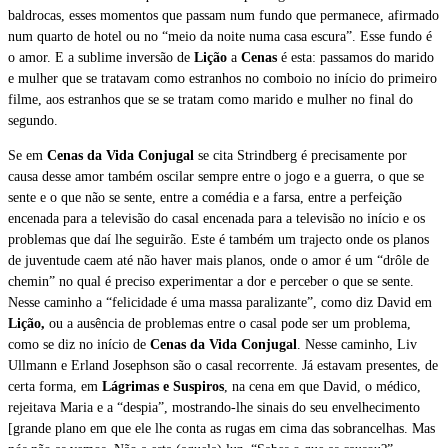
baldrocas, esses momentos que passam num fundo que permanece, afirmado
num quarto de hotel ou no “meio da noite numa casa escura”. Esse fundo é
o amor. E a sublime inversão de
Lição
a
Cenas
é esta: passamos do marido
e mulher que se tratavam como estranhos no comboio no início do primeiro
filme, aos estranhos que se se tratam como marido e mulher no final do
segundo.
Se em
Cenas da Vida Conjugal
se cita Strindberg é precisamente por
causa desse amor também oscilar sempre entre o jogo e a guerra, o que se
sente e o que não se sente, entre a comédia e a farsa, entre a perfeição
encenada para a televisão do casal encenada para a televisão no início e os
problemas que daí lhe seguirão. Este é também um trajecto onde os planos
de juventude caem até não haver mais planos, onde o amor é um “drôle de
chemin” no qual é preciso experimentar a dor e perceber o que se sente.
Nesse caminho a “felicidade é uma massa paralizante”, como diz David em
Lição,
ou a ausência de problemas entre o casal pode ser um problema,
como se diz no início de
Cenas da Vida Conjugal
. Nesse caminho, Liv
Ullmann e Erland Josephson são o casal recorrente. Já estavam presentes, de
certa forma, em
Lágrimas e Suspiros
, na cena em que David, o médico,
rejeitava Maria e a “despia”, mostrando-lhe sinais do seu envelhecimento
[grande plano em que ele lhe conta as rugas em cima das sobrancelhas. Mas