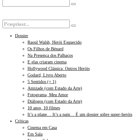
Dossier
Raoul Walsh, Herói Esquecido
Os Filhos de Bénard
Na Presença dos Palhaços
E elas criaram cinema
Hollywood Clássica: Outros Heróis
Godard, Livro Aberto
5 Sentidos (+ 1)
Amizade (com Estado da Arte)
Fotograma, Meu Amor
Diálogos (com Estado da Arte)
10 anos, 10 filmes
It’s a plane… It’s a pain… É um dossier sobre super-heróis
Críticas
Cinema em Casa
Em Sala