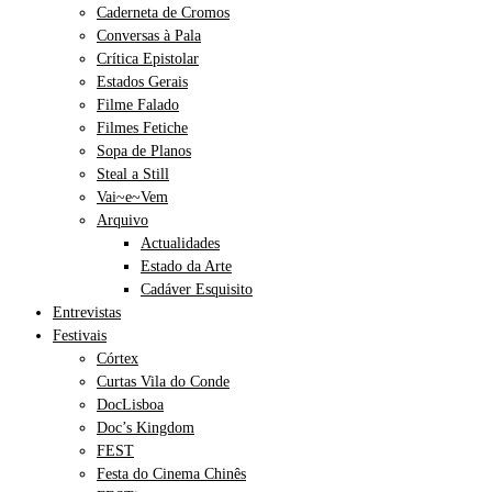
Caderneta de Cromos
Conversas à Pala
Crítica Epistolar
Estados Gerais
Filme Falado
Filmes Fetiche
Sopa de Planos
Steal a Still
Vai~e~Vem
Arquivo
Actualidades
Estado da Arte
Cadáver Esquisito
Entrevistas
Festivais
Córtex
Curtas Vila do Conde
DocLisboa
Doc’s Kingdom
FEST
Festa do Cinema Chinês