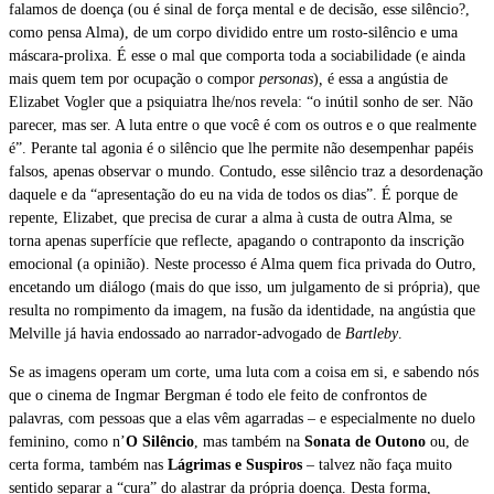
falamos de doença (ou é sinal de força mental e de decisão, esse silêncio?,
como pensa Alma), de um corpo dividido entre um rosto-silêncio e uma
máscara-prolixa. É esse o mal que comporta toda a sociabilidade (e ainda
mais quem tem por ocupação o compor
personas
)
,
é essa a angústia de
Elizabet Vogler que a psiquiatra lhe/nos revela: “o inútil sonho de ser. Não
parecer, mas ser. A luta entre o que você é com os outros e o que realmente
é”. Perante tal agonia é o silêncio que lhe permite não desempenhar papéis
falsos, apenas observar o mundo. Contudo, esse silêncio traz a desordenação
daquele e da “apresentação do eu na vida de todos os dias”. É porque de
repente, Elizabet, que precisa de curar a alma à custa de outra Alma, se
torna apenas superfície que reflecte, apagando o contraponto da inscrição
emocional (a opinião). Neste processo é Alma quem fica privada do Outro,
encetando um diálogo (mais do que isso, um julgamento de si própria), que
resulta no rompimento da imagem, na fusão da identidade, na angústia que
Melville já havia endossado ao narrador-advogado de
Bartleby
.
Se as imagens operam um corte, uma luta com a coisa em si, e sabendo nós
que o cinema de Ingmar Bergman é todo ele feito de confrontos de
palavras, com pessoas que a elas vêm agarradas – e especialmente no duelo
feminino, como n’
O Silêncio
, mas também na
Sonata de Outono
ou, de
certa forma, também nas
Lágrimas e Suspiros
– talvez não faça muito
sentido separar a “cura” do alastrar da própria doença. Desta forma,