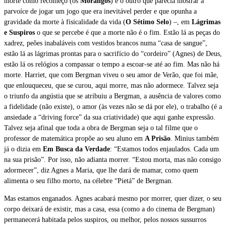
morte como recomeço (os
Morangos
) e o outro que parecia mostrar a
parvoíce de jogar um jogo que era inevitável perder e que opunha a
gravidade da morte à fisicalidade da vida (
O Sétimo Selo
) –, em
Lágrimas
e Suspiros
o que se percebe é que a morte não é o fim. Estão lá as peças do
xadrez, peões inabaláveis com vestidos brancos numa “casa de sangue”,
estão lá as lágrimas prontas para o sacrifício do “cordeiro” (Agnes) de Deus,
estão lá os relógios a compassar o tempo a escoar-se até ao fim. Mas não há
morte. Harriet, que com Bergman viveu o seu amor de Verão, que foi mãe,
que enlouqueceu, que se curou, aqui morre, mas não adormece. Talvez seja
o triunfo da angústia que se atribuiu a Bergman, a ausência de valores como
a fidelidade (não existe), o amor (às vezes não se dá por ele), o trabalho (é a
ansiedade a “driving force” da sua criatividade) que aqui ganhe expressão.
Talvez seja afinal que toda a obra de Bergman seja o tal filme que o
professor de matemática propõe ao seu aluno em
A Prisão
. Minius também
já o dizia em
Em Busca da Verdade
: “Estamos todos enjaulados. Cada um
na sua prisão”. Por isso, não adianta morrer. “Estou morta, mas não consigo
adormecer”, diz Agnes a Maria, que lhe dará de mamar, como quem
alimenta o seu filho morto, na célebre “Pietá” de Bergman.
Mas estamos enganados. Agnes acabará mesmo por morrer, quer dizer, o seu
corpo deixará de existir, mas a casa, essa (como a do cinema de Bergman)
permanecerá habitada pelos suspiros, ou melhor, pelos nossos sussurros