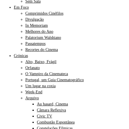
Sem Sala
Em Foco
Comprimidos Cinéfilos
Divulgação
In Memoriam
Melhores do Ano
Palatorium Walshiano
Passatempos
Recortes do Cinema
Crónicas
Alto, Baixo, Frágil
Orfanato
O Vampiro da Cinemateca
Portugal, um Guia Cinematográfico
Um lugar na coxia
Week-End
Arquivo
Au hasard, Cinema
Câmara Reflexiva
Civic TV
Combustão Espontânea
Constelações Fílmicas