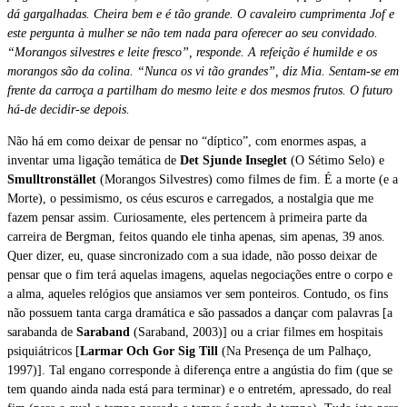
dá gargalhadas. Cheira bem e é tão grande. O cavaleiro cumprimenta Jof e
este pergunta à mulher se não tem nada para oferecer ao seu convidado.
“Morangos silvestres e leite fresco”, responde. A refeição é humilde e os
morangos são da colina. “Nunca os vi tão grandes”, diz Mia. Sentam-se em
frente da carroça a partilham do mesmo leite e dos mesmos frutos. O futuro
há-de decidir-se depois.
Não há em como deixar de pensar no “díptico”, com enormes aspas, a
inventar uma ligação temática de
Det Sjunde Inseglet
(O Sétimo Selo) e
Smulltronstället
(Morangos Silvestres) como filmes de fim. É a morte (e a
Morte), o pessimismo, os céus escuros e carregados, a nostalgia que me
fazem pensar assim. Curiosamente, eles pertencem à primeira parte da
carreira de Bergman, feitos quando ele tinha apenas, sim apenas, 39 anos.
Quer dizer, eu, quase sincronizado com a sua idade, não posso deixar de
pensar que o fim terá aquelas imagens, aquelas negociações entre o corpo e
a alma, aqueles relógios que ansiamos ver sem ponteiros. Contudo, os fins
não possuem tanta carga dramática e são passados a dançar com palavras [a
sarabanda de
Saraband
(Saraband, 2003)] ou a criar filmes em hospitais
psiquiátricos [
Larmar Och Gor Sig Till
(Na Presença de um Palhaço,
1997)]. Tal engano corresponde à diferença entre a angústia do fim (que se
tem quando ainda nada está para terminar) e o entretém, apressado, do real