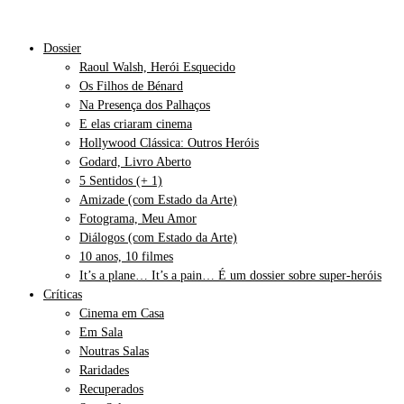
Dossier
Raoul Walsh, Herói Esquecido
Os Filhos de Bénard
Na Presença dos Palhaços
E elas criaram cinema
Hollywood Clássica: Outros Heróis
Godard, Livro Aberto
5 Sentidos (+ 1)
Amizade (com Estado da Arte)
Fotograma, Meu Amor
Diálogos (com Estado da Arte)
10 anos, 10 filmes
It’s a plane… It’s a pain… É um dossier sobre super-heróis
Críticas
Cinema em Casa
Em Sala
Noutras Salas
Raridades
Recuperados