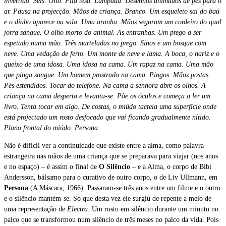
invertido. Seis. Oito. Pila tesa. Lâmpada. Desenhos animados de pés para o
ar. Pausa na projecção. Mãos de criança. Branco. Um esqueleto sai do baú
e o diabo aparece na sala. Uma aranha. Mãos seguram um cordeiro do qual
jorra sangue. O olho morto do animal. As entranhas. Um prego a ser
espetado numa mão. Três marteladas no prego. Sinos e um bosque com
neve. Uma vedação de ferro. Um monte de neve e lama. A boca, o nariz e o
queixo de uma idosa. Uma idosa na cama. Um rapaz na cama. Uma mão
que pinga sangue. Um homem prostrado na cama. Pingos. Mãos postas.
Pés estendidos. Tocar do telefone. Na cama a senhora abre os olhos. A
criança na cama desperta e levanta-se. Põe os óculos e começa a ler um
livro. Tenta tocar em algo. De costas, o miúdo tacteia uma superfície onde
está projectado um rosto desfocado que vai ficando gradualmente nítido.
Plano frontal do miúdo. Persona.
Não é difícil ver a continuidade que existe entre a alma, como palavra
estrangeira nas mãos de uma criança que se preparava para viajar (nos anos
e no espaço) – é assim o final de
O Silêncio
– e a Alma, o corpo de Bibi
Andersson, bálsamo para o curativo de outro corpo, o de Liv Ullmann, em
Persona
(A Máscara, 1966). Passaram-se três anos entre um filme e o outro
e o silêncio mantém-se. Só que desta vez ele surgiu de repente a meio de
uma representação de
Electra
. Um rosto em silêncio durante um minuto no
palco que se transformou num silêncio de três meses no palco da vida. Pois