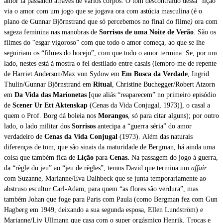
amor ia passando através de vários corpos. O tom descontraído dessa “lição”
via o amor com um jogo que se jogava ora com astúcia masculina (é o
plano de Gunnar Björnstrand que só percebemos no final do filme
)
ora com
sageza feminina nas manobras de
Sorrisos de uma Noite de Verão
. São os
filmes do “esgar vigoroso” com que todo o amor começa, ao que se lhe
seguiriam os “filmes do bocejo”, com que todo o amor termina. Se, por um
lado, nestes está à mostra o fel destilado entre casais (lembro-me de repente
de Harriet Anderson/Max von Sydow em
Em Busca da Verdade
, Ingrid
Thulin/Gunnar Björnstrand em
Ritual
, Christine Buchegger/Robert Atzorn
em
Da Vida das Marionetas
[que aliás “reaparecem” no primeiro episódio
de
Scener Ur Ett Aktenskap
(Cenas da Vida Conjugal, 1973)], o casal a
quem o Prof. Borg dá boleia nos
Morangos
,
só para citar alguns); por outro
lado, o lado militar dos
Sorrisos
antecipa a “guerra séria” do amor
verdadeiro de
Cenas da Vida Conjugal
(1973). Além das naturais
diferenças de tom, que são sinais da maturidade de Bergman, há ainda uma
coisa que também fica de
Lição
para
Cenas.
Na passagem do jogo à guerra,
da “règle du jeu” ao “jeu de règles”, temos David que termina um
affair
com Suzanne, Marianne/Eva Dalhbeck que se junta temporariamente ao
abstruso escultor Carl-Adam, para quem “as flores são verdura”, mas
também Johan que foge para Paris com Paula (como Bergman fez com Gun
Hagberg em 1949, deixando a sua segunda esposa, Ellen Lundström) e
Marianne/Liv Ullmann que casa com o super orgásmico Henrik. Trocas e