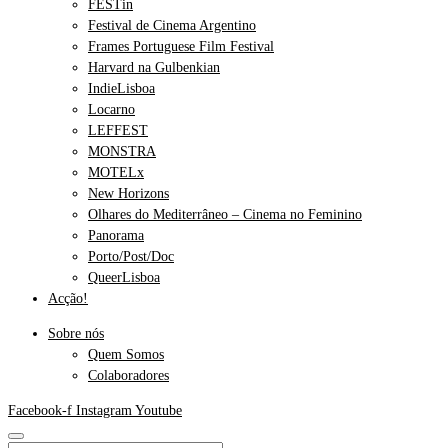
FESTin
Festival de Cinema Argentino
Frames Portuguese Film Festival
Harvard na Gulbenkian
IndieLisboa
Locarno
LEFFEST
MONSTRA
MOTELx
New Horizons
Olhares do Mediterrâneo – Cinema no Feminino
Panorama
Porto/Post/Doc
QueerLisboa
Acção!
Sobre nós
Quem Somos
Colaboradores
Facebook-f
Instagram
Youtube