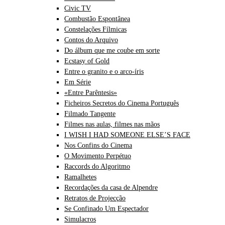
Civic TV
Combustão Espontânea
Constelações Fílmicas
Contos do Arquivo
Do álbum que me coube em sorte
Ecstasy of Gold
Entre o granito e o arco-íris
Em Série
«Entre Parêntesis»
Ficheiros Secretos do Cinema Português
Filmado Tangente
Filmes nas aulas, filmes nas mãos
I WISH I HAD SOMEONE ELSE’S FACE
Nos Confins do Cinema
O Movimento Perpétuo
Raccords do Algoritmo
Ramalhetes
Recordações da casa de Alpendre
Retratos de Projecção
Se Confinado Um Espectador
Simulacros