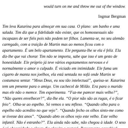
would turn on me and throw me out of the window.
Ingmar Bergman
Tim leva Katarina para almoçar em sua casa. O plano: um banho e uma
salada. Tim diz que a fidelidade não existe, que os homossexuais são
incapazes de ser fiéis pois não podem ter filhos. Lamenta-se, no seu alemão
carregado, com a traição de Martin mas ao menos ficou com o
apartamento. É um belo apartamento. Ele pergunta-lhe se ela é feliz. Ela
diz-lhe que vai chorar. Tim não se importa, sabe que isso é um gesto de
honestidade. Ele próprio já teve vários esgotamentos nervosos e é
normalmente o amor o culpado. É viciado em intimidade. Ele fuma um
cigarro de manta nos joelhos, ela está sentada no sofá onde Martin se
costumava sentar. “Meus Deus, eu sou tão intelectual”, queixa-se. Katarina
tem um presente para o amigo. Um cachecol de Milão. Era para o marido
mas ele não o merece. Tim experimenta. “Faz-me parecer mais velho?”,
“Não queres envelhecer?”, diz-lhe ela. “O pior não são as rugas, é o ficar
feio”. Olha-se ao espelho. Só vemos o seu reflexo. “Quando olho para o
espelho não acredito no que vejo”. “Quando fecho os olhos sinto-me como
se tivesse dez anos”. “Quando abro os olhos vejo este velho. Este velho
infantil. Não é estranho?”. Ela ainda não sabe, não chegou à idade. O sexo