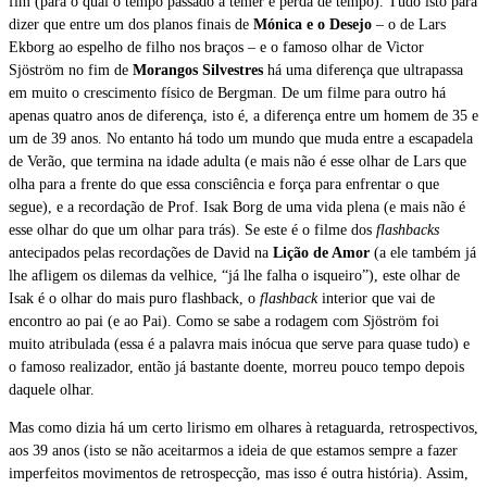
fim (para o qual o tempo passado a temer é perda de tempo). Tudo isto para
dizer que entre um dos planos finais de
Mónica e o Desejo
– o de
Lars
Ekborg ao espelho de filho nos braços – e o famoso olhar de Victor
Sjöström no fim de
Morangos Silvestres
há uma diferença que ultrapassa
em muito o crescimento físico de Bergman. De um filme para outro há
apenas quatro anos de diferença, isto é, a diferença entre um homem de 35 e
um de 39 anos. No entanto há todo um mundo que muda entre a escapadela
de Verão, que termina na idade adulta (e mais não é esse olhar de Lars que
olha para a frente do que essa consciência e força para enfrentar o que
segue), e a recordação de Prof. Isak Borg de uma vida plena (e mais não é
esse olhar do que um olhar para trás). Se este é o filme dos
flashbacks
antecipados pelas recordações de David na
Lição de Amor
(a ele também já
lhe afligem os dilemas da velhice, “já lhe falha o isqueiro”), este olhar de
Isak é o olhar do mais puro flashback, o
flashback
interior que vai de
encontro ao pai (e ao Pai). Como se sabe a rodagem com
S
jöström foi
muito atribulada (essa é a palavra mais inócua que serve para quase tudo) e
o famoso realizador, então já bastante doente, morreu pouco tempo depois
daquele olhar.
Mas como dizia há um certo lirismo em olhares à retaguarda, retrospectivos,
aos 39 anos (isto se não aceitarmos a ideia de que estamos sempre a fazer
imperfeitos movimentos de retrospecção, mas isso é outra história). Assim,