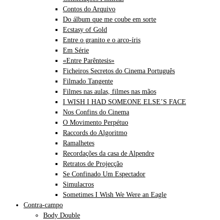
Contos do Arquivo
Do álbum que me coube em sorte
Ecstasy of Gold
Entre o granito e o arco-íris
Em Série
«Entre Parêntesis»
Ficheiros Secretos do Cinema Português
Filmado Tangente
Filmes nas aulas, filmes nas mãos
I WISH I HAD SOMEONE ELSE’S FACE
Nos Confins do Cinema
O Movimento Perpétuo
Raccords do Algoritmo
Ramalhetes
Recordações da casa de Alpendre
Retratos de Projecção
Se Confinado Um Espectador
Simulacros
Sometimes I Wish We Were an Eagle
Contra-campo
Body Double