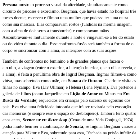
Persona
mostra o processo visual da alteridade, simultaneamente como
circuito de psicoses e exorcismo. Bergman, que havia estado no hospital três
meses doente, escreveu e filmou uma mulher que pudesse ter uma outra
como sua máscara. Elas comparavam rostos (fundidas na mesma imagem,
com a alma de dois seres a transbordar) e comparavam mãos.
Assombravam-se mutuamente durante a noite e vingavam-se à lei do estalo
ou do vidro durante o dia. Esse confronto-fusão será também a forma de o
corpo se sincronizar com a alma, as intenções com as suas acções.
Também de confrontos no feminino e de grandes planos que fazem o
circuito, a viagem (entre o exterior, a intenção interior, que o olhar revela, e
a alma), é feita a penúltima obra de Ingrid Bergman. Ingmar filmou-a como
viúva, mas sobretudo como mãe, em
Sonata de Outono
. Charlotte visita as
filhas no campo, Eva (Liv Ullman) e Helena (Lena Nyman). Eva pertence à
galeria de filhos (como Jacqueline em
Lição de Amor
ou Minus em
Em
Busca da Verdade
) esquecidos em crianças pelo sucesso ou egoísmo dos
pais. Eva vive uma felicidade intocada que irá ser revirada pelo evocação
das memórias (é sempre esse o espaço do desbloqueio). Embora feito quatro
anos antes,
Scener ur ett äktenskap
(Cenas de uma Vida Conjugal, 1974)
podia muito bem ser a continuação de
Sonata
, se Ingmar Bergman virasse a
atenção para Viktor e Eva, sobretudo para esta, “fechada na prisão infeliz da