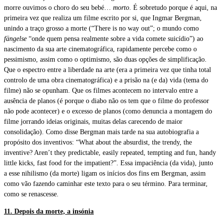
morre ouvimos o choro do seu bebé…
morto
. É sobretudo porque é aqui, na
primeira vez que realiza um filme escrito por si, que Ingmar Bergman,
unindo a traço grosso a morte (“There is no way out”; o mundo como
fängelse
“onde quem pensa realmente sobre a vida comete suicídio”) ao
nascimento da sua arte cinematográfica, rapidamente percebe como o
pessimismo, assim como o optimismo, são duas opções de simplificação.
Que o espectro entre a liberdade na arte (era a primeira vez que tinha total
controlo de uma obra cinematográfica) e a prisão na (e da) vida (tema do
filme) não se opunham. Que os filmes acontecem no intervalo entre a
ausência de planos (é porque o diabo não os tem que o filme do professor
não pode acontecer) e o excesso de planos (como denuncia a montagem do
filme jorrando ideias originais, muitas delas carecendo de maior
consolidação). Como disse Bergman mais tarde na sua autobiografia a
propósito dos inventivos: “What about the absurdist, the trendy, the
inventive? Aren’t they predictable, easily repeated, tempting and fun, handy
little kicks, fast food for the impatient?”. Essa impaciência (da vida), junto
a esse nihilismo (da morte) ligam os inícios dos fins em Bergman, assim
como vão fazendo caminhar este texto para o seu término. Para terminar,
como se renascesse.
11. Depois da morte, a insónia