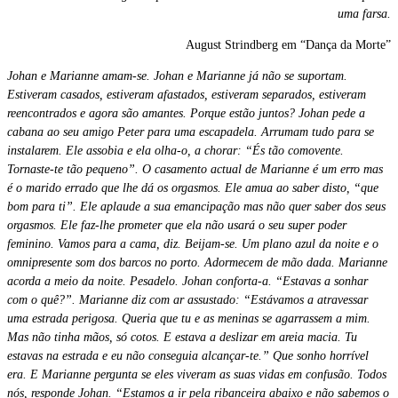
uma farsa.
August Strindberg em “Dança da Morte”
Johan e Marianne amam-se. Johan e Marianne já não se suportam.
Estiveram casados, estiveram afastados, estiveram separados, estiveram
reencontrados e agora são amantes. Porque estão juntos? Johan pede a
cabana ao seu amigo Peter para uma escapadela. Arrumam tudo para se
instalarem. Ele assobia e ela olha-o, a chorar: “És tão comovente.
Tornaste-te tão pequeno”. O casamento actual de Marianne é um erro mas
é o marido errado que lhe dá os orgasmos. Ele amua ao saber disto, “que
bom para ti”. Ele aplaude a sua emancipação mas não quer saber dos seus
orgasmos. Ele faz-lhe prometer que ela não usará o seu super poder
feminino. Vamos para a cama, diz. Beijam-se. Um plano azul da noite e o
omnipresente som dos barcos no porto. Adormecem de mão dada. Marianne
acorda a meio da noite. Pesadelo. Johan conforta-a. “Estavas a sonhar
com o quê?”. Marianne diz com ar assustado: “Estávamos a atravessar
uma estrada perigosa. Queria que tu e as meninas se agarrassem a mim.
Mas não tinha mãos, só cotos. E estava a deslizar em areia macia. Tu
estavas na estrada e eu não conseguia alcançar-te.” Que sonho horrível
era. E Marianne pergunta se eles viveram as suas vidas em confusão. Todos
nós, responde Johan. “Estamos a ir pela ribanceira abaixo e não sabemos o