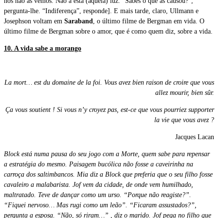
nós não as vemos. Não a esta (aquela) luz. “Sabes o que as causou?”,
pergunta-lhe. “Indiferença”, responde]. E mais tarde, claro, Ullmann e
Josephson voltam em
Saraband
, o último filme de Bergman em vida. O
último filme de Bergman sobre o amor, que é como quem diz, sobre a vida.
10. A vida sabe a morango
La mort… est du domaine de la foi. Vous avez bien raison de croire que vous
allez mourir, bien sûr.
Ça vous soutient ! Si vous n’y croyez pas, est-ce que vous pourriez supporter
la vie que vous avez ?
Jacques Lacan
Block está numa pausa do seu jogo com a Morte, quem sabe para repensar
a estratégia do mesmo. Paisagem bucólica não fosse a caveirinha na
carroça dos saltimbancos. Mia diz a Block que preferia que o seu filho fosse
cavaleiro a malabarista. Jof vem da cidade, de onde vem humilhado,
maltratado. Teve de dançar como um urso. “Porque não reagiste?”.
“Fiquei nervoso… Mas rugi como um leão”. “Ficaram assustados?”,
pergunta a esposa. “Não, só riram…” , diz o marido. Jof pega no filho que