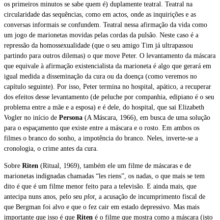
os primeiros minutos se sabe quem é) duplamente teatral. Teatral na
circularidade das sequências, como em actos, onde as inquirições e as
conversas informais se confundem. Teatral nessa afirmação da vida como
um jogo de marionetas movidas pelas cordas da pulsão. Neste caso é a
repressão da homossexualidade (que o seu amigo Tim já ultrapassou
partindo para outros dilemas) o que move Peter. O levantamento da máscara
que equivale à afirmação existencialista da marioneta é algo que gerará em
igual medida a disseminação da cura ou da doença (como veremos no
capítulo seguinte). Por isso, Peter termina no hospital, apático, a recuperar
dos efeitos desse levantamento (de peluche por companhia, edipiano é o seu
problema entre a mãe e a esposa) e é dele, do hospital, que sai Elizabeth
Vogler no início de
Persona
(A Máscara, 1966), em busca de uma solução
para o espaçamento que existe entre a máscara e o rosto. Em ambos os
filmes o branco do sonho, a impotência do branco. Neles, inverte-se a
cronologia, o crime antes da cura.
Sobre
Riten
(Ritual, 1969), também ele um filme de máscaras e de
marionetas indignadas chamadas “les riens”, os nadas, o que mais se tem
dito é que é um filme menor feito para a televisão. E ainda mais, que
antecipa nuns anos, pelo seu
plot,
a
acusação de incumprimento fiscal de
que Bergman foi alvo e que o fez cair em estado depressivo. Mas mais
importante que isso é que
Riten
é o filme que mostra como a máscara (isto