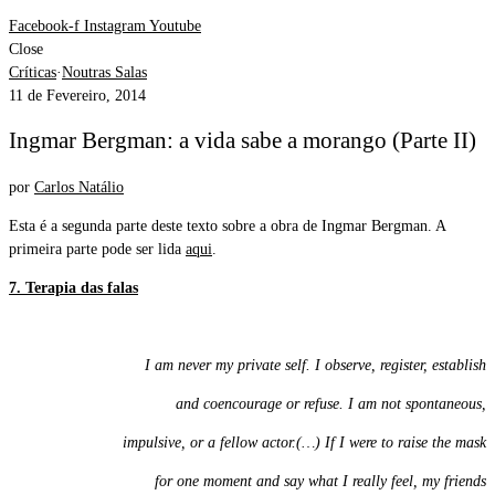
Facebook-f
Instagram
Youtube
Close
Críticas
·
Noutras Salas
11 de Fevereiro, 2014
Ingmar Bergman: a vida sabe a morango (Parte II)
por
Carlos Natálio
Esta é a segunda parte deste texto sobre a obra de Ingmar Bergman. A
primeira parte pode ser lida
aqui
.
7. Terapia das falas
I am never my private self. I observe, register, establish
and coencourage or refuse. I am not spontaneous,
impulsive, or a fellow actor.(…) If I were to raise the mask
for one moment and say what I really feel, my friends