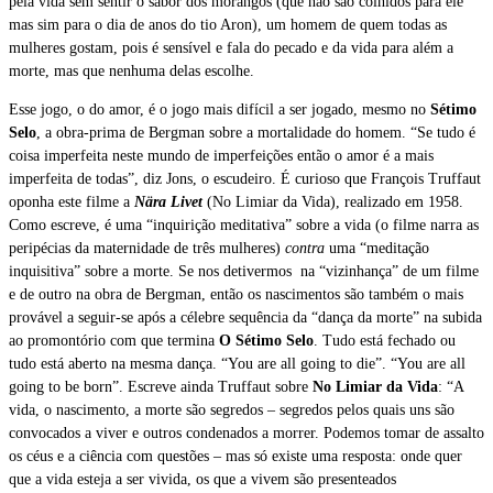
pela vida sem sentir o sabor dos morangos (que não são colhidos para ele
mas sim para o dia de anos do tio Aron), um homem de quem todas as
mulheres gostam, pois é sensível e fala do pecado e da vida para além a
morte, mas que nenhuma delas escolhe.
Esse jogo, o do amor, é o jogo mais difícil a ser jogado, mesmo no
Sétimo
Selo
, a obra-prima de Bergman sobre a mortalidade do homem. “Se tudo é
coisa imperfeita neste mundo de imperfeições então o amor é a mais
imperfeita de todas”, diz Jons, o escudeiro. É curioso que François Truffaut
oponha este filme a
Nära Livet
(No Limiar da Vida), realizado em 1958.
Como escreve, é uma “inquirição meditativa” sobre a vida (o filme narra as
peripécias da maternidade de três mulheres)
contra
uma “meditação
inquisitiva” sobre a morte. Se nos detivermos na “vizinhança” de um filme
e de outro na obra de Bergman, então os nascimentos são também o mais
provável a seguir-se após a célebre sequência da “dança da morte” na subida
ao promontório com que termina
O Sétimo Selo
. Tudo está fechado ou
tudo está aberto na mesma dança. “You are all going to die”. “You are all
going to be born”. Escreve ainda Truffaut sobre
No Limiar da Vida
: “A
vida, o nascimento, a morte são segredos – segredos pelos quais uns são
convocados a viver e outros condenados a morrer. Podemos tomar de assalto
os céus e a ciência com questões – mas só existe uma resposta: onde quer
que a vida esteja a ser vivida, os que a vivem são presenteados