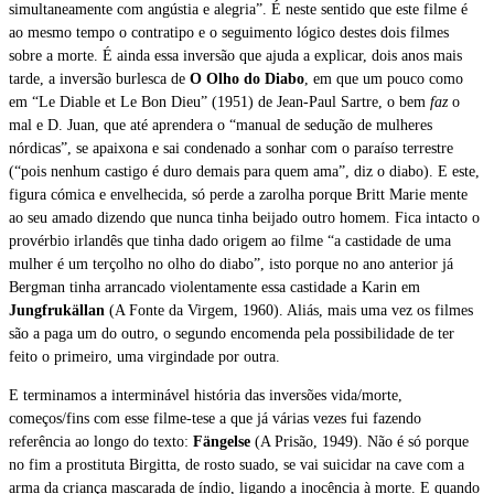
simultaneamente com angústia e alegria”. É neste sentido que este filme é
ao mesmo tempo o contratipo e o seguimento lógico destes dois filmes
sobre a morte. É ainda essa inversão que ajuda a explicar, dois anos mais
tarde, a inversão burlesca de
O Olho do Diabo
, em que um pouco como
em “Le Diable et Le Bon Dieu” (1951) de Jean-Paul Sartre, o bem
faz
o
mal e D. Juan, que até aprendera o “manual de sedução de mulheres
nórdicas”, se apaixona e sai condenado a sonhar com o paraíso terrestre
(“pois nenhum castigo é duro demais para quem ama”, diz o diabo). E este,
figura cómica e envelhecida, só perde a zarolha porque Britt Marie mente
ao seu amado dizendo que nunca tinha beijado outro homem. Fica intacto o
provérbio irlandês que tinha dado origem ao filme “a castidade de uma
mulher é um terçolho no olho do diabo”, isto porque no ano anterior já
Bergman tinha arrancado violentamente essa castidade a Karin em
Jungfrukällan
(A Fonte da Virgem, 1960). Aliás, mais uma vez os filmes
são a paga um do outro, o segundo encomenda pela possibilidade de ter
feito o primeiro, uma virgindade por outra.
E terminamos a interminável história das inversões vida/morte,
começos/fins com esse filme-tese a que já várias vezes fui fazendo
referência ao longo do texto:
Fängelse
(A Prisão, 1949). Não é só porque
no fim a prostituta Birgitta, de rosto suado, se vai suicidar na cave com a
arma da criança mascarada de índio, ligando a inocência à morte. E quando