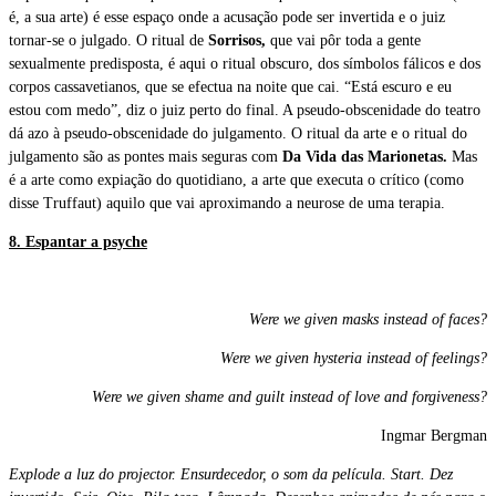
é, a sua arte) é esse espaço onde a acusação pode ser invertida e o juiz
tornar-se o julgado. O ritual de
Sorrisos,
que vai pôr toda a gente
sexualmente predisposta, é aqui o ritual obscuro, dos símbolos fálicos e dos
corpos cassavetianos, que se efectua na noite que cai. “Está escuro e eu
estou com medo”, diz o juiz perto do final. A pseudo-obscenidade do teatro
dá azo à pseudo-obscenidade do julgamento. O ritual da arte e o ritual do
julgamento são as pontes mais seguras com
Da Vida das Marionetas.
Mas
é a arte como expiação do quotidiano, a arte que executa o crítico (como
disse Truffaut) aquilo que vai aproximando a neurose de uma terapia.
8. Espantar a psyche
Were we given masks instead of faces?
Were we given hysteria instead of feelings?
Were we given shame and guilt instead of love and forgiveness?
Ingmar Bergman
Explode a luz do projector. Ensurdecedor, o som da película. Start. Dez