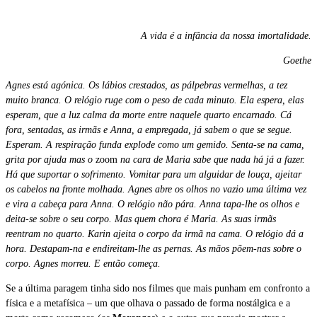
A vida é a infância da nossa imortalidade.
Goethe
Agnes está agónica. Os lábios crestados, as pálpebras vermelhas, a tez
muito branca. O relógio ruge com o peso de cada minuto. Ela espera, elas
esperam, que a luz calma da morte entre naquele quarto encarnado. Cá
fora, sentadas, as irmãs e Anna, a empregada, já sabem o que se segue.
Esperam. A respiração funda explode como um gemido. Senta-se na cama,
grita por ajuda mas o
zoom
na cara de Maria sabe que nada há já a fazer.
Há que suportar o sofrimento. Vomitar para um alguidar de louça, ajeitar
os cabelos na fronte molhada. Agnes abre os olhos no vazio uma última vez
e vira a cabeça para Anna. O relógio não pára. Anna tapa-lhe os olhos e
deita-se sobre o seu corpo. Mas quem chora é Maria. As suas irmãs
reentram no quarto. Karin ajeita o corpo da irmã na cama. O relógio dá a
hora. Destapam-na e endireitam-lhe as pernas. As mãos põem-nas sobre o
corpo. Agnes morreu. E então começa.
Se a última paragem tinha sido nos filmes que mais punham em confronto a
física e a metafísica – um que olhava o passado de forma nostálgica e a