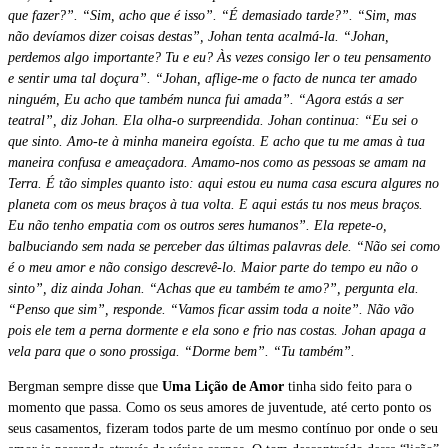
que fazer?”. “Sim, acho que é isso”. “É demasiado tarde?”. “Sim, mas
não devíamos dizer coisas destas”, Johan tenta acalmá-la. “Johan,
perdemos algo importante? Tu e eu? Às vezes consigo ler o teu pensamento
e sentir uma tal doçura”. “Johan, aflige-me o facto de nunca ter amado
ninguém, Eu acho que também nunca fui amada”. “Agora estás a ser
teatral
”
, diz Johan. Ela olha-o surpreendida. Johan continua: “Eu sei o
que sinto. Amo-te à minha maneira egoísta. E acho que tu me amas à tua
maneira confusa e ameaçadora. Amamo-nos como as pessoas se amam na
Terra. É tão simples quanto isto: aqui estou eu numa casa escura algures no
planeta com os meus braços à tua volta. E aqui estás tu nos meus braços.
Eu não tenho empatia com os outros seres humanos”. Ela repete-o,
balbuciando sem nada se perceber das últimas palavras dele. “Não sei como
é o meu amor e não consigo descrevê-lo. Maior parte do tempo eu não o
sinto”, diz ainda Johan. “Achas que eu também te amo?”, pergunta ela.
“Penso que sim”, responde. “Vamos ficar assim toda a noite”. Não vão
pois ele tem a perna dormente e ela sono e frio nas costas. Johan apaga a
vela para que o sono prossiga. “Dorme bem”. “Tu também”.
Bergman sempre disse que
Uma Lição de Amor
tinha sido feito para o
momento que passa. Como os seus amores de juventude, até certo ponto os
seus casamentos, fizeram todos parte de um mesmo contínuo por onde o seu