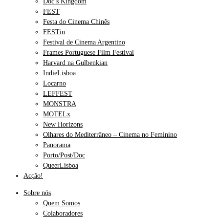
Doc’s Kingdom
FEST
Festa do Cinema Chinês
FESTin
Festival de Cinema Argentino
Frames Portuguese Film Festival
Harvard na Gulbenkian
IndieLisboa
Locarno
LEFFEST
MONSTRA
MOTELx
New Horizons
Olhares do Mediterrâneo – Cinema no Feminino
Panorama
Porto/Post/Doc
QueerLisboa
Acção!
Sobre nós
Quem Somos
Colaboradores