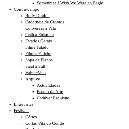
Sometimes I Wish We Were an Eagle
Contra-campo
Body Double
Caderneta de Cromos
Conversas à Pala
Crítica Epistolar
Estados Gerais
Filme Falado
Filmes Fetiche
Sopa de Planos
Steal a Still
Vai~e~Vem
Arquivo
Actualidades
Estado da Arte
Cadáver Esquisito
Entrevistas
Festivais
Córtex
Curtas Vila do Conde