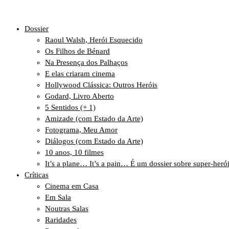
Dossier
Raoul Walsh, Herói Esquecido
Os Filhos de Bénard
Na Presença dos Palhaços
E elas criaram cinema
Hollywood Clássica: Outros Heróis
Godard, Livro Aberto
5 Sentidos (+ 1)
Amizade (com Estado da Arte)
Fotograma, Meu Amor
Diálogos (com Estado da Arte)
10 anos, 10 filmes
It’s a plane… It’s a pain… É um dossier sobre super-heró
Críticas
Cinema em Casa
Em Sala
Noutras Salas
Raridades