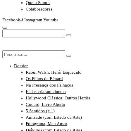
Quem Somos
Colaboradores
Facebook-f
Instagram
Youtube
Dossier
Raoul Walsh, Herói Esquecido
Os Filhos de Bénard
Na Presença dos Palhaços
E elas criaram cinema
Hollywood Clássica: Outros Heróis
Godard, Livro Aberto
5 Sentidos (+ 1)
Amizade (com Estado da Arte)
Fotograma, Meu Amor
Diálogos (com Estado da Arte)