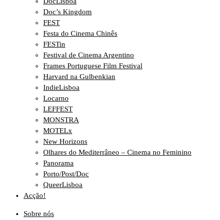
DocLisboa
Doc’s Kingdom
FEST
Festa do Cinema Chinês
FESTin
Festival de Cinema Argentino
Frames Portuguese Film Festival
Harvard na Gulbenkian
IndieLisboa
Locarno
LEFFEST
MONSTRA
MOTELx
New Horizons
Olhares do Mediterrâneo – Cinema no Feminino
Panorama
Porto/Post/Doc
QueerLisboa
Acção!
Sobre nós