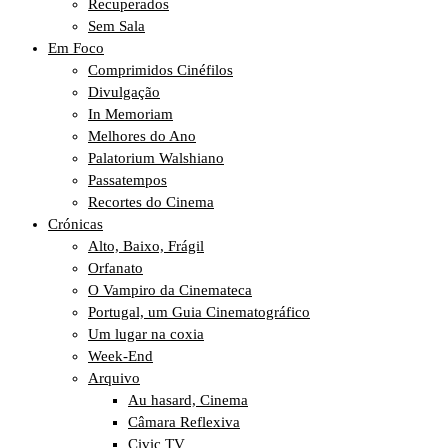
Recuperados
Sem Sala
Em Foco
Comprimidos Cinéfilos
Divulgação
In Memoriam
Melhores do Ano
Palatorium Walshiano
Passatempos
Recortes do Cinema
Crónicas
Alto, Baixo, Frágil
Orfanato
O Vampiro da Cinemateca
Portugal, um Guia Cinematográfico
Um lugar na coxia
Week-End
Arquivo
Au hasard, Cinema
Câmara Reflexiva
Civic TV