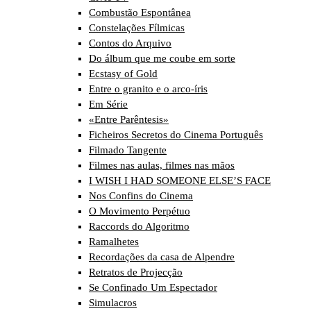
Combustão Espontânea
Constelações Fílmicas
Contos do Arquivo
Do álbum que me coube em sorte
Ecstasy of Gold
Entre o granito e o arco-íris
Em Série
«Entre Parêntesis»
Ficheiros Secretos do Cinema Português
Filmado Tangente
Filmes nas aulas, filmes nas mãos
I WISH I HAD SOMEONE ELSE’S FACE
Nos Confins do Cinema
O Movimento Perpétuo
Raccords do Algoritmo
Ramalhetes
Recordações da casa de Alpendre
Retratos de Projecção
Se Confinado Um Espectador
Simulacros