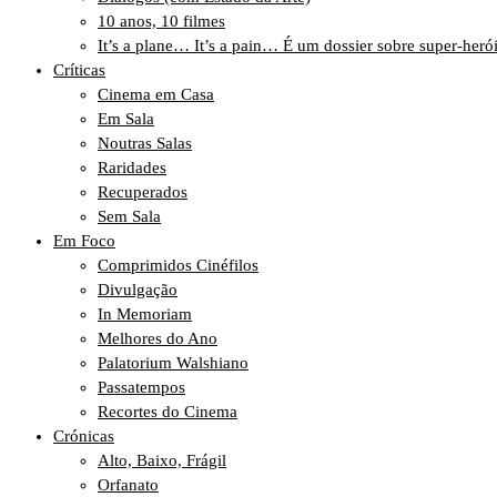
10 anos, 10 filmes
It’s a plane… It’s a pain… É um dossier sobre super-heró
Críticas
Cinema em Casa
Em Sala
Noutras Salas
Raridades
Recuperados
Sem Sala
Em Foco
Comprimidos Cinéfilos
Divulgação
In Memoriam
Melhores do Ano
Palatorium Walshiano
Passatempos
Recortes do Cinema
Crónicas
Alto, Baixo, Frágil
Orfanato