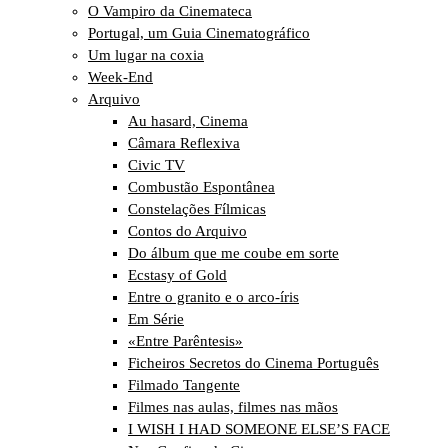
O Vampiro da Cinemateca
Portugal, um Guia Cinematográfico
Um lugar na coxia
Week-End
Arquivo
Au hasard, Cinema
Câmara Reflexiva
Civic TV
Combustão Espontânea
Constelações Fílmicas
Contos do Arquivo
Do álbum que me coube em sorte
Ecstasy of Gold
Entre o granito e o arco-íris
Em Série
«Entre Parêntesis»
Ficheiros Secretos do Cinema Português
Filmado Tangente
Filmes nas aulas, filmes nas mãos
I WISH I HAD SOMEONE ELSE’S FACE