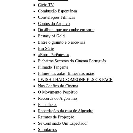
Civic TV
Combustão Espontânea
Constelações Fílmicas
Contos do Arquivo
Do álbum que me coube em sorte
Ecstasy of Gold
Entre o granito e o arco-íris
Em Série
«Entre Parêntesis»
Ficheiros Secretos do Cinema Português
Filmado Tangente
Filmes nas aulas, filmes nas mãos
I WISH I HAD SOMEONE ELSE’S FACE
Nos Confins do Cinema
O Movimento Perpétuo
Raccords do Algoritmo
Ramalhetes
Recordações da casa de Alpendre
Retratos de Projecção
Se Confinado Um Espectador
Simulacros