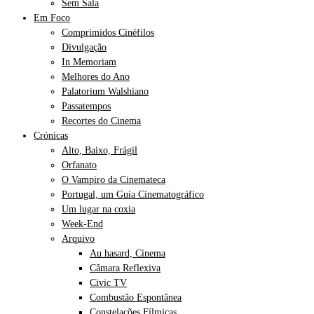
Sem Sala
Em Foco
Comprimidos Cinéfilos
Divulgação
In Memoriam
Melhores do Ano
Palatorium Walshiano
Passatempos
Recortes do Cinema
Crónicas
Alto, Baixo, Frágil
Orfanato
O Vampiro da Cinemateca
Portugal, um Guia Cinematográfico
Um lugar na coxia
Week-End
Arquivo
Au hasard, Cinema
Câmara Reflexiva
Civic TV
Combustão Espontânea
Constelações Fílmicas