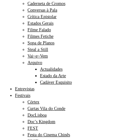
Caderneta de Cromos
Conversas à Pala
Crítica Epistolar
Estados Gerais
Filme Falado
Filmes Fetiche
Sopa de Planos
Steal a Still
Vai~e~Vem
Arquivo
Actualidades
Estado da Arte
Cadáver Esquisito
Entrevistas
Festivais
Córtex
Curtas Vila do Conde
DocLisboa
Doc’s Kingdom
FEST
Festa do Cinema Chinês