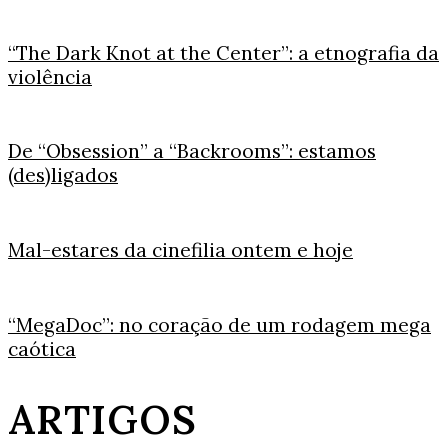
“The Dark Knot at the Center”: a etnografia da
violência
De “Obsession” a “Backrooms”: estamos
(des)ligados
Mal-estares da cinefilia ontem e hoje
“MegaDoc”: no coração de um rodagem mega
caótica
ARTIGOS