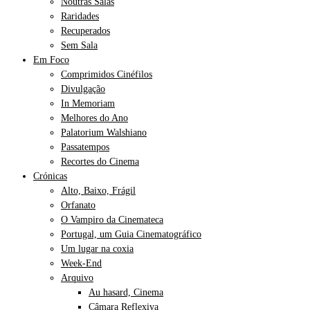
Noutras Salas
Raridades
Recuperados
Sem Sala
Em Foco
Comprimidos Cinéfilos
Divulgação
In Memoriam
Melhores do Ano
Palatorium Walshiano
Passatempos
Recortes do Cinema
Crónicas
Alto, Baixo, Frágil
Orfanato
O Vampiro da Cinemateca
Portugal, um Guia Cinematográfico
Um lugar na coxia
Week-End
Arquivo
Au hasard, Cinema
Câmara Reflexiva