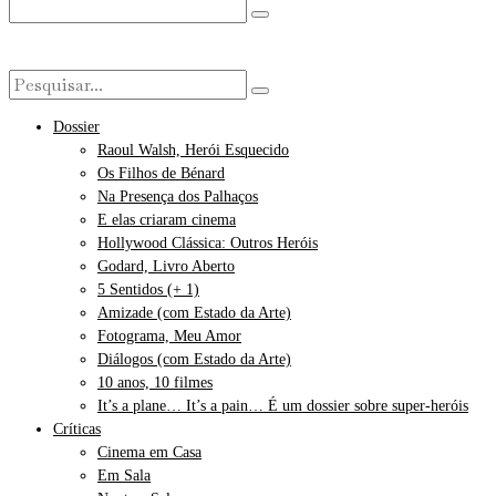
Dossier
Raoul Walsh, Herói Esquecido
Os Filhos de Bénard
Na Presença dos Palhaços
E elas criaram cinema
Hollywood Clássica: Outros Heróis
Godard, Livro Aberto
5 Sentidos (+ 1)
Amizade (com Estado da Arte)
Fotograma, Meu Amor
Diálogos (com Estado da Arte)
10 anos, 10 filmes
It’s a plane… It’s a pain… É um dossier sobre super-heróis
Críticas
Cinema em Casa
Em Sala