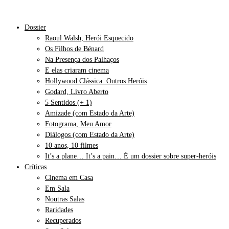
Dossier
Raoul Walsh, Herói Esquecido
Os Filhos de Bénard
Na Presença dos Palhaços
E elas criaram cinema
Hollywood Clássica: Outros Heróis
Godard, Livro Aberto
5 Sentidos (+ 1)
Amizade (com Estado da Arte)
Fotograma, Meu Amor
Diálogos (com Estado da Arte)
10 anos, 10 filmes
It’s a plane… It’s a pain… É um dossier sobre super-heróis
Críticas
Cinema em Casa
Em Sala
Noutras Salas
Raridades
Recuperados