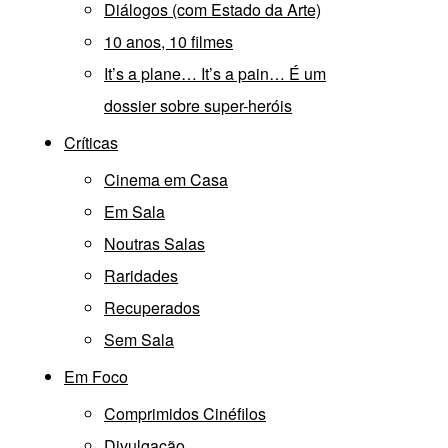
Diálogos (com Estado da Arte)
10 anos, 10 filmes
It’s a plane… It’s a pain… É um
dossier sobre super-heróis
Críticas
Cinema em Casa
Em Sala
Noutras Salas
Raridades
Recuperados
Sem Sala
Em Foco
Comprimidos Cinéfilos
Divulgação