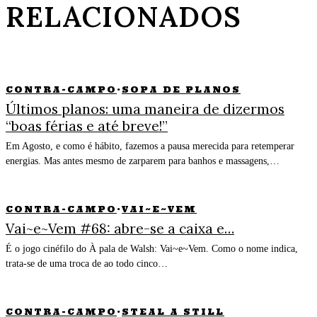
RELACIONADOS
CONTRA-CAMPO
·
SOPA DE PLANOS
Últimos planos: uma maneira de dizermos
“boas férias e até breve!”
Em Agosto, e como é hábito, fazemos a pausa merecida para retemperar
energias. Mas antes mesmo de zarparem para banhos e massagens,…
CONTRA-CAMPO
·
VAI~E~VEM
Vai~e~Vem #68: abre-se a caixa e…
É o jogo cinéfilo do À pala de Walsh: Vai~e~Vem. Como o nome indica,
trata-se de uma troca de ao todo cinco…
CONTRA-CAMPO
·
STEAL A STILL