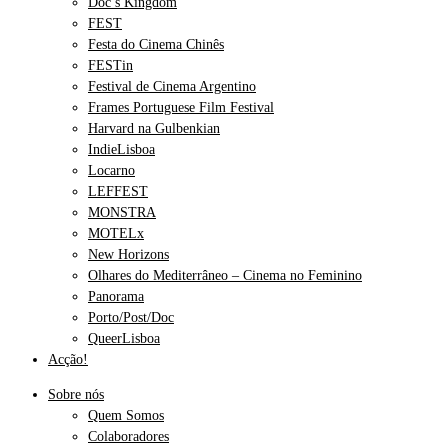
Doc’s Kingdom
FEST
Festa do Cinema Chinês
FESTin
Festival de Cinema Argentino
Frames Portuguese Film Festival
Harvard na Gulbenkian
IndieLisboa
Locarno
LEFFEST
MONSTRA
MOTELx
New Horizons
Olhares do Mediterrâneo – Cinema no Feminino
Panorama
Porto/Post/Doc
QueerLisboa
Acção!
Sobre nós
Quem Somos
Colaboradores