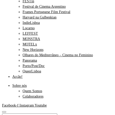
FESTin
Festival de Cinema Argentino
Frames Portuguese Film Festival
Harvard na Gulbenkian
IndieLisboa
Locarno
LEFFEST
MONSTRA
MOTELx
New Horizons
Olhares do Mediterrâneo – Cinema no Feminino
Panorama
Porto/Post/Doc
QueerLisboa
Acção!
Sobre nós
Quem Somos
Colaboradores
Facebook-f
Instagram
Youtube