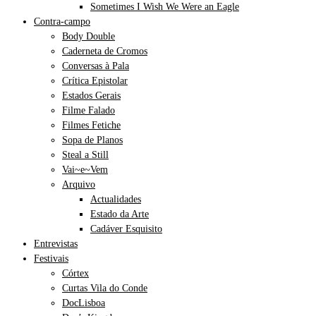
Sometimes I Wish We Were an Eagle
Contra-campo
Body Double
Caderneta de Cromos
Conversas à Pala
Crítica Epistolar
Estados Gerais
Filme Falado
Filmes Fetiche
Sopa de Planos
Steal a Still
Vai~e~Vem
Arquivo
Actualidades
Estado da Arte
Cadáver Esquisito
Entrevistas
Festivais
Córtex
Curtas Vila do Conde
DocLisboa