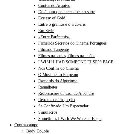
Contos do Arquivo
Do álbum que me coube em sorte
Ecstasy of Gold
Entre o granito e o arco-íris
Em Série
«Entre Parêntesis»
Ficheiros Secretos do Cinema Português
Filmado Tangente
Filmes nas aulas, filmes nas mãos
I WISH I HAD SOMEONE ELSE’S FACE
Nos Confins do Cinema
O Movimento Perpétuo
Raccords do Algoritmo
Ramalhetes
Recordações da casa de Alpendre
Retratos de Projecção
Se Confinado Um Espectador
Simulacros
Sometimes I Wish We Were an Eagle
Contra-campo
Body Double