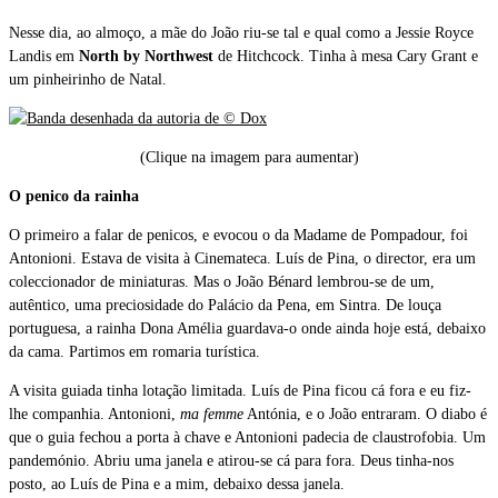
Nesse dia, ao almoço, a mãe do João riu-se tal e qual como a Jessie Royce
Landis em
North by Northwest
de Hitchcock. Tinha à mesa Cary Grant e
um pinheirinho de Natal.
(Clique na imagem para aumentar)
O penico da rainha
O primeiro a falar de penicos, e evocou o da Madame de Pompadour, foi
Antonioni. Estava de visita à Cinemateca. Luís de Pina, o director, era um
coleccionador de miniaturas. Mas o João Bénard lembrou-se de um,
autêntico, uma preciosidade do Palácio da Pena, em Sintra. De louça
portuguesa, a rainha Dona Amélia guardava-o onde ainda hoje está, debaixo
da cama. Partimos em romaria turística.
A visita guiada tinha lotação limitada. Luís de Pina ficou cá fora e eu fiz-
lhe companhia. Antonioni,
ma femme
Antónia, e o João entraram. O diabo é
que o guia fechou a porta à chave e Antonioni padecia de claustrofobia. Um
pandemónio. Abriu uma janela e atirou-se cá para fora. Deus tinha-nos
posto, ao Luís de Pina e a mim, debaixo dessa janela.