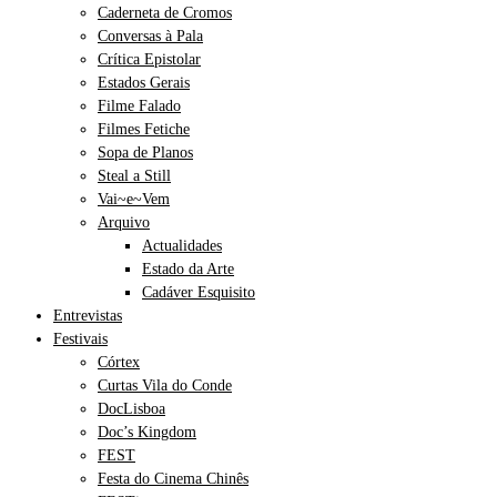
Caderneta de Cromos
Conversas à Pala
Crítica Epistolar
Estados Gerais
Filme Falado
Filmes Fetiche
Sopa de Planos
Steal a Still
Vai~e~Vem
Arquivo
Actualidades
Estado da Arte
Cadáver Esquisito
Entrevistas
Festivais
Córtex
Curtas Vila do Conde
DocLisboa
Doc’s Kingdom
FEST
Festa do Cinema Chinês