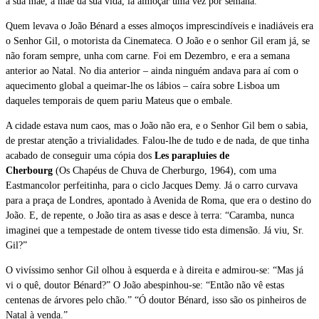
a sua mãe, a mãe da sua vida, ia almoçar uma vez por semana.
Quem levava o João Bénard a esses almoços imprescindíveis e inadiáveis era
o Senhor Gil, o motorista da Cinemateca. O João e o senhor Gil eram já, se
não foram sempre, unha com carne. Foi em Dezembro, e era a semana
anterior ao Natal. No dia anterior – ainda ninguém andava para aí com o
aquecimento global a queimar-lhe os lábios – caíra sobre Lisboa um
daqueles temporais de quem pariu Mateus que o embale.
A cidade estava num caos, mas o João não era, e o Senhor Gil bem o sabia,
de prestar atenção a trivialidades. Falou-lhe de tudo e de nada, de que tinha
acabado de conseguir uma cópia dos
Les parapluies de
Cherbourg
(Os Chapéus de Chuva de Cherburgo, 1964), com uma
Eastmancolor perfeitinha, para o ciclo Jacques Demy. Já o carro curvava
para a praça de Londres, apontado à Avenida de Roma, que era o destino do
João. E, de repente, o João tira as asas e desce à terra: “Caramba, nunca
imaginei que a tempestade de ontem tivesse tido esta dimensão. Já viu, Sr.
Gil?”
O vivíssimo senhor Gil olhou à esquerda e à direita e admirou-se: “Mas já
vi o quê, doutor Bénard?” O João abespinhou-se: “Então não vê estas
centenas de árvores pelo chão.” “Ó doutor Bénard, isso são os pinheiros de
Natal à venda.”