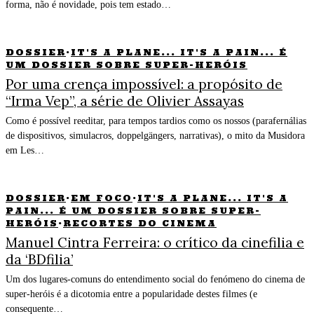
forma, não é novidade, pois tem estado…
DOSSIER
·
IT'S A PLANE... IT'S A PAIN... É
UM DOSSIER SOBRE SUPER-HERÓIS
Por uma crença impossível: a propósito de
“Irma Vep”, a série de Olivier Assayas
Como é possível reeditar, para tempos tardios como os nossos (parafernálias
de dispositivos, simulacros, doppelgängers, narrativas), o mito da Musidora
em Les…
DOSSIER
·
EM FOCO
·
IT'S A PLANE... IT'S A
PAIN... É UM DOSSIER SOBRE SUPER-
HERÓIS
·
RECORTES DO CINEMA
Manuel Cintra Ferreira: o crítico da cinefilia e
da ‘BDfilia’
Um dos lugares-comuns do entendimento social do fenómeno do cinema de
super-heróis é a dicotomia entre a popularidade destes filmes (e
consequente…