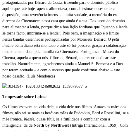
protagonizadas por Bénard da Costa, trazendo para o domínio público
aquilo que, até hoje, apenas alimentava, com altíssimas doses de boa
disposição, uma reverência imensa e muita saudade, a memória do ex-
director da Cinemateca nessa casa que ainda é a sua. Dox usou do desenho
para alimentar a lenda, porque diz a boa lição fordiana que “quando a lenda
se torna facto, imprima-se a lenda”. Pois bem, a imaginação é o limite
nestas bandas desenhadas protagonizadas por Monsieur Bénard. O
petit
théâtre
bénardiano está montado e este só foi possível graças à colaboração
incondicional dada pela família da Cinemateca Portuguesa – Museu do
Cinema, aquela a quem nós, filhos de Bénard, queremos dedicar este
trabalho. Naturalmente, agradecemos ainda a Manuel S. Fonseca e a Dox
por terem aceitado – e com o sucesso que pode confirmar abaixo – este
nosso desafio. (Luís Mendonça)
Tempestade sobre Lisboa
Os filmes estavam na vida dele, a vida dele nos filmes. Amava as mães dos
filmes, não sei se mais as heróicas mães de Pudovkin, Ford e Rossellini, se a
mãe irónica,
blasée
, quase fútil, se a futilidade a combinar com a
inteligência, da de
North by Northwest
(Intriga Internacional, 1959). Com