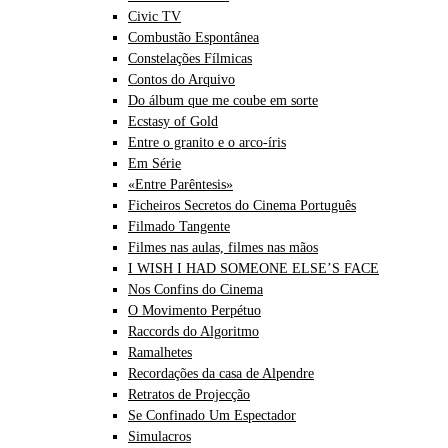
Civic TV
Combustão Espontânea
Constelações Fílmicas
Contos do Arquivo
Do álbum que me coube em sorte
Ecstasy of Gold
Entre o granito e o arco-íris
Em Série
«Entre Parêntesis»
Ficheiros Secretos do Cinema Português
Filmado Tangente
Filmes nas aulas, filmes nas mãos
I WISH I HAD SOMEONE ELSE’S FACE
Nos Confins do Cinema
O Movimento Perpétuo
Raccords do Algoritmo
Ramalhetes
Recordações da casa de Alpendre
Retratos de Projecção
Se Confinado Um Espectador
Simulacros