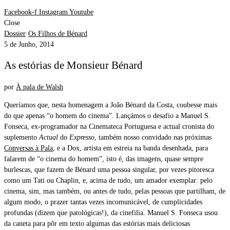
Facebook-f
Instagram
Youtube
Close
Dossier
·
Os Filhos de Bénard
5 de Junho, 2014
As estórias de Monsieur Bénard
por
À pala de Walsh
Queríamos que, nesta homenagem a João Bénard da Costa, coubesse mais
do que apenas “o homem do cinema”. Lançámos o desafio a Manuel S.
Fonseca, ex-programador na Cinemateca Portuguesa e actual cronista do
suplemento
Actual
do
Expresso
, também nosso convidado nas próximas
Conversas à Pala
, e a Dox, artista em estreia na banda desenhada, para
falarem de “o cinema do homem”, isto é, das imagens, quase sempre
burlescas, que fazem de Bénard uma pessoa singular, por vezes pitoresca
como um Tati ou Chaplin, e, acima de tudo, um amador exemplar: pelo
cinema, sim, mas também, ou antes de tudo, pelas pessoas que partilham, de
algum modo, o prazer tantas vezes incomunicável, de cumplicidades
profundas (dizem que patológicas!), da cinefilia. Manuel S. Fonseca usou
da caneta para pôr em texto algumas das estórias mais deliciosas