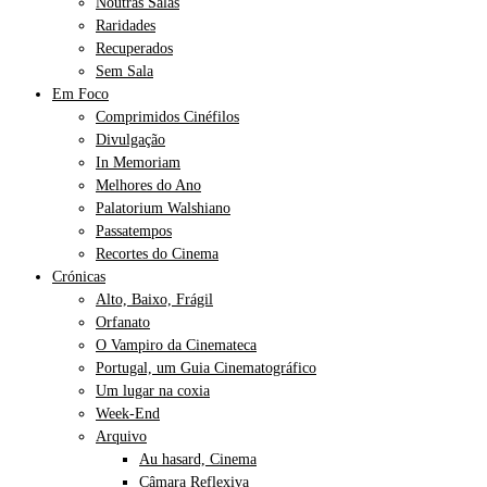
Noutras Salas
Raridades
Recuperados
Sem Sala
Em Foco
Comprimidos Cinéfilos
Divulgação
In Memoriam
Melhores do Ano
Palatorium Walshiano
Passatempos
Recortes do Cinema
Crónicas
Alto, Baixo, Frágil
Orfanato
O Vampiro da Cinemateca
Portugal, um Guia Cinematográfico
Um lugar na coxia
Week-End
Arquivo
Au hasard, Cinema
Câmara Reflexiva