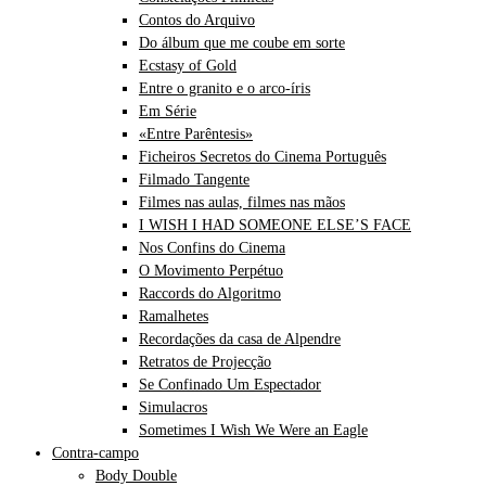
Contos do Arquivo
Do álbum que me coube em sorte
Ecstasy of Gold
Entre o granito e o arco-íris
Em Série
«Entre Parêntesis»
Ficheiros Secretos do Cinema Português
Filmado Tangente
Filmes nas aulas, filmes nas mãos
I WISH I HAD SOMEONE ELSE’S FACE
Nos Confins do Cinema
O Movimento Perpétuo
Raccords do Algoritmo
Ramalhetes
Recordações da casa de Alpendre
Retratos de Projecção
Se Confinado Um Espectador
Simulacros
Sometimes I Wish We Were an Eagle
Contra-campo
Body Double