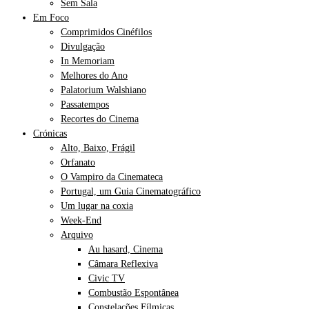
Sem Sala
Em Foco
Comprimidos Cinéfilos
Divulgação
In Memoriam
Melhores do Ano
Palatorium Walshiano
Passatempos
Recortes do Cinema
Crónicas
Alto, Baixo, Frágil
Orfanato
O Vampiro da Cinemateca
Portugal, um Guia Cinematográfico
Um lugar na coxia
Week-End
Arquivo
Au hasard, Cinema
Câmara Reflexiva
Civic TV
Combustão Espontânea
Constelações Fílmicas