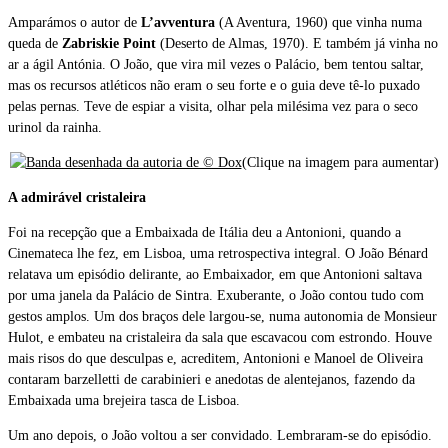
Amparámos o autor de
L’avventura
(A Aventura, 1960) que vinha numa
queda de
Zabriskie Point
(Deserto de Almas, 1970). E também já vinha no
ar a ágil Antónia. O João, que vira mil vezes o Palácio, bem tentou saltar,
mas os recursos atléticos não eram o seu forte e o guia deve tê-lo puxado
pelas pernas. Teve de espiar a visita, olhar pela milésima vez para o seco
urinol da rainha.
(Clique na imagem para aumentar)
A admirável cristaleira
Foi na recepção que a Embaixada de Itália deu a Antonioni, quando a
Cinemateca lhe fez, em Lisboa, uma retrospectiva integral. O João Bénard
relatava um episódio delirante, ao Embaixador, em que Antonioni saltava
por uma janela da Palácio de Sintra. Exuberante, o João contou tudo com
gestos amplos. Um dos braços dele largou-se, numa autonomia de Monsieur
Hulot, e embateu na cristaleira da sala que escavacou com estrondo. Houve
mais risos do que desculpas e, acreditem, Antonioni e Manoel de Oliveira
contaram barzelletti de carabinieri e anedotas de alentejanos, fazendo da
Embaixada uma brejeira tasca de Lisboa.
Um ano depois, o João voltou a ser convidado. Lembraram-se do episódio.