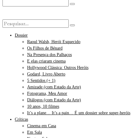
Dossier
Raoul Walsh, Herói Esquecido
Os Filhos de Bénard
Na Presença dos Palhaços
E elas criaram cinema
Hollywood Clássica: Outros Heróis
Godard, Livro Aberto
5 Sentidos (+ 1)
Amizade (com Estado da Arte)
Fotograma, Meu Amor
Diálogos (com Estado da Arte)
10 anos, 10 filmes
It’s a plane… It’s a pain… É um dossier sobre super-heróis
Críticas
Cinema em Casa
Em Sala