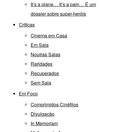
It’s a plane… It’s a pain… É um
dossier sobre super-heróis
Críticas
Cinema em Casa
Em Sala
Noutras Salas
Raridades
Recuperados
Sem Sala
Em Foco
Comprimidos Cinéfilos
Divulgação
In Memoriam