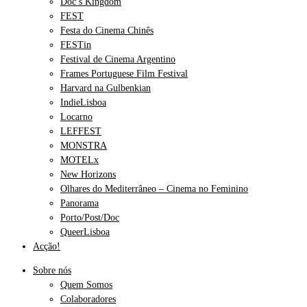
Doc’s Kingdom
FEST
Festa do Cinema Chinês
FESTin
Festival de Cinema Argentino
Frames Portuguese Film Festival
Harvard na Gulbenkian
IndieLisboa
Locarno
LEFFEST
MONSTRA
MOTELx
New Horizons
Olhares do Mediterrâneo – Cinema no Feminino
Panorama
Porto/Post/Doc
QueerLisboa
Acção!
Sobre nós
Quem Somos
Colaboradores