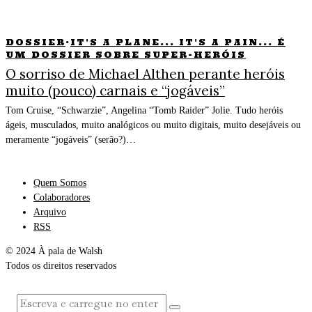
DOSSIER
·
IT'S A PLANE... IT'S A PAIN... É
UM DOSSIER SOBRE SUPER-HERÓIS
O sorriso de Michael Althen perante heróis
muito (pouco) carnais e “jogáveis”
Tom Cruise, “Schwarzie”, Angelina “Tomb Raider” Jolie. Tudo heróis
ágeis, musculados, muito analógicos ou muito digitais, muito desejáveis ou
meramente “jogáveis” (serão?)…
Quem Somos
Colaboradores
Arquivo
RSS
© 2024 À pala de Walsh
Todos os direitos reservados