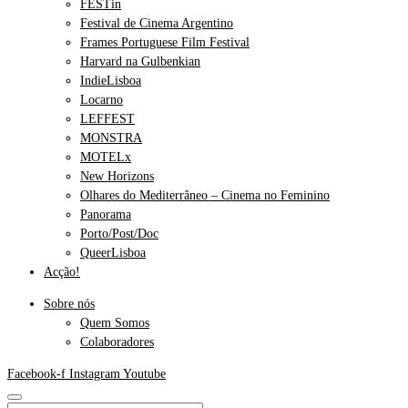
FESTin
Festival de Cinema Argentino
Frames Portuguese Film Festival
Harvard na Gulbenkian
IndieLisboa
Locarno
LEFFEST
MONSTRA
MOTELx
New Horizons
Olhares do Mediterrâneo – Cinema no Feminino
Panorama
Porto/Post/Doc
QueerLisboa
Acção!
Sobre nós
Quem Somos
Colaboradores
Facebook-f
Instagram
Youtube