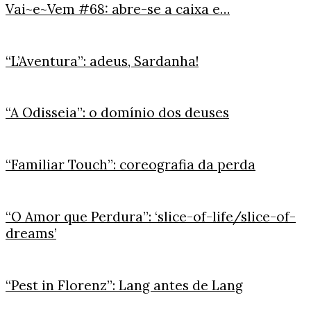
Vai~e~Vem #68: abre-se a caixa e…
“L’Aventura”: adeus, Sardanha!
“A Odisseia”: o domínio dos deuses
“Familiar Touch”: coreografia da perda
“O Amor que Perdura”: ‘slice-of-life/slice-of-
dreams’
“Pest in Florenz”: Lang antes de Lang