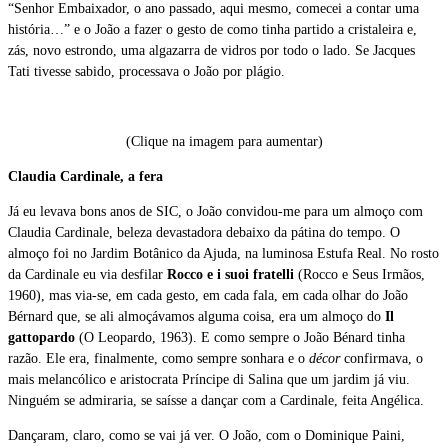
“Senhor Embaixador, o ano passado, aqui mesmo, comecei a contar uma
história…” e o João a fazer o gesto de como tinha partido a cristaleira e,
zás, novo estrondo, uma algazarra de vidros por todo o lado. Se Jacques
Tati tivesse sabido, processava o João por plágio.
(Clique na imagem para aumentar)
Claudia Cardinale, a fera
Já eu levava bons anos de SIC, o João convidou-me para um almoço com
Claudia Cardinale, beleza devastadora debaixo da pátina do tempo. O
almoço foi no Jardim Botânico da Ajuda, na luminosa Estufa Real. No rosto
da Cardinale eu via desfilar
Rocco e i suoi fratelli
(Rocco e Seus Irmãos,
1960), mas via-se, em cada gesto, em cada fala, em cada olhar do João
Bérnard que, se ali almoçávamos alguma coisa, era um almoço do
Il
gattopardo
(O Leopardo, 1963). E como sempre o João Bénard tinha
razão. Ele era, finalmente, como sempre sonhara e o
décor
confirmava, o
mais melancólico e aristocrata Príncipe di Salina que um jardim já viu.
Ninguém se admiraria, se saísse a dançar com a Cardinale, feita Angélica.
Dançaram, claro, como se vai já ver. O João, com o Dominique Paini,