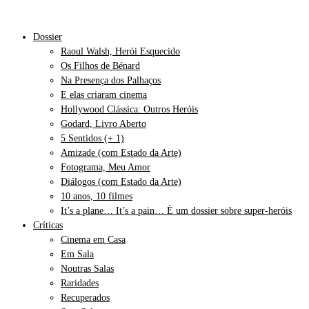
Dossier
Raoul Walsh, Herói Esquecido
Os Filhos de Bénard
Na Presença dos Palhaços
E elas criaram cinema
Hollywood Clássica: Outros Heróis
Godard, Livro Aberto
5 Sentidos (+ 1)
Amizade (com Estado da Arte)
Fotograma, Meu Amor
Diálogos (com Estado da Arte)
10 anos, 10 filmes
It’s a plane… It’s a pain… É um dossier sobre super-heróis
Críticas
Cinema em Casa
Em Sala
Noutras Salas
Raridades
Recuperados