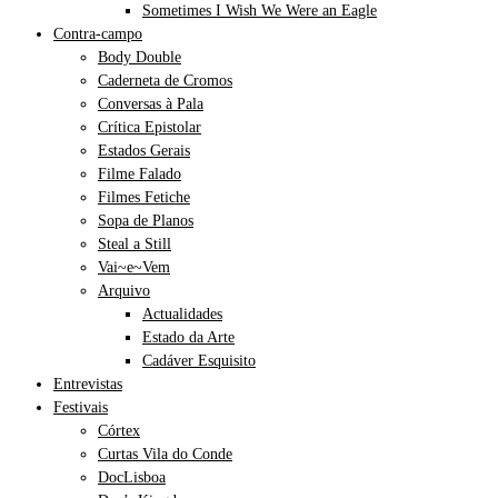
Sometimes I Wish We Were an Eagle
Contra-campo
Body Double
Caderneta de Cromos
Conversas à Pala
Crítica Epistolar
Estados Gerais
Filme Falado
Filmes Fetiche
Sopa de Planos
Steal a Still
Vai~e~Vem
Arquivo
Actualidades
Estado da Arte
Cadáver Esquisito
Entrevistas
Festivais
Córtex
Curtas Vila do Conde
DocLisboa