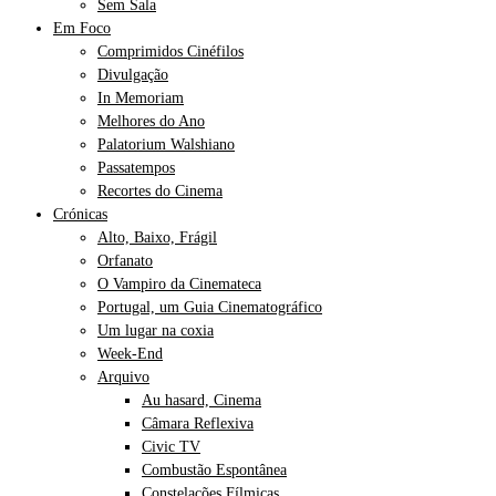
Sem Sala
Em Foco
Comprimidos Cinéfilos
Divulgação
In Memoriam
Melhores do Ano
Palatorium Walshiano
Passatempos
Recortes do Cinema
Crónicas
Alto, Baixo, Frágil
Orfanato
O Vampiro da Cinemateca
Portugal, um Guia Cinematográfico
Um lugar na coxia
Week-End
Arquivo
Au hasard, Cinema
Câmara Reflexiva
Civic TV
Combustão Espontânea
Constelações Fílmicas