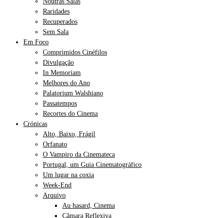
Noutras Salas
Raridades
Recuperados
Sem Sala
Em Foco
Comprimidos Cinéfilos
Divulgação
In Memoriam
Melhores do Ano
Palatorium Walshiano
Passatempos
Recortes do Cinema
Crónicas
Alto, Baixo, Frágil
Orfanato
O Vampiro da Cinemateca
Portugal, um Guia Cinematográfico
Um lugar na coxia
Week-End
Arquivo
Au hasard, Cinema
Câmara Reflexiva