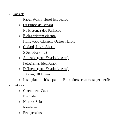
Dossier
Raoul Walsh, Herói Esquecido
Os Filhos de Bénard
Na Presença dos Palhaços
E elas criaram cinema
Hollywood Clássica: Outros Heróis
Godard, Livro Aberto
5 Sentidos (+ 1)
Amizade (com Estado da Arte)
Fotograma, Meu Amor
Diálogos (com Estado da Arte)
10 anos, 10 filmes
It’s a plane… It’s a pain… É um dossier sobre super-heróis
Críticas
Cinema em Casa
Em Sala
Noutras Salas
Raridades
Recuperados