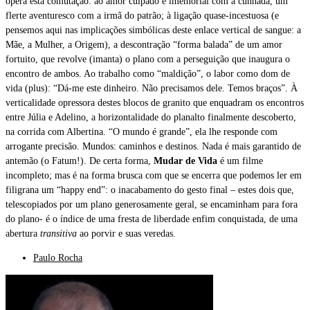
opera esta comutação: ao amor culpado e imemorial com a cunhada, um
flerte aventuresco com a irmã do patrão; à ligação quase-incestuosa (e
pensemos aqui nas implicações simbólicas deste enlace vertical de sangue: a
Mãe, a Mulher, a Origem), a descontração “forma balada” de um amor
fortuito, que revolve (imanta) o plano com a perseguição que inaugura o
encontro de ambos. Ao trabalho como “maldição”, o labor como dom de
vida (plus): “Dá-me este dinheiro. Não precisamos dele. Temos braços”. À
verticalidade opressora destes blocos de granito que enquadram os encontros
entre Júlia e Adelino, a horizontalidade do planalto finalmente descoberto,
na corrida com Albertina. “O mundo é grande”, ela lhe responde com
arrogante precisão. Mundos: caminhos e destinos. Nada é mais garantido de
antemão (o Fatum!). De certa forma,
Mudar de Vida
é um filme
incompleto; mas é na forma brusca com que se encerra que podemos ler em
filigrana um “happy end”: o inacabamento do gesto final – estes dois que,
telescopiados por um plano generosamente geral, se encaminham para fora
do plano- é o índice de uma fresta de liberdade enfim conquistada, de uma
abertura
transitiva
ao porvir e suas veredas.
Paulo Rocha