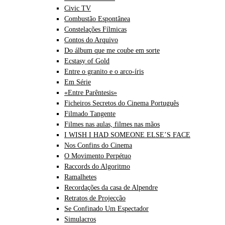
Civic TV
Combustão Espontânea
Constelações Fílmicas
Contos do Arquivo
Do álbum que me coube em sorte
Ecstasy of Gold
Entre o granito e o arco-íris
Em Série
«Entre Parêntesis»
Ficheiros Secretos do Cinema Português
Filmado Tangente
Filmes nas aulas, filmes nas mãos
I WISH I HAD SOMEONE ELSE’S FACE
Nos Confins do Cinema
O Movimento Perpétuo
Raccords do Algoritmo
Ramalhetes
Recordações da casa de Alpendre
Retratos de Projecção
Se Confinado Um Espectador
Simulacros