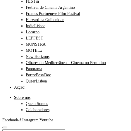
FESTin
Festival de Cinema Argentino
Frames Portuguese Film Festival
Harvard na Gulbenkian
IndieLisboa
Locarno
LEFFEST
MONSTRA
MOTELx
New Horizons
Olhares do Mediterrâneo – Cinema no Feminino
Panorama
Porto/Post/Doc
QueerLisboa
Acção!
Sobre nós
Quem Somos
Colaboradores
Facebook-f
Instagram
Youtube