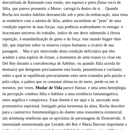
desconfiada de Raimundo (seu irmão, seu esposo) e pelos
flatus vocis
de
Júlia, que parece pressentir a Morte– carregá-la dentro de si… Quando
Rocha nos mostra Adelino desvanecido sob o peso da embarcação, uma rima
se estabelece com a astenia de Júlia; ambos sucumbem ao “peso” de uma
condição superior às suas forças, cuja potência acabrunhante os esmaga: o
draconiano universo do trabalho, índice de um devir submetido à férrea
repetição, à estandardização do gesto e da força: este mundo
bigger than
life,
que imprime sobre os míseros corpos humanos a cicatriz de sua
passagem… Mas é por intercessão desta condição deficitária que eles
acedem a uma espécie de êxtase, a momentos de semi-transe (o
close
em
Del Rey durante a convalescença de Adelino, ou quando Júlia acorda do
desmaio) que designam precisamente esta borda, penumbrosa e vacilante,
sobre a qual se equilibram precariamente estes seres transidos pela paixão e
pela culpa; o pathos que os consome aliena-os do meio, perde-os em si
mesmos; por vezes,
Mudar de Vida
parece flutuar, e uma semi-hemiplegia
da percepção condena Júlia e Adelino a uma existência fantasmagórica,
entre angélica e vampiresca. Estar doente é ser aqui e lá, ancorado num
promontório espiritual, fustigado pelas tormentas da alma; Rocha descobre
para a casmurrice fenomenológica do doente uma ressonância existencial,
um
stimmung
tenebroso que os aproxima de personagens de Dostoiévski. A
intensidade ensimesmada que Geraldo del Rey e Maria Barroso imprimem a