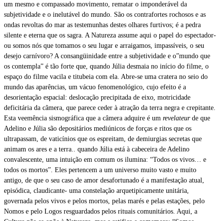
um mesmo e compassado movimento, rematar o imponderável da
subjetividade e o inelutável do mundo. São os contrafortes rochosos e as
ondas revoltas do mar as testemunhas destes olhares furtivos; é a pedra
silente e eterna que os sagra. A Natureza assume aqui o papel do espectador-
ou somos nós que tomamos o seu lugar e arraigamos, impassíveis, o seu
desejo carnívoro? A consangüinidade entre a subjetividade e o”mundo que
os contempla” é tão forte que, quando Júlia desmaia no início do filme, o
espaço do filme vacila e titubeia com ela. Abre-se uma cratera no seio do
mundo das aparências, um vácuo fenomenológico, cujo efeito é a
desorientação espacial: deslocação precipitada de eixo, motricidade
deficitária da câmera, que parece ceder à atração da terra negra e crepitante.
Esta veemência sismográfica que a câmera adquire é um
revelateur
de que
Adelino e Júlia são depositários mediúnicos de forças e ritos que os
ultrapassam, de vaticínios que os espreitam, de demiurgias secretas que
animam os ares e a terra.. quando Júlia está à cabeceira de Adelino
convalescente, uma intuição em comum os ilumina: “Todos os vivos… e
todos os mortos”. Eles pertencem a um universo muito vasto e muito
antigo, de que o seu caso de amor desafortunado é a manifestação atual,
episódica, claudicante- uma constelação arquetipicamente unitária,
governada pelos vivos e pelos mortos, pelas marés e pelas estações, pelo
Nomos e pelo Logos resguardados pelos rituais comunitários. Aqui, a