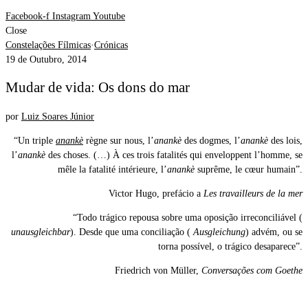
Facebook-f
Instagram
Youtube
Close
Constelações Fílmicas
·
Crónicas
19 de Outubro, 2014
Mudar de vida: Os dons do mar
por
Luiz Soares Júnior
“Un triple
anankè
règne sur nous, l’
anankè
des dogmes, l’
anankè
des lois,
l’
anankè
des choses. (…) À ces trois fatalités qui enveloppent l’homme, se
mêle la fatalité intérieure, l’
anankè
suprême, le cœur humain”.
Victor Hugo, prefácio a
Les travailleurs de la mer
“Todo trágico repousa sobre uma oposição irreconciliável (
unausgleichbar
). Desde que uma conciliação (
Ausgleichung
) advém, ou se
torna possível, o trágico desaparece”.
Friedrich von Müller,
Conversações com Goethe