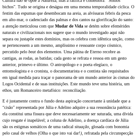
Cultura não se opõe à Natureza, mas a ratifica e comemora: “Somos
bichos”. Tudo se origina e deságua em uma mesma temporalidade cíclica. O
festim das espumas que desembocam na areia, as alvíssaras febris da pesca
em alto-mar, o cadenciado das palmas e dos cantos na glorificação do santo:
a atenção meticulosa com que
Mudar de Vida
se detém sobre efemérides
naturais e civilizacionais nos sugere que o mundo investigado aqui não
separa ou justapõe estes domínios, mas os celebra com idêntica unção, como
se pertencessem a um mesmo, amplíssimo e ressoante corpo cósmico,
percutido pelo
beat
dos elementos. Uma pátina de Eterno recobre as
cantigas, as rodas, as batidas; cada gesto se refrata e ressoa em um gesto
anterior, primevo e último. O antropólogo e o poeta elegíaco, o
entomologista e o cronista, o documentarista e o contista são requisitados
em igual medida para traçar o panorama de um mundo anterior às cismas do
Logos Ocidental e de suas instituições. Este mundo teve uma história, um
ethos, um Romanceiro metafísico: reconciliação.
E é justamente contra o fundo desta aspiração concertante à unidade que a
“cisão” representada por Júlia e Adelino adquire a sua ressonância patética:
ela constitui uma fissura que deve necessariamente ser suturada, uma dívida
cujo resgate é inapelável; a coluna de Adelino, a doença cardíaca de Júlia
são os estigmas somáticos de uma radical
situação,
glosada com bonomia
pelo casal de velhos (Olha o que isto vai dar!
),
refratada pela circunspecção