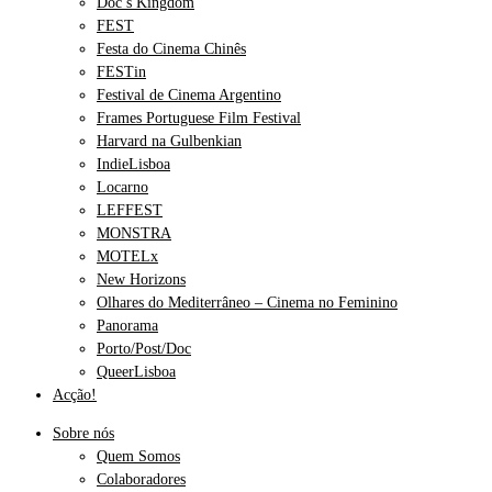
Doc’s Kingdom
FEST
Festa do Cinema Chinês
FESTin
Festival de Cinema Argentino
Frames Portuguese Film Festival
Harvard na Gulbenkian
IndieLisboa
Locarno
LEFFEST
MONSTRA
MOTELx
New Horizons
Olhares do Mediterrâneo – Cinema no Feminino
Panorama
Porto/Post/Doc
QueerLisboa
Acção!
Sobre nós
Quem Somos
Colaboradores