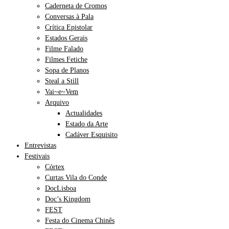
Caderneta de Cromos
Conversas à Pala
Crítica Epistolar
Estados Gerais
Filme Falado
Filmes Fetiche
Sopa de Planos
Steal a Still
Vai~e~Vem
Arquivo
Actualidades
Estado da Arte
Cadáver Esquisito
Entrevistas
Festivais
Córtex
Curtas Vila do Conde
DocLisboa
Doc’s Kingdom
FEST
Festa do Cinema Chinês