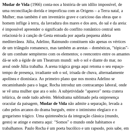
Mudar de Vida
(1966) conta-nos a história de um idílio impossível, de
uma reconciliação dorida e improfícua com as Origens – a Terra natal, a
Mulher; mas também é um inventário grave e caricioso das obras que o
homem inflige à terra, da lavradura dos mares e dos ares, do sal e da areia:
é impossível apreender o significado do conflito romântico central sem
relacioná-lo à canção de Gesta entoada por aquela pequena aldeia
mediterrânea. Júlia, Adelino, Raimundo constituem não apenas os vértices
de um triângulo romanesco, mas também as arestas – domésticas, “tópicas”-
de um combate sempiterno com os elementos; o reencontro entre os amantes
dá-se sob a égide de um Theatrum mundi: sob o sol e diante do mar, no
areal onde Júlia trabalha. A arena trágica grega aqui retoma o seu espaço-
tempo de presença, irradiante sob o sol, irisada de chuva, alternadamente
apolínea e dionisíaca. Ao primeiro plano que nos mostra Adelino se
encaminhando para o lugar, Rocha introduz um contracampo laboral, onde
se vê uma mulher que ara o solo. A subjetividade “aparece” nesta cratera
telúrica, de onde tudo advém. Melodrama sublimado pela onipresença
oracular da paisagem,
Mudar de Vida
não admite a separação, levada a
cabo pelos arcanos do drama burguês, entre o intimismo elegíaco e o
gregarismo trágico. Uma quintessência da integração clássica (mundo,
gesto) se atinge e esmera aqui: “Somos” o mundo onde habitamos e
trabalhamos. Paulo Rocha é um poeta bucólico e um rapsodo, pois sabe, em