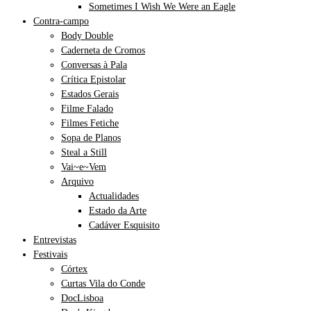
Sometimes I Wish We Were an Eagle
Contra-campo
Body Double
Caderneta de Cromos
Conversas à Pala
Crítica Epistolar
Estados Gerais
Filme Falado
Filmes Fetiche
Sopa de Planos
Steal a Still
Vai~e~Vem
Arquivo
Actualidades
Estado da Arte
Cadáver Esquisito
Entrevistas
Festivais
Córtex
Curtas Vila do Conde
DocLisboa