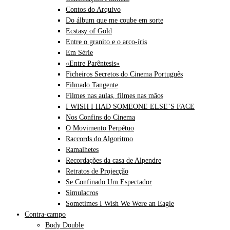
Contos do Arquivo
Do álbum que me coube em sorte
Ecstasy of Gold
Entre o granito e o arco-íris
Em Série
«Entre Parêntesis»
Ficheiros Secretos do Cinema Português
Filmado Tangente
Filmes nas aulas, filmes nas mãos
I WISH I HAD SOMEONE ELSE’S FACE
Nos Confins do Cinema
O Movimento Perpétuo
Raccords do Algoritmo
Ramalhetes
Recordações da casa de Alpendre
Retratos de Projecção
Se Confinado Um Espectador
Simulacros
Sometimes I Wish We Were an Eagle
Contra-campo
Body Double