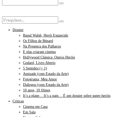
Dossier
Raoul Walsh, Herói Esquecido
Os Filhos de Bénard
Na Presença dos Palhaços
E elas criaram cinema
Hollywood Clássica: Outros Heróis
Godard, Livro Aberto
5 Sentidos (+ 1)
Amizade (com Estado da Arte)
Fotograma, Meu Amor
Diálogos (com Estado da Arte)
10 anos, 10 filmes
It’s a plane… It’s a pain… É um dossier sobre super-heróis
Críticas
Cinema em Casa
Em Sala