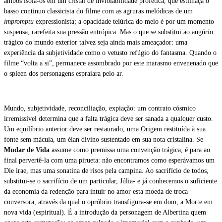
ambos isola-os em um cristal de inviolabilidade profética, que estilhaça o
basso continuo classicista do filme com as agruras melódicas de um
impromptu
expressionista; a opacidade telúrica do meio é por um momento
suspensa, rarefeita sua pressão entrópica. Mas o que se substitui ao augúrio
trágico do mundo exterior talvez seja ainda mais ameaçador: uma
experiência da subjetividade como o vetusto refúgio do fantasma. Quando o
filme “volta a si”, permanece assombrado por este marasmo envenenado que
o spleen dos personagens espraiara pelo ar.
Mundo, subjetividade, reconciliação, expiação: um contrato cósmico
irremissível determina que a falta trágica deve ser sanada a qualquer custo.
Um equilíbrio anterior deve ser restaurado, uma Origem restituída à sua
fonte sem mácula, um élan divino sustentado em sua nota cristalina. Se
Mudar de Vida
assume como premissa uma convenção trágica, é para ao
final pervertê-la com uma pirueta: não encontramos como esperávamos um
Die irae, mas uma sonatina de risos pela campina. Ao sacrifício de todos,
substitui-se o sacrifício de um particular, Júlia- e já conhecemos o suficiente
da economia da redenção para intuir no amor esta moeda de troca
conversora, através da qual o opróbrio transfigura-se em dom, a Morte em
nova vida (espiritual). É a introdução da personagem de Albertina quem