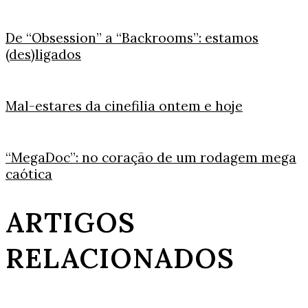
De “Obsession” a “Backrooms”: estamos
(des)ligados
Mal-estares da cinefilia ontem e hoje
“MegaDoc”: no coração de um rodagem mega
caótica
ARTIGOS
RELACIONADOS