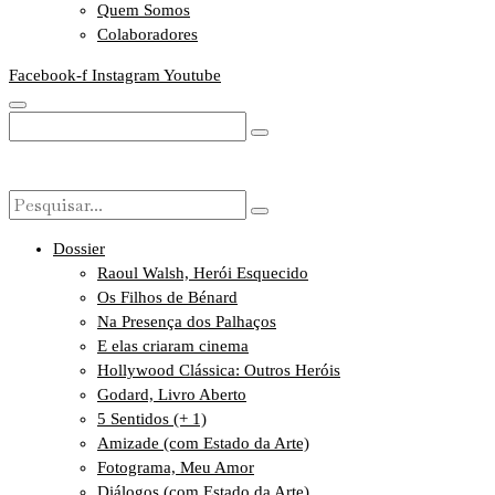
Quem Somos
Colaboradores
Facebook-f
Instagram
Youtube
Dossier
Raoul Walsh, Herói Esquecido
Os Filhos de Bénard
Na Presença dos Palhaços
E elas criaram cinema
Hollywood Clássica: Outros Heróis
Godard, Livro Aberto
5 Sentidos (+ 1)
Amizade (com Estado da Arte)
Fotograma, Meu Amor
Diálogos (com Estado da Arte)