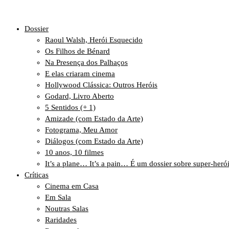
Dossier
Raoul Walsh, Herói Esquecido
Os Filhos de Bénard
Na Presença dos Palhaços
E elas criaram cinema
Hollywood Clássica: Outros Heróis
Godard, Livro Aberto
5 Sentidos (+ 1)
Amizade (com Estado da Arte)
Fotograma, Meu Amor
Diálogos (com Estado da Arte)
10 anos, 10 filmes
It’s a plane… It’s a pain… É um dossier sobre super-heró
Críticas
Cinema em Casa
Em Sala
Noutras Salas
Raridades