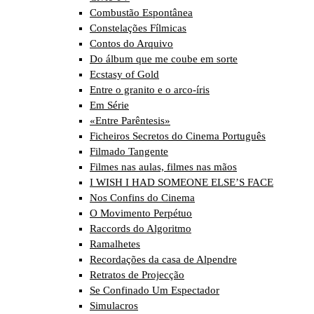
Combustão Espontânea
Constelações Fílmicas
Contos do Arquivo
Do álbum que me coube em sorte
Ecstasy of Gold
Entre o granito e o arco-íris
Em Série
«Entre Parêntesis»
Ficheiros Secretos do Cinema Português
Filmado Tangente
Filmes nas aulas, filmes nas mãos
I WISH I HAD SOMEONE ELSE’S FACE
Nos Confins do Cinema
O Movimento Perpétuo
Raccords do Algoritmo
Ramalhetes
Recordações da casa de Alpendre
Retratos de Projecção
Se Confinado Um Espectador
Simulacros