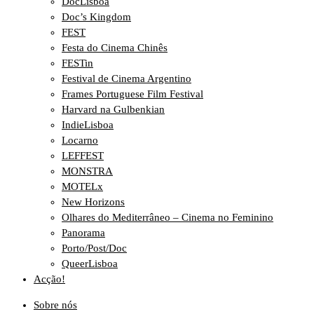
DocLisboa
Doc’s Kingdom
FEST
Festa do Cinema Chinês
FESTin
Festival de Cinema Argentino
Frames Portuguese Film Festival
Harvard na Gulbenkian
IndieLisboa
Locarno
LEFFEST
MONSTRA
MOTELx
New Horizons
Olhares do Mediterrâneo – Cinema no Feminino
Panorama
Porto/Post/Doc
QueerLisboa
Acção!
Sobre nós