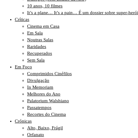
10 anos, 10 filmes
It’s a plane… It’s a pain… É um dossier sobre super-heró
Críticas
Cinema em Casa
Em Sala
Noutras Salas
Raridades
Recuperados
Sem Sala
Em Foco
Comprimidos Cinéfilos
Divulgação
In Memoriam
Melhores do Ano
Palatorium Walshiano
Passatempos
Recortes do Cinema
Crónicas
Alto, Baixo, Frágil
Orfanato