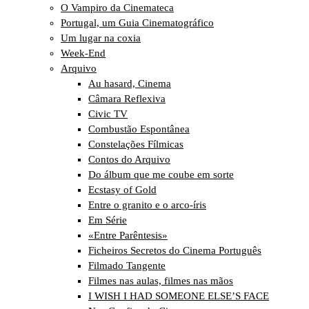
O Vampiro da Cinemateca
Portugal, um Guia Cinematográfico
Um lugar na coxia
Week-End
Arquivo
Au hasard, Cinema
Câmara Reflexiva
Civic TV
Combustão Espontânea
Constelações Fílmicas
Contos do Arquivo
Do álbum que me coube em sorte
Ecstasy of Gold
Entre o granito e o arco-íris
Em Série
«Entre Parêntesis»
Ficheiros Secretos do Cinema Português
Filmado Tangente
Filmes nas aulas, filmes nas mãos
I WISH I HAD SOMEONE ELSE’S FACE