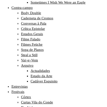
Sometimes I Wish We Were an Eagle
Contra-campo
Body Double
Caderneta de Cromos
Conversas à Pala
Crítica Epistolar
Estados Gerais
Filme Falado
Filmes Fetiche
Sopa de Planos
Steal a Still
Vai~e~Vem
Arquivo
Actualidades
Estado da Arte
Cadáver Esquisito
Entrevistas
Festivais
Córtex
Curtas Vila do Conde