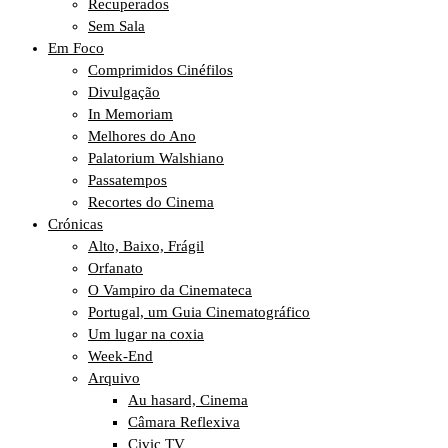
Recuperados
Sem Sala
Em Foco
Comprimidos Cinéfilos
Divulgação
In Memoriam
Melhores do Ano
Palatorium Walshiano
Passatempos
Recortes do Cinema
Crónicas
Alto, Baixo, Frágil
Orfanato
O Vampiro da Cinemateca
Portugal, um Guia Cinematográfico
Um lugar na coxia
Week-End
Arquivo
Au hasard, Cinema
Câmara Reflexiva
Civic TV