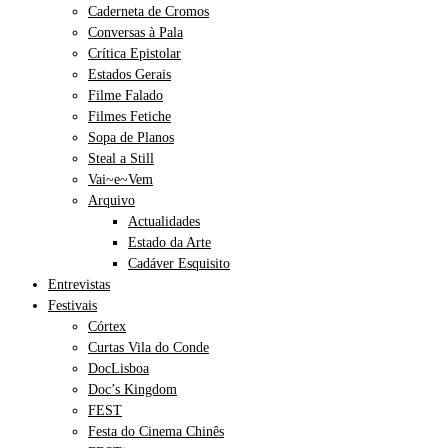
Caderneta de Cromos
Conversas à Pala
Crítica Epistolar
Estados Gerais
Filme Falado
Filmes Fetiche
Sopa de Planos
Steal a Still
Vai~e~Vem
Arquivo
Actualidades
Estado da Arte
Cadáver Esquisito
Entrevistas
Festivais
Córtex
Curtas Vila do Conde
DocLisboa
Doc’s Kingdom
FEST
Festa do Cinema Chinês