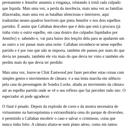
permanente e Jennifer assumiu a vingança, relatando à irmã cada culpado
que liquida. Mais uma vez, a perda da inocência, mais uma vez as famílias
dilaceradas, mais uma vez as batalhas silenciosas e interiores, aqui
traduzidas nesses quadros horríveis que pinta Jennifer e nos dois espelhos
partidos. É assim que Callahan descobre que é dela que está à procura (já
tinha visto o outro espelho, em casa doutro dos culpados liquidados por
Jennifer) e, sabendo-o, vai para baixo dos lençóis dela para se ajudarem um
ao outro a ver passar mais uma noite. Callahan reconhece-se nesse espelho
partido e é por isso que não se importa, também ele passou por mais do que
devia ter passado, também ele viu mais do que devia ter visto e também ele
perdeu mais do que devia ter perdido.
Mais uma vez, louve-se Clint Eastwood por fazer perceber estas coisas com
simples gestos e movimentos de câmara: é a sua lenta marcha em silêncio
pela casa da personagem de Sondra Locke, aliada ao movimento da câmara
até ao espelho partido onde se vê o seu reflexo que faz perceber tudo isto. O
espectador só pode agradecer.
O final é pesado. Depois da explosão de cores e da mostra necessária de
virtuosismo na barroquíssima e extraordinária cena do parque de diversões,
é permitido a Callahan encobrir o caso e salvar o criminoso, coisa que
nunca tinha feito. A câmara afasta-se num plano aéreo, como em tantos