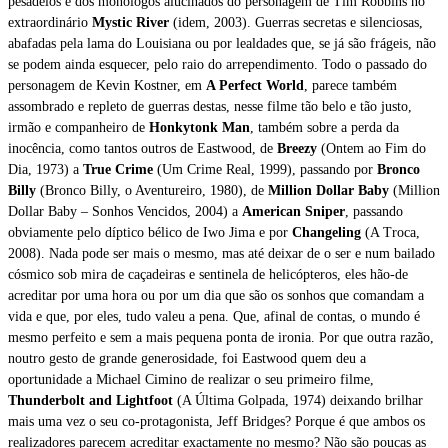
pesadelos e dos monólogos alucinados do personagem de Tim Robbins no
extraordinário
Mystic River
(idem, 2003). Guerras secretas e silenciosas,
abafadas pela lama do Louisiana ou por lealdades que, se já são frágeis, não
se podem ainda esquecer, pelo raio do arrependimento. Todo o passado do
personagem de Kevin Kostner, em
A Perfect World
, parece também
assombrado e repleto de guerras destas, nesse filme tão belo e tão justo,
irmão e companheiro de
Honkytonk Man
, também sobre a perda da
inocência, como tantos outros de Eastwood, de
Breezy
(Ontem ao Fim do
Dia, 1973) a
True Crime
(Um Crime Real, 1999), passando por
Bronco
Billy
(Bronco Billy, o Aventureiro, 1980), de
Million Dollar Baby
(Million
Dollar Baby – Sonhos Vencidos, 2004) a
American Sniper
, passando
obviamente pelo díptico bélico de Iwo Jima e por
Changeling
(A Troca,
2008). Nada pode ser mais o mesmo, mas até deixar de o ser e num bailado
cósmico sob mira de caçadeiras e sentinela de helicópteros, eles hão-de
acreditar por uma hora ou por um dia que são os sonhos que comandam a
vida e que, por eles, tudo valeu a pena. Que, afinal de contas, o mundo é
mesmo perfeito e sem a mais pequena ponta de ironia. Por que outra razão,
noutro gesto de grande generosidade, foi Eastwood quem deu a
oportunidade a Michael Cimino de realizar o seu primeiro filme,
Thunderbolt and Lightfoot
(A Última Golpada, 1974) deixando brilhar
mais uma vez o seu co-protagonista, Jeff Bridges? Porque é que ambos os
realizadores parecem acreditar exactamente no mesmo? Não são poucas as