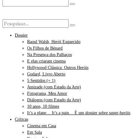
Dossier
Raoul Walsh, Herói Esquecido
Os Filhos de Bénard
Na Presença dos Palhaços
E elas criaram cinema
Hollywood Clássica: Outros Heróis
Godard, Livro Aberto
5 Sentidos (+ 1)
Amizade (com Estado da Arte)
Fotograma, Meu Amor
Diálogos (com Estado da Arte)
10 anos, 10 filmes
It’s a plane… It’s a pain… É um dossier sobre super-heróis
Críticas
Cinema em Casa
Em Sala