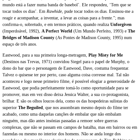
mundo está a fazer numa banda de basebol’. Ele respondeu, ‘Tem que se
tocar todos os dias’. Em
Rawhide
, pude tocar todos os dias. Ensinou-me a
reagir e acompanhar, a inventar, a levar as coisas para a frente.”; mas
confirma-o, sobretudo, e em termos práticos, quando realiza
Unforgiven
(Imperdoável, 1992),
A Perfect World
(Um Mundo Perfeito, 1993) e
The
Bridges of Madison County
(As Pontes de Madison County, 1995) num
espaço de três anos.
Eastwood, para a sua primeira longa-metragem,
Play Misty for Me
(Destinos nas Trevas, 1971) convidou Siegel para o papel de Murphy, o
dono do bar que o personagem de Eastwood, Dave, costuma frequentar.
Talvez o quisesse ter por perto, caso alguma coisa corresse mal. Tal não
aconteceu e logo nesse primeiro filme, é possível elogiar a generosidade de
Eastwood, que podia perfeitamente tomá-lo como oportunidade para se
promover, mas em vez disso deixa Jessica Walter, a sua co-protagonista,
brilhar. E são os olhos loucos dela, como os das hospedeiras sulistas do
superior
The Beguiled
, que nos assombram mesmo depois do filme ter
acabado, como uma daquelas canções de embalar que não embalam
ninguém, mas dão antes insónias passadas a remoer sobre guerras
complexas, que não se passam em campos de batalha, mas em bairros ou em
fazendas ou mesmo no interior dos homens. Não se anda longe dos