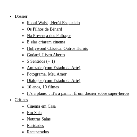
Dossier
Raoul Walsh, Herói Esquecido
Os Filhos de Bénard
Na Presença dos Palhaços
E elas criaram cinema
Hollywood Clássica: Outros Heróis
Godard, Livro Aberto
5 Sentidos (+ 1)
Amizade (com Estado da Arte)
Fotograma, Meu Amor
Diálogos (com Estado da Arte)
10 anos, 10 filmes
It’s a plane… It’s a pain… É um dossier sobre super-heróis
Críticas
Cinema em Casa
Em Sala
Noutras Salas
Raridades
Recuperados