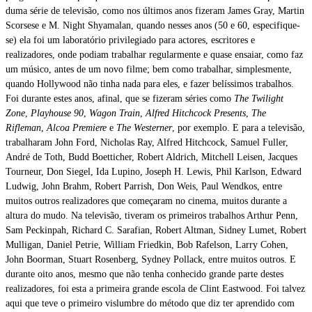
duma série de televisão, como nos últimos anos fizeram James Gray, Martin
Scorsese e M. Night Shyamalan, quando nesses anos (50 e 60, especifique-
se) ela foi um laboratório privilegiado para actores, escritores e
realizadores, onde podiam trabalhar regularmente e quase ensaiar, como faz
um músico, antes de um novo filme; bem como trabalhar, simplesmente,
quando Hollywood não tinha nada para eles, e fazer belíssimos trabalhos.
Foi durante estes anos, afinal, que se fizeram séries como
The Twilight
Zone
,
Playhouse 90
,
Wagon Train
,
Alfred Hitchcock Presents
,
The
Rifleman
,
Alcoa Premiere
e
The Westerner
, por exemplo. E para a televisão,
trabalharam John Ford, Nicholas Ray, Alfred Hitchcock, Samuel Fuller,
André de Toth, Budd Boetticher, Robert Aldrich, Mitchell Leisen, Jacques
Tourneur, Don Siegel, Ida Lupino, Joseph H. Lewis, Phil Karlson, Edward
Ludwig, John Brahm, Robert Parrish, Don Weis, Paul Wendkos, entre
muitos outros realizadores que começaram no cinema, muitos durante a
altura do mudo. Na televisão, tiveram os primeiros trabalhos Arthur Penn,
Sam Peckinpah, Richard C. Sarafian, Robert Altman, Sidney Lumet, Robert
Mulligan, Daniel Petrie, William Friedkin, Bob Rafelson, Larry Cohen,
John Boorman, Stuart Rosenberg, Sydney Pollack, entre muitos outros. E
durante oito anos, mesmo que não tenha conhecido grande parte destes
realizadores, foi esta a primeira grande escola de Clint Eastwood. Foi talvez
aqui que teve o primeiro vislumbre do método que diz ter aprendido com