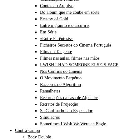
Contos do Arquivo
Do álbum que me coube em sorte
Ecstasy of Gold
Entre o granito e o arco-íris
Em Série
«Entre Parêntesis»
Ficheiros Secretos do Cinema Português
Filmado Tangente
Filmes nas aulas, filmes nas mãos
I WISH I HAD SOMEONE ELSE’S FACE
Nos Confins do Cinema
O Movimento Perpétuo
Raccords do Algoritmo
Ramalhetes
Recordações da casa de Alpendre
Retratos de Projecção
Se Confinado Um Espectador
Simulacros
Sometimes I Wish We Were an Eagle
Contra-campo
Body Double