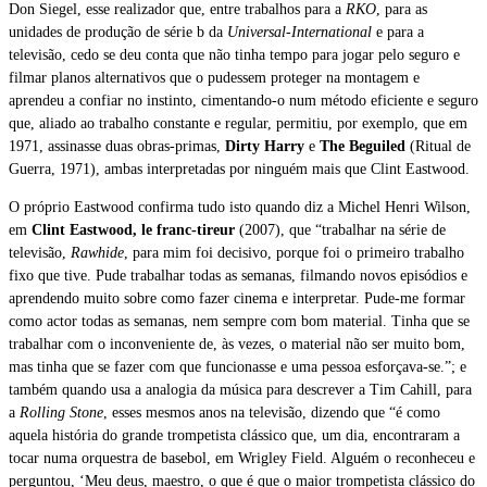
Don Siegel, esse realizador que, entre trabalhos para a
RKO
, para as
unidades de produção de série b da
Universal-International
e para a
televisão, cedo se deu conta que não tinha tempo para jogar pelo seguro e
filmar planos alternativos que o pudessem proteger na montagem e
aprendeu a confiar no instinto, cimentando-o num método eficiente e seguro
que, aliado ao trabalho constante e regular, permitiu, por exemplo, que em
1971, assinasse duas obras-primas,
Dirty Harry
e
The Beguiled
(Ritual de
Guerra, 1971), ambas interpretadas por ninguém mais que Clint Eastwood.
O próprio Eastwood confirma tudo isto quando diz a Michel Henri Wilson,
em
Clint Eastwood, le franc-tireur
(2007), que “trabalhar na série de
televisão,
Rawhide
, para mim foi decisivo, porque foi o primeiro trabalho
fixo que tive. Pude trabalhar todas as semanas, filmando novos episódios e
aprendendo muito sobre como fazer cinema e interpretar. Pude-me formar
como actor todas as semanas, nem sempre com bom material. Tinha que se
trabalhar com o inconveniente de, às vezes, o material não ser muito bom,
mas tinha que se fazer com que funcionasse e uma pessoa esforçava-se.”; e
também quando usa a analogia da música para descrever a Tim Cahill, para
a
Rolling Stone
, esses mesmos anos na televisão, dizendo que “é como
aquela história do grande trompetista clássico que, um dia, encontraram a
tocar numa orquestra de basebol, em Wrigley Field. Alguém o reconheceu e
perguntou, ‘Meu deus, maestro, o que é que o maior trompetista clássico do