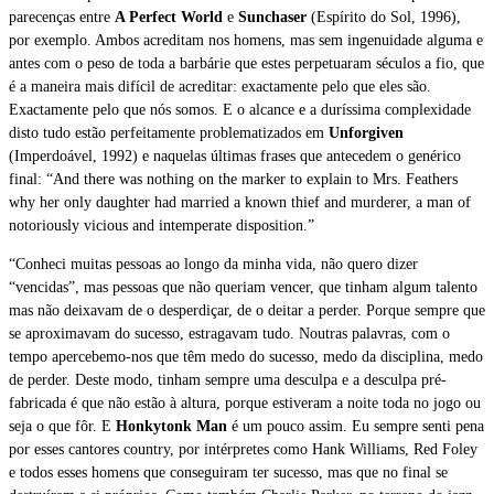
parecenças entre
A Perfect World
e
Sunchaser
(Espírito do Sol, 1996),
por exemplo. Ambos acreditam nos homens, mas sem ingenuidade alguma e
antes com o peso de toda a barbárie que estes perpetuaram séculos a fio, que
é a maneira mais difícil de acreditar: exactamente pelo que eles são.
Exactamente pelo que nós somos. E o alcance e a duríssima complexidade
disto tudo estão perfeitamente problematizados em
Unforgiven
(Imperdoável, 1992) e naquelas últimas frases que antecedem o genérico
final: “And there was nothing on the marker to explain to Mrs. Feathers
why her only daughter had married a known thief and murderer, a man of
notoriously vicious and intemperate disposition.”
“Conheci muitas pessoas ao longo da minha vida, não quero dizer
“vencidas”, mas pessoas que não queriam vencer, que tinham algum talento
mas não deixavam de o desperdiçar, de o deitar a perder. Porque sempre que
se aproximavam do sucesso, estragavam tudo. Noutras palavras, com o
tempo apercebemo-nos que têm medo do sucesso, medo da disciplina, medo
de perder. Deste modo, tinham sempre uma desculpa e a desculpa pré-
fabricada é que não estão à altura, porque estiveram a noite toda no jogo ou
seja o que fôr. E
Honkytonk Man
é um pouco assim. Eu sempre senti pena
por esses cantores country, por intérpretes como Hank Williams, Red Foley
e todos esses homens que conseguiram ter sucesso, mas que no final se