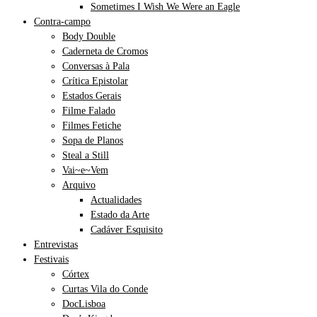
Sometimes I Wish We Were an Eagle
Contra-campo
Body Double
Caderneta de Cromos
Conversas à Pala
Crítica Epistolar
Estados Gerais
Filme Falado
Filmes Fetiche
Sopa de Planos
Steal a Still
Vai~e~Vem
Arquivo
Actualidades
Estado da Arte
Cadáver Esquisito
Entrevistas
Festivais
Córtex
Curtas Vila do Conde
DocLisboa