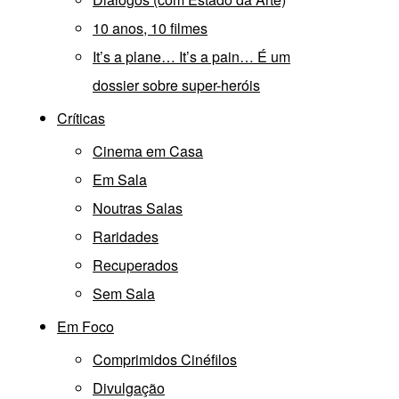
10 anos, 10 filmes
It’s a plane… It’s a pain… É um
dossier sobre super-heróis
Críticas
Cinema em Casa
Em Sala
Noutras Salas
Raridades
Recuperados
Sem Sala
Em Foco
Comprimidos Cinéfilos
Divulgação