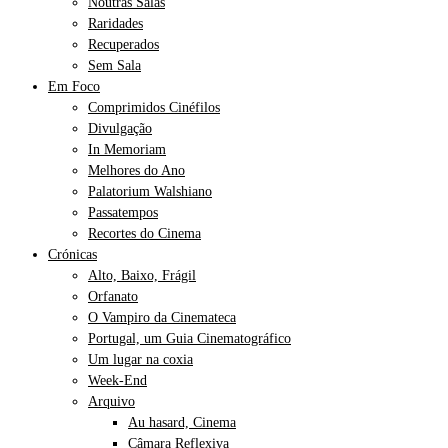
Noutras Salas
Raridades
Recuperados
Sem Sala
Em Foco
Comprimidos Cinéfilos
Divulgação
In Memoriam
Melhores do Ano
Palatorium Walshiano
Passatempos
Recortes do Cinema
Crónicas
Alto, Baixo, Frágil
Orfanato
O Vampiro da Cinemateca
Portugal, um Guia Cinematográfico
Um lugar na coxia
Week-End
Arquivo
Au hasard, Cinema
Câmara Reflexiva