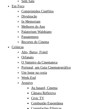
Sem Sala
Em Foco
Comprimidos Cinéfilos
Divulgação
In Memoriam
Melhores do Ano
Palatorium Walshiano
Passatempos
Recortes do Cinema
Crónicas
Alto, Baixo, Frágil
Orfanato
O Vampiro da Cinemateca
Portugal, um Guia Cinematográfico
Um lugar na coxia
Week-End
Arquivo
Au hasard, Cinema
Câmara Reflexiva
Civic TV
Combustão Espontânea
Constelações Fílmicas