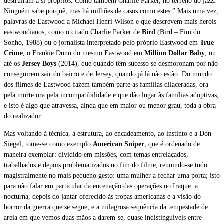
destruíram a si próprios. Como também Charlie Parker, no terreno do jazz.
Ninguém sabe porquê, mas há milhões de casos como estes.” Mais uma vez,
palavras de Eastwood a Michael Henri Wilson e que descrevem mais heróis
eastwoodianos, como o citado Charlie Parker de
Bird
(Bird – Fim do
Sonho, 1988) ou o jornalista interpretado pelo próprio Eastwood em
True
Crime
, o Frankie Dunn do mesmo Eastwood em
Million Dollar Baby
, ou
até os
Jersey Boys
(2014), que quando têm sucesso se desmoronam por não
conseguirem sair do bairro e de Jersey, quando já lá não estão. Do mundo
dos filmes de Eastwood fazem também parte as famílias dilaceradas, ora
pela morte ora pela incompatibilidade e que dão lugar às famílias adoptivas,
e isto é algo que atravessa, ainda que em maior ou menor grau, toda a obra
do realizador.
Mas voltando à técnica, à estrutura, ao encadeamento, ao instinto e a Don
Siegel, tome-se como exemplo
American Sniper
, que é ordenado de
maneira exemplar: dividido em missões, com temas entrelaçados,
trabalhados e depois problematizados no fim do filme, reunindo-se tudo
magistralmente no mais pequeno gesto: uma mulher a fechar uma porta; isto
para não falar em particular da encenação das operações no Iraque: a
nocturna, depois do jantar oferecido às tropas americanas e a visão do
horror da guerra que se segue; e a milagrosa sequência da tempestade de
areia em que vemos duas mãos a darem-se, quase indistinguíveis entre