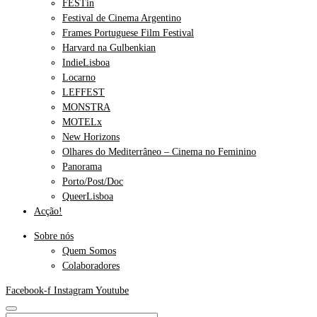
FESTin
Festival de Cinema Argentino
Frames Portuguese Film Festival
Harvard na Gulbenkian
IndieLisboa
Locarno
LEFFEST
MONSTRA
MOTELx
New Horizons
Olhares do Mediterrâneo – Cinema no Feminino
Panorama
Porto/Post/Doc
QueerLisboa
Acção!
Sobre nós
Quem Somos
Colaboradores
Facebook-f
Instagram
Youtube