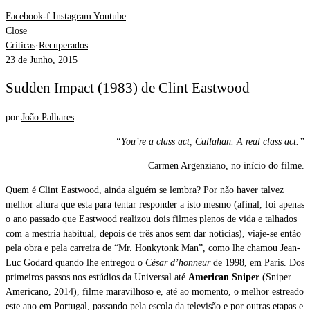
Facebook-f
Instagram
Youtube
Close
Críticas
·
Recuperados
23 de Junho, 2015
Sudden Impact (1983) de Clint Eastwood
por
João Palhares
“You’re a class act, Callahan. A real class act.”
Carmen Argenziano, no início do filme.
Quem é Clint Eastwood, ainda alguém se lembra? Por não haver talvez
melhor altura que esta para tentar responder a isto mesmo (afinal, foi apenas
o ano passado que Eastwood realizou dois filmes plenos de vida e talhados
com a mestria habitual, depois de três anos sem dar notícias), viaje-se então
pela obra e pela carreira de “Mr. Honkytonk Man”, como lhe chamou Jean-
Luc Godard quando lhe entregou o
César d’honneur
de 1998, em Paris. Dos
primeiros passos nos estúdios da Universal até
American Sniper
(Sniper
Americano, 2014), filme maravilhoso e, até ao momento, o melhor estreado
este ano em Portugal, passando pela escola da televisão e por outras etapas e