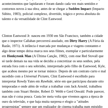
acontecimentos que lapidaram e foram dando cada vez mais sentidos e
contornos novos à sua obra; antes de se chegar a
Sudden Impact
(Impacto
Súbito, 1983), policial complexo, divertido, trágico e prova absoluta do
talento e da versatilidade de Clint Eastwood.
Clinton Eastwood Jr. nasceu em 1930 em São Francisco, também a cidade
que o inspector Callahan percorrerá assolado, em
Dirty Harry
(A Fúria da
Razão, 1971). A infância é marcada por mudanças e viagens constantes e
algo desse tempo deixa marca nos seus filmes, exemplar e particularmente
em
Honkytonk Man
(A Última Canção, 1982), com esse Red Stovall que
só tarde demais na sua vida se decidiu a concretizar os seus sonhos, pela
estrada fora com o seu sobrinho, interpretado pelo filho de Eastwood, Kyle,
que acabou mesmo por se tornar músico. Depois de um contrato curto e mal
sucedido com a
Universal Pictures
, Clint Eastwood é escolhido para
interpretar Rowdy Yates em
Rawhide
, série em que participou durante oito
temporadas e onde além de voltar a trabalhar com Jack Arnold, trabalhou
também com Stuart Heisler, Robert D. Webb e Gerd Oswald. Pode parecer,
mas não é coisa pouca. Custa ler meia volta que vivemos agora a época de
ouro da televisão, e que haja muita surpresa e elogio a “atitudes
progressistas” sempre que um realizador de cinema trabalha num episódio