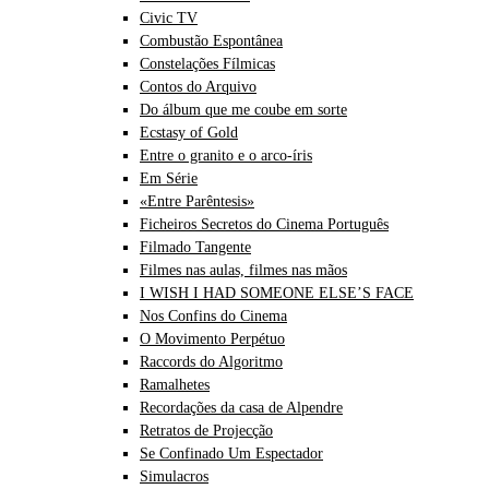
Civic TV
Combustão Espontânea
Constelações Fílmicas
Contos do Arquivo
Do álbum que me coube em sorte
Ecstasy of Gold
Entre o granito e o arco-íris
Em Série
«Entre Parêntesis»
Ficheiros Secretos do Cinema Português
Filmado Tangente
Filmes nas aulas, filmes nas mãos
I WISH I HAD SOMEONE ELSE’S FACE
Nos Confins do Cinema
O Movimento Perpétuo
Raccords do Algoritmo
Ramalhetes
Recordações da casa de Alpendre
Retratos de Projecção
Se Confinado Um Espectador
Simulacros