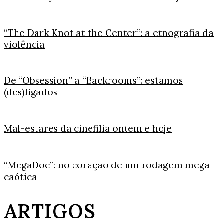
“The Dark Knot at the Center”: a etnografia da
violência
De “Obsession” a “Backrooms”: estamos
(des)ligados
Mal-estares da cinefilia ontem e hoje
“MegaDoc”: no coração de um rodagem mega
caótica
ARTIGOS