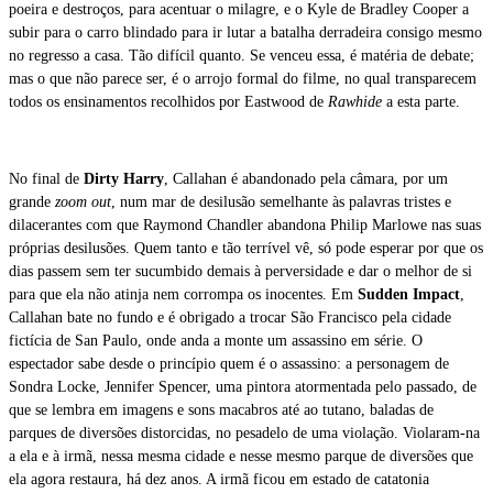
poeira e destroços, para acentuar o milagre, e o Kyle de Bradley Cooper a
subir para o carro blindado para ir lutar a batalha derradeira consigo mesmo
no regresso a casa. Tão difícil quanto. Se venceu essa, é matéria de debate;
mas o que não parece ser, é o arrojo formal do filme, no qual transparecem
todos os ensinamentos recolhidos por Eastwood de
Rawhide
a esta parte.
No final de
Dirty Harry
, Callahan é abandonado pela câmara, por um
grande
zoom out
, num mar de desilusão semelhante às palavras tristes e
dilacerantes com que Raymond Chandler abandona Philip Marlowe nas suas
próprias desilusões. Quem tanto e tão terrível vê, só pode esperar por que os
dias passem sem ter sucumbido demais à perversidade e dar o melhor de si
para que ela não atinja nem corrompa os inocentes. Em
Sudden Impact
,
Callahan bate no fundo e é obrigado a trocar São Francisco pela cidade
fictícia de San Paulo, onde anda a monte um assassino em série. O
espectador sabe desde o princípio quem é o assassino: a personagem de
Sondra Locke, Jennifer Spencer, uma pintora atormentada pelo passado, de
que se lembra em imagens e sons macabros até ao tutano, baladas de
parques de diversões distorcidas, no pesadelo de uma violação. Violaram-na
a ela e à irmã, nessa mesma cidade e nesse mesmo parque de diversões que
ela agora restaura, há dez anos. A irmã ficou em estado de catatonia