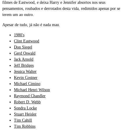
filmes de Eastwood, e deixa Harry e Jennifer absortos nos seus
pensamentos, roubados e derrotados desta vida, redimidos apenas por se
terem um ao outro.
Apesar de tudo, já não é nada mau.
1980's
Clint Eastwood
Don Siegel
Gerd Oswald
Jack Arnold
Jeff Bridges
Jessica Walter
Kevin Costner
Michael Cimino
Michael Henri Wilson
Raymond Chandler
Robert D. Webb
Sondra Locke
Stuart Heisler
Tim Cahill
Tim Robbins