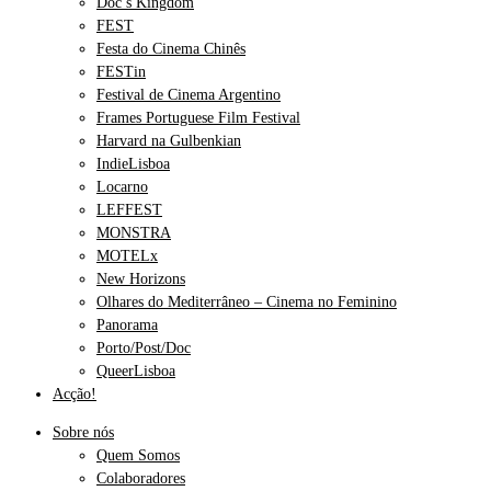
Doc’s Kingdom
FEST
Festa do Cinema Chinês
FESTin
Festival de Cinema Argentino
Frames Portuguese Film Festival
Harvard na Gulbenkian
IndieLisboa
Locarno
LEFFEST
MONSTRA
MOTELx
New Horizons
Olhares do Mediterrâneo – Cinema no Feminino
Panorama
Porto/Post/Doc
QueerLisboa
Acção!
Sobre nós
Quem Somos
Colaboradores