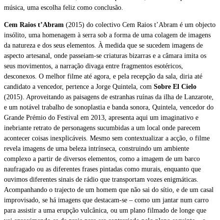
música, uma escolha feliz como conclusão.
Cem Raios t’Abram
(2015) do colectivo Cem Raios t’Abram é um objecto
insólito, uma homenagem à serra sob a forma de uma colagem de imagens
da natureza e dos seus elementos. À medida que se sucedem imagens de
aspecto artesanal, onde passeiam-se criaturas bizarras e a câmara imita os
seus movimentos, a narração divaga entre fragmentos esotéricos,
desconexos. O melhor filme até agora, e pela recepção da sala, diria até
candidato a vencedor, pertence a Jorge Quintela, com
Sobre El Cielo
(2015). Aproveitando as paisagens de estranhas ruínas da ilha de Lanzarote,
e um notável trabalho de sonoplastia e banda sonora, Quintela, vencedor do
Grande Prémio do Festival em 2013, apresenta aqui um imaginativo e
inebriante retrato de personagens sucumbidas a um local onde parecem
acontecer coisas inexplicáveis. Mesmo sem contextualizar a acção, o filme
revela imagens de uma beleza intrínseca, construindo um ambiente
complexo a partir de diversos elementos, como a imagem de um barco
naufragado ou as diferentes frases pintadas como murais, enquanto que
ouvimos diferentes sinais de rádio que transportam vozes enigmáticas.
Acompanhando o trajecto de um homem que não sai do sítio, e de um casal
improvisado, se há imagens que destacam-se – como um jantar num carro
para assistir a uma erupção vulcânica, ou um plano filmado de longe que