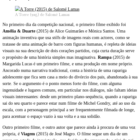
A Torre (2015) de Salomé Lamas
No primeiro dia da competição nacional, o primeiro filme exibido foi
Amélia & Duarte
(2015) de Alice Guimarães e Mónica Santos. Uma
animação inventiva que usa
stills
de imagens reais com actores, como se
tratasse de uma animação de barro com figuras humanas, é repleta de ideias
visuais na sua descrição de dois corações partidos, cuja curta duração serve
o propósito de uma história simples mas imaginativa.
Rampa
(2015) de
Margarida Lucas é um primeiro filme, e uma produção em nome próprio.
Ancorado numa narrativa tradicional, conta a história de uma rapariga
adolescente que fica sem casa a meio do divórcio dos pais, abandonada à sua
sorte. Se o argumento é o ponto menos forte do filme, com alguma
ingenuidade e lugares comuns, em particular nos diálogos, não faltam ideias
visuais interessantes: desde um primeiro plano-sequência, quando a rapariga
sai do seu quarto e parece estar num filme de Michel Gondry, até ao uso da
escala, com a personagem principal a ser frequentemente filmada de longe,
para acentuar o espaço vazio à sua volta e a sua solidão.
Outro primeiro filme, e outro autor que parece ainda à procura de uma voz
própria, é
Viagem
(2015) de José Magro. O filme segue um dia de um