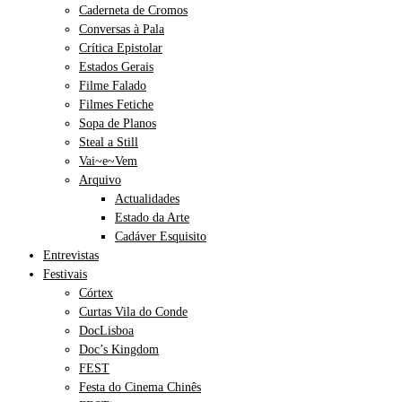
Caderneta de Cromos
Conversas à Pala
Crítica Epistolar
Estados Gerais
Filme Falado
Filmes Fetiche
Sopa de Planos
Steal a Still
Vai~e~Vem
Arquivo
Actualidades
Estado da Arte
Cadáver Esquisito
Entrevistas
Festivais
Córtex
Curtas Vila do Conde
DocLisboa
Doc’s Kingdom
FEST
Festa do Cinema Chinês