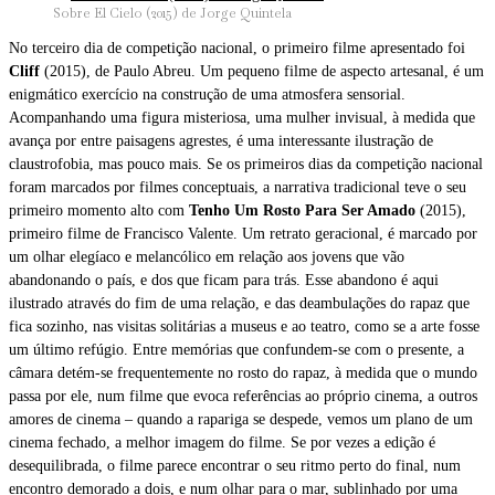
Sobre El Cielo (2015) de Jorge Quintela
No terceiro dia de competição nacional, o primeiro filme apresentado foi
Cliff
(2015), de Paulo Abreu. Um pequeno filme de aspecto artesanal, é um
enigmático exercício na construção de uma atmosfera sensorial.
Acompanhando uma figura misteriosa, uma mulher invisual, à medida que
avança por entre paisagens agrestes, é uma interessante ilustração de
claustrofobia, mas pouco mais. Se os primeiros dias da competição nacional
foram marcados por filmes conceptuais, a narrativa tradicional teve o seu
primeiro momento alto com
Tenho Um Rosto Para Ser Amado
(2015),
primeiro filme de Francisco Valente. Um retrato geracional, é marcado por
um olhar elegíaco e melancólico em relação aos jovens que vão
abandonando o país, e dos que ficam para trás. Esse abandono é aqui
ilustrado através do fim de uma relação, e das deambulações do rapaz que
fica sozinho, nas visitas solitárias a museus e ao teatro, como se a arte fosse
um último refúgio. Entre memórias que confundem-se com o presente, a
câmara detém-se frequentemente no rosto do rapaz, à medida que o mundo
passa por ele, num filme que evoca referências ao próprio cinema, a outros
amores de cinema – quando a rapariga se despede, vemos um plano de um
cinema fechado, a melhor imagem do filme. Se por vezes a edição é
desequilibrada, o filme parece encontrar o seu ritmo perto do final, num
encontro demorado a dois, e num olhar para o mar, sublinhado por uma