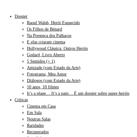
Dossier
Raoul Walsh, Herói Esquecido
Os Filhos de Bénard
Na Presença dos Palhaços
E elas criaram cinema
Hollywood Clássica: Outros Heróis
Godard, Livro Aberto
5 Sentidos (+ 1)
Amizade (com Estado da Arte)
Fotograma, Meu Amor
Diálogos (com Estado da Arte)
10 anos, 10 filmes
It’s a plane… It’s a pain… É um dossier sobre super-heróis
Críticas
Cinema em Casa
Em Sala
Noutras Salas
Raridades
Recuperados