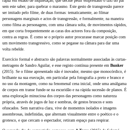
rapaz em estado de inquietação, que decide pedir emprestado o táxi do pai
sem este saber, para quebrar o marasmo. Este gesto de transgressão parece
ser imitado pelo filme, de duas formas: tematicamente, ao filmar
personagens marginais e actos de transgressão, e formalmente, na maneira
como filma as personagens, com uma câmara solta, de movimentos rápidos,
em que corta frequentemente as caras dos actores fora da composição,
contra as regras. É como se o próprio autor procurasse marcar posição com
um movimento transgressivo, como se pegasse na câmara para dar uma
volta rebelde.
Exercício formal e abstracto são palavras normalmente associadas às curtas-
metragens de Sandro Aguilar, e esse registo contínua presente em
Bunker
(2015). Se o filme apresentado não é inovador, mesmo que monocórdico, é
brilhante na sua execução, em particular pela fotografia a preto e branco e
no uso da montagem, como na fenomenal cena inicial, onde uma amálgama
de corpos em transe funde-se na escuridão e na rápida sucessão de planos. É
uma exploração minuciosa dos corpos das personagens como natureza
própria, através de jogos de luz e sombras, de gestos bruscos e sons
ofuscados. Sem narrativa clara, vive de momentos isolados e imagens
assombrosas, indefinidas, que alternam visualmente entre o poético e o
grotesco, e que cercam o espectador, retiram espaço para respirar.