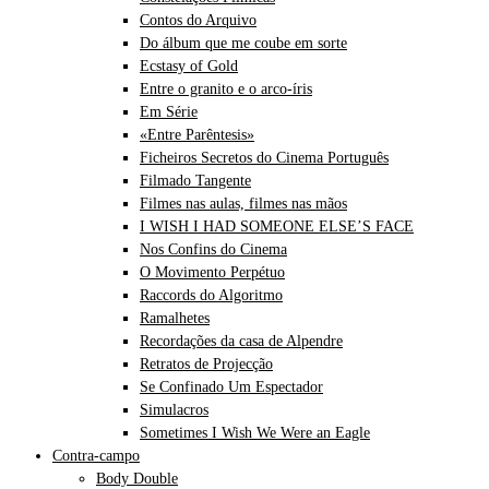
Contos do Arquivo
Do álbum que me coube em sorte
Ecstasy of Gold
Entre o granito e o arco-íris
Em Série
«Entre Parêntesis»
Ficheiros Secretos do Cinema Português
Filmado Tangente
Filmes nas aulas, filmes nas mãos
I WISH I HAD SOMEONE ELSE’S FACE
Nos Confins do Cinema
O Movimento Perpétuo
Raccords do Algoritmo
Ramalhetes
Recordações da casa de Alpendre
Retratos de Projecção
Se Confinado Um Espectador
Simulacros
Sometimes I Wish We Were an Eagle
Contra-campo
Body Double