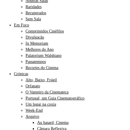
Noutras Salas
Raridades
Recuperados
Sem Sala
Em Foco
Comprimidos Cinéfilos
Divulgação
In Memoriam
Melhores do Ano
Palatorium Walshiano
Passatempos
Recortes do Cinema
Crónicas
Alto, Baixo, Frágil
Orfanato
O Vampiro da Cinemateca
Portugal, um Guia Cinematográfico
Um lugar na coxia
Week-End
Arquivo
Au hasard, Cinema
Câmara Reflexiva