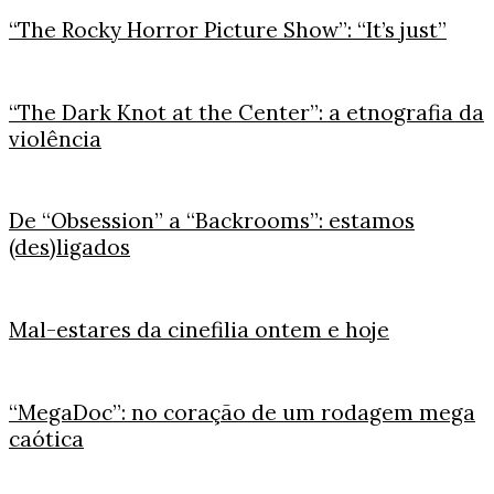
“The Rocky Horror Picture Show”: “It’s just”
“The Dark Knot at the Center”: a etnografia da
violência
De “Obsession” a “Backrooms”: estamos
(des)ligados
Mal-estares da cinefilia ontem e hoje
“MegaDoc”: no coração de um rodagem mega
caótica