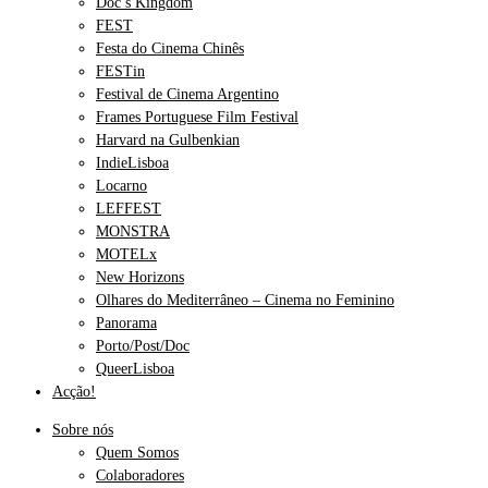
Doc’s Kingdom
FEST
Festa do Cinema Chinês
FESTin
Festival de Cinema Argentino
Frames Portuguese Film Festival
Harvard na Gulbenkian
IndieLisboa
Locarno
LEFFEST
MONSTRA
MOTELx
New Horizons
Olhares do Mediterrâneo – Cinema no Feminino
Panorama
Porto/Post/Doc
QueerLisboa
Acção!
Sobre nós
Quem Somos
Colaboradores