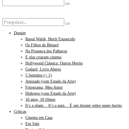
Dossier
Raoul Walsh, Herói Esquecido
Os Filhos de Bénard
Na Presença dos Palhaços
E elas criaram cinema
Hollywood Clássica: Outros Heróis
Godard, Livro Aberto
5 Sentidos (+ 1)
Amizade (com Estado da Arte)
Fotograma, Meu Amor
Diálogos (com Estado da Arte)
10 anos, 10 filmes
It’s a plane… It’s a pain… É um dossier sobre super-heróis
Críticas
Cinema em Casa
Em Sala