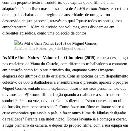
com um pequeno texto introdutório, que explica que o filme é uma
adaptação não do livro mas da estrutura de
As Mil e Uma Noites
, e o retrato
de um país debaixo de um regime de austeridade, de um governo
desprovido de justiça social, através do qual “quase todos os portugueses
empobreceram”. Além da divisão por volumes, estes dividem-se em
diferentes episódios, como uma colecção de contos.
As Mil e Uma Noites (2015) de Miguel Gomes
As Mil e Uma Noites – Volume 1 – O Inquieto (2015)
começa desde logo
nos estaleiros de Viana do Castelo, com diferentes trabalhadores a contarem
em narração como foi o seu primeiro dia, enquanto vemos imagens
elegíacas dos últimos dias do estaleiro. Com as notícias de um despedimento
colectivo de 600 trabalhadores a ensombrarem o presente, aparece o próprio
Miguel Gomes sentado numa esplanada, absorto nos seus pensamentos, que
ouvimos em
off
. Como filmar ficção quando a realidade à sua frente era tão
sombria? Pela sua voz, ouvimos Gomes dizer que “sinto que estou no olho
do furacão, num beco sem saída”. Como fazer um filme militante sobre a
crise económica que assola o país, e fazer outro filme de fábulas desligadas
da realidade? Perante esta indefinição, Gomes levanta-se e começa a correr,
a fugir primeiro da câmara, e depois do próprio filme, com a sua equipa em