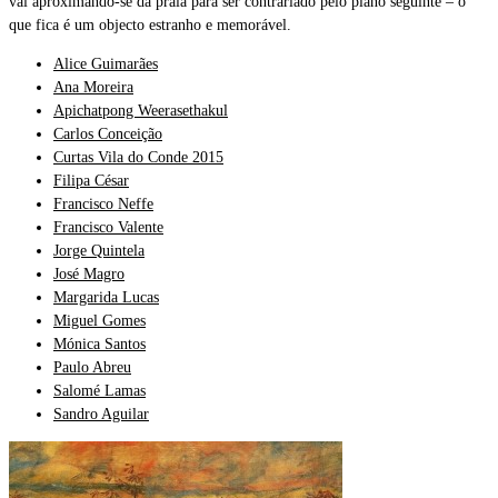
vai aproximando-se da praia para ser contrariado pelo plano seguinte – o
que fica é um objecto estranho e memorável.
Alice Guimarães
Ana Moreira
Apichatpong Weerasethakul
Carlos Conceição
Curtas Vila do Conde 2015
Filipa César
Francisco Neffe
Francisco Valente
Jorge Quintela
José Magro
Margarida Lucas
Miguel Gomes
Mónica Santos
Paulo Abreu
Salomé Lamas
Sandro Aguilar