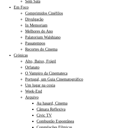
Sem Sala
Em Foco
Comprimidos Cinéfilos
Divulgação
In Memoriam
Melhores do Ano
Palatorium Walshiano
Passatempos
Recortes do Cinema
Crónicas
Alto, Baixo, Frágil
Orfanato
O Vampiro da Cinemateca
Portugal, um Guia Cinematográfico
Um lugar na coxia
Week-End
Arquivo
Au hasard, Cinema
Câmara Reflexiva
Civic TV
Combustão Espontânea
Constelações Fílmicas