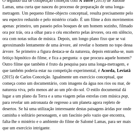
O segundo dia de competição começou com
A Torre
(2015) de Salomé
Lamas, uma curta que nasceu do processo de preparação de uma longa-
metragem. Um pequeno filme-objecto conceptual, resulta precisamente pelo
seu espectro reduzido e pelo mistério criado. É um filme a dois movimentos
apenas: primeiro, um passeio pelos bosques de um homem sozinho, filmado
ora por trás, ora a olhar para o céu encoberto pelas árvores, ora em silêncio,
ora com notas soltas de música. Depois, um longo plano fixo que se vai
aproximando lentamente de uma árvore, até revelar o homem no topo dessa
árvore. Se primeiro a figura destaca-se da natureza, depois entranha-se, num
feitiço hipnótico do filme, e fica a pergunta: o que procura aquele homem?
Outro filme que também é fruto da pesquisa para uma longa-metragem, e
que também poderia estar na competição experimental, é
Acorda, Leviatã
(2015) de Carlos Conceição. Igualmente um exercício conceptual, que
começa como um documentário, com imagens da água nos rios ou mar, de
natureza viva, pelo menos até ao um pôr-do-sol. O estilo documental dá
lugar a um plano da Terra e a uma viagem pelas estrelas com música
pop
,
para revelar um astronauta de regresso a um planeta agora repleto de
desertos. Se há uma utilização interessante destas paisagens áridas por onde
caminha o solitário personagem, e um fascínio pelo vazio que encontra,
falta-lhe o mistério e o ambiente do filme de Salomé Lamas, para ser mais
que um exercício intrigante.