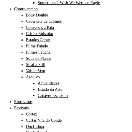
Sometimes I Wish We Were an Eagle
Contra-campo
Body Double
Caderneta de Cromos
Conversas à Pala
Crítica Epistolar
Estados Gerais
Filme Falado
Filmes Fetiche
Sopa de Planos
Steal a Still
Vai~e~Vem
Arquivo
Actualidades
Estado da Arte
Cadáver Esquisito
Entrevistas
Festivais
Córtex
Curtas Vila do Conde
DocLisboa