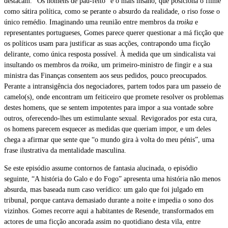
destacam. “Os homens de pau-feito” é o mais insano, que posiciona o filme
como sátira política, como se perante o absurdo da realidade, o riso fosse o
único remédio. Imaginando uma reunião entre membros da
troika
e
representantes portugueses, Gomes parece querer questionar a má ficção que
os políticos usam para justificar as suas acções, contrapondo uma ficção
delirante, como única resposta possível. À medida que um sindicalista vai
insultando os membros da
troika
, um primeiro-ministro de fingir e a sua
ministra das Finanças consentem aos seus pedidos, pouco preocupados.
Perante a intransigência dos negociadores, partem todos para um passeio de
camelo(s), onde encontram um feiticeiro que promete resolver os problemas
destes homens, que se sentem impotentes para impor a sua vontade sobre
outros, oferecendo-lhes um estimulante sexual. Revigorados por esta cura,
os homens parecem esquecer as medidas que queriam impor, e um deles
chega a afirmar que sente que “o mundo gira à volta do meu pénis”, uma
frase ilustrativa da mentalidade masculina.
Se este episódio assume contornos de fantasia alucinada, o episódio
seguinte, “A história do Galo e do Fogo” apresenta uma história não menos
absurda, mas baseada num caso verídico: um galo que foi julgado em
tribunal, porque cantava demasiado durante a noite e impedia o sono dos
vizinhos. Gomes recorre aqui a habitantes de Resende, transformados em
actores de uma ficção ancorada assim no quotidiano desta vila, entre