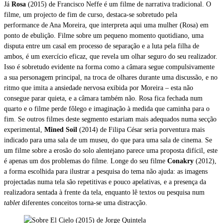
Já
Rosa
(2015) de Francisco Neffe é um filme de narrativa tradicional. O
filme, um projecto de fim de curso, destaca-se sobretudo pela
performance de Ana Moreira, que interpreta aqui uma mulher (Rosa) em
ponto de ebulição. Filme sobre um pequeno momento quotidiano, uma
disputa entre um casal em processo de separação e a luta pela filha de
ambos, é um exercício eficaz, que revela um olhar seguro do seu realizador.
Isso é sobretudo evidente na forma como a câmara segue compulsivamente
a sua personagem principal, na troca de olhares durante uma discussão, e no
ritmo que imita a ansiedade nervosa exibida por Moreira – esta não
consegue parar quieta, e a câmara também não. Rosa fica fechada num
quarto e o filme perde fôlego e imaginação à medida que caminha para o
fim. Se outros filmes deste segmento estariam mais adequados numa secção
experimental,
Mined Soil
(2014) de Filipa César seria porventura mais
indicado para uma sala de um museu, do que para uma sala de cinema. Se
um filme sobre a erosão do solo alentejano parece uma proposta difícil, este
é apenas um dos problemas do filme. Longe do seu filme
Conakry
(2012),
a forma escolhida para ilustrar a pesquisa do tema não ajuda: as imagens
projectadas numa tela são repetitivas e pouco apelativas, e a presença da
realizadora sentada à frente da tela, enquanto lê textos ou pesquisa num
tablet
diferentes conceitos torna-se uma distracção.