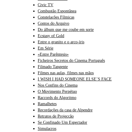
Civic TV
Combustão Espontânea
Constelações Fílmicas
Contos do Arquivo
Do álbum que me coube em sorte
Ecstasy of Gold
Entre o granito e o arco-íris
Em Série
«Entre Parêntesis»
Ficheiros Secretos do Cinema Português
Filmado Tangente
Filmes nas aulas, filmes nas mãos
I WISH I HAD SOMEONE ELSE’S FACE
Nos Confins do Cinema
O Movimento Perpétuo
Raccords do Algoritmo
Ramalhetes
Recordações da casa de Alpendre
Retratos de Projecção
Se Confinado Um Espectador
Simulacros