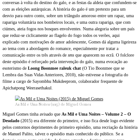
conversas à volta do destino do galo, e as festas da aldeia que confundem-se
com as eleições autárquicas. A história do galo é um pretexto para um
desvio para outro conto, sobre um triângulo amoroso entre um rapaz, uma
rapariga voluntária nos bombeiros locais, e uma outra rapariga, que com
ciúmes, ateia fogos nos bosques envolventes. Numa alegoria sobre um país
que reduz-se ciclicamente ao flagelo do fogo todos os verões, aqui
explicado com motivações de amor adolescente, Gomes dá alguma ligeireza
ao tema com a abordagem do romance, especialmente por tratar a
comunicação entre os três através de
sms
que aparecem no ecrã. O folclore
deste episódio é reforçado pela intervenção do galo, numa evocação ao
esoterismo de
Loong Boonmee raleuk chat
(O Tio Boonmee que se
Lembra das Suas Vidas Anteriores, 2010), não estivesse a fotografia do
filme a cargo de Sayombhu Mukdeeprom, colaborador frequente de
Apichatpong Weerasethakul.
As Mil e Uma Noites (2015) de Miguel Gomes
Miguel Gomes tinha avisado que
As Mil e Uma Noites – Volume 2 – O
Desolado
(2015) era diferente do primeiro, e isso fica desde logo evidente
pelos contornos deprimentes do primeiro episódio, uma recriação da história
de Manuel Palito, talvez o episódio mais conhecido do público. Se a