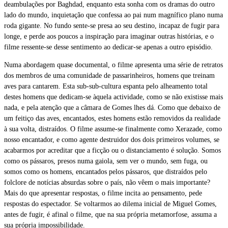
deambulações por Baghdad, enquanto esta sonha com os dramas do outro
lado do mundo, inquietação que confessa ao pai num magnífico plano numa
roda gigante. No fundo sente-se presa ao seu destino, incapaz de fugir para
longe, e perde aos poucos a inspiração para imaginar outras histórias, e o
filme ressente-se desse sentimento ao dedicar-se apenas a outro episódio.
Numa abordagem quase documental, o filme apresenta uma série de retratos
dos membros de uma comunidade de passarinheiros, homens que treinam
aves para cantarem. Esta sub-sub-cultura espanta pelo alheamento total
destes homens que dedicam-se àquela actividade, como se não existisse mais
nada, e pela atenção que a câmara de Gomes lhes dá. Como que debaixo de
um feitiço das aves, encantados, estes homens estão removidos da realidade
à sua volta, distraídos. O filme assume-se finalmente como Xerazade, como
nosso encantador, e como agente destruidor dos dois primeiros volumes, se
acabarmos por acreditar que a ficção ou o distanciamento é solução. Somos
como os pássaros, presos numa gaiola, sem ver o mundo, sem fuga, ou
somos como os homens, encantados pelos pássaros, que distraídos pelo
folclore de notícias absurdas sobre o país, não vêem o mais importante?
Mais do que apresentar respostas, o filme incita ao pensamento, pede
respostas do espectador. Se voltarmos ao dilema inicial de Miguel Gomes,
antes de fugir, é afinal o filme, que na sua própria metamorfose, assuma a
sua própria impossibilidade.