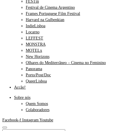
FESTin
Festival de Cinema Argentino
Frames Portuguese Film Festival
Harvard na Gulbenkian
IndieLisboa
Locarno
LEFFEST
MONSTRA
MOTELx
New Horizons
Olhares do Mediterrâneo – Cinema no Feminino
Panorama
Porto/Post/Doc
QueerLisboa
Acção!
Sobre nós
Quem Somos
Colaboradores
Facebook-f
Instagram
Youtube