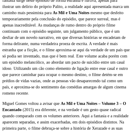
fantasia surge neste episódio de forma estranha e furtiva, apenas para
ilustrar um delírio do próprio Palito, a realidade aqui apresentada marca um
caminho mais pessimista para
As Mil e Uma Noites
mesmo que desfeito
temporariamente pela conclusão do episódio, que parece surreal, mas é
apenas inacreditável. As mudanças de rumo dentro do próprio filme
continuam com o episódio seguinte, um julgamento público, que é um
desfiar de um novelo narrativo, em que diversas histórias se encadeiam de
forma delirante, numa verdadeira proeza de escrita. A verdade é mais
estranha que a ficção, e o filme aproxima-se aqui da verdade de um país que
só podia ser inventado, mas que é bem real. Este volume acaba porém com
um episódio melancólico, ao abordar um pacto de suicídio entre um casal
idoso. Utilizando um cão como elemento de ligação entre esse casal e outro
que parece caminhar para ocupar o mesmo destino, o filme detém-se em
prédios de vidas vazias, onde as pessoas vão desaparecendo tal como um
país, e aproxima-se do sentimento das comédias amargas de algum cinema
romeno recente.
Miguel Gomes voltou a avisar que
As Mil e Uma Noites – Volume 3 – O
Encantado
(2015) era diferente, e na verdade é um gesto quase radical
quando comparado com os volumes anteriores. Aqui a fantasia e a realidade
aparecem separadas, e assim exacerbadas, em dois episódios distintos. Na
primeira parte, o filme debruça-se sobre a história de Xerazade e as suas