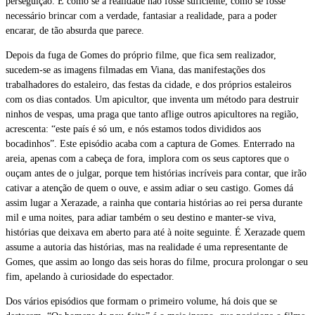
perseguição. É como se a realidade não fosse suficiente, como se fosse
necessário brincar com a verdade, fantasiar a realidade, para a poder
encarar, de tão absurda que parece.
Depois da fuga de Gomes do próprio filme, que fica sem realizador,
sucedem-se as imagens filmadas em Viana, das manifestações dos
trabalhadores do estaleiro, das festas da cidade, e dos próprios estaleiros
com os dias contados. Um apicultor, que inventa um método para destruir
ninhos de vespas, uma praga que tanto aflige outros apicultores na região,
acrescenta: “este país é só um, e nós estamos todos divididos aos
bocadinhos”. Este episódio acaba com a captura de Gomes. Enterrado na
areia, apenas com a cabeça de fora, implora com os seus captores que o
ouçam antes de o julgar, porque tem histórias incríveis para contar, que irão
cativar a atenção de quem o ouve, e assim adiar o seu castigo. Gomes dá
assim lugar a Xerazade, a rainha que contaria histórias ao rei persa durante
mil e uma noites, para adiar também o seu destino e manter-se viva,
histórias que deixava em aberto para até à noite seguinte. É Xerazade quem
assume a autoria das histórias, mas na realidade é uma representante de
Gomes, que assim ao longo das seis horas do filme, procura prolongar o seu
fim, apelando à curiosidade do espectador.
Dos vários episódios que formam o primeiro volume, há dois que se