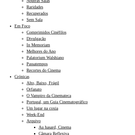
Noutras Salas
Raridades
Recuperados
Sem Sala
Em Foco
Comprimidos Cinéfilos
Divulgação
In Memoriam
Melhores do Ano
Palatorium Walshiano
Passatempos
Recortes do Cinema
Crónicas
Alto, Baixo, Frágil
Orfanato
O Vampiro da Cinemateca
Portugal, um Guia Cinematográfico
Um lugar na coxia
Week-End
Arquivo
Au hasard, Cinema
Câmara Reflexiva