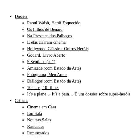
Dossier
Raoul Walsh, Herói Esquecido
Os Filhos de Bénard
Na Presença dos Palhaços
E elas criaram cinema
Hollywood Clássica: Outros Heróis
Godard, Livro Aberto
5 Sentidos (+ 1)
Amizade (com Estado da Arte)
Fotograma, Meu Amor
Diálogos (com Estado da Arte)
10 anos, 10 filmes
It’s a plane… It’s a pain… É um dossier sobre super-heróis
Críticas
Cinema em Casa
Em Sala
Noutras Salas
Raridades
Recuperados