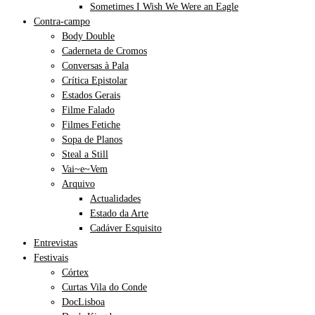
Sometimes I Wish We Were an Eagle
Contra-campo
Body Double
Caderneta de Cromos
Conversas à Pala
Crítica Epistolar
Estados Gerais
Filme Falado
Filmes Fetiche
Sopa de Planos
Steal a Still
Vai~e~Vem
Arquivo
Actualidades
Estado da Arte
Cadáver Esquisito
Entrevistas
Festivais
Córtex
Curtas Vila do Conde
DocLisboa