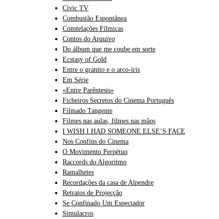
Civic TV
Combustão Espontânea
Constelações Fílmicas
Contos do Arquivo
Do álbum que me coube em sorte
Ecstasy of Gold
Entre o granito e o arco-íris
Em Série
«Entre Parêntesis»
Ficheiros Secretos do Cinema Português
Filmado Tangente
Filmes nas aulas, filmes nas mãos
I WISH I HAD SOMEONE ELSE’S FACE
Nos Confins do Cinema
O Movimento Perpétuo
Raccords do Algoritmo
Ramalhetes
Recordações da casa de Alpendre
Retratos de Projecção
Se Confinado Um Espectador
Simulacros