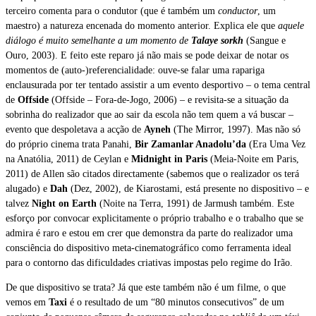
terceiro comenta para o condutor (que é também um
conductor
, um
maestro) a natureza encenada do momento anterior. Explica ele
que
aquele
diálogo é muito semelhante a um momento de
Talaye sorkh
(Sangue e
Ouro, 2003). E feito este reparo já não mais se pode deixar de notar os
momentos de (auto-)referencialidade: ouve-se falar uma rapariga
enclausurada por ter tentado assistir a um evento desportivo – o tema central
de
Offside
(Offside – Fora-de-Jogo, 2006) – e revisita-se a situação da
sobrinha do realizador que ao sair da escola não tem quem a vá buscar –
evento que despoletava a acção de
Ayneh
(The Mirror, 1997). Mas não só
do próprio cinema trata Panahi,
Bir Zamanlar Anadolu’da
(Era Uma Vez
na Anatólia, 2011) de Ceylan e
Midnight in Paris
(Meia-Noite em Paris,
2011) de Allen são citados directamente (sabemos que o realizador os terá
alugado) e
Dah
(Dez, 2002), de Kiarostami, está presente no dispositivo – e
talvez
Night on Earth
(Noite na Terra, 1991) de Jarmush também. Este
esforço por convocar explicitamente o próprio trabalho e o trabalho que se
admira é raro e estou em crer que demonstra da parte do realizador uma
consciência do dispositivo meta-cinematográfico como ferramenta ideal
para o contorno das dificuldades criativas impostas pelo regime do Irão.
De que dispositivo se trata? Já que este também não é um filme, o que
vemos em
Taxi
é o resultado de um “80 minutos consecutivos” de um