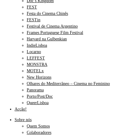
Doc’s Kingdom
FEST
Festa do Cinema Chinês
FESTin
Festival de Cinema Argentino
Frames Portuguese Film Festival
Harvard na Gulbenkian
IndieLisboa
Locarno
LEFFEST
MONSTRA
MOTELx
New Horizons
Olhares do Mediterrâneo – Cinema no Feminino
Panorama
Porto/Post/Doc
QueerLisboa
Acção!
Sobre nós
Quem Somos
Colaboradores