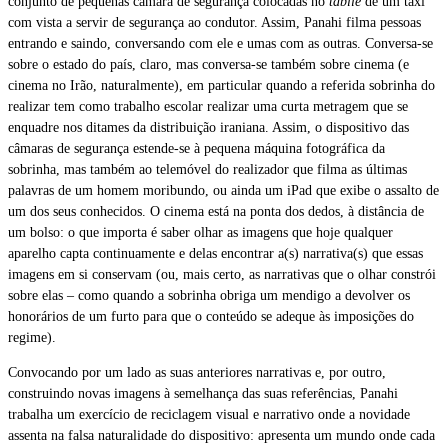
conjunto de pequenas câmara de segurança colocadas no
tabliê
de um táxi
com vista a servir de segurança ao condutor. Assim, Panahi filma pessoas
entrando e saindo, conversando com ele e umas com as outras. Conversa-se
sobre o estado do país, claro, mas conversa-se também sobre cinema (e
cinema no Irão, naturalmente), em particular quando a referida sobrinha do
realizar tem como trabalho escolar realizar uma curta metragem que se
enquadre nos ditames da distribuição iraniana. Assim, o dispositivo das
câmaras de segurança estende-se à pequena máquina fotográfica da
sobrinha, mas também ao telemóvel do realizador que filma as últimas
palavras de um homem moribundo, ou ainda um iPad que exibe o assalto de
um dos seus conhecidos. O cinema está na ponta dos dedos, à distância de
um bolso: o que importa é saber olhar as imagens que hoje qualquer
aparelho capta continuamente e delas encontrar a(s) narrativa(s) que essas
imagens em si conservam (ou, mais certo, as narrativas que o olhar constrói
sobre elas – como quando a sobrinha obriga um mendigo a devolver os
honorários de um furto para que o conteúdo se adeque às imposições do
regime).
Convocando por um lado as suas anteriores narrativas e, por outro,
construindo novas imagens à semelhança das suas referências, Panahi
trabalha um exercício de reciclagem visual e narrativo onde a novidade
assenta na falsa naturalidade do dispositivo: apresenta um mundo onde cada