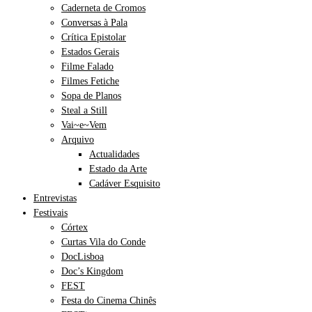
Caderneta de Cromos
Conversas à Pala
Crítica Epistolar
Estados Gerais
Filme Falado
Filmes Fetiche
Sopa de Planos
Steal a Still
Vai~e~Vem
Arquivo
Actualidades
Estado da Arte
Cadáver Esquisito
Entrevistas
Festivais
Córtex
Curtas Vila do Conde
DocLisboa
Doc’s Kingdom
FEST
Festa do Cinema Chinês