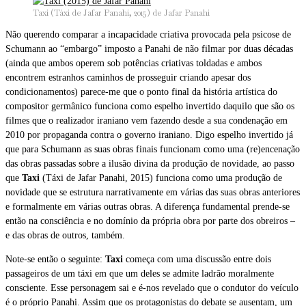
Taxi (Táxi de Jafar Panahi, 2015) de Jafar Panahi
Não querendo comparar a incapacidade criativa provocada pela psicose de
Schumann ao “embargo” imposto a Panahi de não filmar por duas décadas
(ainda que ambos operem sob potências criativas toldadas e ambos
encontrem estranhos caminhos de prosseguir criando apesar dos
condicionamentos) parece-me que o ponto final da história artística do
compositor germânico funciona como espelho invertido daquilo que são os
filmes que o realizador iraniano vem fazendo desde a sua condenação em
2010 por propaganda contra o governo iraniano. Digo espelho invertido já
que para Schumann as suas obras finais funcionam como uma (re)encenação
das obras passadas sobre a ilusão divina da produção de novidade, ao passo
que
Taxi
(Táxi de Jafar Panahi, 2015) funciona como uma produção de
novidade que se estrutura narrativamente em várias das suas obras anteriores
e formalmente em várias outras obras. A diferença fundamental prende-se
então na consciência e no domínio da própria obra por parte dos obreiros –
e das obras de outros, também.
Note-se então o seguinte:
Taxi
começa com uma discussão entre dois
passageiros de um táxi em que um deles se admite ladrão moralmente
consciente. Esse personagem sai e é-nos revelado que o condutor do veículo
é o próprio Panahi. Assim que os protagonistas do debate se ausentam, um