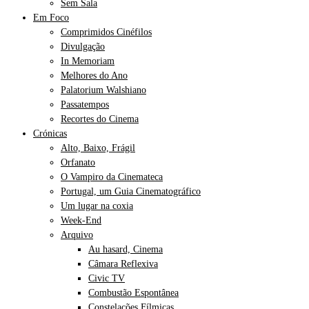
Sem Sala
Em Foco
Comprimidos Cinéfilos
Divulgação
In Memoriam
Melhores do Ano
Palatorium Walshiano
Passatempos
Recortes do Cinema
Crónicas
Alto, Baixo, Frágil
Orfanato
O Vampiro da Cinemateca
Portugal, um Guia Cinematográfico
Um lugar na coxia
Week-End
Arquivo
Au hasard, Cinema
Câmara Reflexiva
Civic TV
Combustão Espontânea
Constelações Fílmicas