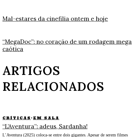
Mal-estares da cinefilia ontem e hoje
“MegaDoc”: no coração de um rodagem mega
caótica
ARTIGOS
RELACIONADOS
CRÍTICAS
·
EM SALA
“L’Aventura”: adeus, Sardanha!
L’Aventura (2025) coloca-se entre dois gigantes. Apesar de serem filmes