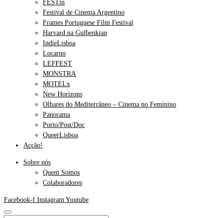
FESTin
Festival de Cinema Argentino
Frames Portuguese Film Festival
Harvard na Gulbenkian
IndieLisboa
Locarno
LEFFEST
MONSTRA
MOTELx
New Horizons
Olhares do Mediterrâneo – Cinema no Feminino
Panorama
Porto/Post/Doc
QueerLisboa
Acção!
Sobre nós
Quem Somos
Colaboradores
Facebook-f
Instagram
Youtube