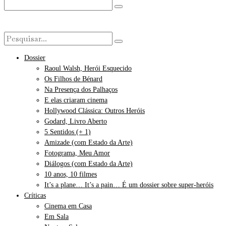
Dossier
Raoul Walsh, Herói Esquecido
Os Filhos de Bénard
Na Presença dos Palhaços
E elas criaram cinema
Hollywood Clássica: Outros Heróis
Godard, Livro Aberto
5 Sentidos (+ 1)
Amizade (com Estado da Arte)
Fotograma, Meu Amor
Diálogos (com Estado da Arte)
10 anos, 10 filmes
It’s a plane… It’s a pain… É um dossier sobre super-heróis
Críticas
Cinema em Casa
Em Sala