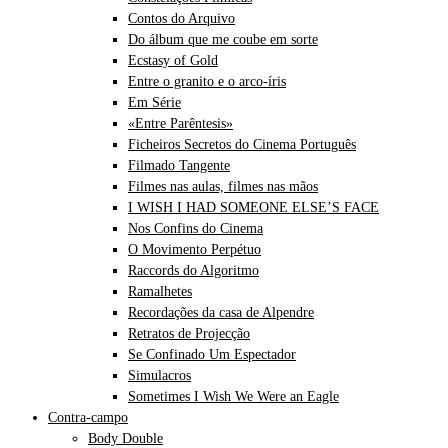
Contos do Arquivo
Do álbum que me coube em sorte
Ecstasy of Gold
Entre o granito e o arco-íris
Em Série
«Entre Parêntesis»
Ficheiros Secretos do Cinema Português
Filmado Tangente
Filmes nas aulas, filmes nas mãos
I WISH I HAD SOMEONE ELSE’S FACE
Nos Confins do Cinema
O Movimento Perpétuo
Raccords do Algoritmo
Ramalhetes
Recordações da casa de Alpendre
Retratos de Projecção
Se Confinado Um Espectador
Simulacros
Sometimes I Wish We Were an Eagle
Contra-campo
Body Double