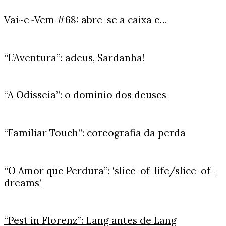
Vai~e~Vem #68: abre-se a caixa e…
“L’Aventura”: adeus, Sardanha!
“A Odisseia”: o domínio dos deuses
“Familiar Touch”: coreografia da perda
“O Amor que Perdura”: ‘slice-of-life/slice-of-
dreams’
“Pest in Florenz”: Lang antes de Lang