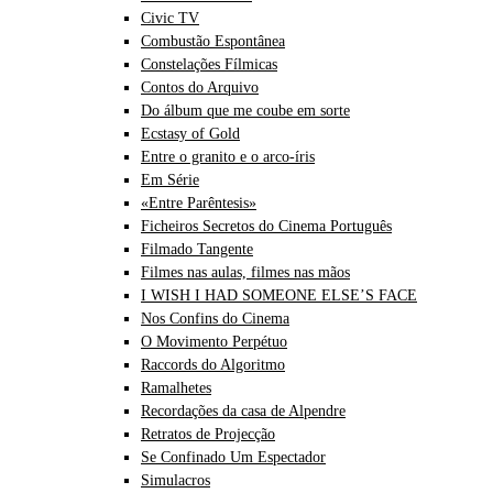
Civic TV
Combustão Espontânea
Constelações Fílmicas
Contos do Arquivo
Do álbum que me coube em sorte
Ecstasy of Gold
Entre o granito e o arco-íris
Em Série
«Entre Parêntesis»
Ficheiros Secretos do Cinema Português
Filmado Tangente
Filmes nas aulas, filmes nas mãos
I WISH I HAD SOMEONE ELSE’S FACE
Nos Confins do Cinema
O Movimento Perpétuo
Raccords do Algoritmo
Ramalhetes
Recordações da casa de Alpendre
Retratos de Projecção
Se Confinado Um Espectador
Simulacros