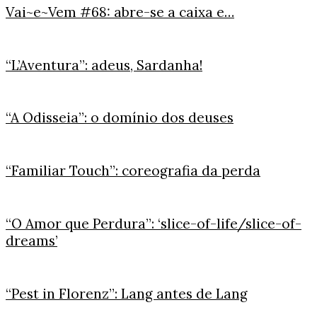
Vai~e~Vem #68: abre-se a caixa e…
“L’Aventura”: adeus, Sardanha!
“A Odisseia”: o domínio dos deuses
“Familiar Touch”: coreografia da perda
“O Amor que Perdura”: ‘slice-of-life/slice-of-
dreams’
“Pest in Florenz”: Lang antes de Lang