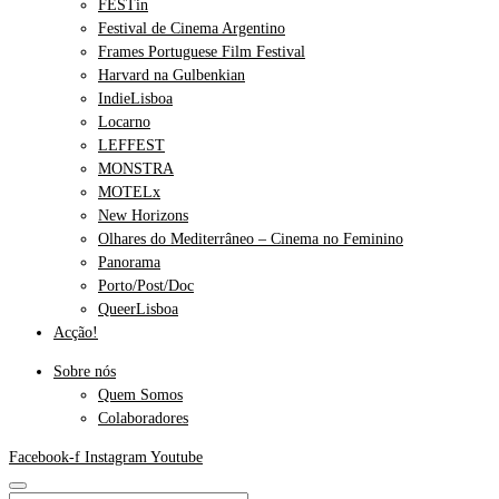
FESTin
Festival de Cinema Argentino
Frames Portuguese Film Festival
Harvard na Gulbenkian
IndieLisboa
Locarno
LEFFEST
MONSTRA
MOTELx
New Horizons
Olhares do Mediterrâneo – Cinema no Feminino
Panorama
Porto/Post/Doc
QueerLisboa
Acção!
Sobre nós
Quem Somos
Colaboradores
Facebook-f
Instagram
Youtube