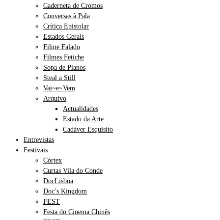
Caderneta de Cromos
Conversas à Pala
Crítica Epistolar
Estados Gerais
Filme Falado
Filmes Fetiche
Sopa de Planos
Steal a Still
Vai~e~Vem
Arquivo
Actualidades
Estado da Arte
Cadáver Esquisito
Entrevistas
Festivais
Córtex
Curtas Vila do Conde
DocLisboa
Doc’s Kingdom
FEST
Festa do Cinema Chinês