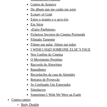
Contos do Arquivo
Do álbum que me coube em sorte
Ecstasy of Gold
Entre o granito e o arco-íris
Em Série
«Entre Parêntesis»
Ficheiros Secretos do Cinema Português
Filmado Tangente
Filmes nas aulas, filmes nas mãos
I WISH I HAD SOMEONE ELSE’S FACE
Nos Confins do Cinema
O Movimento Perpétuo
Raccords do Algoritmo
Ramalhetes
Recordações da casa de Alpendre
Retratos de Projecção
Se Confinado Um Espectador
Simulacros
Sometimes I Wish We Were an Eagle
Contra-campo
Body Double