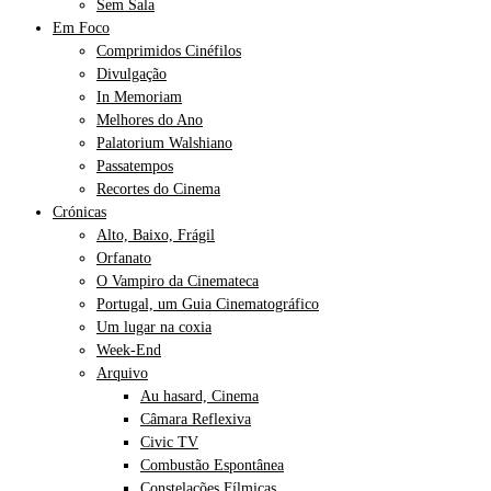
Sem Sala
Em Foco
Comprimidos Cinéfilos
Divulgação
In Memoriam
Melhores do Ano
Palatorium Walshiano
Passatempos
Recortes do Cinema
Crónicas
Alto, Baixo, Frágil
Orfanato
O Vampiro da Cinemateca
Portugal, um Guia Cinematográfico
Um lugar na coxia
Week-End
Arquivo
Au hasard, Cinema
Câmara Reflexiva
Civic TV
Combustão Espontânea
Constelações Fílmicas