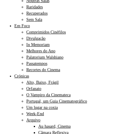
Noutras Salas
Raridades
Recuperados
Sem Sala
Em Foco
Comprimidos Cinéfilos
Divulgação
In Memoriam
Melhores do Ano
Palatorium Walshiano
Passatempos
Recortes do Cinema
Crónicas
Alto, Baixo, Frágil
Orfanato
O Vampiro da Cinemateca
Portugal, um Guia Cinematográfico
Um lugar na coxia
Week-End
Arquivo
Au hasard, Cinema
Câmara Reflexiva