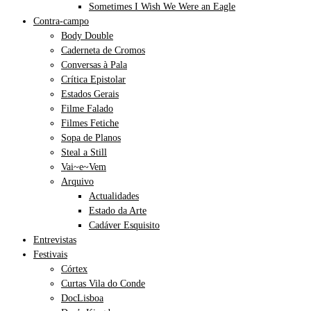
Sometimes I Wish We Were an Eagle
Contra-campo
Body Double
Caderneta de Cromos
Conversas à Pala
Crítica Epistolar
Estados Gerais
Filme Falado
Filmes Fetiche
Sopa de Planos
Steal a Still
Vai~e~Vem
Arquivo
Actualidades
Estado da Arte
Cadáver Esquisito
Entrevistas
Festivais
Córtex
Curtas Vila do Conde
DocLisboa