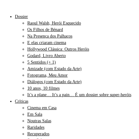
Dossier
Raoul Walsh, Herói Esquecido
Os Filhos de Bénard
Na Presença dos Palhaços
E elas criaram cinema
Hollywood Clássica: Outros Heróis
Godard, Livro Aberto
5 Sentidos (+ 1)
Amizade (com Estado da Arte)
Fotograma, Meu Amor
Diálogos (com Estado da Arte)
10 anos, 10 filmes
It’s a plane… It’s a pain… É um dossier sobre super-heróis
Críticas
Cinema em Casa
Em Sala
Noutras Salas
Raridades
Recuperados