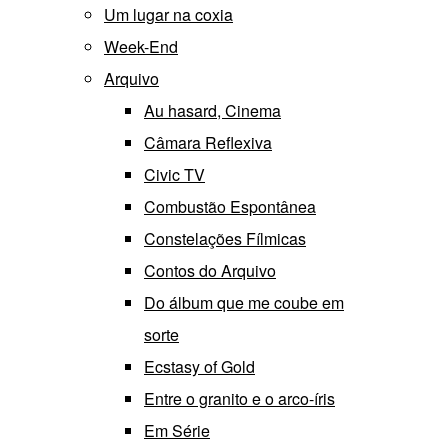
Um lugar na coxia
Week-End
Arquivo
Au hasard, Cinema
Câmara Reflexiva
Civic TV
Combustão Espontânea
Constelações Fílmicas
Contos do Arquivo
Do álbum que me coube em
sorte
Ecstasy of Gold
Entre o granito e o arco-íris
Em Série