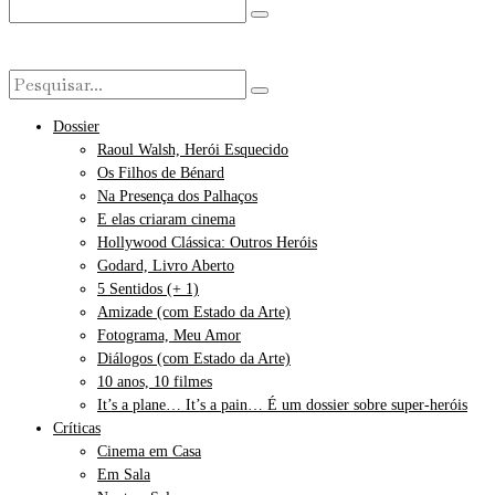
Dossier
Raoul Walsh, Herói Esquecido
Os Filhos de Bénard
Na Presença dos Palhaços
E elas criaram cinema
Hollywood Clássica: Outros Heróis
Godard, Livro Aberto
5 Sentidos (+ 1)
Amizade (com Estado da Arte)
Fotograma, Meu Amor
Diálogos (com Estado da Arte)
10 anos, 10 filmes
It’s a plane… It’s a pain… É um dossier sobre super-heróis
Críticas
Cinema em Casa
Em Sala