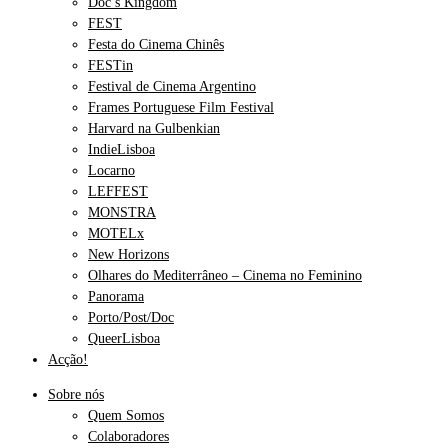
Doc’s Kingdom
FEST
Festa do Cinema Chinês
FESTin
Festival de Cinema Argentino
Frames Portuguese Film Festival
Harvard na Gulbenkian
IndieLisboa
Locarno
LEFFEST
MONSTRA
MOTELx
New Horizons
Olhares do Mediterrâneo – Cinema no Feminino
Panorama
Porto/Post/Doc
QueerLisboa
Acção!
Sobre nós
Quem Somos
Colaboradores