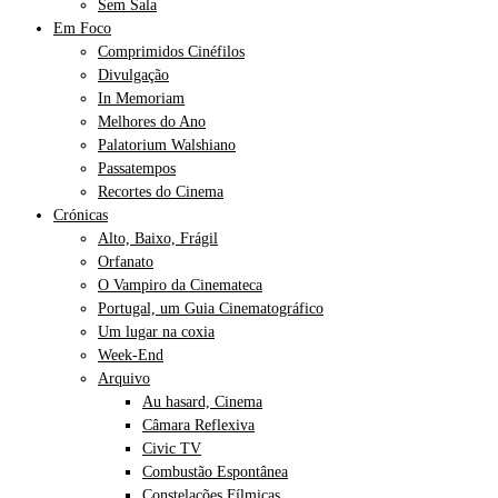
Sem Sala
Em Foco
Comprimidos Cinéfilos
Divulgação
In Memoriam
Melhores do Ano
Palatorium Walshiano
Passatempos
Recortes do Cinema
Crónicas
Alto, Baixo, Frágil
Orfanato
O Vampiro da Cinemateca
Portugal, um Guia Cinematográfico
Um lugar na coxia
Week-End
Arquivo
Au hasard, Cinema
Câmara Reflexiva
Civic TV
Combustão Espontânea
Constelações Fílmicas