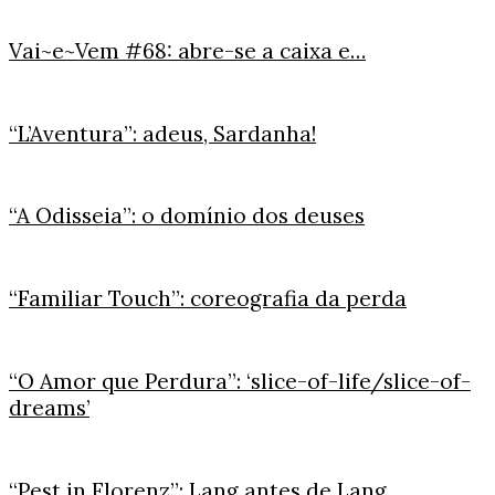
Vai~e~Vem #68: abre-se a caixa e…
“L’Aventura”: adeus, Sardanha!
“A Odisseia”: o domínio dos deuses
“Familiar Touch”: coreografia da perda
“O Amor que Perdura”: ‘slice-of-life/slice-of-
dreams’
“Pest in Florenz”: Lang antes de Lang