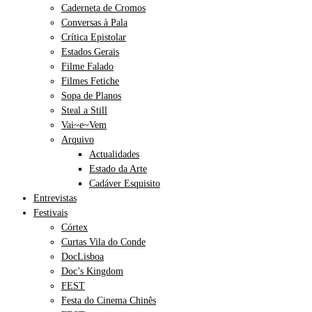
Caderneta de Cromos
Conversas à Pala
Crítica Epistolar
Estados Gerais
Filme Falado
Filmes Fetiche
Sopa de Planos
Steal a Still
Vai~e~Vem
Arquivo
Actualidades
Estado da Arte
Cadáver Esquisito
Entrevistas
Festivais
Córtex
Curtas Vila do Conde
DocLisboa
Doc’s Kingdom
FEST
Festa do Cinema Chinês