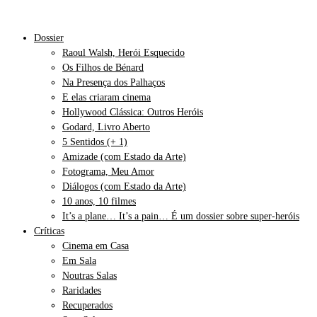
Dossier
Raoul Walsh, Herói Esquecido
Os Filhos de Bénard
Na Presença dos Palhaços
E elas criaram cinema
Hollywood Clássica: Outros Heróis
Godard, Livro Aberto
5 Sentidos (+ 1)
Amizade (com Estado da Arte)
Fotograma, Meu Amor
Diálogos (com Estado da Arte)
10 anos, 10 filmes
It’s a plane… It’s a pain… É um dossier sobre super-heróis
Críticas
Cinema em Casa
Em Sala
Noutras Salas
Raridades
Recuperados