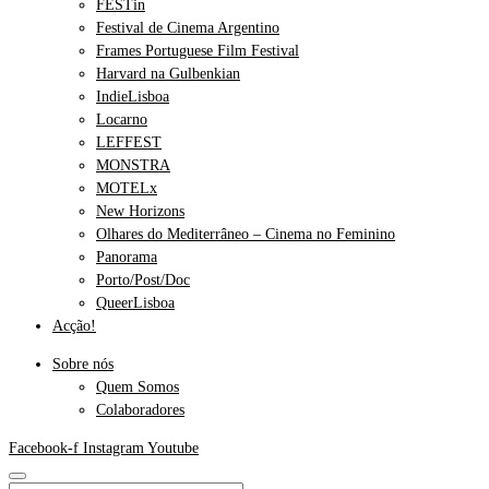
FESTin
Festival de Cinema Argentino
Frames Portuguese Film Festival
Harvard na Gulbenkian
IndieLisboa
Locarno
LEFFEST
MONSTRA
MOTELx
New Horizons
Olhares do Mediterrâneo – Cinema no Feminino
Panorama
Porto/Post/Doc
QueerLisboa
Acção!
Sobre nós
Quem Somos
Colaboradores
Facebook-f
Instagram
Youtube