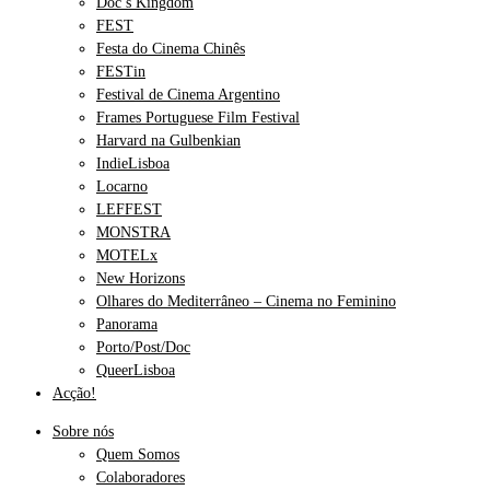
Doc’s Kingdom
FEST
Festa do Cinema Chinês
FESTin
Festival de Cinema Argentino
Frames Portuguese Film Festival
Harvard na Gulbenkian
IndieLisboa
Locarno
LEFFEST
MONSTRA
MOTELx
New Horizons
Olhares do Mediterrâneo – Cinema no Feminino
Panorama
Porto/Post/Doc
QueerLisboa
Acção!
Sobre nós
Quem Somos
Colaboradores