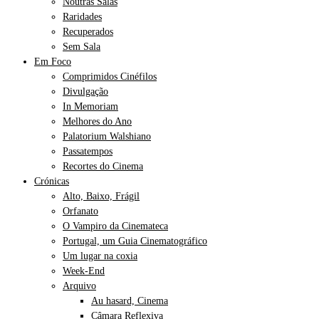
Noutras Salas
Raridades
Recuperados
Sem Sala
Em Foco
Comprimidos Cinéfilos
Divulgação
In Memoriam
Melhores do Ano
Palatorium Walshiano
Passatempos
Recortes do Cinema
Crónicas
Alto, Baixo, Frágil
Orfanato
O Vampiro da Cinemateca
Portugal, um Guia Cinematográfico
Um lugar na coxia
Week-End
Arquivo
Au hasard, Cinema
Câmara Reflexiva