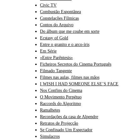
Civic TV
Combustão Espontânea
Constelações Fílmicas
Contos do Arquivo
Do álbum que me coube em sorte
Ecstasy of Gold
Entre o granito e o arco-íris
Em Série
«Entre Parêntesis»
Ficheiros Secretos do Cinema Português
Filmado Tangente
Filmes nas aulas, filmes nas mãos
I WISH I HAD SOMEONE ELSE’S FACE
Nos Confins do Cinema
O Movimento Perpétuo
Raccords do Algoritmo
Ramalhetes
Recordações da casa de Alpendre
Retratos de Projecção
Se Confinado Um Espectador
Simulacros