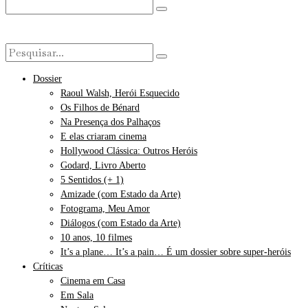
Dossier
Raoul Walsh, Herói Esquecido
Os Filhos de Bénard
Na Presença dos Palhaços
E elas criaram cinema
Hollywood Clássica: Outros Heróis
Godard, Livro Aberto
5 Sentidos (+ 1)
Amizade (com Estado da Arte)
Fotograma, Meu Amor
Diálogos (com Estado da Arte)
10 anos, 10 filmes
It’s a plane… It’s a pain… É um dossier sobre super-heróis
Críticas
Cinema em Casa
Em Sala