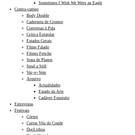
Sometimes I Wish We Were an Eagle
Contra-campo
Body Double
Caderneta de Cromos
Conversas à Pala
Crítica Epistolar
Estados Gerais
Filme Falado
Filmes Fetiche
Sopa de Planos
Steal a Still
Vai~e~Vem
Arquivo
Actualidades
Estado da Arte
Cadáver Esquisito
Entrevistas
Festivais
Córtex
Curtas Vila do Conde
DocLisboa