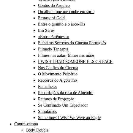
Contos do Arquivo
Do álbum que me coube em sorte
Ecstasy of Gold
Entre o granito e o arco-íris
Em Série
«Entre Parêntesis»
Ficheiros Secretos do Cinema Português
Filmado Tangente
Filmes nas aulas, filmes nas mãos
I WISH I HAD SOMEONE ELSE’S FACE
Nos Confins do Cinema
O Movimento Perpétuo
Raccords do Algoritmo
Ramalhetes
Recordações da casa de Alpendre
Retratos de Projecção
Se Confinado Um Espectador
Simulacros
Sometimes I Wish We Were an Eagle
Contra-campo
Body Double