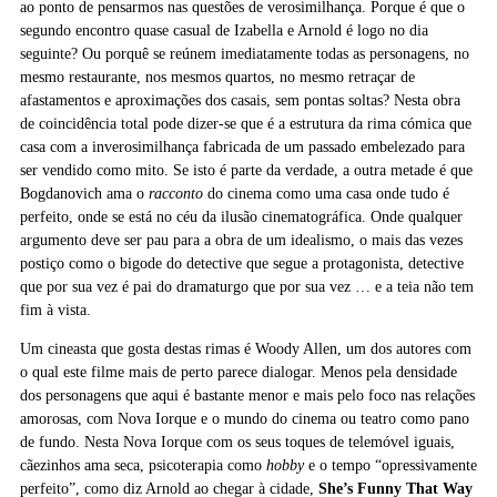
ao ponto de pensarmos nas questões de verosimilhança. Porque é que o
segundo encontro quase casual de Izabella e Arnold é logo no dia
seguinte? Ou porquê se reúnem imediatamente todas as personagens, no
mesmo restaurante, nos mesmos quartos, no mesmo retraçar de
afastamentos e aproximações dos casais, sem pontas soltas? Nesta obra
de coincidência total pode dizer-se que é a estrutura da rima cómica que
casa com a inverosimilhança fabricada de um passado embelezado para
ser vendido como mito. Se isto é parte da verdade, a outra metade é que
Bogdanovich ama o
racconto
do cinema como uma casa onde tudo é
perfeito, onde se está no céu da ilusão cinematográfica. Onde qualquer
argumento deve ser pau para a obra de um idealismo, o mais das vezes
postiço como o bigode do detective que segue a protagonista, detective
que por sua vez é pai do dramaturgo que por sua vez … e a teia não tem
fim à vista.
Um cineasta que gosta destas rimas é Woody Allen, um dos autores com
o qual este filme mais de perto parece dialogar. Menos pela densidade
dos personagens que aqui é bastante menor e mais pelo foco nas relações
amorosas, com Nova Iorque e o mundo do cinema ou teatro como pano
de fundo. Nesta Nova Iorque com os seus toques de telemóvel iguais,
cãezinhos ama seca, psicoterapia como
hobby
e o tempo “opressivamente
perfeito”, como diz Arnold ao chegar à cidade,
She’s Funny That Way