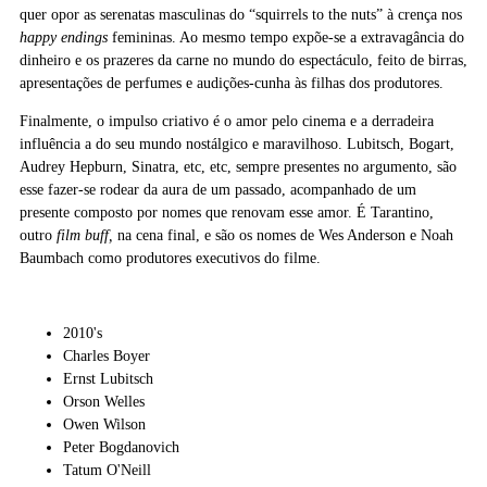
quer opor as serenatas masculinas do “squirrels to the nuts” à crença nos
happy endings
femininas. Ao mesmo tempo expõe-se a extravagância do
dinheiro e os prazeres da carne no mundo do espectáculo, feito de birras,
apresentações de perfumes e audições-cunha às filhas dos produtores.
Finalmente, o impulso criativo é o amor pelo cinema e a derradeira
influência a do seu mundo nostálgico e maravilhoso. Lubitsch, Bogart,
Audrey Hepburn, Sinatra, etc, etc, sempre presentes no argumento, são
esse fazer-se rodear da aura de um passado, acompanhado de um
presente composto por nomes que renovam esse amor. É Tarantino,
outro
film buff,
na cena final, e são os nomes de Wes Anderson e Noah
Baumbach como produtores executivos do filme.
2010's
Charles Boyer
Ernst Lubitsch
Orson Welles
Owen Wilson
Peter Bogdanovich
Tatum O'Neill