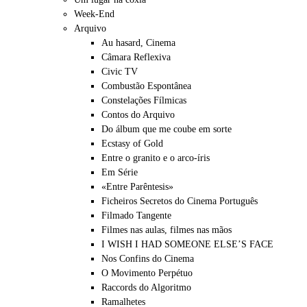
Week-End
Arquivo
Au hasard, Cinema
Câmara Reflexiva
Civic TV
Combustão Espontânea
Constelações Fílmicas
Contos do Arquivo
Do álbum que me coube em sorte
Ecstasy of Gold
Entre o granito e o arco-íris
Em Série
«Entre Parêntesis»
Ficheiros Secretos do Cinema Português
Filmado Tangente
Filmes nas aulas, filmes nas mãos
I WISH I HAD SOMEONE ELSE’S FACE
Nos Confins do Cinema
O Movimento Perpétuo
Raccords do Algoritmo
Ramalhetes