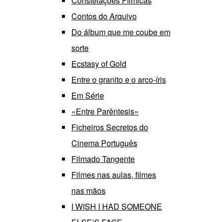
Constelações Fílmicas
Contos do Arquivo
Do álbum que me coube em
sorte
Ecstasy of Gold
Entre o granito e o arco-íris
Em Série
«Entre Parêntesis»
Ficheiros Secretos do
Cinema Português
Filmado Tangente
Filmes nas aulas, filmes
nas mãos
I WISH I HAD SOMEONE