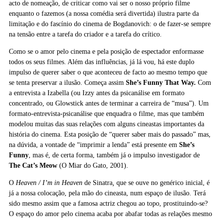
acto de nomeação, de criticar como vai ser o nosso próprio filme
enquanto o fazemos (a nossa comédia será divertida) ilustra parte da
limitação e do fascínio do cinema de Bogdanovich: o de fazer-se sempre
na tensão entre a tarefa do criador e a tarefa do crítico.
Como se o amor pelo cinema e pela posição de espectador enformasse
todos os seus filmes. Além das influências, já lá vou, há este duplo
impulso de querer saber o que aconteceu de facto ao mesmo tempo que
se tenta preservar a ilusão. Começa assim
She’s Funny That Way.
Com
a entrevista a Izabella (ou Izzy antes da psicanálise em formato
concentrado, ou Glowstick antes de terminar a carreira de “musa”). Um
formato-entrevista-psicanálise que enquadra o filme, mas que também
modelou muitas das suas relações com alguns cineastas importantes da
história do cinema. Esta posição de “querer saber mais do passado” mas,
na dúvida, a vontade de “imprimir a lenda” está presente em
She’s
Funny
, mas é, de certa forma, também já o impulso investigador de
The Cat’s Meow
(O Miar do Gato, 2001).
O
Heaven / I’m in Heaven
de Sinatra
,
que se ouve no genérico inicial, é
já a nossa colocação, pela mão do cineasta, num espaço de ilusão. Terá
sido mesmo assim que a famosa actriz chegou ao topo, prostituindo-se?
O espaço do amor pelo cinema acaba por abafar todas as relações mesmo