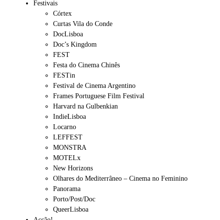
Festivais
Córtex
Curtas Vila do Conde
DocLisboa
Doc’s Kingdom
FEST
Festa do Cinema Chinês
FESTin
Festival de Cinema Argentino
Frames Portuguese Film Festival
Harvard na Gulbenkian
IndieLisboa
Locarno
LEFFEST
MONSTRA
MOTELx
New Horizons
Olhares do Mediterrâneo – Cinema no Feminino
Panorama
Porto/Post/Doc
QueerLisboa
Acção!