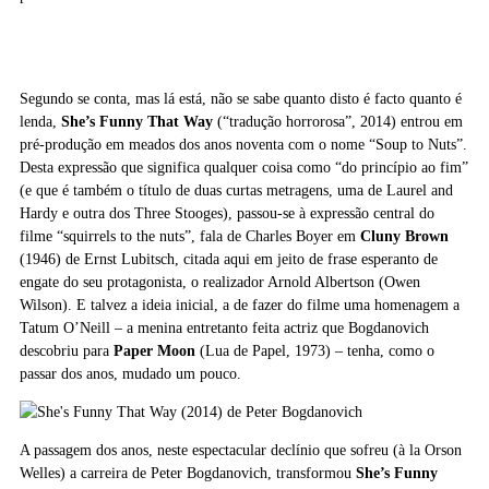
Segundo se conta, mas lá está, não se sabe quanto disto é facto quanto é
lenda,
She’s Funny That Way
(“tradução horrorosa”, 2014) entrou em
pré-produção em meados dos anos noventa com o nome “Soup to Nuts”.
Desta expressão que significa qualquer coisa como “do princípio ao fim”
(e que é também o título de duas curtas metragens, uma de Laurel and
Hardy e outra dos Three Stooges), passou-se à expressão central do
filme “squirrels to the nuts”, fala de Charles Boyer em
Cluny Brown
(1946) de Ernst Lubitsch, citada aqui em jeito de frase esperanto de
engate do seu protagonista, o realizador Arnold Albertson (Owen
Wilson). E talvez a ideia inicial, a de fazer do filme uma homenagem a
Tatum O’Neill – a menina entretanto feita actriz que Bogdanovich
descobriu para
Paper Moon
(Lua de Papel, 1973) – tenha, como o
passar dos anos, mudado um pouco.
A passagem dos anos, neste espectacular declínio que sofreu (à la Orson
Welles) a carreira de Peter Bogdanovich, transformou
She’s Funny