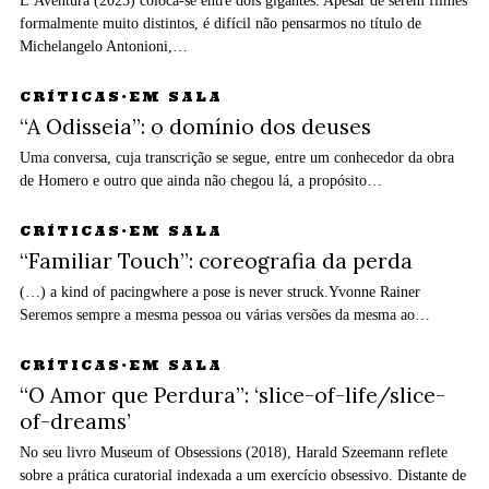
L’Aventura (2025) coloca-se entre dois gigantes. Apesar de serem filmes
formalmente muito distintos, é difícil não pensarmos no título de
Michelangelo Antonioni,…
CRÍTICAS
·
EM SALA
“A Odisseia”: o domínio dos deuses
Uma conversa, cuja transcrição se segue, entre um conhecedor da obra
de Homero e outro que ainda não chegou lá, a propósito…
CRÍTICAS
·
EM SALA
“Familiar Touch”: coreografia da perda
(…) a kind of pacingwhere a pose is never struck.Yvonne Rainer
Seremos sempre a mesma pessoa ou várias versões da mesma ao…
CRÍTICAS
·
EM SALA
“O Amor que Perdura”: ‘slice-of-life/slice-
of-dreams’
No seu livro Museum of Obsessions (2018), Harald Szeemann reflete
sobre a prática curatorial indexada a um exercício obsessivo. Distante de