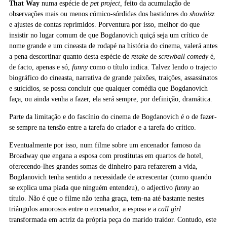
That Way
numa espécie de
pet project,
feito da acumulação de
observações mais ou menos cómico-sórdidas dos bastidores do
showbizz
e ajustes de contas reprimidos. Porventura por isso, melhor do que
insistir no lugar comum de que Bogdanovich quiçá seja um crítico de
nome grande e um cineasta de rodapé na história do cinema, valerá antes
a pena descortinar quanto desta espécie de
retake
de
screwball comedy
é,
de facto, apenas e só,
funny
como o título indica. Talvez lendo o trajecto
biográfico do cineasta, narrativa de grande paixões, traições, assassinatos
e suicídios, se possa concluir que qualquer comédia que Bogdanovich
faça, ou ainda venha a fazer, ela será sempre, por definição, dramática.
Parte da limitação e do fascínio do cinema de Bogdanovich é o de fazer-
se sempre na tensão entre a tarefa do criador e a tarefa do crítico.
Eventualmente por isso, num filme sobre um encenador famoso da
Broadway que engana a esposa com prostitutas em quartos de hotel,
oferecendo-lhes grandes somas de dinheiro para refazerem a vida,
Bogdanovich tenha sentido a necessidade de acrescentar (como quando
se explica uma piada que ninguém entendeu), o adjectivo
funny
ao
título. Não é que o filme não tenha graça, tem-na até bastante nestes
triângulos amorosos entre o encenador, a esposa e a
call girl
transformada em actriz da própria peça do marido traidor. Contudo, este