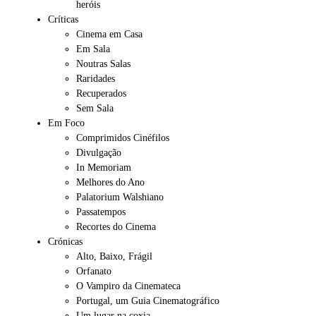
heróis
Críticas
Cinema em Casa
Em Sala
Noutras Salas
Raridades
Recuperados
Sem Sala
Em Foco
Comprimidos Cinéfilos
Divulgação
In Memoriam
Melhores do Ano
Palatorium Walshiano
Passatempos
Recortes do Cinema
Crónicas
Alto, Baixo, Frágil
Orfanato
O Vampiro da Cinemateca
Portugal, um Guia Cinematográfico
Um lugar na coxia