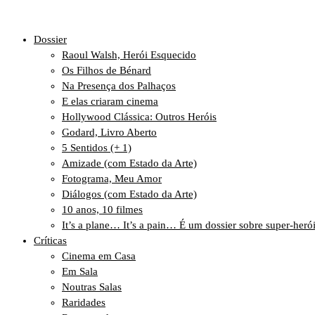
Dossier
Raoul Walsh, Herói Esquecido
Os Filhos de Bénard
Na Presença dos Palhaços
E elas criaram cinema
Hollywood Clássica: Outros Heróis
Godard, Livro Aberto
5 Sentidos (+ 1)
Amizade (com Estado da Arte)
Fotograma, Meu Amor
Diálogos (com Estado da Arte)
10 anos, 10 filmes
It’s a plane… It’s a pain… É um dossier sobre super-heró
Críticas
Cinema em Casa
Em Sala
Noutras Salas
Raridades