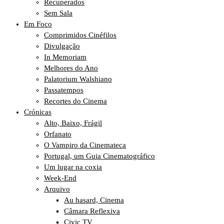
Recuperados
Sem Sala
Em Foco
Comprimidos Cinéfilos
Divulgação
In Memoriam
Melhores do Ano
Palatorium Walshiano
Passatempos
Recortes do Cinema
Crónicas
Alto, Baixo, Frágil
Orfanato
O Vampiro da Cinemateca
Portugal, um Guia Cinematográfico
Um lugar na coxia
Week-End
Arquivo
Au hasard, Cinema
Câmara Reflexiva
Civic TV