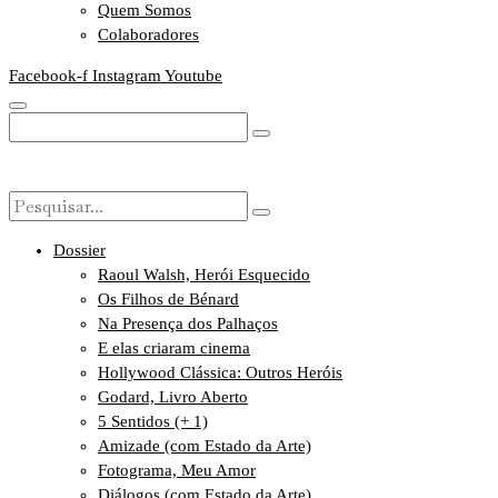
Quem Somos
Colaboradores
Facebook-f
Instagram
Youtube
Dossier
Raoul Walsh, Herói Esquecido
Os Filhos de Bénard
Na Presença dos Palhaços
E elas criaram cinema
Hollywood Clássica: Outros Heróis
Godard, Livro Aberto
5 Sentidos (+ 1)
Amizade (com Estado da Arte)
Fotograma, Meu Amor
Diálogos (com Estado da Arte)