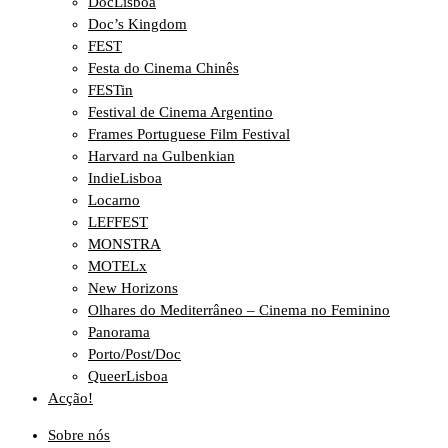
DocLisboa
Doc’s Kingdom
FEST
Festa do Cinema Chinês
FESTin
Festival de Cinema Argentino
Frames Portuguese Film Festival
Harvard na Gulbenkian
IndieLisboa
Locarno
LEFFEST
MONSTRA
MOTELx
New Horizons
Olhares do Mediterrâneo – Cinema no Feminino
Panorama
Porto/Post/Doc
QueerLisboa
Acção!
Sobre nós