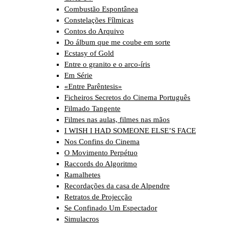
Combustão Espontânea
Constelações Fílmicas
Contos do Arquivo
Do álbum que me coube em sorte
Ecstasy of Gold
Entre o granito e o arco-íris
Em Série
«Entre Parêntesis»
Ficheiros Secretos do Cinema Português
Filmado Tangente
Filmes nas aulas, filmes nas mãos
I WISH I HAD SOMEONE ELSE’S FACE
Nos Confins do Cinema
O Movimento Perpétuo
Raccords do Algoritmo
Ramalhetes
Recordações da casa de Alpendre
Retratos de Projecção
Se Confinado Um Espectador
Simulacros