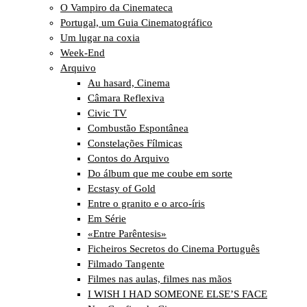
O Vampiro da Cinemateca
Portugal, um Guia Cinematográfico
Um lugar na coxia
Week-End
Arquivo
Au hasard, Cinema
Câmara Reflexiva
Civic TV
Combustão Espontânea
Constelações Fílmicas
Contos do Arquivo
Do álbum que me coube em sorte
Ecstasy of Gold
Entre o granito e o arco-íris
Em Série
«Entre Parêntesis»
Ficheiros Secretos do Cinema Português
Filmado Tangente
Filmes nas aulas, filmes nas mãos
I WISH I HAD SOMEONE ELSE’S FACE