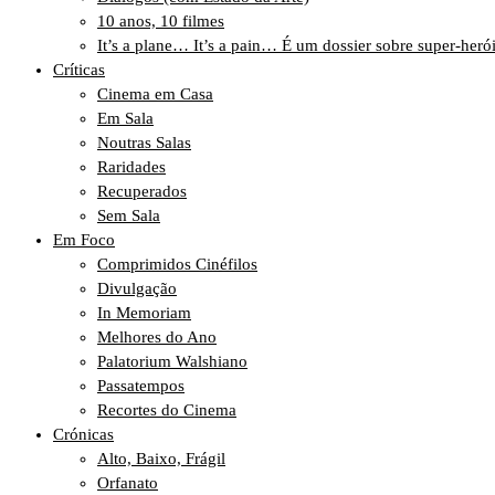
10 anos, 10 filmes
It’s a plane… It’s a pain… É um dossier sobre super-heró
Críticas
Cinema em Casa
Em Sala
Noutras Salas
Raridades
Recuperados
Sem Sala
Em Foco
Comprimidos Cinéfilos
Divulgação
In Memoriam
Melhores do Ano
Palatorium Walshiano
Passatempos
Recortes do Cinema
Crónicas
Alto, Baixo, Frágil
Orfanato