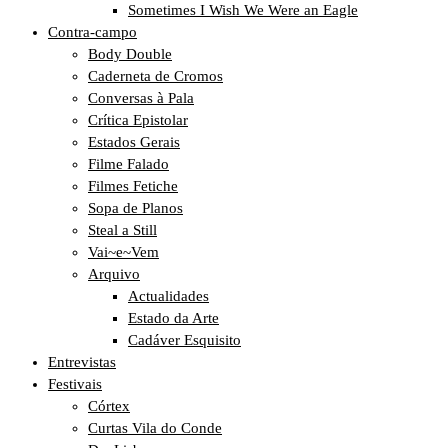
Sometimes I Wish We Were an Eagle
Contra-campo
Body Double
Caderneta de Cromos
Conversas à Pala
Crítica Epistolar
Estados Gerais
Filme Falado
Filmes Fetiche
Sopa de Planos
Steal a Still
Vai~e~Vem
Arquivo
Actualidades
Estado da Arte
Cadáver Esquisito
Entrevistas
Festivais
Córtex
Curtas Vila do Conde