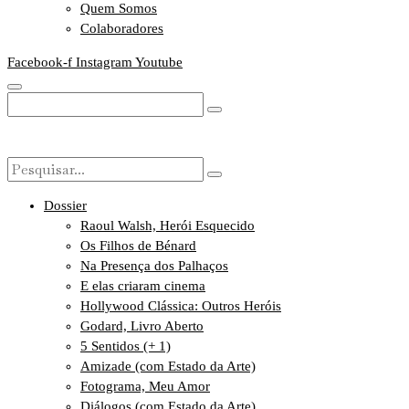
Quem Somos
Colaboradores
Facebook-f
Instagram
Youtube
Dossier
Raoul Walsh, Herói Esquecido
Os Filhos de Bénard
Na Presença dos Palhaços
E elas criaram cinema
Hollywood Clássica: Outros Heróis
Godard, Livro Aberto
5 Sentidos (+ 1)
Amizade (com Estado da Arte)
Fotograma, Meu Amor
Diálogos (com Estado da Arte)