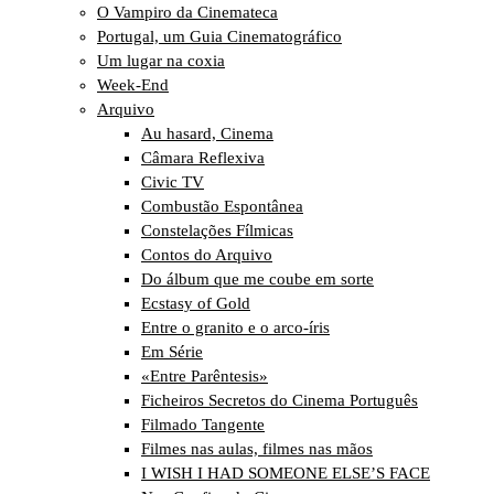
O Vampiro da Cinemateca
Portugal, um Guia Cinematográfico
Um lugar na coxia
Week-End
Arquivo
Au hasard, Cinema
Câmara Reflexiva
Civic TV
Combustão Espontânea
Constelações Fílmicas
Contos do Arquivo
Do álbum que me coube em sorte
Ecstasy of Gold
Entre o granito e o arco-íris
Em Série
«Entre Parêntesis»
Ficheiros Secretos do Cinema Português
Filmado Tangente
Filmes nas aulas, filmes nas mãos
I WISH I HAD SOMEONE ELSE’S FACE