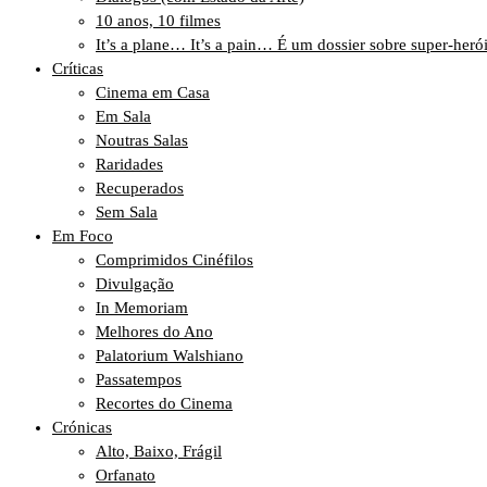
10 anos, 10 filmes
It’s a plane… It’s a pain… É um dossier sobre super-heró
Críticas
Cinema em Casa
Em Sala
Noutras Salas
Raridades
Recuperados
Sem Sala
Em Foco
Comprimidos Cinéfilos
Divulgação
In Memoriam
Melhores do Ano
Palatorium Walshiano
Passatempos
Recortes do Cinema
Crónicas
Alto, Baixo, Frágil
Orfanato