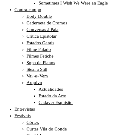
Sometimes I Wish We Were an Eagle
Contra-campo
Body Double
Caderneta de Cromos
Conversas à Pala
Crítica Epistolar
Estados Gerais
Filme Falado
Filmes Fetiche
Sopa de Planos
Steal a Still
Vai~e~Vem
Arquivo
Actualidades
Estado da Arte
Cadáver Esquisito
Entrevistas
Festivais
Córtex
Curtas Vila do Conde