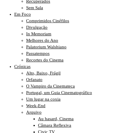
Recuperados
Sem Sala
Em Foco
Comprimidos Cinéfilos
Divulgação
In Memoriam
Melhores do Ano
Palatorium Walshiano
Passatempos
Recortes do Cinema
Crónicas
Alto, Baixo, Frágil
Orfanato
O Vampiro da Cinemateca
Portugal, um Guia Cinematográfico
Um lugar na coxia
Week-End
Arquivo
Au hasard, Cinema
Câmara Reflexiva
Civic TV