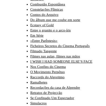
Combustão Espontânea
Constelações Fílmicas
Contos do Arquivo
Do álbum que me coube em sorte
Ecstasy of Gold
Entre o granito e o arco-íris
Em Série
«Entre Parêntesis»
Ficheiros Secretos do Cinema Português
Filmado Tangente
Filmes nas aulas, filmes nas mãos
I WISH I HAD SOMEONE ELSE’S FACE
Nos Confins do Cinema
O Movimento Perpétuo
Raccords do Algoritmo
Ramalhetes
Recordações da casa de Alpendre
Retratos de Projecção
Se Confinado Um Espectador
Simulacros