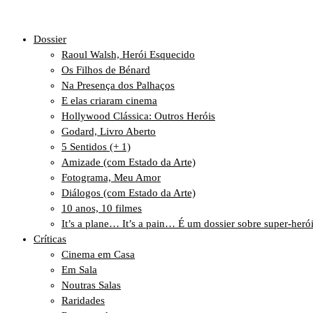
Dossier
Raoul Walsh, Herói Esquecido
Os Filhos de Bénard
Na Presença dos Palhaços
E elas criaram cinema
Hollywood Clássica: Outros Heróis
Godard, Livro Aberto
5 Sentidos (+ 1)
Amizade (com Estado da Arte)
Fotograma, Meu Amor
Diálogos (com Estado da Arte)
10 anos, 10 filmes
It’s a plane… It’s a pain… É um dossier sobre super-heró
Críticas
Cinema em Casa
Em Sala
Noutras Salas
Raridades