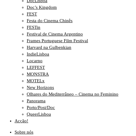
DocLisboa
Doc’s Kingdom
FEST
Festa do Cinema Chinês
FESTin
Festival de Cinema Argentino
Frames Portuguese Film Festival
Harvard na Gulbenkian
IndieLisboa
Locarno
LEFFEST
MONSTRA
MOTELx
New Horizons
Olhares do Mediterrâneo – Cinema no Feminino
Panorama
Porto/Post/Doc
QueerLisboa
Acção!
Sobre nós