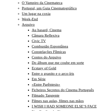
O Vampiro da Cinemateca
Portugal, um Guia Cinematográfico
Um lugar na coxia
Week-End
Arquivo
Au hasard, Cinema
Câmara Reflexiva
Civic TV
Combustão Espontânea
Constelações Fílmicas
Contos do Arquivo
Do álbum que me coube em sorte
Ecstasy of Gold
Entre o granito e o arco-íris
Em Série
«Entre Parêntesis»
Ficheiros Secretos do Cinema Português
Filmado Tangente
Filmes nas aulas, filmes nas mãos
I WISH I HAD SOMEONE ELSE’S FACE