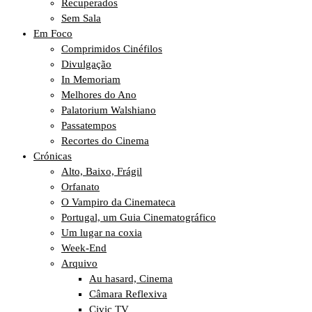
Recuperados
Sem Sala
Em Foco
Comprimidos Cinéfilos
Divulgação
In Memoriam
Melhores do Ano
Palatorium Walshiano
Passatempos
Recortes do Cinema
Crónicas
Alto, Baixo, Frágil
Orfanato
O Vampiro da Cinemateca
Portugal, um Guia Cinematográfico
Um lugar na coxia
Week-End
Arquivo
Au hasard, Cinema
Câmara Reflexiva
Civic TV