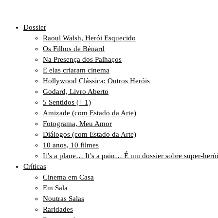
Dossier
Raoul Walsh, Herói Esquecido
Os Filhos de Bénard
Na Presença dos Palhaços
E elas criaram cinema
Hollywood Clássica: Outros Heróis
Godard, Livro Aberto
5 Sentidos (+ 1)
Amizade (com Estado da Arte)
Fotograma, Meu Amor
Diálogos (com Estado da Arte)
10 anos, 10 filmes
It’s a plane… It’s a pain… É um dossier sobre super-heró
Críticas
Cinema em Casa
Em Sala
Noutras Salas
Raridades