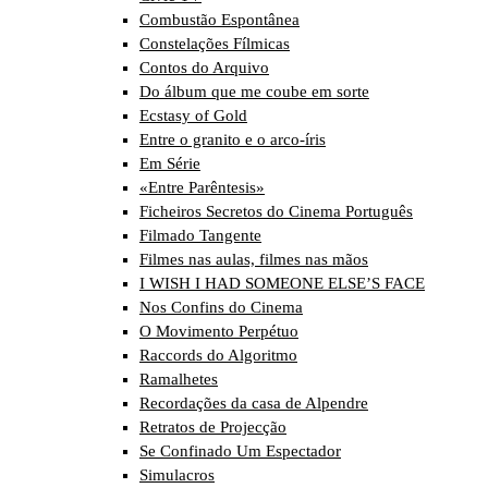
Combustão Espontânea
Constelações Fílmicas
Contos do Arquivo
Do álbum que me coube em sorte
Ecstasy of Gold
Entre o granito e o arco-íris
Em Série
«Entre Parêntesis»
Ficheiros Secretos do Cinema Português
Filmado Tangente
Filmes nas aulas, filmes nas mãos
I WISH I HAD SOMEONE ELSE’S FACE
Nos Confins do Cinema
O Movimento Perpétuo
Raccords do Algoritmo
Ramalhetes
Recordações da casa de Alpendre
Retratos de Projecção
Se Confinado Um Espectador
Simulacros