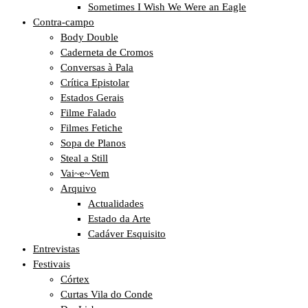
Sometimes I Wish We Were an Eagle
Contra-campo
Body Double
Caderneta de Cromos
Conversas à Pala
Crítica Epistolar
Estados Gerais
Filme Falado
Filmes Fetiche
Sopa de Planos
Steal a Still
Vai~e~Vem
Arquivo
Actualidades
Estado da Arte
Cadáver Esquisito
Entrevistas
Festivais
Córtex
Curtas Vila do Conde