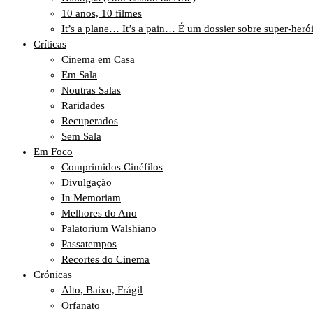
10 anos, 10 filmes
It’s a plane… It’s a pain… É um dossier sobre super-heró
Críticas
Cinema em Casa
Em Sala
Noutras Salas
Raridades
Recuperados
Sem Sala
Em Foco
Comprimidos Cinéfilos
Divulgação
In Memoriam
Melhores do Ano
Palatorium Walshiano
Passatempos
Recortes do Cinema
Crónicas
Alto, Baixo, Frágil
Orfanato