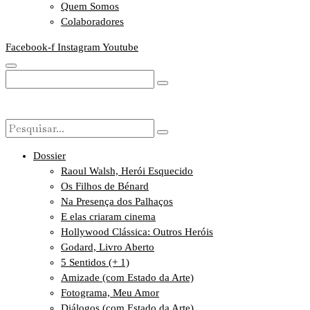
Quem Somos
Colaboradores
Facebook-f
Instagram
Youtube
Dossier
Raoul Walsh, Herói Esquecido
Os Filhos de Bénard
Na Presença dos Palhaços
E elas criaram cinema
Hollywood Clássica: Outros Heróis
Godard, Livro Aberto
5 Sentidos (+ 1)
Amizade (com Estado da Arte)
Fotograma, Meu Amor
Diálogos (com Estado da Arte)